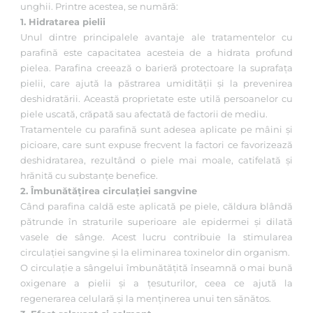
unghii. Printre acestea, se numără:
1. Hidratarea pielii
Unul dintre principalele avantaje ale tratamentelor cu
parafină este capacitatea acesteia de a hidrata profund
pielea. Parafina creează o barieră protectoare la suprafața
pielii, care ajută la păstrarea umidității și la prevenirea
deshidratării. Această proprietate este utilă persoanelor cu
piele uscată, crăpată sau afectată de factorii de mediu.
Tratamentele cu parafină sunt adesea aplicate pe mâini și
picioare, care sunt expuse frecvent la factori ce favorizează
deshidratarea, rezultând o piele mai moale, catifelată și
hrănită cu substanțe benefice.
2. Îmbunătățirea circulației sangvine
Când parafina caldă este aplicată pe piele, căldura blândă
pătrunde în straturile superioare ale epidermei și dilată
vasele de sânge. Acest lucru contribuie la stimularea
circulației sangvine și la eliminarea toxinelor din organism.
O circulație a sângelui îmbunătățită înseamnă o mai bună
oxigenare a pielii și a țesuturilor, ceea ce ajută la
regenerarea celulară și la menținerea unui ten sănătos.