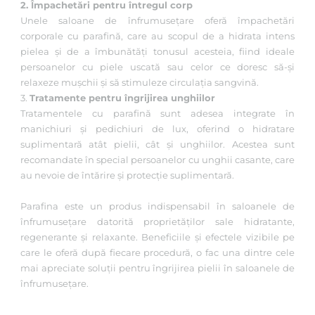
2. Împachetări pentru întregul corp
Unele saloane de înfrumusețare oferă împachetări
corporale cu parafină, care au scopul de a hidrata intens
pielea și de a îmbunătăți tonusul acesteia, fiind ideale
persoanelor cu piele uscată sau celor ce doresc să-și
relaxeze mușchii și să stimuleze circulația sangvină.
3.
Tratamente pentru îngrijirea unghiilor
Tratamentele cu parafină sunt adesea integrate în
manichiuri și pedichiuri de lux, oferind o hidratare
suplimentară atât pielii, cât și unghiilor. Acestea sunt
recomandate în special persoanelor cu unghii casante, care
au nevoie de întărire și protecție suplimentară.
Parafina este un produs indispensabil în saloanele de
înfrumusețare datorită proprietăților sale hidratante,
regenerante și relaxante. Beneficiile și efectele vizibile pe
care le oferă după fiecare procedură, o fac una dintre cele
mai apreciate soluții pentru îngrijirea pielii în saloanele de
înfrumusețare.