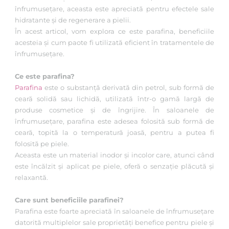
înfrumusețare, aceasta este apreciată pentru efectele sale
hidratante și de regenerare a pielii.
În acest articol, vom explora ce este parafina, beneficiile
acesteia și cum paote fi utilizată eficient în tratamentele de
înfrumusețare.
Ce este parafina?
Parafina
este o substanță derivată din petrol, sub formă de
ceară solidă sau lichidă, utilizată într-o gamă largă de
produse cosmetice și de îngrijire. În saloanele de
înfrumusețare, parafina este adesea folosită sub formă de
ceară, topită la o temperatură joasă, pentru a putea fi
folosită pe piele.
Aceasta este un material inodor și incolor care, atunci când
este încălzit și aplicat pe piele, oferă o senzație plăcută și
relaxantă.
Care sunt beneficiile parafinei?
Parafina este foarte apreciată în saloanele de înfrumusețare
datorită multiplelor sale proprietăți benefice pentru piele și