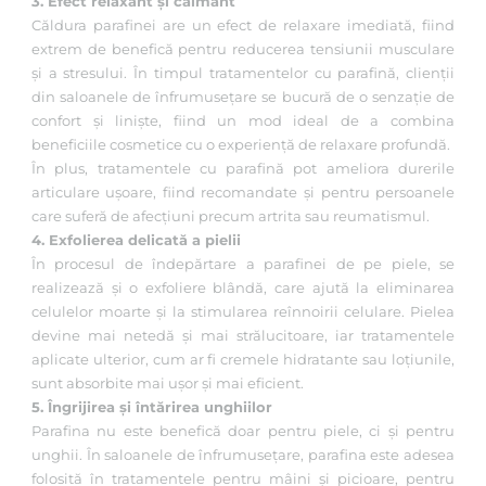
3. Efect relaxant și calmant
Căldura parafinei are un efect de relaxare imediată, fiind
extrem de benefică pentru reducerea tensiunii musculare
și a stresului. În timpul tratamentelor cu parafină, clienții
din saloanele de înfrumusețare se bucură de o senzație de
confort și liniște, fiind un mod ideal de a combina
beneficiile cosmetice cu o experiență de relaxare profundă.
În plus, tratamentele cu parafină pot ameliora durerile
articulare ușoare, fiind recomandate și pentru persoanele
care suferă de afecțiuni precum artrita sau reumatismul.
4. Exfolierea delicată a pielii
În procesul de îndepărtare a parafinei de pe piele, se
realizează și o exfoliere blândă, care ajută la eliminarea
celulelor moarte și la stimularea reînnoirii celulare. Pielea
devine mai netedă și mai strălucitoare, iar tratamentele
aplicate ulterior, cum ar fi cremele hidratante sau loțiunile,
sunt absorbite mai ușor și mai eficient.
5. Îngrijirea și întărirea unghiilor
Parafina nu este benefică doar pentru piele, ci și pentru
unghii. În saloanele de înfrumusețare, parafina este adesea
folosită în tratamentele pentru mâini și picioare, pentru