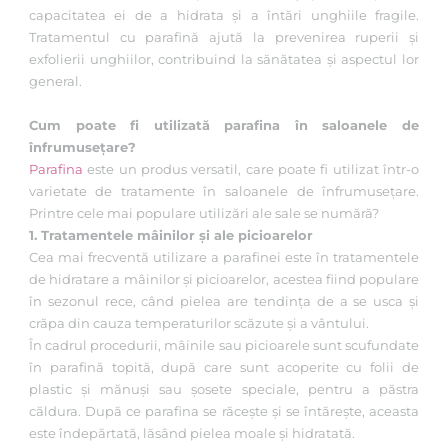
capacitatea ei de a hidrata și a întări unghiile fragile.
Tratamentul cu parafină ajută la prevenirea ruperii și
exfolierii unghiilor, contribuind la sănătatea și aspectul lor
general.
Cum poate fi utilizată parafina în saloanele de
înfrumusețare?
Parafina
este un produs versatil, care poate fi utilizat într-o
varietate de tratamente în saloanele de înfrumusețare.
Printre cele mai populare utilizări ale sale se numără?
1. Tratamentele mâinilor și ale picioarelor
Cea mai frecventă utilizare a parafinei este în tratamentele
de hidratare a mâinilor și picioarelor, acestea fiind populare
în sezonul rece, când pielea are tendința de a se usca și
crăpa din cauza temperaturilor scăzute și a vântului.
În cadrul procedurii, mâinile sau picioarele sunt scufundate
în parafină topită, după care sunt acoperite cu folii de
plastic și mănuși sau șosete speciale, pentru a păstra
căldura. După ce parafina se răcește și se întărește, aceasta
este îndepărtată, lăsând pielea moale și hidratată.