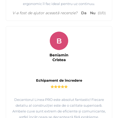
ergonomic îl fac ideal pentru uz continuu.
V-a fost de ajutor această recenzie?
Da
Nu
(
0
/
0
)
B
Beniamin
Cristea
Echipament de încredere
Decantorul Linea·PRO este absolut fantastic! Fiecare
detaliu al construcției este de o calitate superioară.
Ambele cuve sunt extrem de eficiente și comunicante,
astfel încât ceara se decantează fără probleme.