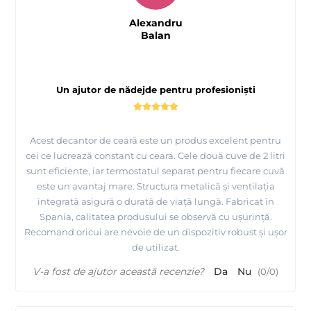
Alexandru
Pentru mai multe detalii despre decantoare, modul de livrare,
Balan
plata, etc, ne puteti contacta telefonic !
- decantorul de ceara are inclus in pret Taxa de Timbru Verde.
Un ajutor de nădejde pentru profesioniști
Aceasta taxa se adauga pe factura de catre importatorii sau
producatorii echipamentelor electrice si electronice (EEE) si
trebuie evidentiata separat ca si pozitie pe factura. Taxa ajunge
Acest decantor de ceară este un produs excelent pentru
la stat pentru a putea gestiona colectarea deseurilor de
cei ce lucrează constant cu ceara. Cele două cuve de 2 litri
echipamente electrice si electronice (DEEE).
sunt eficiente, iar termostatul separat pentru fiecare cuvă
este un avantaj mare. Structura metalică și ventilația
integrată asigură o durată de viață lungă. Fabricat în
Spania, calitatea produsului se observă cu ușurință.
Folie spaciala pentru incalzit ceara Depilflax - iti
Recomand oricui are nevoie de un dispozitiv robust și ușor
protejeaza incalzitorul de ceara
de utilizat.
V-a fost de ajutor această recenzie?
Da
Nu
(
0
/
0
)