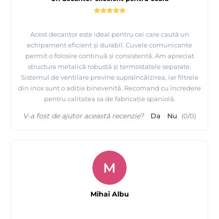
Acest decantor este ideal pentru cei care caută un
echipament eficient și durabil. Cuvele comunicante
permit o folosire continuă și consistentă. Am apreciat
structura metalică robustă și termostatele separate.
Sistemul de ventilare previne supraîncălzirea, iar filtrele
din inox sunt o adiție binevenită. Recomand cu încredere
pentru calitatea sa de fabricație spaniolă.
V-a fost de ajutor această recenzie?
Da
Nu
(
0
/
0
)
M
Mihai Albu