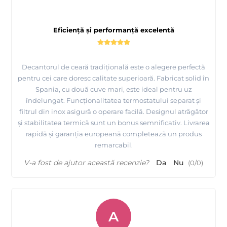
diametrul pentru fiecare cuva este de 14,8 cm, iar adancimea
este de 11 cm
diametrul sitei este de 14,3 cm , adincimea sitei este de 10,5
Eficiență și performanță excelentă
cm ,
diametrul orificiilor sitei sub 1mm
dimesniune cutie in care este ambalt decantorul :
Decantorul de ceară tradițională este o alegere perfectă
lungime 62 cm , latime 33 cm , inaltime 23 cm
pentru cei care doresc calitate superioară. Fabricat solid în
Spania, cu două cuve mari, este ideal pentru uz
îndelungat. Funcționalitatea termostatului separat și
Decantorul este de calitate superioara fabricat in
filtrul din inox asigură o operare facilă. Designul atrăgător
Spania.
și stabilitatea termică sunt un bonus semnificativ. Livrarea
Beneficiaza de garantie Europeana de la producator
rapidă și garanția europeană completează un produs
de 24 luni.
remarcabil.
V-a fost de ajutor această recenzie?
Da
Nu
Livrare GRATUITA din stoc pe teritoriul Romaniei prin Fan
(
0
/
0
)
Courier in 24 ore !
La orice Decantor cumparat, daca mai cumparati si un
Ucenic cu roti pentru decantor obtineti o reducere de
A
100lei !