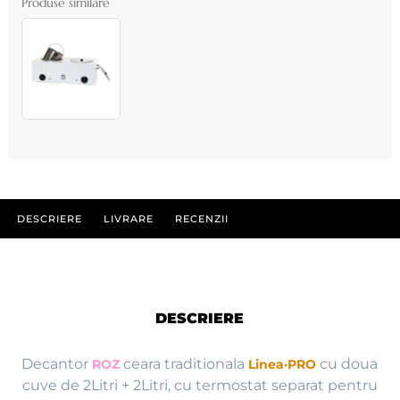
Produse similare
DESCRIERE
LIVRARE
RECENZII
DESCRIERE
Decantor
ceara traditionala
cu doua
ROZ
Linea·PRO
cuve de 2Litri + 2Litri, cu termostat separat pentru