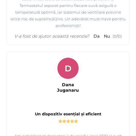
Termostatul separat pentru fiecare cuvă asigură o
temperatură optimă, iar sistemul de ventilare previne
orice risc de supraîncălzire. Un adevărat must-have pentru
profesioniști!
V-a fost de ajutor această recenzie?
Da
Nu
(
0
/
0
)
D
Dana
Juganaru
Un dispozitiv esențial și eficient
Am achiziționat decantorul de ceară Linea·PRO și sunt