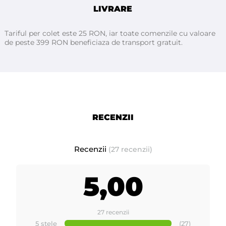
supraîncălzirea aparatului.
LIVRARE
Fiecare termostat este prevazut cu indicator LED care va
Tariful per colet este 25 RON, iar toate comenzile cu valoare
de peste 399 RON beneficiaza de transport gratuit.
arata cand termostatul este in functiune
Acest decantor de ceara este prevazut cu sita din inox (filtru
de ceara) din foaie de otel inoxidabil, cu diametrul orificiilor
sitei sub 1mm.
RECENZII
Decanorul este foarte usor de utilizat, acesta se aseaza pe o
unitate fixa sau mobila si se conecteaza la priza. Dupa
instalare se introduc in cuva, bucati sau discuri de ceara.
Recenzii
(27 recenzii)
Decantorul se seteaza la temperatura de 120°C, dupa ce ceara
devine perfect lichida, setati butonul de temperatura la pozitia
5,00
de 60-90°C, aceasta este temperatura optima pentru pastrarea
cerii pe timpul utilizarii.
27 recenzii
5 stele
(27)