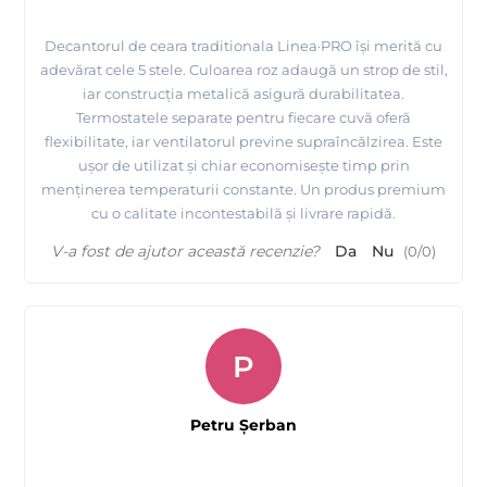
Decantorul de ceara traditionala Linea·PRO își merită cu
adevărat cele 5 stele. Culoarea roz adaugă un strop de stil,
iar construcția metalică asigură durabilitatea.
Termostatele separate pentru fiecare cuvă oferă
flexibilitate, iar ventilatorul previne supraîncălzirea. Este
ușor de utilizat și chiar economisește timp prin
menținerea temperaturii constante. Un produs premium
cu o calitate incontestabilă și livrare rapidă.
V-a fost de ajutor această recenzie?
Da
Nu
(
0
/
0
)
P
Petru Şerban