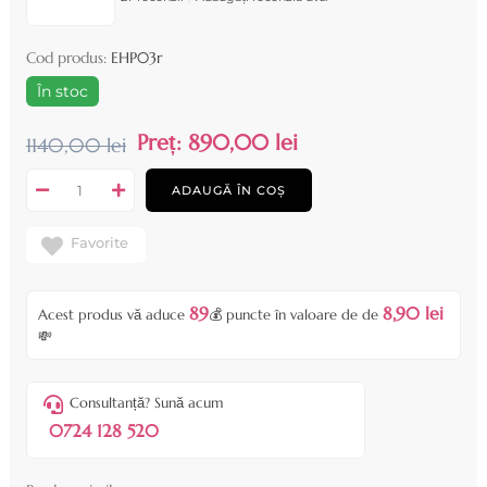
Cod produs:
EHP03r
În stoc
Preț:
890,00 lei
1140,00 lei
ADAUGĂ ÎN COȘ
Favorite
89
8,90 lei
Acest produs vă aduce
💰 puncte în valoare de de
💸
Consultanță? Sună acum
0724 128 520