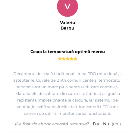
V
Valeriu
Barbu
Ceara la temperatură optimă mereu
Decantorul de ceară tradițional Linea·PRO mi-a depășit
așteptările. Cuvele de 2 litri comunicante și termostatul
separat sunt un mare plus pentru utilizare continuă.
Materialele de calitate din care este fabricat asigură o
rezistență impresionantă la căldură, iar sistemul de
ventilație evită supraîncălzirea. Indicatorii LED sunt
extrem de utili în monitorizarea funcționării.
V-a fost de ajutor această recenzie?
Da
Nu
(
0
/
0
)