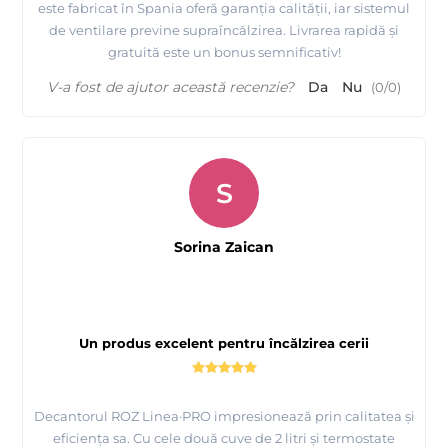
este fabricat în Spania oferă garanția calității, iar sistemul
de ventilare previne supraîncălzirea. Livrarea rapidă și
gratuită este un bonus semnificativ!
V-a fost de ajutor această recenzie?
Da
Nu
(
0
/
0
)
S
Sorina Zaican
Un produs excelent pentru încălzirea cerii
Decantorul ROZ Linea·PRO impresionează prin calitatea și
eficiența sa. Cu cele două cuve de 2 litri și termostate