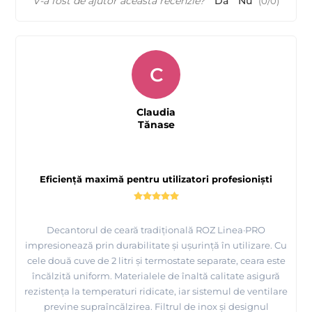
V-a fost de ajutor această recenzie?
Da
Nu
(
0
/
0
)
C
Claudia
Tănase
Eficiență maximă pentru utilizatori profesioniști
Decantorul de ceară tradițională ROZ Linea·PRO
impresionează prin durabilitate și ușurință în utilizare. Cu
cele două cuve de 2 litri și termostate separate, ceara este
încălzită uniform. Materialele de înaltă calitate asigură
rezistența la temperaturi ridicate, iar sistemul de ventilare
previne supraîncălzirea. Filtrul de inox și designul