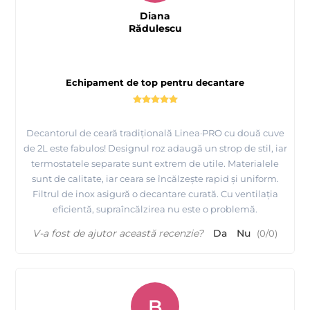
Diana
Rădulescu
Echipament de top pentru decantare
Decantorul de ceară tradițională Linea·PRO cu două cuve
de 2L este fabulos! Designul roz adaugă un strop de stil, iar
termostatele separate sunt extrem de utile. Materialele
sunt de calitate, iar ceara se încălzește rapid și uniform.
Filtrul de inox asigură o decantare curată. Cu ventilația
eficientă, supraîncălzirea nu este o problemă.
V-a fost de ajutor această recenzie?
Da
Nu
(
0
/
0
)
B