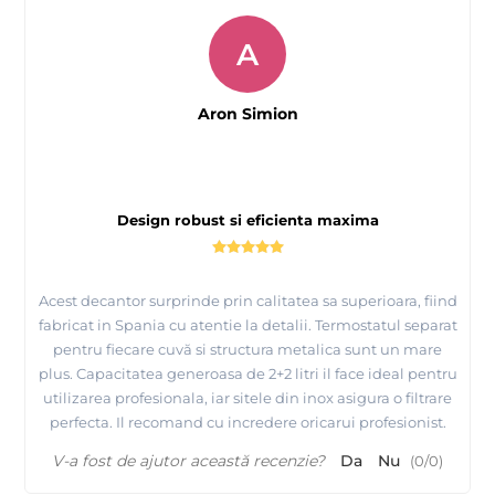
A
Aron Simion
Design robust si eficienta maxima
Tutorial complet de epilare cu ceara elastica de calitate
Acest decantor surprinde prin calitatea sa superioara, fiind
premium - Depilflax
fabricat in Spania cu atentie la detalii. Termostatul separat
pentru fiecare cuvă si structura metalica sunt un mare
plus. Capacitatea generoasa de 2+2 litri il face ideal pentru
utilizarea profesionala, iar sitele din inox asigura o filtrare
perfecta. Il recomand cu incredere oricarui profesionist.
V-a fost de ajutor această recenzie?
Da
Nu
(
0
/
0
)