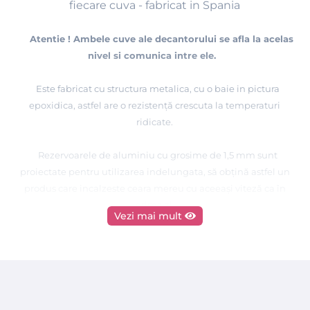
fiecare cuva - fabricat in Spania
Atentie ! Ambele cuve ale decantorului se afla la acelas
nivel si comunica intre ele.
Este fabricat cu structura metalica, cu o baie in pictura
epoxidica, astfel are o rezistenţă crescuta la temperaturi
ridicate.
Rezervoarele de aluminiu cu grosime de 1,5 mm sunt
proiectate pentru utilizarea indelungata, să obţină astfel un
produs care incalzeste ceara mereu cu aceeaşi viteză ca în
prima zi.
Vezi mai mult
Aceste cuve sunt comunicante si decanteaza perfect ceara,
astfel poate fi utilizat oricat de mult este necesar fara
intrerupere.
Decantorul are sistem de ventilatie pentru a evita