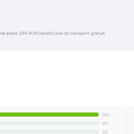
ă
de albine
, cera microcristalline
, parafina
, peg-3 dirosinate
, ethylene
e de peste 399 RON beneficiaza de transport gratuit.
plastic cu zip, doypack.
m - Depilflax
(25)
(0)
(0)