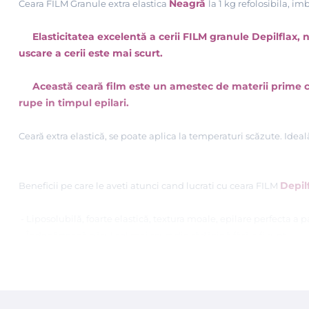
Neagră
Ceara FILM Granule extra elastica
la 1 kg refolosibila, i
Elasticitatea excelentă a cerii FILM granule Depilflax, ne
uscare a cerii este mai scurt.
Această ceară film este un amestec de materii prime cu d
rupe in timpul epilari.
Cear
ă
extra elastic
ă, se poate aplica la
temperaturi scăzute. Ideal
Depil
Beneficii pe care le aveti atunci cand lucrati cu ceara FILM
- Liposolubil
ă
, foarte elastic
ă
, textura moale, epilare perfecta a p
- Îndepărtează părul cel mai scurt din rădăcină fără a fi rupt
- Permite aplicarea unui strat subtire, cu un timp de uscare mai s
- Se trage ușor de pe piele, ceea ce reduce senzația de durere
- Mai ușor de folosit
ă
în orice încălzitor
- Se topeste foarte rapid