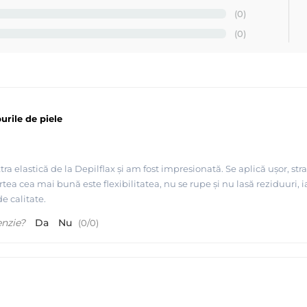
(0)
(0)
rile de piele
A - Depilflax
a elastică de la Depilflax și am fost impresionată. Se aplică ușor, stra
artea cea mai bună este flexibilitatea, nu se rupe și nu lasă reziduuri
e calitate.
enzie?
Da
Nu
(
0
/
0
)