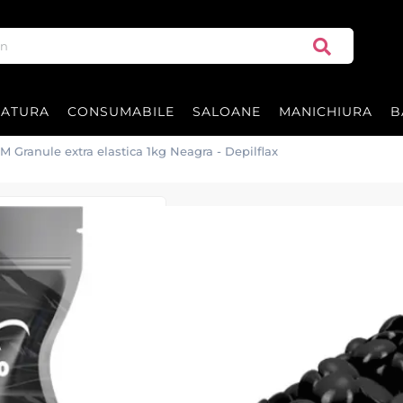
RATURA
CONSUMABILE
SALOANE
MANICHIURA
B
M Granule extra elastica 1kg Neagra - Depilflax
Ceara FILM Gran
Depilflax
Ceara FILM Granule extra elasti
Ceara de calitate Premium im