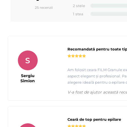
2 stele
25 recenzii
1 stea
Recomandată pentru toate tipu
S
Epilare axila cu ceara FILM granule extra elasica ALBASTR
Am folosit ceara FILM Granule extr
Sergiu
aspect elegant și profesional. P
Simion
alegere ideală pentru o epilare d
V-a fost de ajutor această rec
Ceară de top pentru epilare