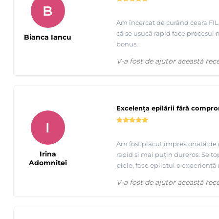
B
Am încercat de curând ceara FILM 
că se usucă rapid face procesul m
Bianca Iancu
bonus.
Epilare buza superioara cu ceara FILM granule ROZ Premi
V-a fost de ajutor această rec
Excelența epilării fără compro
I
Am fost plăcut impresionată de ce
Irina
rapid și mai puțin dureros. Se top
Adomnitei
piele, face epilatul o experienț
V-a fost de ajutor această rec