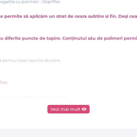
mbogatita cu polimeri - Depilflax
 permite să aplicăm un strat de ceara subtire si fin. Deși ce
iferite puncte de topire. Conținutul său de polimeri permite
ă
pentru toate tipurile de piele.
flax
:
arului, dar foarte bland
ă
cu pielea
Vezi mai mult
curt, dar întotdeauna flexibil
ă
în timpul procesului de epilare