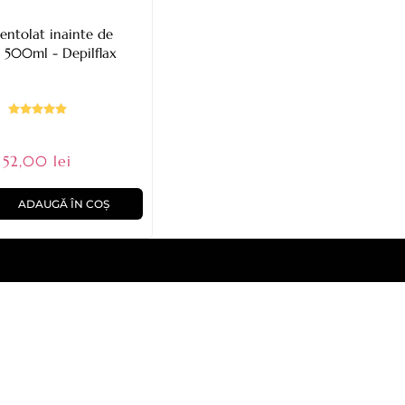
entolat inainte de
e 500ml - Depilflax
52,00 lei
ADAUGĂ ÎN COȘ