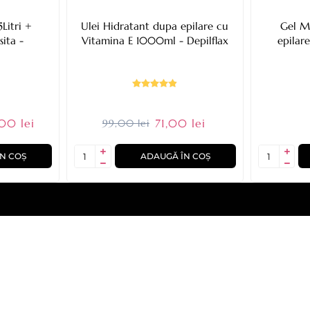
5Litri +
Ulei Hidratant dupa epilare cu
Gel M
ita -
Vitamina E 1000ml - Depilflax
epilar
00 lei
71,00 lei
99,00 lei
N COȘ
ADAUGĂ ÎN COȘ