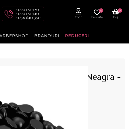
0724 128 520
0
0
0724 128 540
Cont
Favorite
Coș
0738 640 350
ARBERSHOP
BRANDURI
REDUCERI
ule extra elastica 1kg Neagra -
ca Neagra 1 kg Depilflax cu polimeri.
port Spania