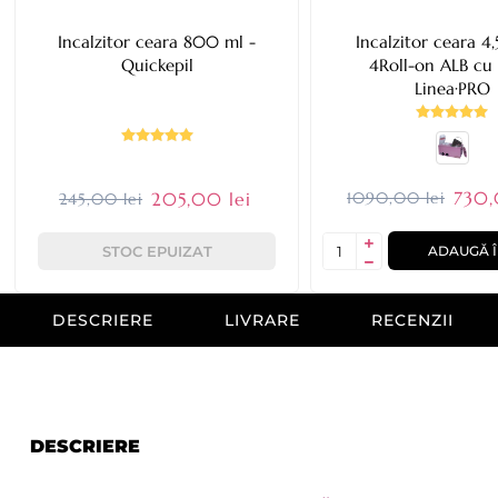
Incalzitor ceara 800 ml -
Incalzitor ceara 4,
Quickepil
4Roll-on ALB cu s
Linea·PRO
730,
205,00 lei
1090,00 lei
245,00 lei
STOC EPUIZAT
ADAUGĂ Î
DESCRIERE
LIVRARE
RECENZII
DESCRIERE