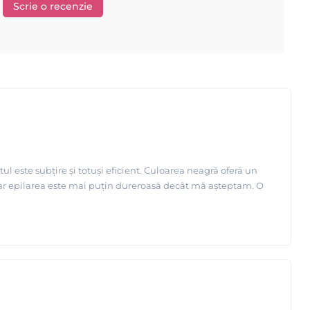
Scrie o recenzie
tul este subțire și totuși eficient. Culoarea neagră oferă un
, iar epilarea este mai puțin dureroasă decât mă așteptam. O