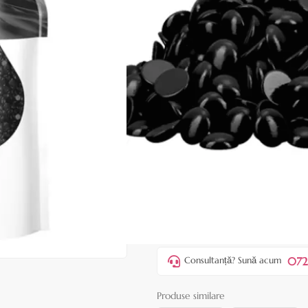
|
25 recenzii
Adăugați re
Cod produs:
EDF123
În stoc
Preț:
59,90 lei
69,90 lei
ADAUGĂ ÎN
Favorite
5
Acest produs vă aduce
💰 puncte 
072
Consultanță? Sună acum
Produse similare