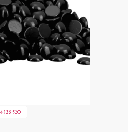
cenzia dvs.
 COȘ
0,50 lei
în valoare de de
💸
4 128 520