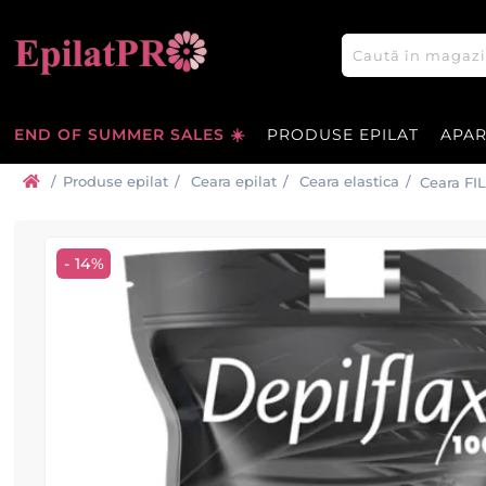
END OF SUMMER SALES ☀️
PRODUSE EPILAT
APA
/
Produse epilat
/
Ceara epilat
/
Ceara elastica
/
Ceara FIL
- 14%