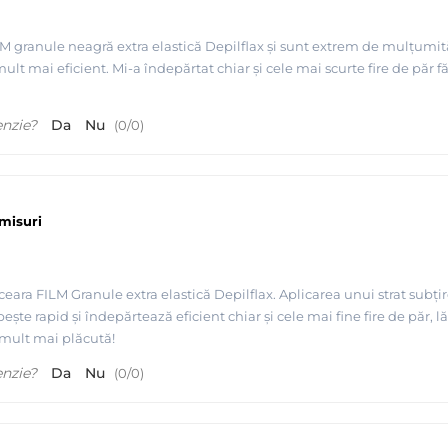
granule neagră extra elastică Depilflax și sunt extrem de mulțumită. El
ult mai eficient. Mi-a îndepărtat chiar și cele mai scurte fire de păr f
um - Depilflax
enzie?
Da
Nu
(
0
/
0
)
misuri
ara FILM Granule extra elastică Depilflax. Aplicarea unui strat subțire 
ește rapid și îndepărtează eficient chiar și cele mai fine fire de păr, l
ă mult mai plăcută!
enzie?
Da
Nu
(
0
/
0
)