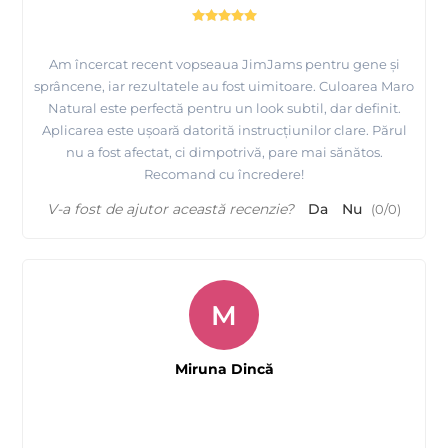
Am încercat recent vopseaua JimJams pentru gene și
sprâncene, iar rezultatele au fost uimitoare. Culoarea Maro
Natural este perfectă pentru un look subtil, dar definit.
Aplicarea este ușoară datorită instrucțiunilor clare. Părul
nu a fost afectat, ci dimpotrivă, pare mai sănătos.
Recomand cu încredere!
V-a fost de ajutor această recenzie?
Da
Nu
(
0
/
0
)
M
Miruna Dincă