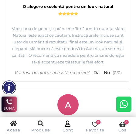
O alegere excelentă pentru un look natural
Vopseaua de gene și sprâncene JimJams în nuanța Maro
Natural este exact ce căutam. Instrucțiunile incluse sunt
ușor de urmărit și rezultatul final este un look natural și
elegant. Mă bucur că este produsă în Austria, un semn al
calității. O recomand cu încredere pentru oricine dorește
să-și accentueze trăsăturile fără efort.
V-a fost de ajutor această recenzie?
Da
Nu
(
0
/
0
)
A
SUNĂ
Andra Chifor
0
0
Acasa
Produse
Cont
Favorite
Coș