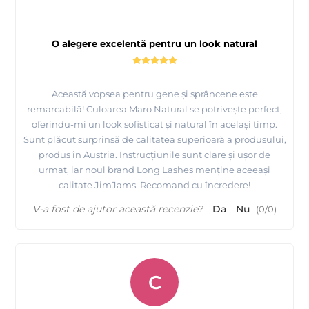
O alegere excelentă pentru un look natural
Această vopsea pentru gene și sprâncene este
remarcabilă! Culoarea Maro Natural se potrivește perfect,
oferindu-mi un look sofisticat și natural în același timp.
Sunt plăcut surprinsă de calitatea superioară a produsului,
produs în Austria. Instrucțiunile sunt clare și ușor de
urmat, iar noul brand Long Lashes menține aceeași
calitate JimJams. Recomand cu încredere!
V-a fost de ajutor această recenzie?
Da
Nu
(
0
/
0
)
C