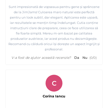
Sunt impresionată de vopseaua pentru gene și sprâncene
de la JimJams! Culoarea maro natural este perfectă
pentru un look subtil, dar elegant. Aplicarea este ușoară,
iar rezultatele se mențin timp îndelungat. Cutia conține
instrucțiuni clare de preparare, ceea ce face utilizarea să
fie foarte simplă. Mereu m-am bazat pe calitatea
produselor austriece, iar acest produs nu dezamăgește.
Recomand cu căldură oricui își dorește un aspect îngrijit și
profesional.
V-a fost de ajutor această recenzie?
Da
Nu
(
0
/
0
)
C
Corina Iancu