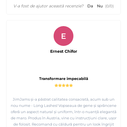
V-a fost de ajutor această recenzie?
Da
Nu
(
0
/
0
)
E
Ernest Chifor
Transformare impecabilă
JimJams și-a păstrat calitatea consacrată, acum sub un
nou nume - Long Lashes! Vopseaua de gene și sprâncene
oferă un aspect natural și uniform, într-o nuanță elegantă
de maro. Produs în Austria, vine cu instrucțiuni clare, ușor
de folosit. Recomand cu căldură pentru un look îngrijit