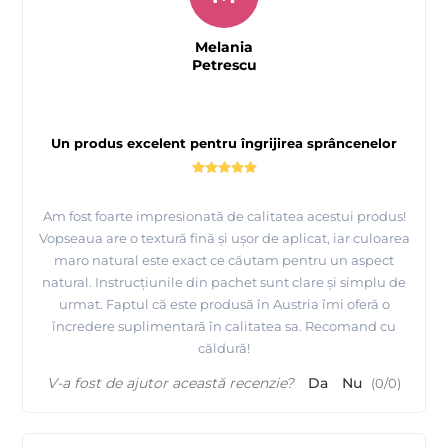
Melania
Petrescu
Un produs excelent pentru îngrijirea sprâncenelor
Am fost foarte impresionată de calitatea acestui produs!
Vopseaua are o textură fină și ușor de aplicat, iar culoarea
maro natural este exact ce căutam pentru un aspect
natural. Instrucțiunile din pachet sunt clare și simplu de
urmat. Faptul că este produsă în Austria îmi oferă o
încredere suplimentară în calitatea sa. Recomand cu
căldură!
V-a fost de ajutor această recenzie?
Da
Nu
(
0
/
0
)