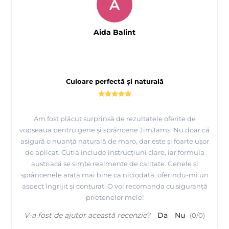
A
Aida Balint
Culoare perfectă și naturală
Am fost plăcut surprinsă de rezultatele oferite de
vopseaua pentru gene și sprâncene JimJams. Nu doar că
asigură o nuanță naturală de maro, dar este și foarte ușor
de aplicat. Cutia include instrucțiuni clare, iar formula
austriacă se simte realmente de calitate. Genele și
sprâncenele arată mai bine ca niciodată, oferindu-mi un
aspect îngrijit și conturat. O voi recomanda cu siguranță
prietenelor mele!
V-a fost de ajutor această recenzie?
Da
Nu
(
0
/
0
)