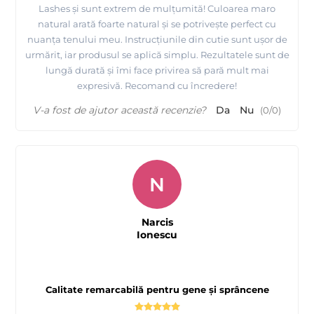
Lashes și sunt extrem de mulțumită! Culoarea maro
natural arată foarte natural și se potrivește perfect cu
nuanța tenului meu. Instrucțiunile din cutie sunt ușor de
urmărit, iar produsul se aplică simplu. Rezultatele sunt de
lungă durată și îmi face privirea să pară mult mai
expresivă. Recomand cu încredere!
V-a fost de ajutor această recenzie?
Da
Nu
(
0
/
0
)
N
Narcis
Ionescu
Calitate remarcabilă pentru gene și sprâncene