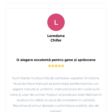
L
Loredana
Chifor
O alegere excelentă pentru gene și sprâncene
Sunt foarte mulțumită de calitatea vopselei JimJams.
Nuanța Maro Natural se potrivește perfect pentru un
aspect natural și uniform. Instrucțiunile din cutie sunt
clare și ușor de urmat. Faptul că produsul este fabricat în
Austria îmi oferă un plus de încredere în calitate.
Recomand oricui dorește o schimbare subtilă, dar de
impact.