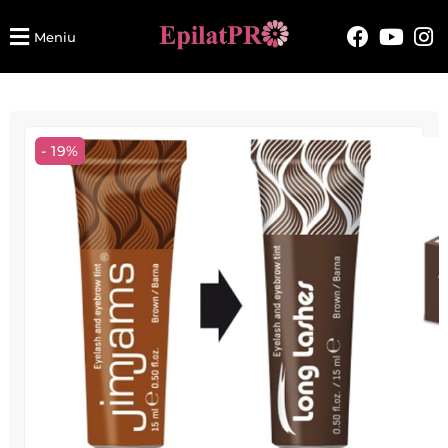
Meniu
- 19%