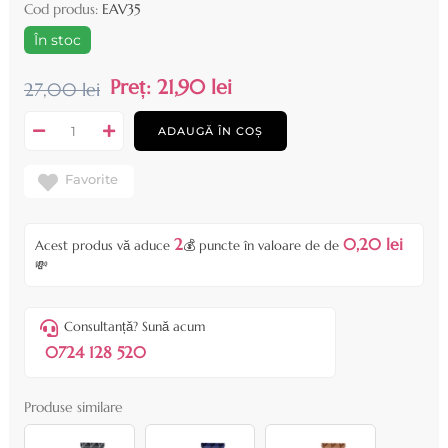
Cod produs:
EAV35
În stoc
Preț:
21,90 lei
27,00 lei
ADAUGĂ ÎN COȘ
Favorite
2
0,20 lei
Acest produs vă aduce
💰 puncte în valoare de de
💸
Consultanță? Sună acum
0724 128 520
Produse similare