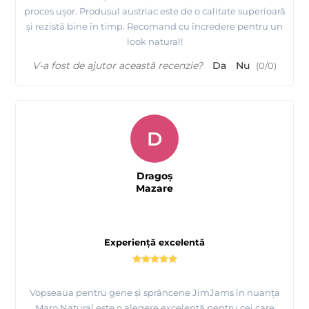
proces ușor. Produsul austriac este de o calitate superioară
și rezistă bine în timp. Recomand cu încredere pentru un
look natural!
V-a fost de ajutor această recenzie?
Da
Nu
(
0
/
0
)
D
Dragoș
Mazare
Experiență excelentă
Vopseaua pentru gene și sprâncene JimJams în nuanța
Maro Natural este o alegere excelentă pentru cei care