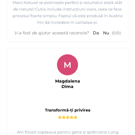
Maro Natural se potrivește perfect și rezultatul arată atât
de natural! Cutia include instrucțiuni clare, ceea ce face
procesul foarte simplu. Faptul că este produsă în Austria
îmi dă încredere în calitatea ei.
V-a fost de ajutor această recenzie?
Da
Nu
(
0
/
0
)
M
Magdalena
Dima
Transformă-ți privirea
Am folosit vopseaua pentru gene și sprâncene Long