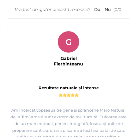
V-a fost de ajutor această recenzie?
Da
Nu
(
0
/
0
)
G
Gabriel
Fierbinteanu
Rezultate naturale și intense
Am încercat vopseaua de gene și sprâncene Maro Natural
de la JimJams și sunt extrem de mulțumită. Culoarea este
de un maro natural, perfect integrată. Instrucțiunile de
preparare sunt clare, iar aplicarea a fost fără bătăi de cap.
Mă bucur că brandul a evoluat în Long Lashes fără a