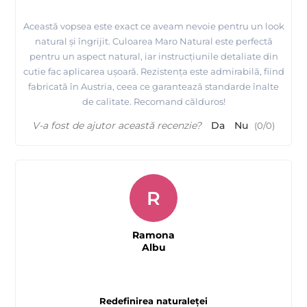
Această vopsea este exact ce aveam nevoie pentru un look
natural și îngrijit. Culoarea Maro Natural este perfectă
pentru un aspect natural, iar instrucțiunile detaliate din
cutie fac aplicarea ușoară. Rezistența este admirabilă, fiind
fabricată în Austria, ceea ce garantează standarde înalte
de calitate. Recomand călduros!
V-a fost de ajutor această recenzie?
Da
Nu
(
0
/
0
)
R
Ramona
Albu
Redefinirea naturaleței