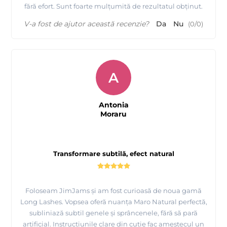
fără efort. Sunt foarte mulțumită de rezultatul obținut.
V-a fost de ajutor această recenzie?
Da
Nu
(
0
/
0
)
A
Antonia
Moraru
Transformare subtilă, efect natural
Foloseam JimJams și am fost curioasă de noua gamă
Long Lashes. Vopsea oferă nuanța Maro Natural perfectă,
subliniază subtil genele și sprâncenele, fără să pară
artificial. Instrucțiunile clare din cutie fac amestecul un