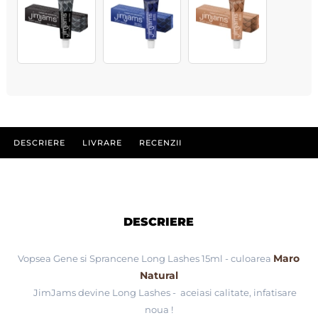
DESCRIERE
LIVRARE
RECENZII
DESCRIERE
Maro
Vopsea Gene si Sprancene Long Lashes 15ml - culoarea
Natural
JimJams devine Long Lashes - aceiasi calitate, infatisare
noua !