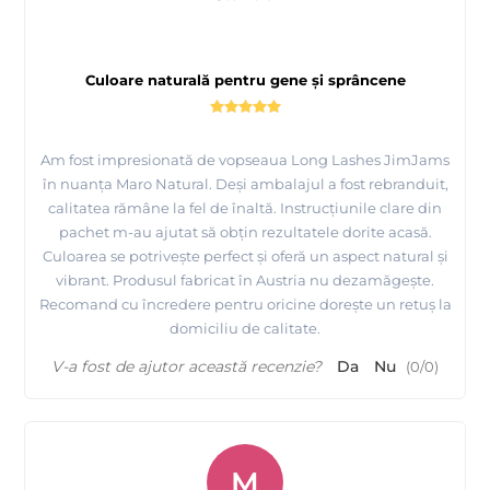
Culoare naturală pentru gene și sprâncene
Am fost impresionată de vopseaua Long Lashes JimJams
în nuanța Maro Natural. Deși ambalajul a fost rebranduit,
calitatea rămâne la fel de înaltă. Instrucțiunile clare din
pachet m-au ajutat să obțin rezultatele dorite acasă.
Culoarea se potrivește perfect și oferă un aspect natural și
vibrant. Produsul fabricat în Austria nu dezamăgește.
Recomand cu încredere pentru oricine dorește un retuș la
domiciliu de calitate.
V-a fost de ajutor această recenzie?
Da
Nu
(
0
/
0
)
M