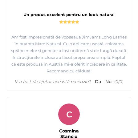
Un produs excelent pentru un look natural
Am fost impresionată de vopseaua JimJams Long Lashes
în nuanța Maro Natural. Cu o aplicare ușoară, colorarea
sprâncenelor și genelor a fost uniformă și de lungă durată.
Instrucțiunile incluse au făcut prepararea simplă. Faptul
că este produsă în Austria mi-a oferit încredere în calitate.
Recomand cu căldură!
V-a fost de ajutor această recenzie?
Da
Nu
(
0
/
0
)
C
Cosmina
Stanciu