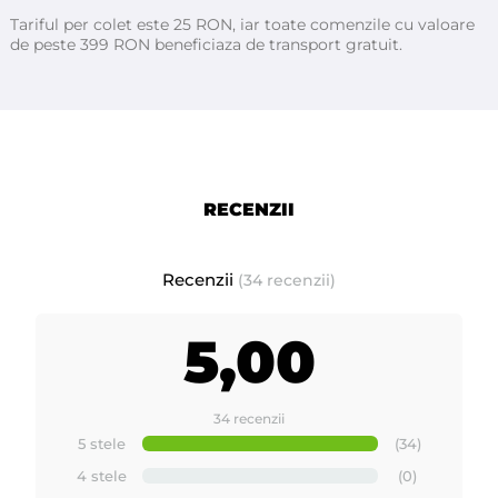
Tariful per colet este 25 RON, iar toate comenzile cu valoare
de peste 399 RON beneficiaza de transport gratuit.
RECENZII
Recenzii
(34 recenzii)
5,00
34 recenzii
5 stele
(34)
4 stele
(0)