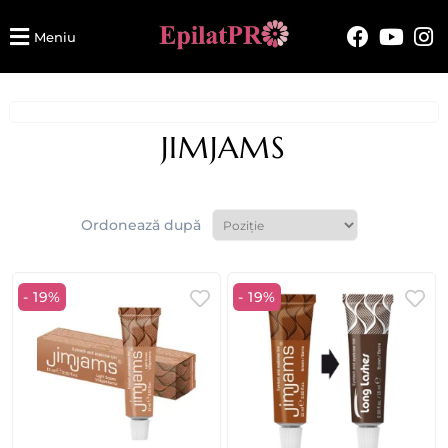
Meniu
JIMJAMS
Ordonează după
- 19%
- 19%