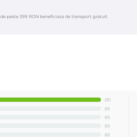
 și a îngriji pielea. Aceste uleiuei, geluri si creme Depilflax sunt c
resterii firelor de par.
e de peste 399 RON beneficiaza de transport gratuit.
 premium - Depilflax
(31)
(0)
(0)
(0)
(0)