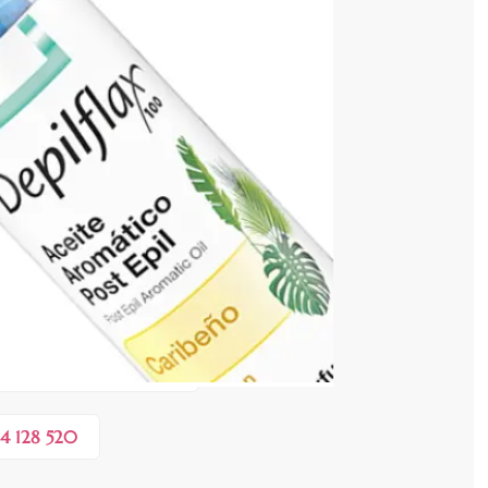
cenzia dvs.
 COȘ
0,20 lei
 în valoare de de
💸
4 128 520