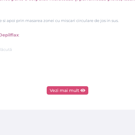
e si apoi prin masarea zonei cu miscari circulare de jos in sus.
Depilflax
:
lăcută
Vezi mai mult
maximiza frumusețea și bunăstarea înainte și după îndepărtarea părul