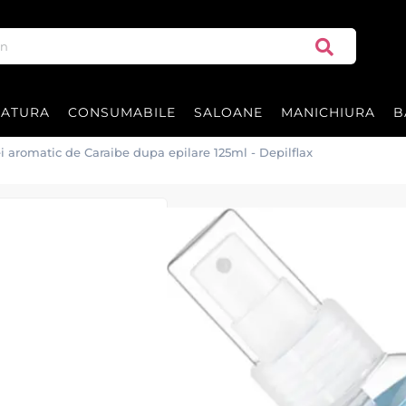
RATURA
CONSUMABILE
SALOANE
MANICHIURA
B
i aromatic de Caraibe dupa epilare 125ml - Depilflax
Ulei aromatic d
Depilflax
Ulei aromatic de Caraibe dupa e
Hidrateaza pielea si indeparteaz
Fabricat in Spania de
MAYSTA