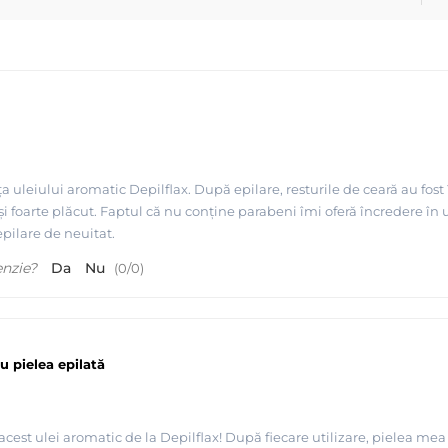
 rezerve ROLL ON
 uleiului aromatic Depilflax. După epilare, resturile de ceară au fost
i foarte plăcut. Faptul că nu conține parabeni îmi oferă încredere în 
epilare de neuitat.
enzie?
Da
Nu
(
0
/
0
)
 pielea epilată
scazut - Depilflax
acest ulei aromatic de la Depilflax! După fiecare utilizare, pielea m