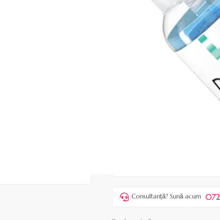
|
31 recenzii
Adăugați re
Cod produs:
EDF72
În stoc
25,00 lei
ADAUGĂ ÎN
Favorite
2
Acest produs vă aduce
💰 puncte
072
Consultanță? Sună acum