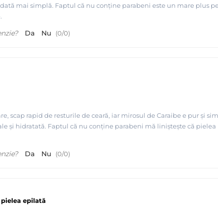
ciodată mai simplă. Faptul că nu conține parabeni este un mare plus p
.
enzie?
Da
Nu
(
0
/
0
)
are, scap rapid de resturile de ceară, iar mirosul de Caraibe e pur și s
e și hidratată. Faptul că nu conține parabeni mă liniștește că pielea 
 MAYSTAR Spania
enzie?
Da
Nu
(
0
/
0
)
pielea epilată