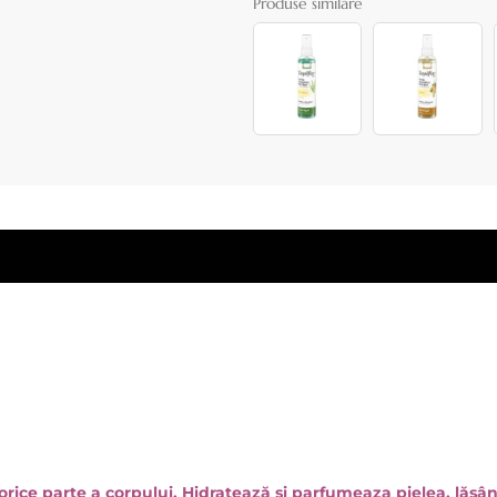
Produse similare
 orice parte a corpului. Hidratează și parfumeaza pielea, lăs