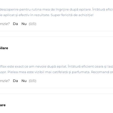
descoperire pentru rutina mea de îngrijire după epilare. Înlătură efici
plicat și efectiv în rezultate. Super fericită de achiziție!
enzie?
Da
Nu
(
0
/
0
)
ilare
x
lax este exact ce am nevoie după epilat. Înlătură eficient ceara și la
ușor. Pielea mea este vizibil mai catifelată și parfumata. Recomand ori
enzie?
Da
Nu
(
0
/
0
)
lare