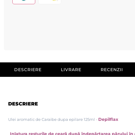
DESCRIERE
LIVRARE
RECENZII
DESCRIERE
Depilflax
Ulei aromatic de Caraibe dupa epilare 125ml -
Inlatura resturile de ceară după îndepărtarea părului în