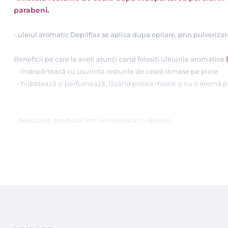
parabeni.
- uleiul aromatic Depilflax se aplica dupa epilare, prin pulverizar
Beneficii pe care le aveti atunci cand folositi uleiurile aromatice
- îndepărtează cu usurinta resturile de ceară rămase pe piele
- hidratează și parfumează, lăsând pielea moale și cu o aromă p
- depozitati produsul într-un loc uscat si răcoros.
- termen de valabilitate: 18 luni de la deschiderea flaconului
MAYSTAR
Fabricat in : Spania de
125 ml
prezentare: flacon cu pulverizator de
.
Cosmeticele pentru epilare Depilflax au fost concepute pentru a 