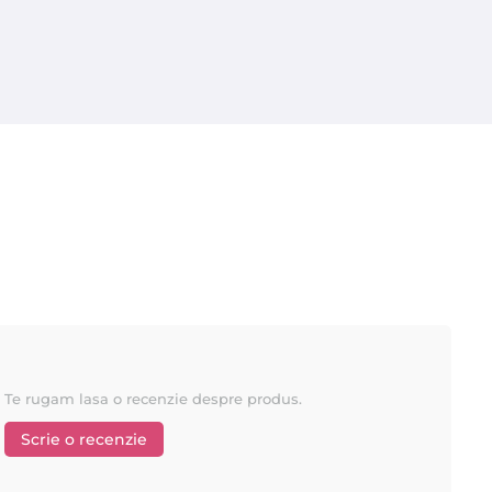
ompletarea ideală pentru saloanele de cosmetica, deoarece nu numai
Te rugam lasa o recenzie despre produs.
Scrie o recenzie