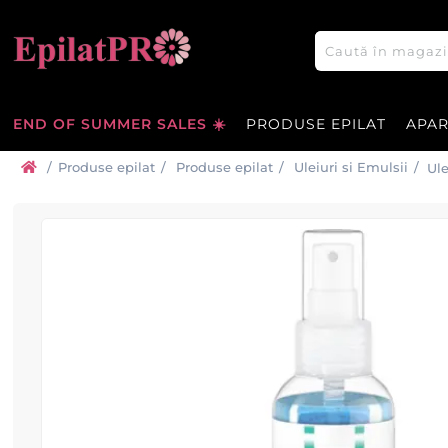
END OF SUMMER SALES ☀️
PRODUSE EPILAT
APA
/
Produse epilat
/
Produse epilat
/
Uleiuri si Emulsii
/
Ule