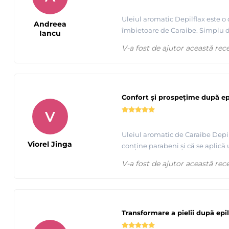
Uleiul aromatic Depilflax este o 
Andreea
îmbietoare de Caraibe. Simplu de a
Iancu
V-a fost de ajutor această rec
Confort și prospețime după ep
Prezentare produse profesionale pentru epilare Depilfla
V
Uleiul aromatic de Caraibe Depilf
Viorel Jinga
conține parabeni și că se aplică 
V-a fost de ajutor această rec
Transformare a pielii după epi