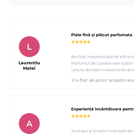
Tutorial Depilflax, epilare cu ceara de unica folosinta la
Piele fină și plăcut parfumata
L
Am fost impresionată de eficiența
Laurentiu
Parfumul de Caraibe este subtil ș
Matei
care își dorește o experiență de 
V-a fost de ajutor această rec
Experiență încântătoare pentru
Tutorial epilare axila cu ceara elasica cu punct de topire 
A
Sunt pur și simplu încântată de 