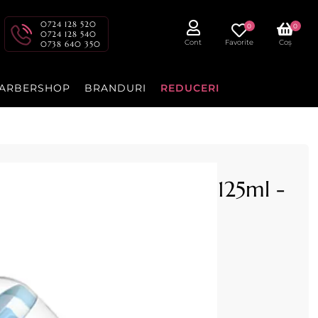
0724 128 520
0
0
0724 128 540
Cont
Favorite
Coș
0738 640 350
ARBERSHOP
BRANDURI
REDUCERI
e Caraibe dupa epilare 125ml -
pilare 125ml - Depilflax
a resturile de ceara.
R