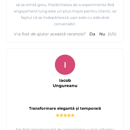
să se simtă greu. Posibilitatea de a experimenta fără
angajament lung este un plus major pentru clienți, iar
faptul că se îndepărtează ușor este cu adevărat
convenabil.
V-a fost de ajutor această recenzie?
Da
Nu
(
0
/
0
)
I
Iacob
Ungureanu
Transformare elegantă și temporară
Am fost impresionată de intensitatea culorii albastru