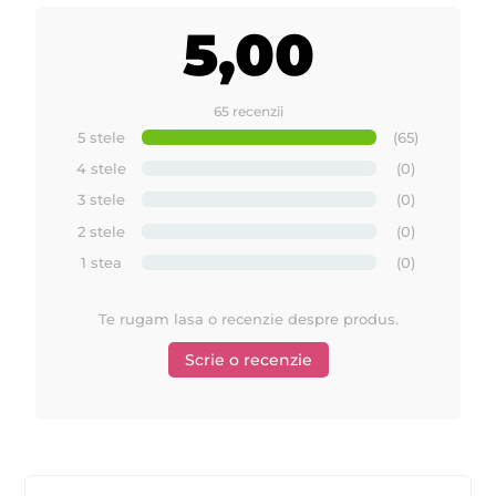
5,00
65 recenzii
5 stele
(65)
4 stele
(0)
3 stele
(0)
2 stele
(0)
1 stea
(0)
Te rugam lasa o recenzie despre produs.
Scrie o recenzie