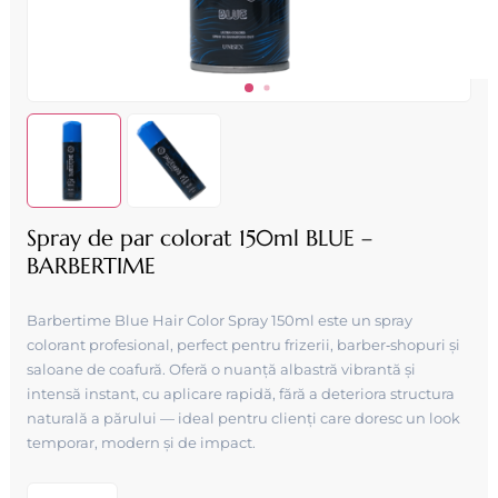
Spray de par colorat 150ml BLUE –
BARBERTIME
Barbertime Blue Hair Color Spray 150ml este un spray
colorant profesional, perfect pentru frizerii, barber‑shopuri și
saloane de coafură. Oferă o nuanță albastră vibrantă și
intensă instant, cu aplicare rapidă, fără a deteriora structura
naturală a părului — ideal pentru clienți care doresc un look
temporar, modern și de impact.