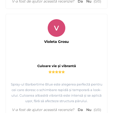
V-a fost de ajutor această recenzie?
Da
Nu
(
0
/
0
)
V
Violeta Grosu
Culoare vie și vibrantă
Spray-ul Barbertime Blue este alegerea perfectă pentru
cei care doresc o schimbare rapidă și temporară a look-
ului. Culoarea albastră vibrantă este intensă și se aplică
ușor, fără să afecteze structura părului.
V-a fost de ajutor această recenzie?
Da
Nu
(
0
/
0
)