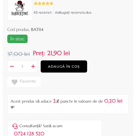
|
65 recenzii
Adăugați recenzia dvs.
Cod produs:
BAT114
În stoc
Preț:
21,90 lei
37,00 lei
ADAUGĂ ÎN COȘ
Favorite
2
0,20 lei
Acest produs vă aduce
💰 puncte în valoare de de
💸
Consultanță? Sună acum
0724 128 520