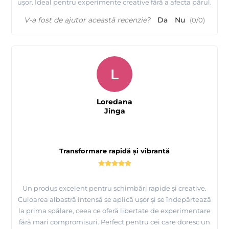
ușor. Ideal pentru experimente creative fără a afecta părul.
V-a fost de ajutor această recenzie?
Da
Nu
(
0
/
0
)
L
Loredana
Jinga
Transformare rapidă și vibrantă
Un produs excelent pentru schimbări rapide și creative.
Culoarea albastră intensă se aplică ușor și se îndepărtează
la prima spălare, ceea ce oferă libertate de experimentare
fără mari compromisuri. Perfect pentru cei care doresc un