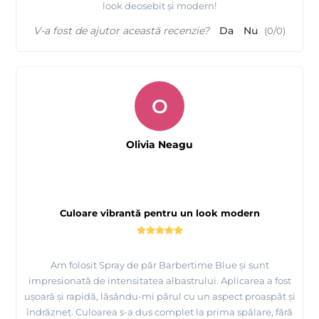
look deosebit și modern!
V-a fost de ajutor această recenzie?
Da
Nu
(
0
/
0
)
O
Olivia Neagu
Culoare vibrantă pentru un look modern
Am folosit Spray de păr Barbertime Blue și sunt
impresionată de intensitatea albastrului. Aplicarea a fost
ușoară și rapidă, lăsându-mi părul cu un aspect proaspăt și
îndrăzneț. Culoarea s-a dus complet la prima spălare, fără