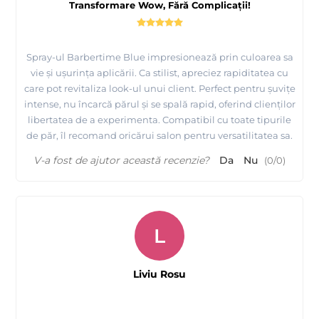
Transformare Wow, Fără Complicații!
Spray-ul Barbertime Blue impresionează prin culoarea sa
vie și ușurința aplicării. Ca stilist, apreciez rapiditatea cu
care pot revitaliza look-ul unui client. Perfect pentru șuvițe
intense, nu încarcă părul și se spală rapid, oferind clienților
libertatea de a experimenta. Compatibil cu toate tipurile
de păr, îl recomand oricărui salon pentru versatilitatea sa.
V-a fost de ajutor această recenzie?
Da
Nu
(
0
/
0
)
L
Liviu Rosu