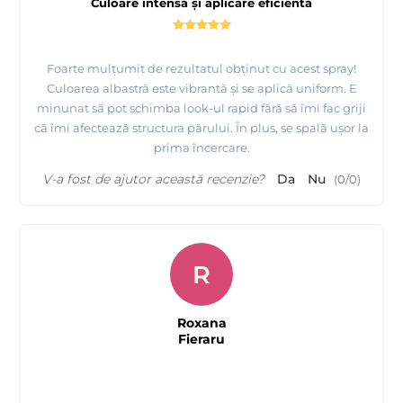
Culoare intensă și aplicare eficientă
Foarte mulțumit de rezultatul obținut cu acest spray!
Culoarea albastră este vibrantă și se aplică uniform. E
minunat să pot schimba look-ul rapid fără să îmi fac griji
că îmi afectează structura părului. În plus, se spală ușor la
prima încercare.
V-a fost de ajutor această recenzie?
Da
Nu
(
0
/
0
)
R
Roxana
Fieraru