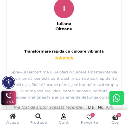
I
Iuliana
Olteanu
Transformare rapidă cu culoare vibrantă
Spray-ul Barbertime Blue oferă o culoare albastră intensă
și uniformă, perfectă pentru schimbări de look rapide. Se
aplică ușor, fără să încarce părul, și se îndepărtează simplu
la prima spălare. Ideal pentru saloane, permite
experimentarea fără angajamente de lungă durată.
SUNĂ
V-a fost de ajutor această recenzie?
Da
Nu
(
0
/
0
)
0
0
Acasa
Produse
Cont
Favorite
Coș