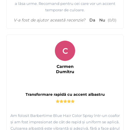
a lăsa urme. Recomand pentru cei care vor un accent
temporar de culoare.
V-a fost de ajutor această recenzie?
Da
Nu
(
0
/
0
)
C
Carmen
Dumitru
Transformare rapidă cu accent albastru
Am folosit Barbertime Blue Hair Color Spray într-un coafor
și am fost impresionat de cât de rapid și uniform se aplică.
Culoarea albastră este vibrantă și adezivă, fără a face părul