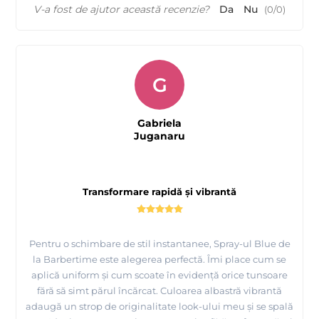
V-a fost de ajutor această recenzie?
Da
Nu
(
0
/
0
)
G
Gabriela
Juganaru
Transformare rapidă și vibrantă
Pentru o schimbare de stil instantanee, Spray-ul Blue de
la Barbertime este alegerea perfectă. Îmi place cum se
aplică uniform și cum scoate în evidență orice tunsoare
fără să simt părul încărcat. Culoarea albastră vibrantă
adaugă un strop de originalitate look-ului meu și se spală