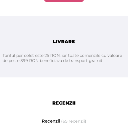
pentru diverse cereri ale clienților.
Nu afectează structura părului; nu îngreunează firul, nu lasă
reziduuri.
Potrivit pentru utilizări variate: sudii de styling, acoperire
temporară fire albe, coafuri creative, șuvițe, look de eveniment
sau modă.
LIVRARE
Tariful per colet este 25 RON, iar toate comenzile cu valoare
de peste 399 RON beneficiaza de transport gratuit.
RECENZII
Recenzii
(65 recenzii)