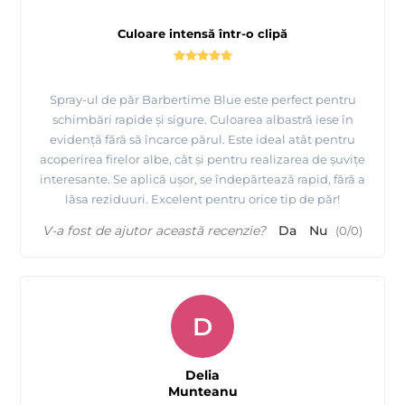
Culoare intensă într-o clipă
Spray-ul de păr Barbertime Blue este perfect pentru
schimbări rapide și sigure. Culoarea albastră iese în
evidență fără să încarce părul. Este ideal atât pentru
acoperirea firelor albe, cât și pentru realizarea de șuvițe
interesante. Se aplică ușor, se îndepărtează rapid, fără a
lăsa reziduuri. Excelent pentru orice tip de păr!
V-a fost de ajutor această recenzie?
Da
Nu
(
0
/
0
)
D
Delia
Munteanu