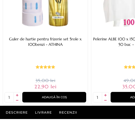
Guler de hartie pentru frizerie set 5role x
Pelerine ALBE 100 x 150
100benzi - ATHINA
50 buc -
35,00 lei
49,00
22,90 lei
35,0
ADAUGĂ ÎN COȘ
AD
DESCRIERE
LIVRARE
RECENZII