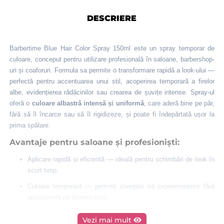
DESCRIERE
Barbertime Blue Hair Color Spray 150ml este un spray temporar de
culoare, conceput pentru utilizare profesională în saloane, barbershop-
uri și coaforuri. Formula sa permite o transformare rapidă a look‑ului —
perfectă pentru accentuarea unui stil, acoperirea temporară a firelor
albe, evidențierea rădăcinilor sau crearea de șuvițe intense. Spray‑ul
oferă o
culoare albastră intensă și uniformă
, care aderă bine pe păr,
fără să îl încarce sau să îl rigidizeze, și poate fi îndepărtată ușor la
prima spălare.
Avantaje pentru saloane și profesioniști:
Aplicare rapidă și eficientă — ideală pentru schimbări de look în
scurt timp.
Culoare temporară — permite clienților să experimenteze fără
angajament pe termen lung.
Compatibil cu toate tipurile de păr și culori de bază — potrivit
Vezi mai mult