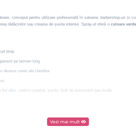
re, conceput pentru utilizare profesională în saloane, barbershop-uri și co
ierea rădăcinilor sau crearea de șuvițe intense. Spray‑ul oferă o
culoare verde
urt timp.
ajament pe termen lung.
 diverse cereri ale clienților.
uri.
ară fire albe, coafuri creative, șuvițe, look de eveniment sau modă.
Vezi mai mult