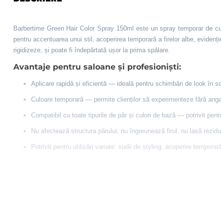
Barbertime Green Hair Color Spray 150ml este un spray temporar de culoa
pentru accentuarea unui stil, acoperirea temporară a firelor albe, evidenț
rigidizeze, și poate fi îndepărtată ușor la prima spălare.
Avantaje pentru saloane și profesioniști:
Aplicare rapidă și eficientă — ideală pentru schimbări de look în sc
Culoare temporară — permite clienților să experimenteze fără ang
Compatibil cu toate tipurile de păr și culori de bază — potrivit pentru
Nu afectează structura părului; nu îngreunează firul, nu lasă rezidu
Potrivit pentru utilizări variate: sudii de styling, acoperire tempor