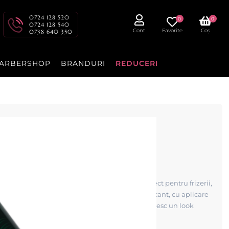
0724 128 520
0
0
0724 128 540
Cont
Favorite
Coș
0738 640 350
ARBERSHOP
BRANDURI
REDUCERI
lorat 150ml GREEN –
150ml este un spray colorant profesional, perfect pentru frizerii,
ră. Oferă o nuanță verde vibrantă și intensă instant, cu aplicare
naturală a părului — ideal pentru clienți care doresc un look