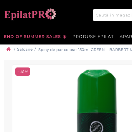
END OF SUMMER SALES ☀️
PRODUSE EPILAT
APA
/
Saloane
/
Spray de par colorat 150ml GREEN – BARBERTI
- 41%