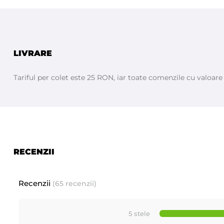
LIVRARE
Tariful per colet este 25 RON, iar toate comenzile cu valoar
RECENZII
Recenzii
(65 recenzii)
5 stele