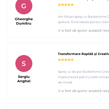
G
Am folosit spray-ul Barbertime Gr
Gheorghe
spălare, fiind ideală pentru clie
Dumitru
V-a fost de ajutor această rec
Transformare Rapidă și Creati
S
Spray-ul de par Barbertime Green
Sergiu
îngreunează părul și este compat
Anghel
de modă.
V-a fost de ajutor această rec