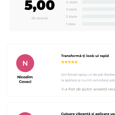
5,00
4 stele
3 stele
2 stele
65 recenzii
1 stea
Transformă-ți look-ul rapid
N
Am folosit spray-ul de păr Barb
Nicodim
la spălare și nu îmi amorțesc păr
Covaci
V-a fost de ajutor această rec
Culoare vibrantă și aplicare u