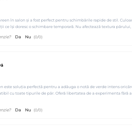
een în salon și a fost perfect pentru schimbările rapide de stil. Culoa
nții ce își doresc o schimbare temporară. Nu afectează textura părului, 
enzie?
Da
Nu
(
0
/
0
)
vă
 este soluția perfectă pentru a adăuga o notă de verde intens oricărei
ibil cu toate tipurile de păr. Oferă libertatea de a experimenta fără
enzie?
Da
Nu
(
0
/
0
)