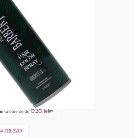
cenzia dvs.
 COȘ
0,20 lei
 în valoare de de
💸
4 128 520