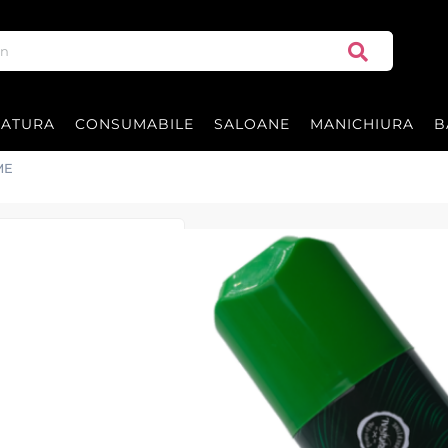
RATURA
CONSUMABILE
SALOANE
MANICHIURA
B
ME
Spray de par co
BARBERTIME
Barbertime Green Hair Color Spray 
barber‑shopuri și saloane de coafu
rapidă, fără a deteriora structura 
temporar, modern și de impact.