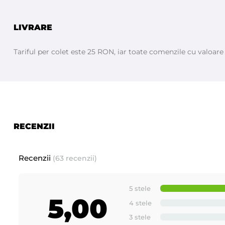
LIVRARE
Tariful per colet este 25 RON, iar toate comenzile cu valoar
RECENZII
Recenzii
(63 recenzii)
5 stele
5,00
4 stele
3 stele