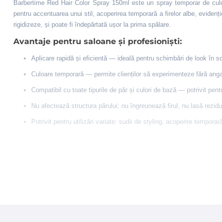
Barbertime Red Hair Color Spray 150ml este un spray temporar de culoar
pentru accentuarea unui stil, acoperirea temporară a firelor albe, evidenț
rigidizeze, și poate fi îndepărtată ușor la prima spălare.
Avantaje pentru saloane și profesioniști:
Aplicare rapidă și eficientă — ideală pentru schimbări de look în sc
Culoare temporară — permite clienților să experimenteze fără ang
Compatibil cu toate tipurile de păr și culori de bază — potrivit pentru
Nu afectează structura părului; nu îngreunează firul, nu lasă rezidu
Potrivit pentru utilizări variate: sudii de styling, acoperire tempor