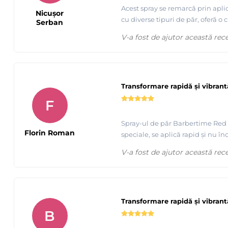
Acest spray se remarcă prin apli
Nicușor
cu diverse tipuri de păr, oferă o 
Serban
V-a fost de ajutor această rec
Transformare rapidă și vibrant
F
Spray-ul de păr Barbertime Red m
Florin Roman
speciale, se aplică rapid și nu î
V-a fost de ajutor această rec
Transformare rapidă și vibrant
B