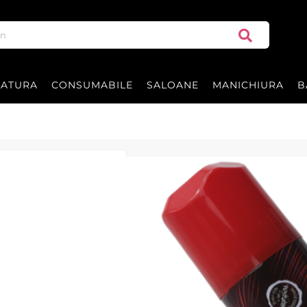
RATURA
CONSUMABILE
SALOANE
MANICHIURA
B
Spray de par co
BARBERTIME
Barbertime Red Hair Color Spray 15
barber‑shopuri și saloane de coafu
rapidă, fără a deteriora structura 
temporar, modern și de impact.