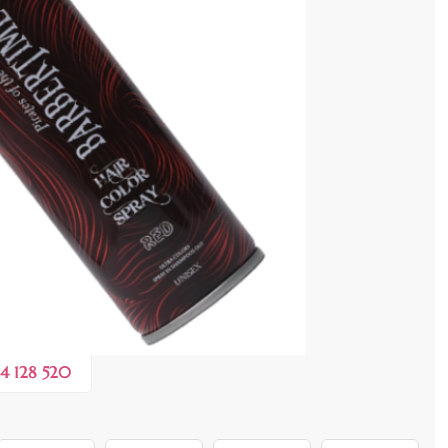
cenzia dvs.
0,20 lei
 în valoare de de
💸
4 128 520