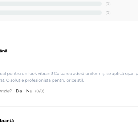
(0)
(0)
mână
eal pentru un look vibrant! Culoarea aderă uniform și se aplică ușor, p
t. O soluție profesionistă pentru orice stil.
enzie?
Da
Nu
(
0
/
0
)
ibrantă