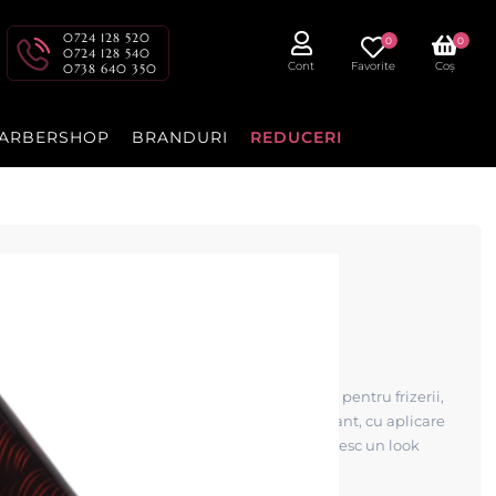
0724 128 520
0
0
0724 128 540
Cont
Favorite
Coș
0738 640 350
ARBERSHOP
BRANDURI
REDUCERI
lorat 150ml RED –
0ml este un spray colorant profesional, perfect pentru frizerii,
ră. Oferă o nuanță roșie vibrantă și intensă instant, cu aplicare
naturală a părului — ideal pentru clienți care doresc un look