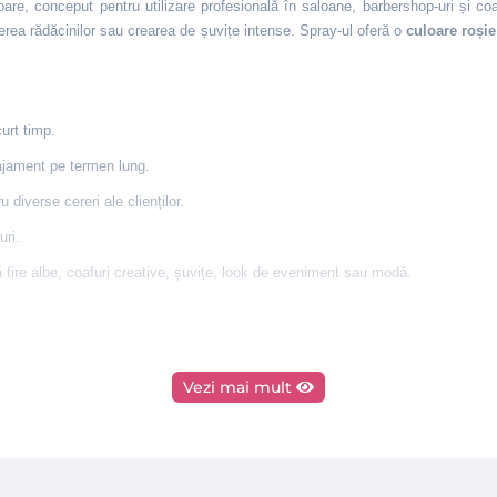
e, conceput pentru utilizare profesională în saloane, barbershop-uri și coa
ierea rădăcinilor sau crearea de șuvițe intense. Spray‑ul oferă o
culoare roșie
urt timp.
ajament pe termen lung.
 diverse cereri ale clienților.
uri.
ară fire albe, coafuri creative, șuvițe, look de eveniment sau modă.
Vezi mai mult