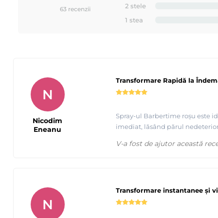
2 stele
63 recenzii
1 stea
Transformare Rapidă la Înde
N
Spray-ul Barbertime roșu este id
Nicodim
imediat, lăsând părul nedeteriora
Eneanu
V-a fost de ajutor această rec
Transformare instantanee și v
N