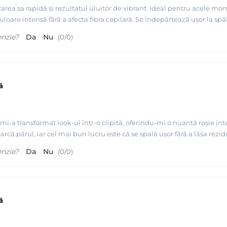
carea sa rapidă și rezultatul uluitor de vibrant. Ideal pentru acele 
culoare intensă fără a afecta fibra capilară. Se îndepărtează ușor la sp
enzie?
Da
Nu
(
0
/
0
)
ă
i-a transformat look-ul într-o clipită, oferindu-mi o nuanță roșie inte
ncarcă părul, iar cel mai bun lucru este că se spală ușor fără a lăsa re
enzie?
Da
Nu
(
0
/
0
)
ă