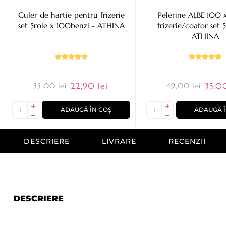
Guler de hartie pentru frizerie
Pelerine ALBE 100 
set 5role x 100benzi - ATHINA
frizerie/coafor set 
ATHINA
22,90 lei
35,00
35,00 lei
49,00 lei
ADAUGĂ ÎN COȘ
ADAUGĂ Î
DESCRIERE
LIVRARE
RECENZII
DESCRIERE