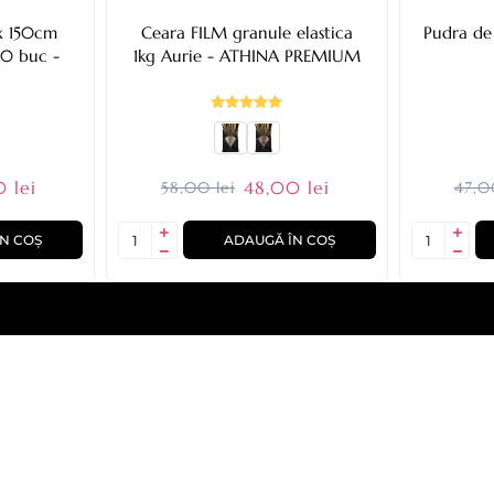
x 150cm
Ceara FILM granule elastica
Pudra de
50 buc -
1kg Aurie - ATHINA PREMIUM
 lei
48,00 lei
58,00 lei
47,0
N COȘ
ADAUGĂ ÎN COȘ