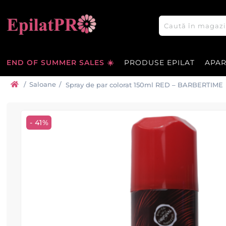
END OF SUMMER SALES ☀️
PRODUSE EPILAT
APA
/
Saloane
/
Spray de par colorat 150ml RED – BARBERTIME
- 41%