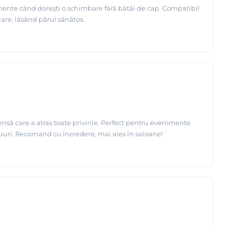
momente când dorești o schimbare fără bătăi de cap. Compatibil
ălare, lăsând părul sănătos.
nsă care a atras toate privirile. Perfect pentru evenimente
ziduuri. Recomand cu încredere, mai ales în saloane!