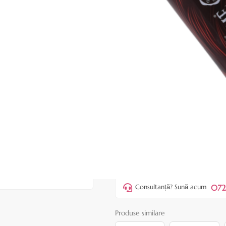
|
63 recenzii
Adăugați re
Cod produs:
BAT110
Stoc epuizat
Anunță-mă când e disponibil
Preț:
21,90 lei
37,00 lei
2
Acest produs vă aduce
💰 puncte
072
Consultanță? Sună acum
Produse similare