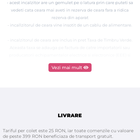
- acest incalzitor are un gemulet pe o latura prin care puteti sa
vedeti cata ceara mai aveti in rezerva de ceara fara a ridica
rezerva din aparat
- incallzitorul de ceara vine insotit de un cablu de alimentare.
- incalzitorul de ceara are inclus in pret
Taxa de Timbru Verde.
Aceasta taxa se adauga pe factura de catre importatorii sau
producatorii echipamentelor electrice si electronice (EEE) si
trebuie evidentiata separat ca si pozitie pe factura. Taxa ajunge
Vezi mai mult
la stat pentru a putea gestiona colectarea deseurilor de
echipamente electrice si electronice (DEEE).
LIVRARE
Tariful per colet este 25 RON, iar toate comenzile cu valoare
de peste 399 RON beneficiaza de transport gratuit.