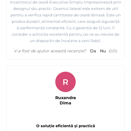
Incalzitorul de ceară Executive Simplu impresionează prin
designul său practic. Geamul lateral este extrem de util
pentru a verifica rapid cantitatea de ceară rămasă. Este un
produs durabil, alimentat eficient, care asigură siguranță
și performanță constantă. Cu o garanție de 12 luni, îl
consider o achiziție excelentă pentru cei ce au nevoie de
un dispozitiv de încalzire a cerii fiabil.
V-a fost de ajutor această recenzie?
Da
Nu
(
0
/
0
)
R
Ruxandra
Dima
O soluție eficientă și practică