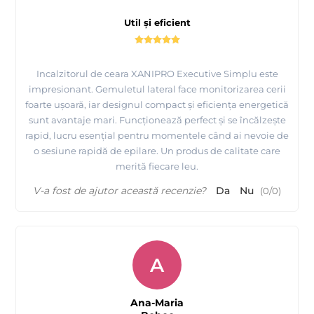
Util și eficient
Incalzitorul de ceara XANIPRO Executive Simplu este
impresionant. Gemuletul lateral face monitorizarea cerii
foarte ușoară, iar designul compact și eficiența energetică
sunt avantaje mari. Funcționează perfect și se încălzește
rapid, lucru esențial pentru momentele când ai nevoie de
o sesiune rapidă de epilare. Un produs de calitate care
merită fiecare leu.
V-a fost de ajutor această recenzie?
Da
Nu
(
0
/
0
)
A
Ana-Maria