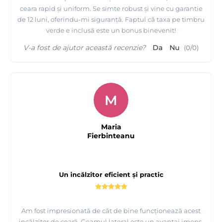
ceara rapid și uniform. Se simte robust și vine cu garantie
de 12 luni, oferindu-mi siguranță. Faptul că taxa pe timbru
verde e inclusă este un bonus binevenit!
V-a fost de ajutor această recenzie?
Da
Nu
(
0
/
0
)
M
Maria
Fierbinteanu
Un incălzitor eficient și practic
Am fost impresionată de cât de bine funcționează acest
incălzitor de ceară. Geamul lateral este un avantaj imens,