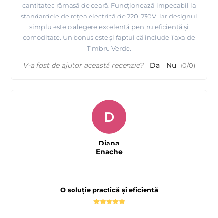
cantitatea rămasă de ceară. Funcționează impecabil la
standardele de rețea electrică de 220-230V, iar designul
simplu este o alegere excelentă pentru eficiență și
comoditate. Un bonus este și faptul că include Taxa de
Timbru Verde.
V-a fost de ajutor această recenzie?
Da
Nu
(
0
/
0
)
D
Diana
Enache
O soluție practică și eficientă