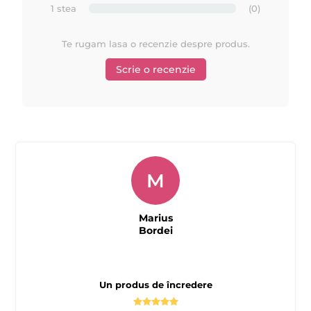
1 stea
(0)
Te rugam lasa o recenzie despre produs.
Scrie o recenzie
M
Marius
Bordei
Un produs de încredere