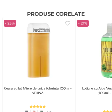
PRODUSE CORELATE
- 25%
- 21%
Ceara epilat Miere de unica folosinta 100ml -
Lotiune cu Aloe Vera
ATHINA
500ml -