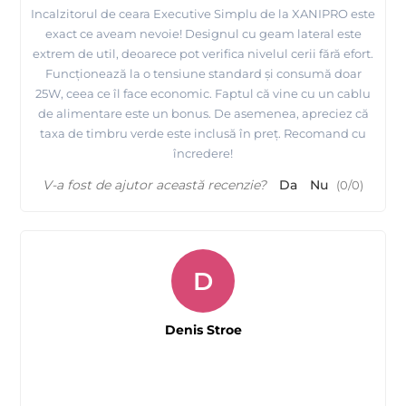
Incalzitorul de ceara Executive Simplu de la XANIPRO este
exact ce aveam nevoie! Designul cu geam lateral este
extrem de util, deoarece pot verifica nivelul cerii fără efort.
Funcționează la o tensiune standard și consumă doar
25W, ceea ce îl face economic. Faptul că vine cu un cablu
de alimentare este un bonus. De asemenea, apreciez că
taxa de timbru verde este inclusă în preț. Recomand cu
încredere!
V-a fost de ajutor această recenzie?
Da
Nu
(
0
/
0
)
D
Denis Stroe