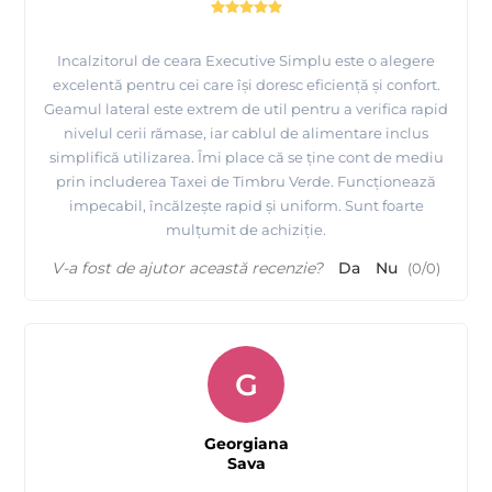
Incalzitorul de ceara Executive Simplu este o alegere
excelentă pentru cei care își doresc eficiență și confort.
Geamul lateral este extrem de util pentru a verifica rapid
nivelul cerii rămase, iar cablul de alimentare inclus
simplifică utilizarea. Îmi place că se ține cont de mediu
prin includerea Taxei de Timbru Verde. Funcționează
impecabil, încălzește rapid și uniform. Sunt foarte
mulțumit de achiziție.
V-a fost de ajutor această recenzie?
Da
Nu
(
0
/
0
)
G
Georgiana
Sava