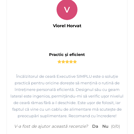
V
Viorel Horvat
Practic și eficient
Încălzitorul de ceară Executive SIMPLU este o soluție
practică pentru oricine dorește să mențină o rutină de
întreținere personală eficientă. Designul său cu geam
lateral este ingenios, permițându-mi să verific ușor nivelul
de ceară rămas fără a-l deschide. Este ușor de folosit, iar
faptul că vine cu un cablu de alimentare mă scutește de
preocupări suplimentare. Recomand cu încredere!
V-a fost de ajutor această recenzie?
Da
Nu
(
0
/
0
)