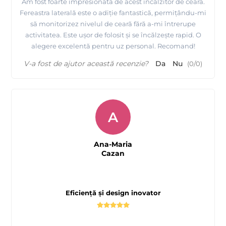
Am fost foarte impresionată de acest încălzitor de ceară.
Fereastra laterală este o adiție fantastică, permițându-mi
să monitorizez nivelul de ceară fără a-mi întrerupe
activitatea. Este ușor de folosit și se încălzește rapid. O
alegere excelentă pentru uz personal. Recomand!
V-a fost de ajutor această recenzie?
Da
Nu
(
0
/
0
)
A
Ana-Maria
Cazan
Eficiență și design inovator