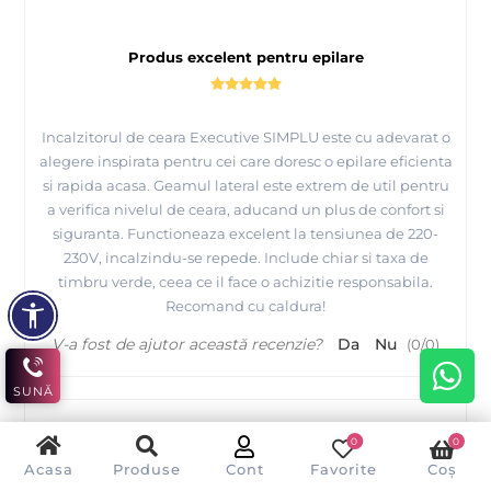
Produs excelent pentru epilare
Incalzitorul de ceara Executive SIMPLU este cu adevarat o
alegere inspirata pentru cei care doresc o epilare eficienta
si rapida acasa. Geamul lateral este extrem de util pentru
a verifica nivelul de ceara, aducand un plus de confort si
siguranta. Functioneaza excelent la tensiunea de 220-
230V, incalzindu-se repede. Include chiar si taxa de
timbru verde, ceea ce il face o achizitie responsabila.
Recomand cu caldura!
V-a fost de ajutor această recenzie?
Da
Nu
(
0
/
0
)
SUNĂ
0
0
I
Acasa
Produse
Cont
Favorite
Coș