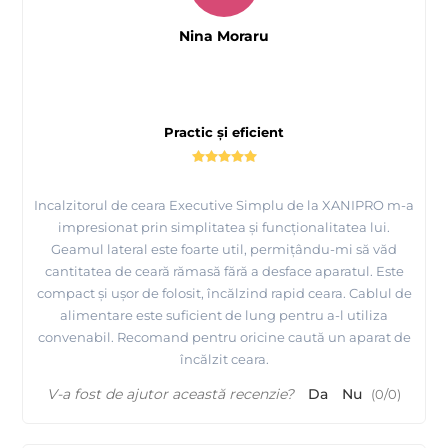
Nina Moraru
Practic și eficient
Incalzitorul de ceara Executive Simplu de la XANIPRO m-a
impresionat prin simplitatea și funcționalitatea lui.
Geamul lateral este foarte util, permițându-mi să văd
cantitatea de ceară rămasă fără a desface aparatul. Este
compact și ușor de folosit, încălzind rapid ceara. Cablul de
alimentare este suficient de lung pentru a-l utiliza
convenabil. Recomand pentru oricine caută un aparat de
încălzit ceara.
V-a fost de ajutor această recenzie?
Da
Nu
(
0
/
0
)