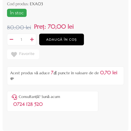
Cod produs:
EXA03
În stoc
Preț:
70,00 lei
80,00 lei
ADAUGĂ ÎN COȘ
Favorite
7
0,70 lei
Acest produs vă aduce
💰 puncte în valoare de de
💸
Consultanță? Sună acum
0724 128 520