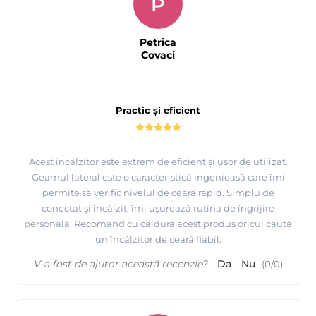
P
Petrica
Covaci
Practic și eficient
Acest încălzitor este extrem de eficient și ușor de utilizat.
Geamul lateral este o caracteristică ingenioasă care îmi
permite să verific nivelul de ceară rapid. Simplu de
conectat și încălzit, îmi ușurează rutina de îngrijire
personală. Recomand cu căldură acest produs oricui caută
un încălzitor de ceară fiabil.
V-a fost de ajutor această recenzie?
Da
Nu
(
0
/
0
)