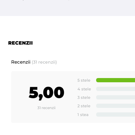
RECENZII
Recenzii
(31 recenzii)
5 stele
5,00
4 stele
3 stele
2 stele
31 recenzii
1 stea