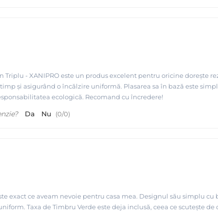
n Triplu - XANIPRO este un produs excelent pentru oricine dorește rez
timp și asigurând o încălzire uniformă. Plasarea sa în bază este simpl
responsabilitatea ecologică. Recomand cu încredere!
enzie?
Da
Nu
(
0
/
0
)
 este exact ce aveam nevoie pentru casa mea. Designul său simplu cu ba
i uniform. Taxa de Timbru Verde este deja inclusă, ceea ce scutește de