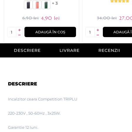
+ 3
4,90 lei
27,00
6,50 lei
34,00 lei
ADAUGĂ ÎN COȘ
ADAUGĂ Î
DESCRIERE
LIVRARE
RECENZII
DESCRIERE
Incalzitor ceara Competition TRIPLU
220-230V , 50-60Hz , 3x25W.
Garantie 12 luni.