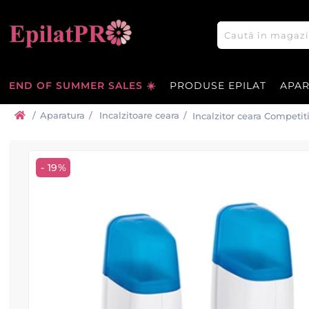
END OF SUMMER SALES ☀️
PRODUSE EPILAT
APA
/
Aparatura
/
Incalzitoare ceara
/
Incalzitor ceara Competi
- 19%