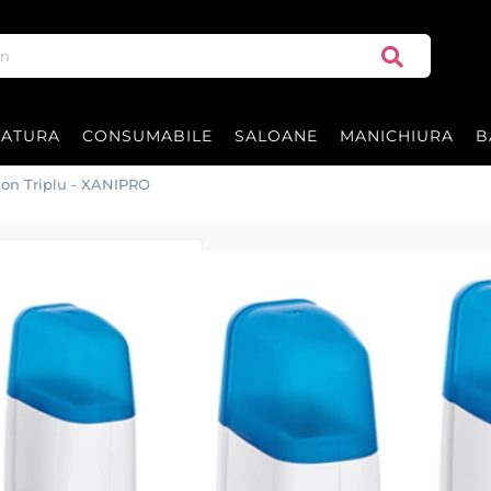
RATURA
CONSUMABILE
SALOANE
MANICHIURA
B
tion Triplu - XANIPRO
Incalzitor cear
Incalzitor ceara Competition T
220-230V , 50/60Hz , 3x25W .
Garantie 12 luni.
|
31 recenzii
Adăugați re