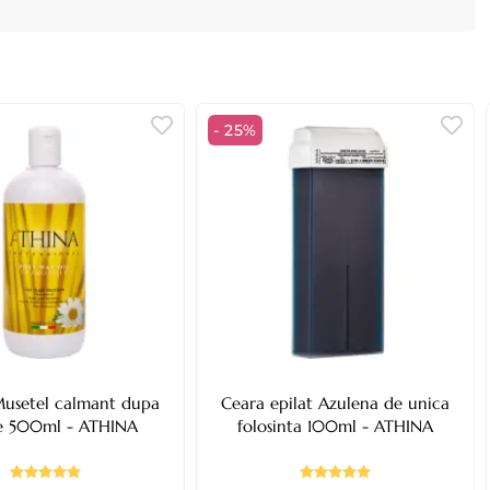
- 25%
Musetel calmant dupa
Ceara epilat Azulena de unica
re 500ml - ATHINA
folosinta 100ml - ATHINA