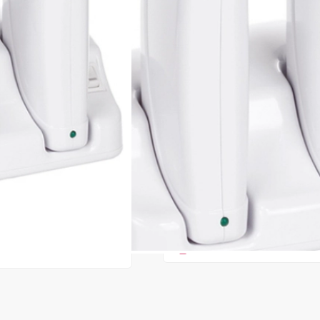
Cod produs:
EXA09
În stoc
Preț:
259,00 l
319,00 lei
ADAUGĂ ÎN
Favorite
25
Acest produs vă aduce
💰 punct
072
Consultanță? Sună acum