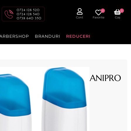
0724 128 520
0
0
0724 128 540
Cont
Favorite
Coș
0738 640 350
ARBERSHOP
BRANDURI
REDUCERI
a Competition Triplu - XANIPRO
RIPLU.
cenzia dvs.