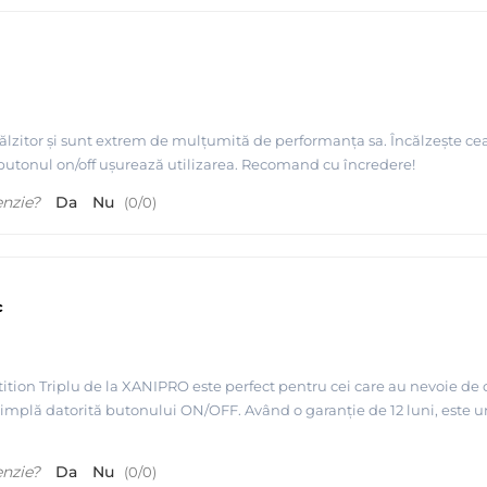
lzitor și sunt extrem de mulțumită de performanța sa. Încălzește ceara 
 butonul on/off ușurează utilizarea. Recomand cu încredere!
enzie?
Da
Nu
(
0
/
0
)
c
tion Triplu de la XANIPRO este perfect pentru cei care au nevoie de o s
 simplă datorită butonului ON/OFF. Având o garanție de 12 luni, este un 
enzie?
Da
Nu
(
0
/
0
)