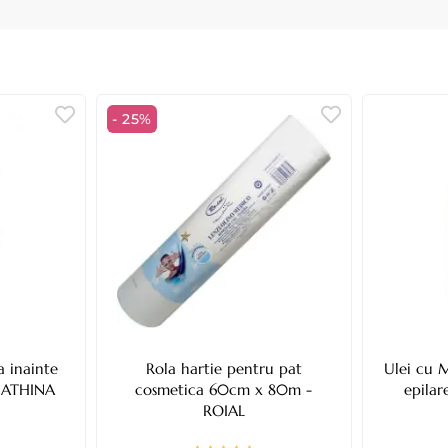
- 25%
a inainte
Rola hartie pentru pat
Ulei cu 
- ATHINA
cosmetica 60cm x 80m -
epila
ROIAL