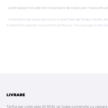
- acest aparat include trei incalzitoare de ceara care + baza din 
- incalzitorul de ceara are inclus in pret
Taxa de Timbru Verde.
Ace
evidentiata separat ca si pozitie pe factura. Taxa ajunge la stat 
LIVRARE
Tariful per colet este 25 RON, iar toate comenzile cu valoar