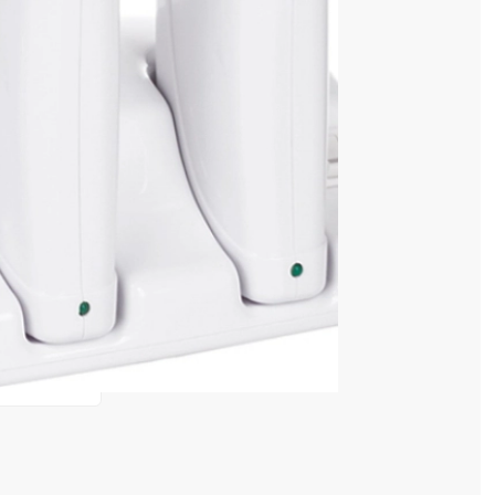
ei
 COȘ
2,50 lei
e în valoare de de
💸
4 128 520