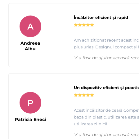
Încălzitor eficient și rapid
A
Am achiziționat recent acest încă
Andreea
plus uriaș! Designul compact și
Albu
V-a fost de ajutor această rec
Un dispozitiv eficient și practi
P
Acest încălzitor de ceară Competi
baza din plastic, utilizarea este
Patricia Eneci
utilizarea zilnică.
V-a fost de ajutor această rec