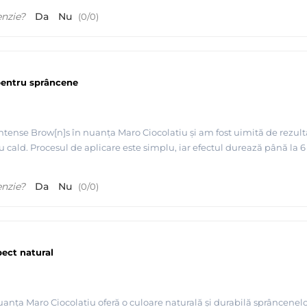
enzie?
Da
Nu
(
0
/
0
)
pentru sprâncene
ntense Brow[n]s în nuanța Maro Ciocolatiu și am fost uimită de rezult
meu cald. Procesul de aplicare este simplu, iar efectul durează până 
enzie?
Da
Nu
(
0
/
0
)
ect natural
uanța Maro Ciocolatiu oferă o culoare naturală și durabilă sprâncenelo