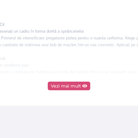
Cil.
esenați un cadru în forma dorită a sprâncenelor.
 Primerul de intensificare pregateste pielea pentru o nuanta uniforma.
Alege p
 o cantitate de mărimea unui bob de mazăre într-un vas cosmetic. Aplicați pe
cat.
e următorul pas!
arceți o cantitate de mărimea unui bob de mazăre într-un vas cosmetic curat
Vezi mai mult
e următorul pas.
a unui bob de mazăre într-un vas cosmetic curat și aplicați Gelul Activator pe
 precis. Timp de aplicare: 1 minut
ărtați petele nedorite sau corectați forma sprâncenelor dacă este necesar
Numai pentru uz profesional.
Durează până la 6 săptămâni.
Testat dermatolog