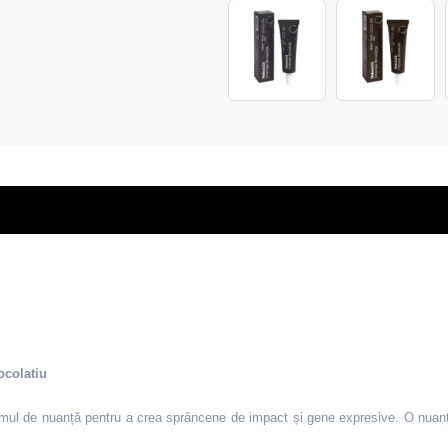
ocolatiu
emul de nuanță pentru a crea sprâncene de impact și gene expresive.
O nuanț