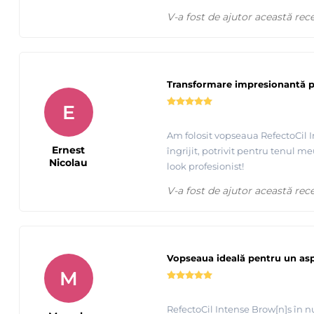
V-a fost de ajutor această rec
Transformare impresionantă 
E
Am folosit vopseaua RefectoCil I
Ernest
îngrijit, potrivit pentru tenul 
Nicolau
look profesionist!
V-a fost de ajutor această rec
Vopseaua ideală pentru un asp
M
Vopsirea Genelor cu RefectoCil - Intense - Brow[n]s !
RefectoCil Intense Brow[n]s în n