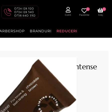
0724 128 520
0
0
0724 128 540
Cont
Favorite
Coș
0738 640 350
ARBERSHOP
BRANDURI
REDUCERI
Sprancene RefectoCil Intense
 Maro Ciocolatiu
ne
5ml, culoarea
Maro Ciocolatiu