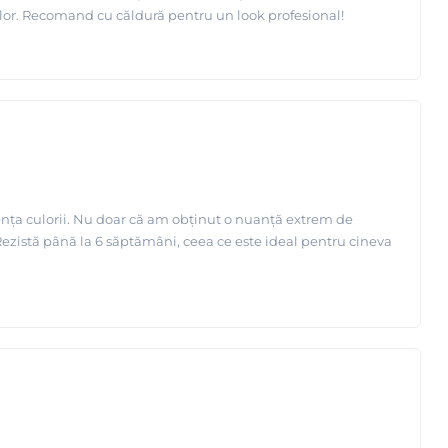
ilor. Recomand cu căldură pentru un look profesional!
te.
p de aplicare: 2 minute!
ți-o pe gene folosind o perie curată.
Lucrați foarte precis pentru a evita
oCil Intense Brow[n]s Tint Remover
(solutie de curatat vopseaua intense
tența culorii. Nu doar că am obținut o nuanță extrem de
. Rezistă până la 6 săptămâni, ceea ce este ideal pentru cineva
ic si oftalmologic.
Nu este testat pe animale.