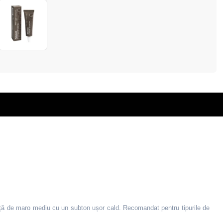
ă de maro mediu cu un subton ușor cald.
Recomandat pentru tipurile de