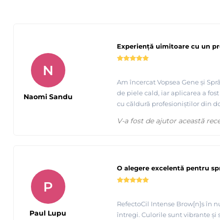
Experiență uimitoare cu un p
N
Am încercat Vopsea Gene și Sprâ
de piele cald, iar aplicarea a fo
Naomi Sandu
cu căldură profesioniștilor din 
V-a fost de ajutor această rec
O alegere excelentă pentru sp
P
RefectoCil Intense Brow[n]s în n
Paul Lupu
întregi. Culorile sunt vibrante ș