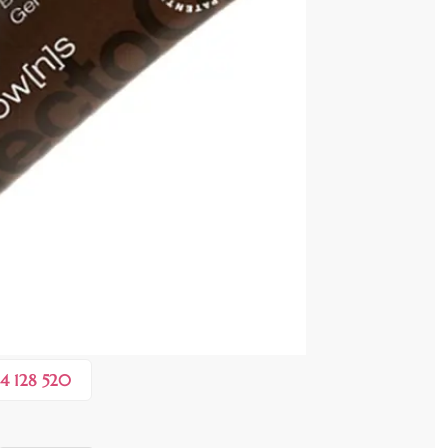
cenzia dvs.
 COȘ
0,30 lei
în valoare de de
💸
4 128 520