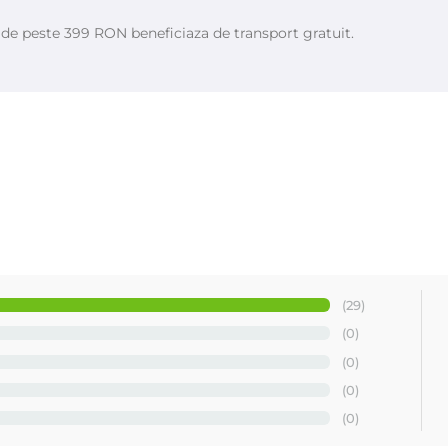
SIFICATOR, GELUL DE BAZĂ ȘI GELUL ACTIVATOR.
GEL
URILE
SE AP
e de peste 399 RON beneficiaza de transport gratuit.
(29)
(0)
(0)
(0)
(0)