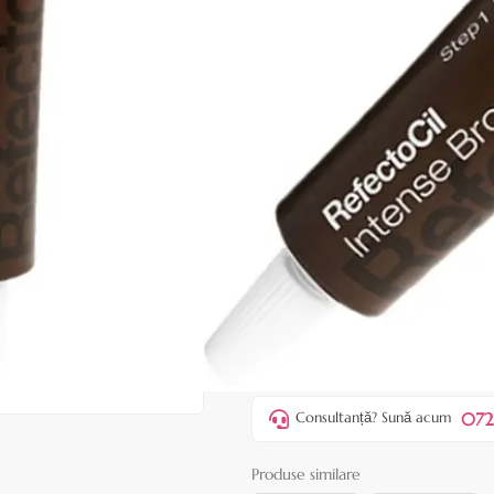
|
29 recenzii
Adăugați re
Cod produs:
EAV55
În stoc
Preț:
33,00 lei
39,00 lei
ADAUGĂ ÎN
Favorite
3
Acest produs vă aduce
💰 puncte 
072
Consultanță? Sună acum
Produse similare