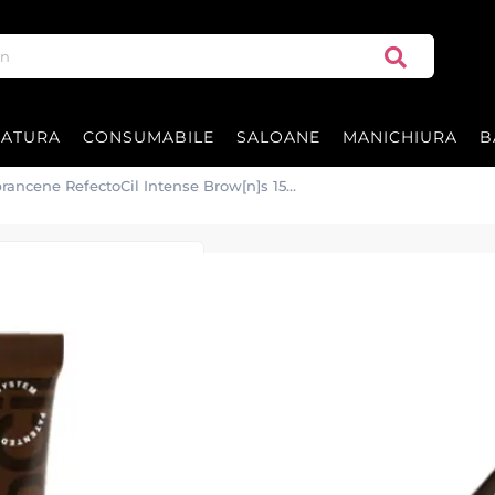
RATURA
CONSUMABILE
SALOANE
MANICHIURA
B
rancene RefectoCil Intense Brow[n]s 15ml
Vopsea Gene si 
Brow[n]s 15ml -
Vopsea pentru gene si sprance
REFECTOCIL Intense Brow[n]s 1