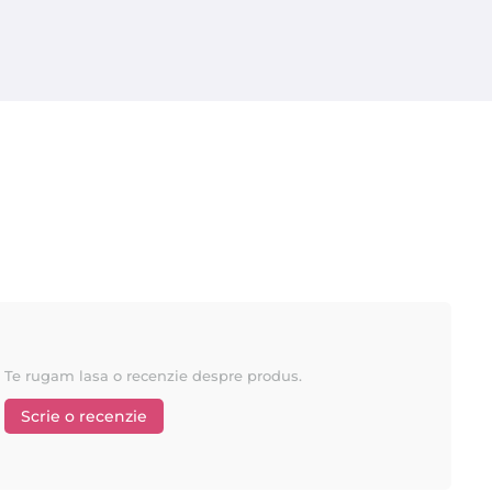
LICĂ SEPARAT ÎN O SECVENȚĂ SPECIFĂ.
CITIȚI INSTRUCȚIUNI
LE
Te rugam lasa o recenzie despre produs.
Scrie o recenzie