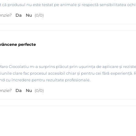
 că produsul nu este testat pe animale și respectă sensibilitatea och
țare folosind Demachiantul micelar pentru ochi RefectoCil.
enzie?
Da
Nu
(
0
/
0
)
opsit gene
RefectoCil pentru a proteja pielea împotriva petelor de nuanț
e
nedori
e pleoapa superioară pentru a evita petele de nuanță.
ate de mărimea unui bob de mazăre într-un vas cosmetic RefectoCil curat.
Tim
scat.
râncene perfecte
torul pas!
ctivator de mărimea unui bob de mazăre într-un vas cosmetic curat și aplica
epărtați orice pete nedorite folosind un tampon de bumbac uscat cu Refect
ro Ciocolatiu m-a surprins plăcut prin ușurința de aplicare și rezis
țiunile clare fac procesul accesibil chiar și pentru cei fără experiență
and cu încredere pentru rezultate profesionale.
Numai pentru uz profesional.
Durează până la 6 săptămâni.
Testat dermatolog
enzie?
Da
Nu
(
0
/
0
)