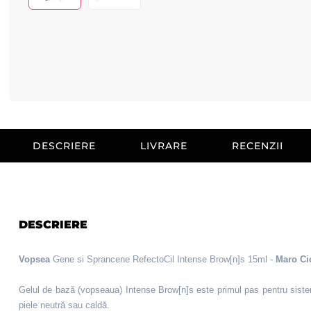
DESCRIERE
LIVRARE
RECENZII
DESCRIERE
Vopsea
Gene si Sprancene RefectoCil Intense Brow[n]s 15ml -
Maro Ci
Gelul de bază
(vopseaua)
Intense Brow[n]s este primul pas pentru sist
piele neutră sau caldă.