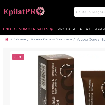
END OF SUMMER SALES ☀️
PRODUSE EPILAT
APA
/
Saloane
/
Vopsea Gene si Sprancene
/
Vopsea Gene si Sp
- Maro Ciocolatiu
- 15%