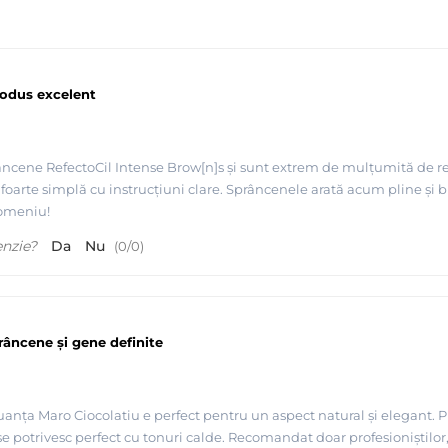
rodus excelent
ncene RefectoCil Intense Brow[n]s și sunt extrem de mulțumită de re
st foarte simplă cu instrucțiuni clare. Sprâncenele arată acum pline ș
domeniu!
enzie?
Da
Nu
(
0
/
0
)
râncene și gene definite
uanța Maro Ciocolatiu e perfect pentru un aspect natural și elegant. 
i se potrivesc perfect cu tonuri calde. Recomandat doar profesioniștilor