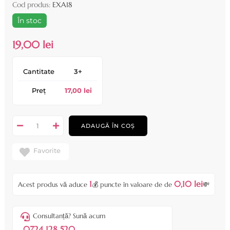
Cod produs:
EXA18
În stoc
19,00 lei
Cantitate
3+
Preț
17,00 lei
ADAUGĂ ÎN COȘ
Favorite
1
0,10 lei
Acest produs vă aduce
💰 puncte în valoare de de
💸
Consultanță? Sună acum
0724 128 520