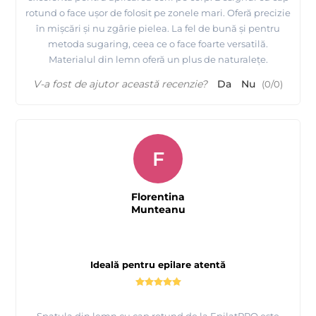
rotund o face ușor de folosit pe zonele mari. Oferă precizie
în mișcări și nu zgârie pielea. La fel de bună și pentru
metoda sugaring, ceea ce o face foarte versatilă.
Materialul din lemn oferă un plus de naturalețe.
V-a fost de ajutor această recenzie?
Da
Nu
(
0
/
0
)
F
Florentina
Munteanu
Ideală pentru epilare atentă
Spatula din lemn cu cap rotund de la EpilatPRO este