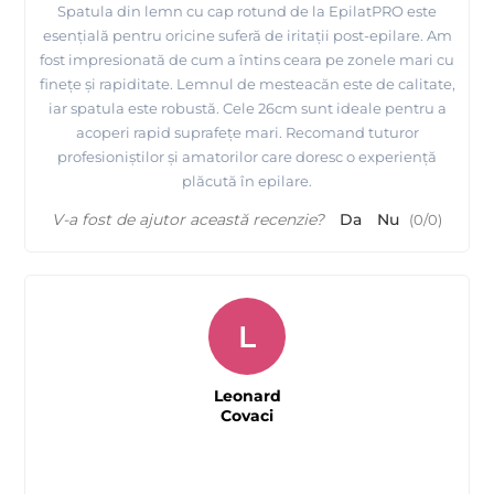
Spatula din lemn cu cap rotund de la EpilatPRO este
esențială pentru oricine suferă de iritații post-epilare. Am
fost impresionată de cum a întins ceara pe zonele mari cu
finețe și rapiditate. Lemnul de mesteacăn este de calitate,
iar spatula este robustă. Cele 26cm sunt ideale pentru a
acoperi rapid suprafețe mari. Recomand tuturor
profesioniștilor și amatorilor care doresc o experiență
plăcută în epilare.
V-a fost de ajutor această recenzie?
Da
Nu
(
0
/
0
)
L
Leonard
Covaci