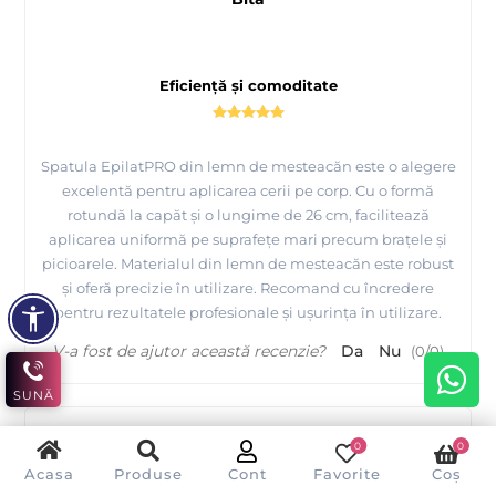
Eficiență și comoditate
Spatula EpilatPRO din lemn de mesteacăn este o alegere
excelentă pentru aplicarea cerii pe corp. Cu o formă
rotundă la capăt și o lungime de 26 cm, facilitează
aplicarea uniformă pe suprafețe mari precum brațele și
picioarele. Materialul din lemn de mesteacăn este robust
și oferă precizie în utilizare. Recomand cu încredere
pentru rezultatele profesionale și ușurința în utilizare.
V-a fost de ajutor această recenzie?
Da
Nu
(
0
/
0
)
SUNĂ
0
0
C
Acasa
Produse
Cont
Favorite
Coș