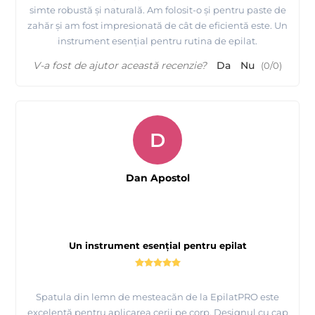
simte robustă și naturală. Am folosit-o și pentru paste de
zahăr și am fost impresionată de cât de eficientă este. Un
instrument esențial pentru rutina de epilat.
V-a fost de ajutor această recenzie?
Da
Nu
(
0
/
0
)
D
Dan Apostol
Un instrument esențial pentru epilat
Spatula din lemn de mesteacăn de la EpilatPRO este
excelentă pentru aplicarea cerii pe corp. Designul cu cap