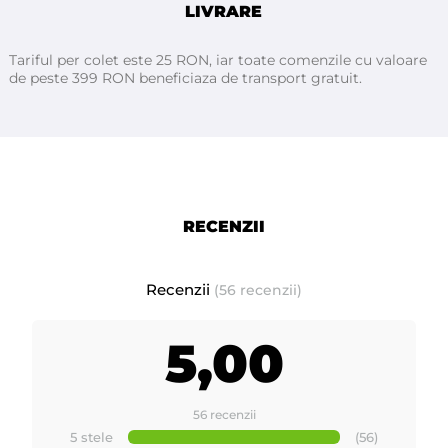
LIVRARE
Tariful per colet este 25 RON, iar toate comenzile cu valoare
de peste 399 RON beneficiaza de transport gratuit.
RECENZII
Recenzii
(56 recenzii)
5,00
56 recenzii
5 stele
(56)