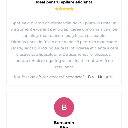
Ideal pentru epilare eficientă
Spatula din lemn de mesteacăn de la EpilatPRO este un
instrument excelent pentru aplicarea uniformă a cerii pe
suprafețe mari precum brațele sau picioarele.
Dimensiunea de 26 cm este perfectă pentru o manevrare
ușoară, iar capul rotund ajută la întinderea eficientă a cerii
elastice sau liposolubile. De asemenea, o folosesc și
pentru tehnica sugaring și sunt foarte mulțumită de
rezultate!
V-a fost de ajutor această recenzie?
Da
Nu
(
0
/
0
)
B
Beniamin
Bita