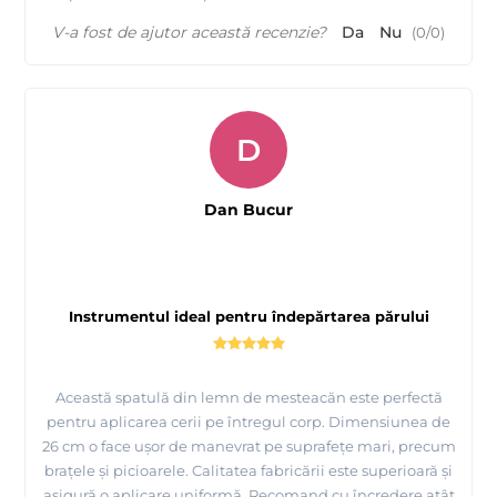
V-a fost de ajutor această recenzie?
Da
Nu
(
0
/
0
)
D
Dan Bucur
Instrumentul ideal pentru îndepărtarea părului
Această spatulă din lemn de mesteacăn este perfectă
pentru aplicarea cerii pe întregul corp. Dimensiunea de
26 cm o face ușor de manevrat pe suprafețe mari, precum
brațele și picioarele. Calitatea fabricării este superioară și
asigură o aplicare uniformă. Recomand cu încredere atât