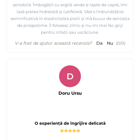
sensibilă. Îmbogățit cu argilă verde și lapte de capră, îmi
lasă pielea hidratată și catifelată. Văd o îmbunătățire
semnificativă în elasticitatea pielii și mă bucur de senzația
de prospețime. Îl folosesc zilnic și nu-mi mai fac griji
pentru iritații sau uscăciune.
V-a fost de ajutor această recenzie?
Da
Nu
(
0
/
0
)
D
Doru Ursu
O experiență de îngrijire delicată