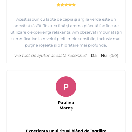
Acest săpun cu lapte de capră și argilă verde este un
adevărat răsfăț! Textura fină și aroma plăcută fac fiecare
utilizare o experiență relaxantă. Am observat îmbunătățiri
semnificative la nivelul pielii mele sensibile, inclusiv mai
puține roșeață și o hidratare mai profundă.
V-a fost de ajutor această recenzie?
Da
Nu
(
0
/
0
)
P
Paulina
Mareş
Experiența unui ritual blând de îngrijire