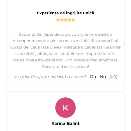
Experiență de îngrijire unică
Sapunul din lapte de capra cu argila verde este o
descoperire pentru pielea mea sensibilă. Textura sa fină
curăță delicat și lasă pielea hidratată și catifelată. Se simte
ca un răsfăț zilnic, iar rezultatele sunt impresionante –
pielea mea este vizibil mai luminoasă și mai sănătoasă.
Recomand cu încredere!
V-a fost de ajutor această recenzie?
Da
Nu
(
0
/
0
)
K
Karina Balint