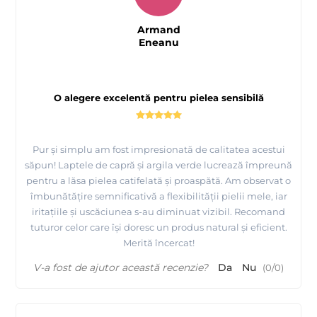
Armand
Eneanu
O alegere excelentă pentru pielea sensibilă
Pur și simplu am fost impresionată de calitatea acestui
săpun! Laptele de capră și argila verde lucrează împreună
pentru a lăsa pielea catifelată și proaspătă. Am observat o
îmbunătățire semnificativă a flexibilității pielii mele, iar
iritațiile și uscăciunea s-au diminuat vizibil. Recomand
tuturor celor care își doresc un produs natural și eficient.
Merită încercat!
V-a fost de ajutor această recenzie?
Da
Nu
(
0
/
0
)