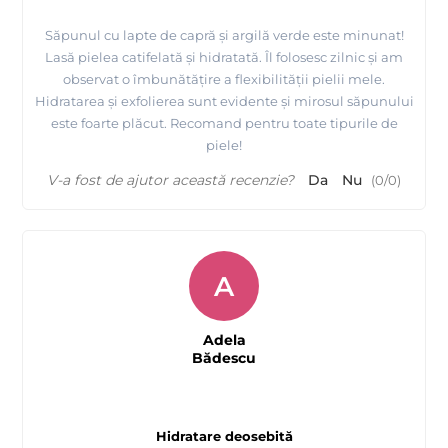
Săpunul cu lapte de capră și argilă verde este minunat!
Lasă pielea catifelată și hidratată. Îl folosesc zilnic și am
observat o îmbunătățire a flexibilității pielii mele.
Hidratarea și exfolierea sunt evidente și mirosul săpunului
este foarte plăcut. Recomand pentru toate tipurile de
piele!
V-a fost de ajutor această recenzie?
Da
Nu
(
0
/
0
)
A
Adela
Bădescu
Hidratare deosebită