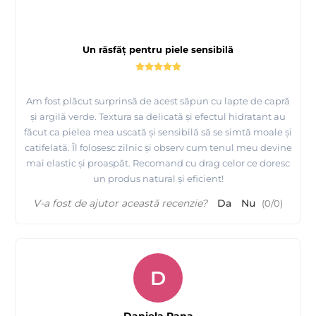
Un răsfăț pentru piele sensibilă
Am fost plăcut surprinsă de acest săpun cu lapte de capră
și argilă verde. Textura sa delicată și efectul hidratant au
făcut ca pielea mea uscată și sensibilă să se simtă moale și
catifelată. Îl folosesc zilnic și observ cum tenul meu devine
mai elastic și proaspăt. Recomand cu drag celor ce doresc
un produs natural și eficient!
V-a fost de ajutor această recenzie?
Da
Nu
(
0
/
0
)
D
Daniela Pana