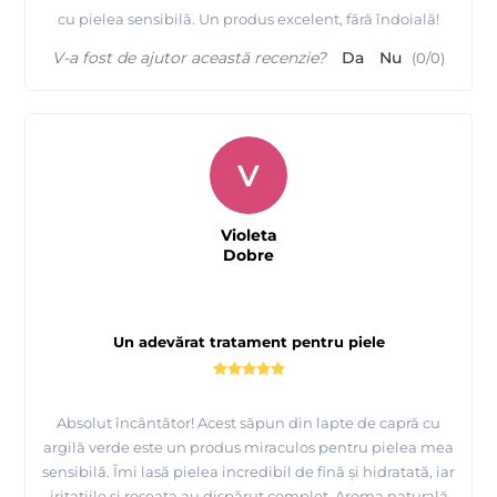
cu pielea sensibilă. Un produs excelent, fără îndoială!
V-a fost de ajutor această recenzie?
Da
Nu
(
0
/
0
)
V
Violeta
Dobre
Un adevărat tratament pentru piele
Absolut încântător! Acest săpun din lapte de capră cu
argilă verde este un produs miraculos pentru pielea mea
sensibilă. Îmi lasă pielea incredibil de fină și hidratată, iar
iritațiile și roșeața au dispărut complet. Aroma naturală