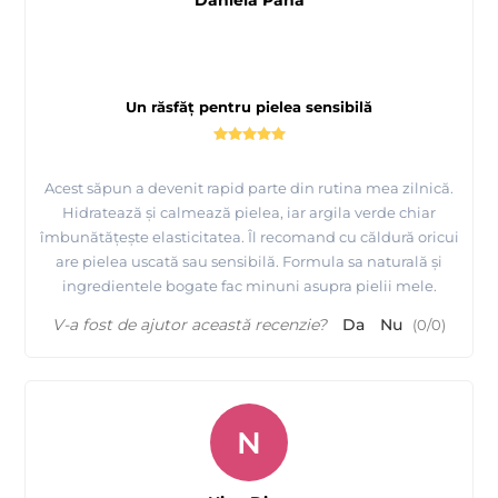
Un răsfăț pentru pielea sensibilă
Acest săpun a devenit rapid parte din rutina mea zilnică.
Hidratează și calmează pielea, iar argila verde chiar
îmbunătățește elasticitatea. Îl recomand cu căldură oricui
are pielea uscată sau sensibilă. Formula sa naturală și
ingredientele bogate fac minuni asupra pielii mele.
V-a fost de ajutor această recenzie?
Da
Nu
(
0
/
0
)
N