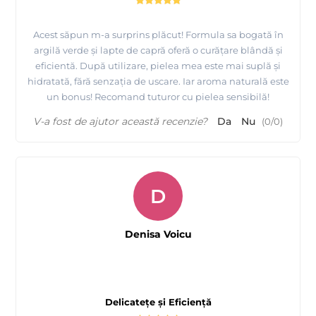
Acest săpun m-a surprins plăcut! Formula sa bogată în
argilă verde și lapte de capră oferă o curățare blândă și
eficientă. După utilizare, pielea mea este mai suplă și
hidratată, fără senzația de uscare. Iar aroma naturală este
un bonus! Recomand tuturor cu pielea sensibilă!
V-a fost de ajutor această recenzie?
Da
Nu
(
0
/
0
)
D
Denisa Voicu
Delicatețe și Eficiență