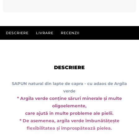
DESCRIERE
LIVRARE
RECENZII
DESCRIERE
SAPUN natural din lapte de capra - cu adaos de Argila
verde
*
Argila verde conţine săruri minerale şi multe
oligoelemente,
care ajută in multe probleme ale pielii.
* De asemenea, argila verde îmbunătăţeşte
flexibilitatea şi împrospătează pielea.