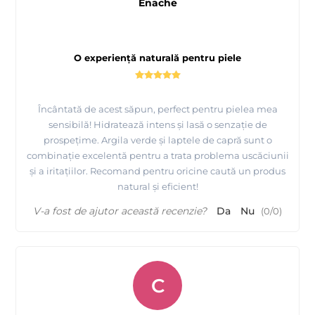
Enache
O experiență naturală pentru piele
Încântată de acest săpun, perfect pentru pielea mea
sensibilă! Hidratează intens și lasă o senzație de
prospețime. Argila verde și laptele de capră sunt o
combinație excelentă pentru a trata problema uscăciunii
și a iritațiilor. Recomand pentru oricine caută un produs
natural și eficient!
V-a fost de ajutor această recenzie?
Da
Nu
(
0
/
0
)
C