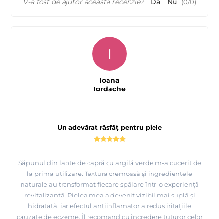
V-a fost de ajutor această recenzie?
Da
Nu
(
0
/
0
)
I
Ioana
Iordache
Un adevărat răsfăț pentru piele
Săpunul din lapte de capră cu argilă verde m-a cucerit de
la prima utilizare. Textura cremoasă și ingredientele
naturale au transformat fiecare spălare într-o experiență
revitalizantă. Pielea mea a devenit vizibil mai suplă și
hidratată, iar efectul antiinflamator a redus iritațiile
cauzate de eczeme. Îl recomand cu încredere tuturor celor