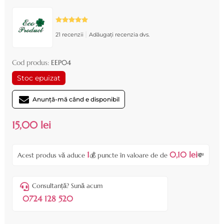
|
21 recenzii
Adăugați recenzia dvs.
Cod produs:
EEP04
Stoc epuizat
Anunță-mă când e disponibil
15,00 lei
1
0,10 lei
Acest produs vă aduce
💰 puncte în valoare de de
💸
Consultanță? Sună acum
0724 128 520