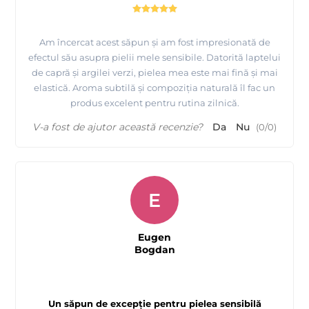
Am încercat acest săpun și am fost impresionată de
efectul său asupra pielii mele sensibile. Datorită laptelui
de capră și argilei verzi, pielea mea este mai fină și mai
elastică. Aroma subtilă și compoziția naturală îl fac un
produs excelent pentru rutina zilnică.
V-a fost de ajutor această recenzie?
Da
Nu
(
0
/
0
)
E
Eugen
Bogdan
Un săpun de excepție pentru pielea sensibilă