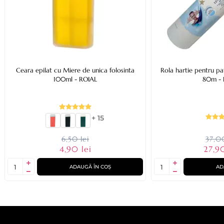
Ceara epilat cu Miere de unica folosinta
Rola hartie pentru p
100ml - ROIAL
80m - 
+ 15
6,50 lei
37,00
4,90 lei
27,90
ADAUGĂ ÎN COȘ
AD