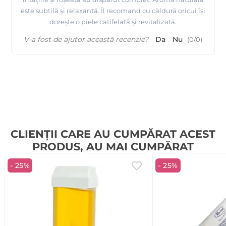
este subtilă și relaxantă. Îl recomand cu căldură oricui își
dorește o piele catifelată și revitalizată.
V-a fost de ajutor această recenzie?
Da
Nu
(
0
/
0
)
CLIENȚII CARE AU CUMPĂRAT ACEST
PRODUS, AU MAI CUMPĂRAT
- 25%
- 25%