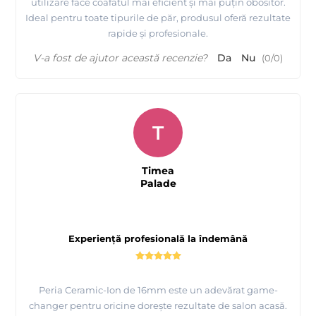
utilizare face coafatul mai eficient și mai puțin obositor.
Ideal pentru toate tipurile de păr, produsul oferă rezultate
rapide și profesionale.
V-a fost de ajutor această recenzie?
Da
Nu
(
0
/
0
)
T
Timea
Palade
Experiență profesională la îndemână
Peria Ceramic-Ion de 16mm este un adevărat game-
changer pentru oricine dorește rezultate de salon acasă.