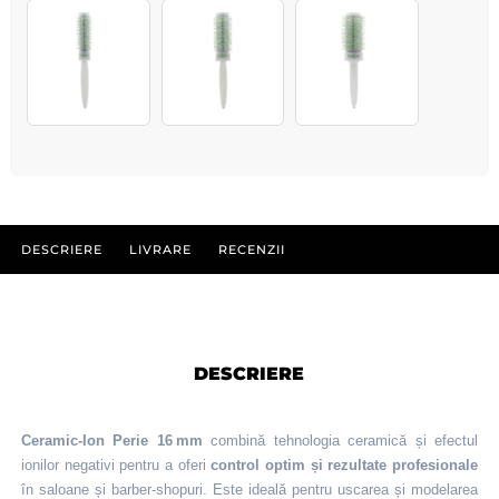
DESCRIERE
LIVRARE
RECENZII
DESCRIERE
Ceramic-Ion Perie 16 mm
combină tehnologia ceramică și efectul
ionilor negativi pentru a oferi
control optim și rezultate profesionale
în saloane și barber‑shopuri. Este ideală pentru uscarea și modelarea