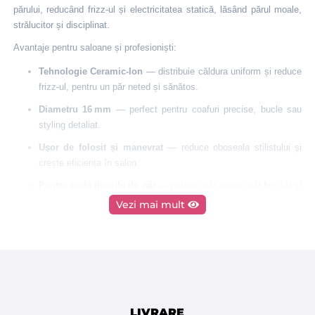
părului, reducând frizz-ul și electricitatea statică, lăsând părul moale,
strălucitor și disciplinat.
Avantaje pentru saloane și profesioniști:
Tehnologie Ceramic-Ion
— distribuie căldura uniform și reduce
frizz-ul, pentru un păr neted și sănătos.
Diametru 16 mm
— perfect pentru coafuri precise, bucle sau
styling detaliat.
Ușor de folosit și manevrat
— reduce oboseala stilistului și
crește eficiența în salon.
Pentru toate tipurile de păr
— potrivit atât pentru păr fin, cât și
gros sau dificil de aranjat.
Vezi mai mult
Rezultate rapide și profesionale
— părul devine moale,
strălucitor și ușor de coafat.
Durabilitate și calitate profesională
— ideală pentru uz
frecvent în saloane și barber‑shopuri.
Îmbunătățește experiența clientului
— părul arată impecabil și
LIVRARE
se simte sănătos la atingere.