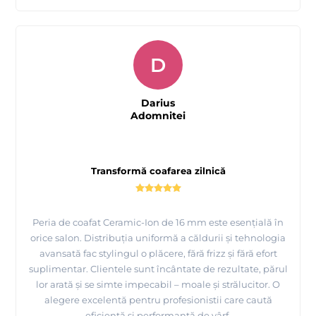
D
Darius
Adomnitei
Transformă coafarea zilnică
Peria de coafat Ceramic-Ion de 16 mm este esențială în
orice salon. Distribuția uniformă a căldurii și tehnologia
avansată fac stylingul o plăcere, fără frizz și fără efort
suplimentar. Clientele sunt încântate de rezultate, părul
lor arată și se simte impecabil – moale și strălucitor. O
alegere excelentă pentru profesionistii care caută
eficiență și performanță de vârf.