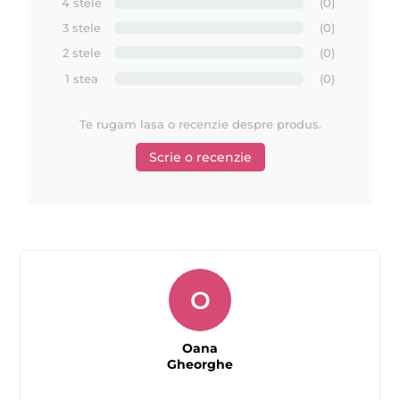
4 stele
(0)
3 stele
(0)
2 stele
(0)
1 stea
(0)
Te rugam lasa o recenzie despre produs.
Scrie o recenzie
O
Oana
Gheorghe