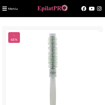
Meniu
-
45%