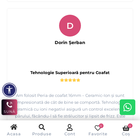
D
Dorin Şerban
Tehnologie Superioară pentru Coafat
Am folosit Peria de coafat 16mm – Ceramic-Ion și sunt
impresionată de cât de bine se comportă. Tehnologia
ceramică cu ioni negativi asigură un control excelent al
SUNĂ
părului, făcându-l să fie strălucitor și lipsit de frizz. Este
ușor de manevrat și foarte eficientă pentru bucle mici și
0
0
coafuri detaliate. Recomand cu încredere pentru utilizare
Acasa
Produse
Cont
Favorite
Coș
frecventă în saloane!