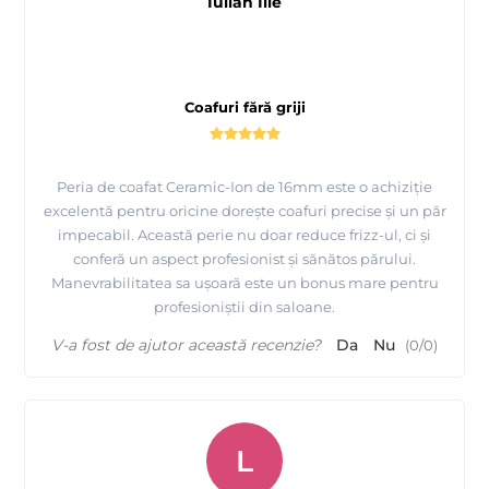
Iulian Ilie
Coafuri fără griji
Peria de coafat Ceramic-Ion de 16mm este o achiziție
excelentă pentru oricine dorește coafuri precise și un păr
impecabil. Această perie nu doar reduce frizz-ul, ci și
conferă un aspect profesionist și sănătos părului.
Manevrabilitatea sa ușoară este un bonus mare pentru
profesioniștii din saloane.
V-a fost de ajutor această recenzie?
Da
Nu
(
0
/
0
)
L