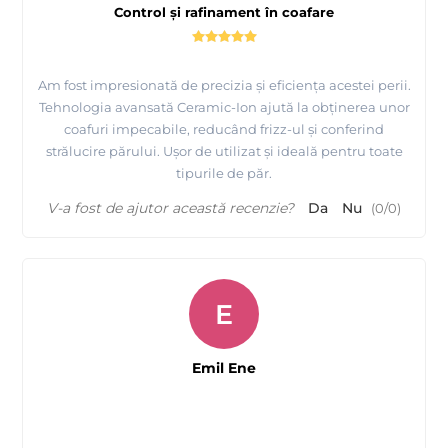
Control și rafinament în coafare
Am fost impresionată de precizia și eficiența acestei perii.
Tehnologia avansată Ceramic-Ion ajută la obținerea unor
coafuri impecabile, reducând frizz-ul și conferind
strălucire părului. Ușor de utilizat și ideală pentru toate
tipurile de păr.
V-a fost de ajutor această recenzie?
Da
Nu
(
0
/
0
)
E
Emil Ene