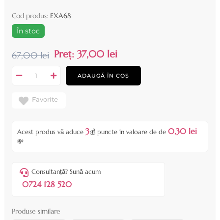
Cod produs:
EXA68
În stoc
Preț:
37,00 lei
67,00 lei
ADAUGĂ ÎN COȘ
Favorite
3
0,30 lei
Acest produs vă aduce
💰 puncte în valoare de de
💸
Consultanță? Sună acum
0724 128 520
Produse similare