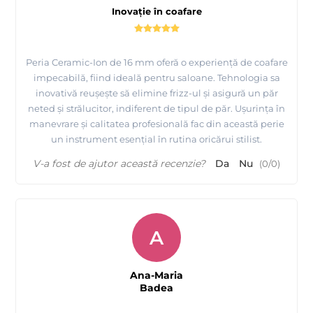
Inovație în coafare
Peria Ceramic-Ion de 16 mm oferă o experiență de coafare
impecabilă, fiind ideală pentru saloane. Tehnologia sa
inovativă reușește să elimine frizz-ul și asigură un păr
neted și strălucitor, indiferent de tipul de păr. Ușurința în
manevrare și calitatea profesională fac din această perie
un instrument esențial în rutina oricărui stilist.
V-a fost de ajutor această recenzie?
Da
Nu
(
0
/
0
)
A
Ana-Maria
Badea