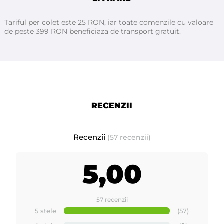
Tariful per colet este 25 RON, iar toate comenzile cu valoare
de peste 399 RON beneficiaza de transport gratuit.
RECENZII
Recenzii
(57 recenzii)
5,00
57 recenzii
5 stele
(57)