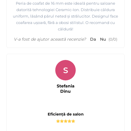
Peria de coafat de 16 mm este ideală pentru saloane
datorită tehnologiei Ceramic-Ion. Distribuie căldura
uniform, lăsând părul neted și strălucitor. Designul face
coafarea ușoară, fără a obosi stilistul. O recomand cu
căldură!
V-a fost de ajutor această recenzie?
Da
Nu
(
0
/
0
)
S
Stefania
Dinu
Eficiență de salon