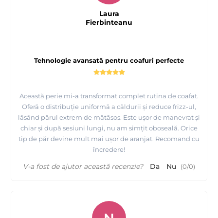
Laura
Fierbinteanu
Tehnologie avansată pentru coafuri perfecte
Această perie mi-a transformat complet rutina de coafat.
Oferă o distribuție uniformă a căldurii și reduce frizz-ul,
lăsând părul extrem de mătăsos. Este ușor de manevrat și
chiar și după sesiuni lungi, nu am simțit oboseală. Orice
tip de păr devine mult mai ușor de aranjat. Recomand cu
încredere!
V-a fost de ajutor această recenzie?
Da
Nu
(
0
/
0
)
N