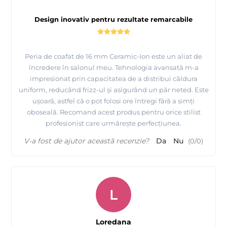
Design inovativ pentru rezultate remarcabile
Peria de coafat de 16 mm Ceramic-Ion este un aliat de
încredere în salonul meu. Tehnologia avansată m-a
impresionat prin capacitatea de a distribui căldura
uniform, reducând frizz-ul și asigurând un păr neted. Este
ușoară, astfel că o pot folosi ore întregi fără a simți
oboseală. Recomand acest produs pentru orice stilist
profesionist care urmărește perfecțiunea.
V-a fost de ajutor această recenzie?
Da
Nu
(
0
/
0
)
L
Loredana