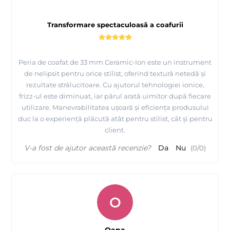
Transformare spectaculoasă a coafurii
Peria de coafat de 33 mm Ceramic-Ion este un instrument
de nelipsit pentru orice stilist, oferind textură netedă și
rezultate strălucitoare. Cu ajutorul tehnologiei ionice,
frizz-ul este diminuat, iar părul arată uimitor după fiecare
utilizare. Manevrabilitatea ușoară și eficiența produsului
duc la o experiență plăcută atât pentru stilist, cât și pentru
client.
V-a fost de ajutor această recenzie?
Da
Nu
(
0
/
0
)
O
Oana