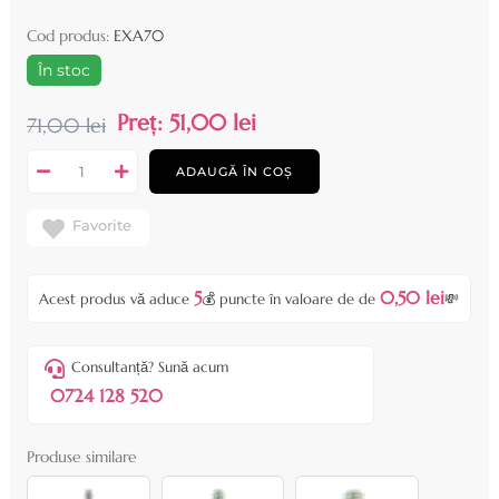
Cod produs:
EXA70
În stoc
Preț:
51,00 lei
71,00 lei
ADAUGĂ ÎN COȘ
Favorite
5
0,50 lei
Acest produs vă aduce
💰 puncte în valoare de de
💸
Consultanță? Sună acum
0724 128 520
Produse similare