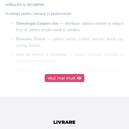
strălucitor și disciplinat.
Avantaje pentru saloane și profesioniști:
Tehnologie Ceramic-Ion
— distribuie căldura uniform și reduce
frizz-ul, pentru un păr neted și sănătos.
Diametru 33 mm
— perfect pentru coafuri precise, bucle sau
styling detaliat.
Ușor de folosit și manevrat
— reduce oboseala stilistului și
crește eficiența în salon.
Pentru toate tipurile de păr
— potrivit atât pentru păr fin, cât și
gros sau dificil de aranjat.
Vezi mai mult
Rezultate rapide și profesionale
— părul devine moale,
strălucitor și ușor de coafat.
Durabilitate și calitate profesională
— ideală pentru uz
frecvent în saloane și barber‑shopuri.
Îmbunătățește experiența clientului
— părul arată impecabil și
LIVRARE
se simte sănătos la atingere.