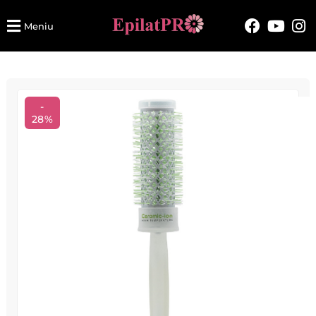
Meniu
-
28%