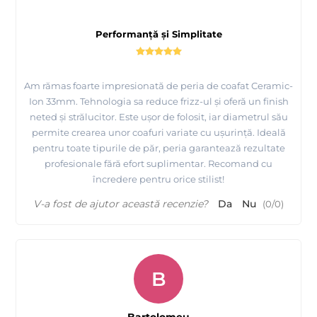
Performanță și Simplitate
Am rămas foarte impresionată de peria de coafat Ceramic-
Ion 33mm. Tehnologia sa reduce frizz-ul și oferă un finish
neted și strălucitor. Este ușor de folosit, iar diametrul său
permite crearea unor coafuri variate cu ușurință. Ideală
pentru toate tipurile de păr, peria garantează rezultate
profesionale fără efort suplimentar. Recomand cu
încredere pentru orice stilist!
V-a fost de ajutor această recenzie?
Da
Nu
(
0
/
0
)
B
Bartolomeu