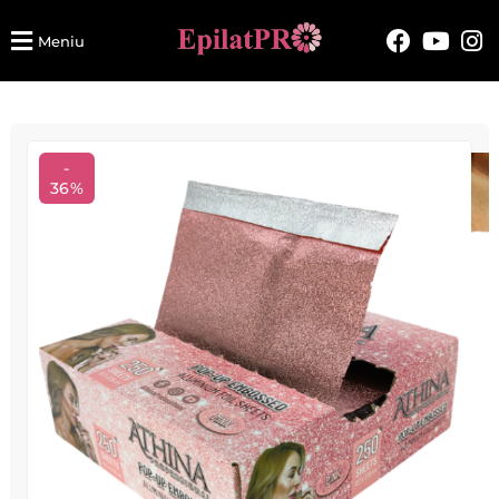
Meniu
-
36%