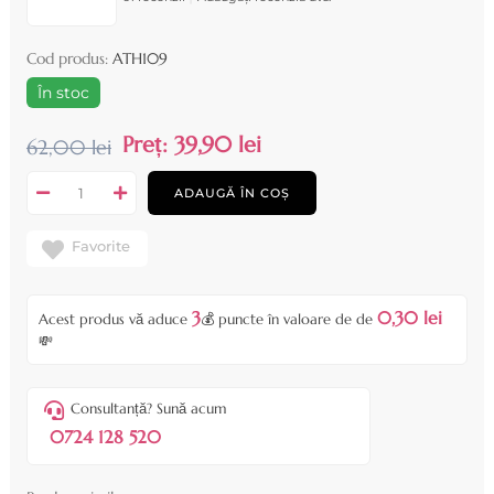
Cod produs:
ATH109
În stoc
Preț:
39,90 lei
62,00 lei
ADAUGĂ ÎN COȘ
Favorite
3
0,30 lei
Acest produs vă aduce
💰 puncte în valoare de de
💸
Consultanță? Sună acum
0724 128 520