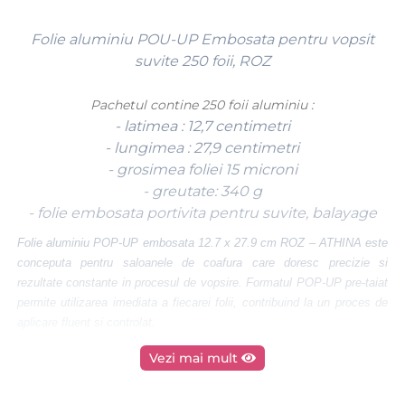
Folie aluminiu POU-UP Embosata pentru vopsit
suvite 250 foii, ROZ
Pachetul contine 250 foii aluminiu :
- latimea : 12,7 centimetri
- lungimea : 27,9 centimetri
- grosimea foliei 15 microni
- greutate: 340 g
- folie embosata portivita pentru suvite, balayage
Folie aluminiu POP-UP embosata 12.7 x 27.9 cm ROZ – ATHINA este
conceputa pentru saloanele de coafura care doresc precizie si
rezultate constante in procesul de vopsire. Formatul POP-UP pre-taiat
permite utilizarea imediata a fiecarei folii, contribuind la un proces de
aplicare fluent si controlat.
Textura embosata asigura aderenta sporita pe firul de par, mentinand
Vezi mai mult
suvitele bine fixate si prevenind deplasarea produselor de colorare pe
durata actionarii. Dimensiunea standard este potrivita pentru suvite,