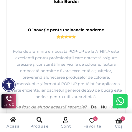
Iulia Bordei
O inovație pentru saloanele moderne
Folia de aluminiu embosată POP-UP de la ATHINA este
excelentă pentru profesioniștii care doresc să asigure
precizie și constantă în serviciile de colorare. Textura
embosată permite o fixare excelentă a șuvițelor,
prevenind alunecarea produselor de colorare.
Dimensiunile și formatul POP-UP pre-tăiat fac aplicarea
foarte eficientă, iar pachetul generos de 250 de bucăți este
perfect pentru utilizarea zilnică.
SUNĂ
V-a fost de ajutor această recenzie?
Da
Nu
(
0
/
0
)
0
0
Acasa
Produse
Cont
Favorite
Coș