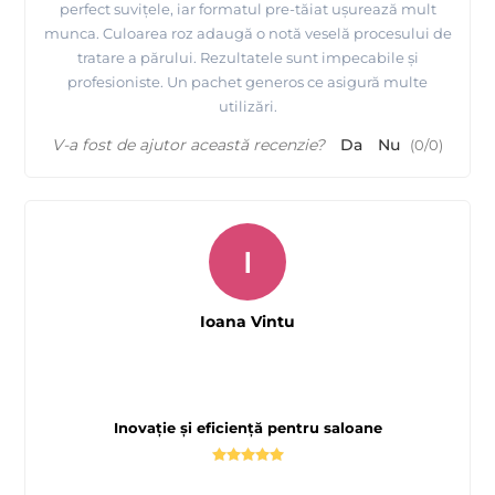
perfect suvițele, iar formatul pre-tăiat ușurează mult
munca. Culoarea roz adaugă o notă veselă procesului de
tratare a părului. Rezultatele sunt impecabile și
profesioniste. Un pachet generos ce asigură multe
utilizări.
V-a fost de ajutor această recenzie?
Da
Nu
(
0
/
0
)
I
Ioana Vintu
Inovație și eficiență pentru saloane