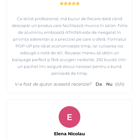
Ca stilist profesionist, mă bucur de fiecare dată când
descopăr un produs care facilitează munca în salon. Folia
de aluminiu embosată ATHINA este de neegalat în
privința aderenței și a preciziei pe care o oferă. Formatul
POP-UP pre-tăiat economisește timp, iar culoarea roz
adaugă o notă de stil. Reușesc mereu să obțin un
balayage perfect și fără scurgeri nedorite. 250 bucăți într-
un pachet îmi asigură stocul necesar pentru o bună
perioadă de timp.
V-a fost de ajutor această recenzie?
Da
Nu
(
0
/
0
)
E
Elena Nicolau