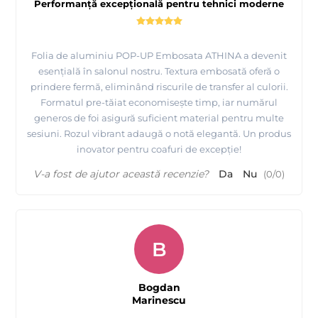
Performanță excepțională pentru tehnici moderne
Folia de aluminiu POP-UP Embosata ATHINA a devenit
esențială în salonul nostru. Textura embosată oferă o
prindere fermă, eliminând riscurile de transfer al culorii.
Formatul pre-tăiat economisește timp, iar numărul
generos de foi asigură suficient material pentru multe
sesiuni. Rozul vibrant adaugă o notă elegantă. Un produs
inovator pentru coafuri de excepție!
V-a fost de ajutor această recenzie?
Da
Nu
(
0
/
0
)
B
Bogdan
Marinescu