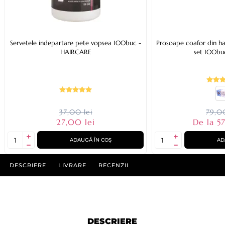
Servetele indepartare pete vopsea 100buc -
Prosoape coafor din h
HAIRCARE
set 100bu
37,00 lei
79,00
27,00 lei
De la 57
ADAUGĂ ÎN COȘ
AD
DESCRIERE
LIVRARE
RECENZII
DESCRIERE