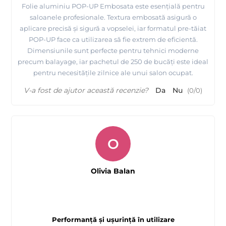
Folie aluminiu POP-UP Embosata este esențială pentru
saloanele profesionale. Textura embosată asigură o
aplicare precisă și sigură a vopselei, iar formatul pre-tăiat
POP-UP face ca utilizarea să fie extrem de eficientă.
Dimensiunile sunt perfecte pentru tehnici moderne
precum balayage, iar pachetul de 250 de bucăți este ideal
pentru necesitățile zilnice ale unui salon ocupat.
V-a fost de ajutor această recenzie?
Da
Nu
(
0
/
0
)
O
Olivia Balan
Performanță și ușurință în utilizare