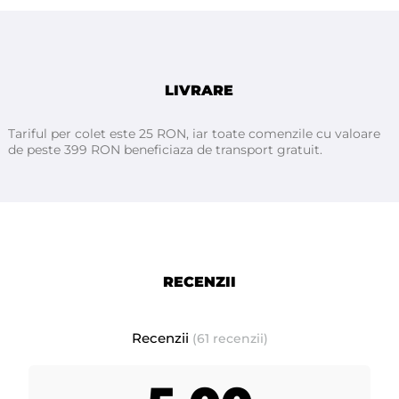
balayage si alte tehnici moderne, oferind control si uniformitate in
aplicare.
Pachetul de 250 bucati reprezinta o solutie practica pentru utilizarea
zilnica in saloanele profesionale. Folia aluminiu POP-UP ATHINA
LIVRARE
contribuie la obtinerea unor rezultate curate, bine definite si conforme
cu standardele profesionale de colorare.
Tariful per colet este 25 RON, iar toate comenzile cu valoare
de peste 399 RON beneficiaza de transport gratuit.
RECENZII
Recenzii
(61 recenzii)