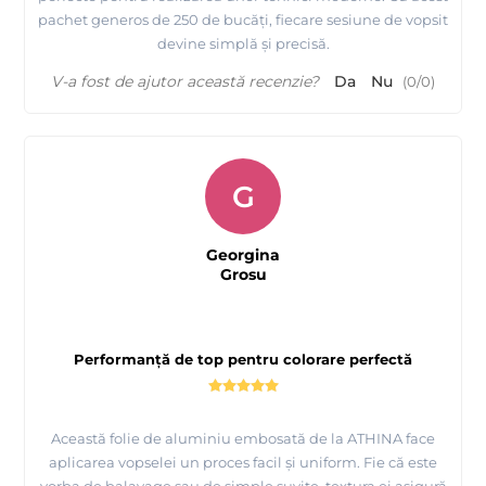
pachet generos de 250 de bucăți, fiecare sesiune de vopsit
devine simplă și precisă.
V-a fost de ajutor această recenzie?
Da
Nu
(
0
/
0
)
G
Georgina
Grosu
Performanță de top pentru colorare perfectă
Această folie de aluminiu embosată de la ATHINA face
aplicarea vopselei un proces facil și uniform. Fie că este
vorba de balayage sau de simple șuvițe, textura ei asigură