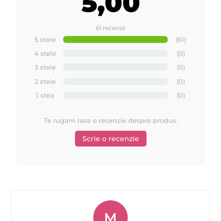
5,00
61 recenzii
5 stele
(61)
4 stele
(0)
3 stele
(0)
2 stele
(0)
1 stea
(0)
Te rugam lasa o recenzie despre produs.
Scrie o recenzie
M