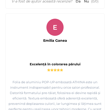
V-a fost de ajutor această recenzie?
Da
Nu
(
0
/
0
)
E
Emilia Ganea
Excelență în colorarea părului
Folia de aluminiu POP-UP embosată ATHINA este un
instrument indispensabil pentru orice salon profesional.
Datorită formatului pre-tăiat, folosirea ei devine rapidă și
eficientă. Textura embosată oferă aderență excelentă,
prevenind deplasarea culorii, iar lungimea și lățimea sunt
perfecte pentru realizarea unor tehnici moderne. Cu acest