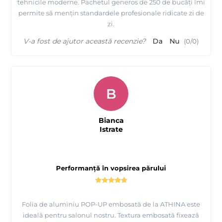
tehnicile moderne. Pachetul generos de 250 de bucăți îmi
permite să mențin standardele profesionale ridicate zi de
zi.
V-a fost de ajutor această recenzie?
Da
Nu
(
0
/
0
)
B
Bianca
Istrate
Performanță în vopsirea părului
Folia de aluminiu POP-UP embosată de la ATHINA este
ideală pentru salonul nostru. Textura embosată fixează