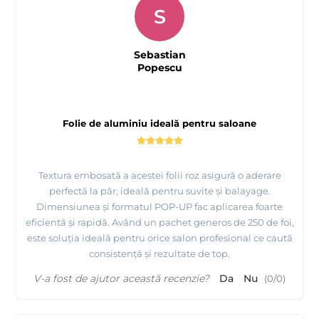
S
Sebastian
Popescu
Folie de aluminiu ideală pentru saloane
Textura embosată a acestei folii roz asigură o aderare
perfectă la păr, ideală pentru suvite și balayage.
Dimensiunea și formatul POP-UP fac aplicarea foarte
eficientă și rapidă. Având un pachet generos de 250 de foi,
este soluția ideală pentru orice salon profesional ce caută
consistență și rezultate de top.
V-a fost de ajutor această recenzie?
Da
Nu
(
0
/
0
)