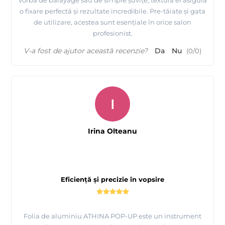
o fixare perfectă și rezultate incredibile. Pre-tăiate și gata
de utilizare, acestea sunt esențiale în orice salon
profesionist.
V-a fost de ajutor această recenzie?
Da
Nu
(
0
/
0
)
I
Irina Olteanu
Eficiență și precizie în vopsire
Folia de aluminiu ATHINA POP-UP este un instrument