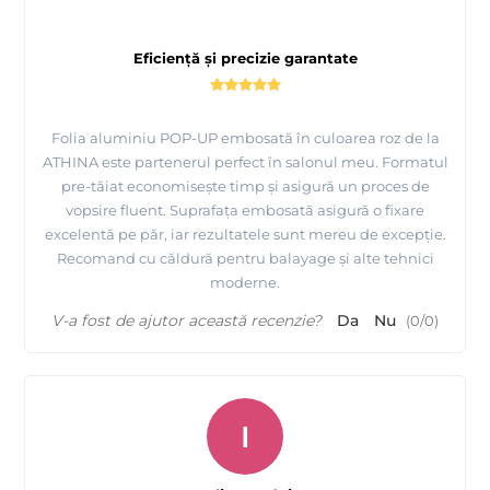
Eficiență și precizie garantate
Folia aluminiu POP-UP embosată în culoarea roz de la
ATHINA este partenerul perfect în salonul meu. Formatul
pre-tăiat economisește timp și asigură un proces de
vopsire fluent. Suprafața embosată asigură o fixare
excelentă pe păr, iar rezultatele sunt mereu de excepție.
Recomand cu căldură pentru balayage și alte tehnici
moderne.
V-a fost de ajutor această recenzie?
Da
Nu
(
0
/
0
)
I