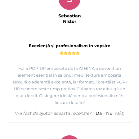
Sebastian
Nistor
Excelență și profesionalism în vopsire
Folia POP-UP embosată de la ATHINA a devenit un
element esențial în salonul meu. Textura embosată
asigură o aderență excelentă, iar formatul pre-tăiat POP-
UP economisește timp prețios. Culoarea roz adaugă un
plus de stil. O alegere ideală pentru profesionalism în
fiecare detaliu!
V-a fost de ajutor această recenzie?
Da
Nu
(
0
/
0
)