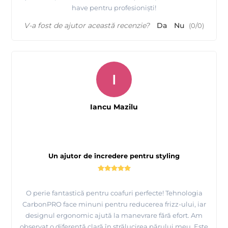
have pentru profesioniști!
V-a fost de ajutor această recenzie?
Da
Nu
(
0
/
0
)
I
Iancu Mazilu
Un ajutor de încredere pentru styling
O perie fantastică pentru coafuri perfecte! Tehnologia
CarbonPRO face minuni pentru reducerea frizz-ului, iar
designul ergonomic ajută la manevrare fără efort. Am
observat o diferență clară în strălucirea părului meu. Este