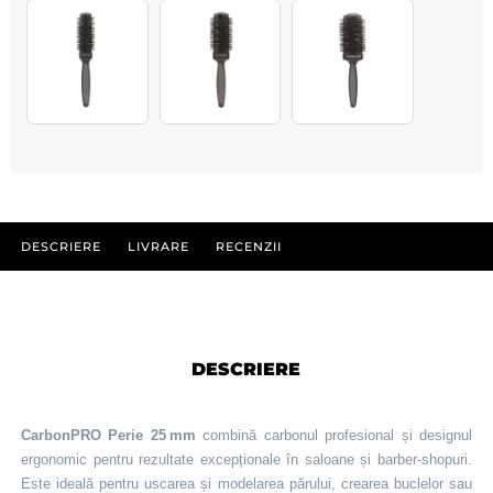
DESCRIERE
LIVRARE
RECENZII
DESCRIERE
CarbonPRO Perie 25 mm
combină carbonul profesional și designul
ergonomic pentru rezultate excepționale în saloane și barber‑shopuri.
Este ideală pentru uscarea și modelarea părului, crearea buclelor sau