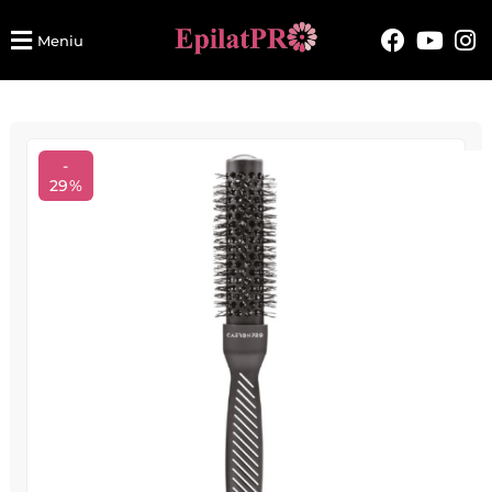
Meniu
-
29%