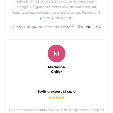
reducând frizz-ul, și oferă un volum impresionant.
Designul ergonomic o face ușor de manevrat, iar
rezultatul este un păr moale și strălucitor. Recomand
pentru profesioniști!
V-a fost de ajutor această recenzie?
Da
Nu
(
0
/
0
)
M
Madalina
Chifor
Styling expert și rapid
Peria de coafat CarbonPRO de 25 mm impresionează prin