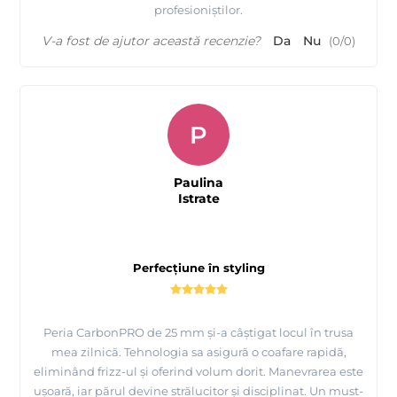
profesioniștilor.
V-a fost de ajutor această recenzie?
Da
Nu
(
0
/
0
)
P
Paulina
Istrate
Perfecțiune în styling
Peria CarbonPRO de 25 mm și-a câștigat locul în trusa
mea zilnică. Tehnologia sa asigură o coafare rapidă,
eliminând frizz-ul și oferind volum dorit. Manevrarea este
ușoară, iar părul devine strălucitor și disciplinat. Un must-