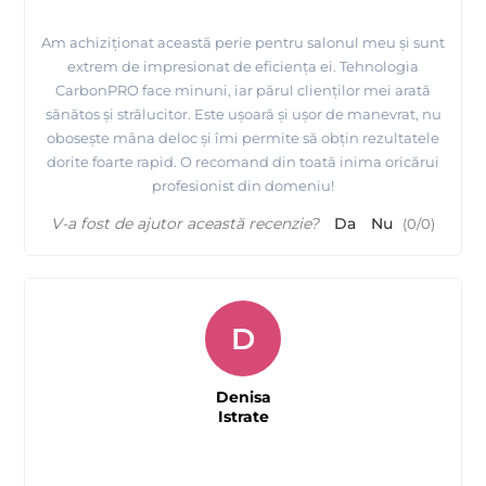
Am achiziționat această perie pentru salonul meu și sunt
extrem de impresionat de eficiența ei. Tehnologia
CarbonPRO face minuni, iar părul clienților mei arată
sănătos și strălucitor. Este ușoară și ușor de manevrat, nu
obosește mâna deloc și îmi permite să obțin rezultatele
dorite foarte rapid. O recomand din toată inima oricărui
profesionist din domeniu!
V-a fost de ajutor această recenzie?
Da
Nu
(
0
/
0
)
D
Denisa
Istrate