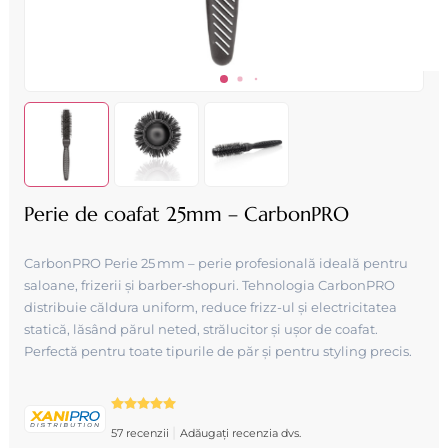
Perie de coafat 25mm – CarbonPRO
CarbonPRO Perie 25 mm – perie profesională ideală pentru
saloane, frizerii și barber‑shopuri. Tehnologia CarbonPRO
distribuie căldura uniform, reduce frizz-ul și electricitatea
statică, lăsând părul neted, strălucitor și ușor de coafat.
Perfectă pentru toate tipurile de păr și pentru styling precis.
|
57 recenzii
Adăugați recenzia dvs.