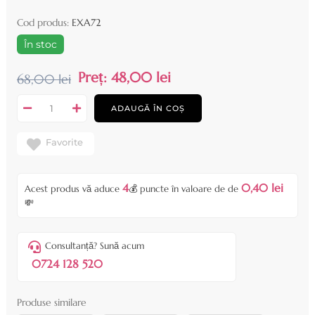
Cod produs:
EXA72
În stoc
Preț:
48,00 lei
68,00 lei
ADAUGĂ ÎN COȘ
Favorite
4
0,40 lei
Acest produs vă aduce
💰 puncte în valoare de de
💸
Consultanță? Sună acum
0724 128 520
Produse similare