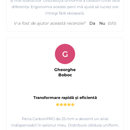
și mai strălucitor. Distribuția uniformă a căldurii chiar face
diferența. Ergonomia acestei perii mă ajută să lucrez ore
întregi fără oboseală.
V-a fost de ajutor această recenzie?
Da
Nu
(
0
/
0
)
G
Gheorghe
Boboc
Transformare rapidă și eficientă
Peria CarbonPRO de 25 mm a devenit un aliat
indispensabil în salonul meu. Distribuie căldura uniform,