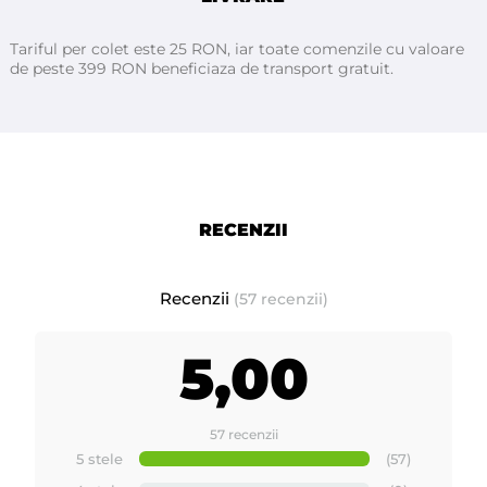
Tariful per colet este 25 RON, iar toate comenzile cu valoare
de peste 399 RON beneficiaza de transport gratuit.
RECENZII
Recenzii
(57 recenzii)
5,00
57 recenzii
5 stele
(57)