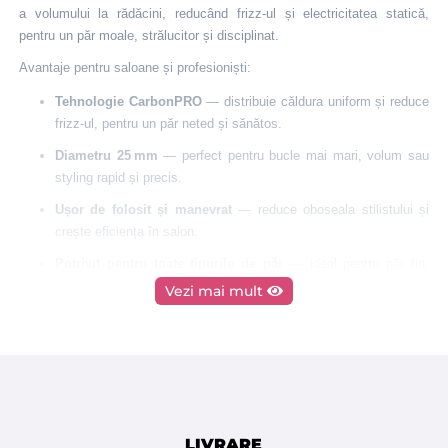
a volumului la rădăcini, reducând frizz-ul și electricitatea statică,
pentru un păr moale, strălucitor și disciplinat.
Avantaje pentru saloane și profesioniști:
Tehnologie CarbonPRO
— distribuie căldura uniform și reduce
frizz-ul, pentru un păr neted și sănătos.
Diametru 25 mm
— perfect pentru bucle mai mari, volum sau
styling rapid și precis.
Ușor de folosit și manevrat
— reduce oboseala stilistului și
crește eficiența în salon.
Potrivit pentru toate tipurile de păr
— ideal pentru păr fin,
gros sau rebel.
Vezi mai mult
Rezultate rapide și profesionale
— părul devine moale,
strălucitor și ușor de coafat.
Durabilitate și calitate profesională
— perie rezistentă pentru
uz frecvent în saloane și barber‑shopuri.
Îmbunătățește experiența clientului
— părul arată impecabil și
LIVRARE
se simte sănătos la atingere.