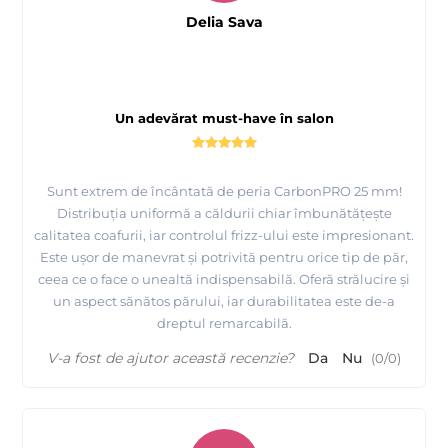
Delia Sava
Un adevărat must-have în salon
Sunt extrem de încântată de peria CarbonPRO 25 mm!
Distribuția uniformă a căldurii chiar îmbunătățește
calitatea coafurii, iar controlul frizz-ului este impresionant.
Este ușor de manevrat și potrivită pentru orice tip de păr,
ceea ce o face o unealtă indispensabilă. Oferă strălucire și
un aspect sănătos părului, iar durabilitatea este de-a
dreptul remarcabilă.
V-a fost de ajutor această recenzie?
Da
Nu
(
0
/
0
)