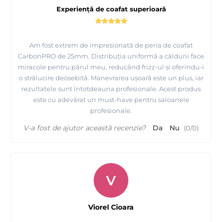
Experiență de coafat superioară
Am fost extrem de impresionată de peria de coafat
CarbonPRO de 25mm. Distribuția uniformă a căldurii face
miracole pentru părul meu, reducând frizz-ul și oferindu-i
o strălucire deosebită. Manevrarea ușoară este un plus, iar
rezultatele sunt întotdeauna profesionale. Acest produs
este cu adevărat un must-have pentru saloanele
profesionale.
V-a fost de ajutor această recenzie?
Da
Nu
(
0
/
0
)
V
Viorel Cioara