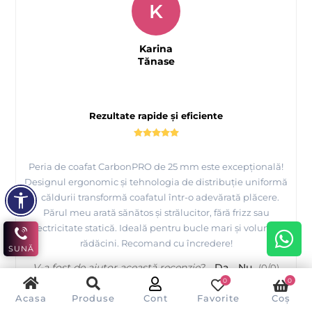
K
Karina
Tănase
Rezultate rapide și eficiente
Peria de coafat CarbonPRO de 25 mm este excepțională!
Designul ergonomic și tehnologia de distribuție uniformă
a căldurii transformă coafatul într-o adevărată plăcere.
Părul meu arată sănătos și strălucitor, fără frizz sau
electricitate statică. Ideală pentru bucle mari și volum la
rădăcini. Recomand cu încredere!
SUNĂ
V-a fost de ajutor această recenzie?
Da
Nu
(
0
/
0
)
0
0
Acasa
Produse
Cont
Favorite
Coș