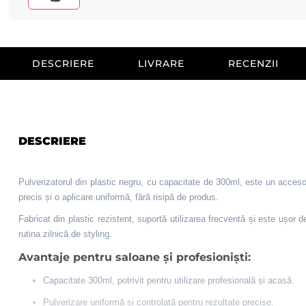
DESCRIERE
LIVRARE
RECENZII
DESCRIERE
Pulverizatorul din plastic negru, cu capacitate de 300ml, este un accesoriu
precis și o aplicare uniformă, fără risipă de produs.
Fabricat din plastic rezistent, suportă utilizarea frecventă și este ușor 
rutina zilnică de styling.
Avantaje pentru saloane și profesioniști:
Capacitate 300ml, potrivit pentru utilizare profesională și acasă.
Pulverizare uniformă și controlată pentru rezultate precise.