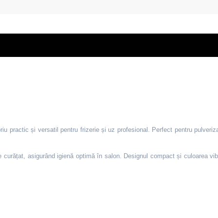
 practic și versatil pentru frizerie și uz profesional. Perfect pentru pulveriz
de curățat, asigurând igienă optimă în salon. Designul compact și culoarea vibra