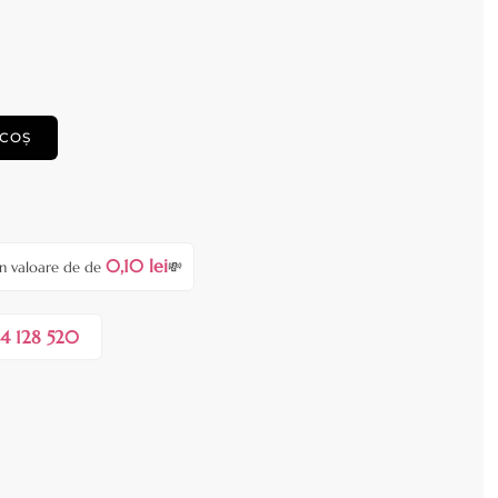
 COȘ
0,10 lei
în valoare de de
💸
4 128 520