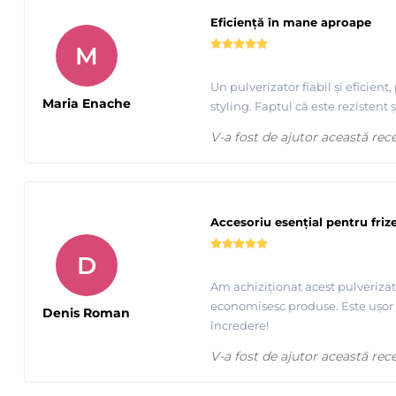
Eficiență în mane aproape
M
Un pulverizator fiabil și eficien
Maria Enache
styling. Faptul că este rezistent 
V-a fost de ajutor această rec
Accesoriu esențial pentru frize
D
Am achiziționat acest pulverizat
economisesc produse. Este ușor d
Denis Roman
încredere!
V-a fost de ajutor această rec