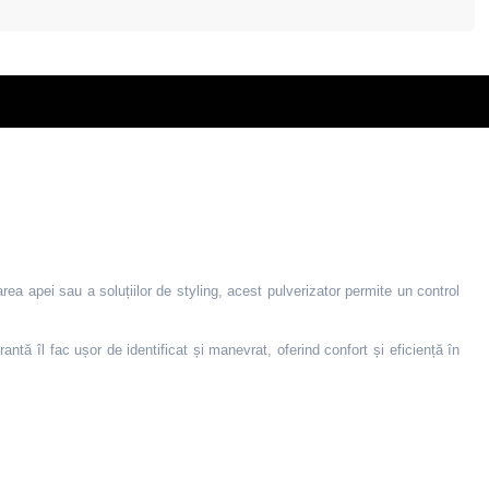
area apei sau a soluțiilor de styling, acest pulverizator permite un control
ntă îl fac ușor de identificat și manevrat, oferind confort și eficiență în