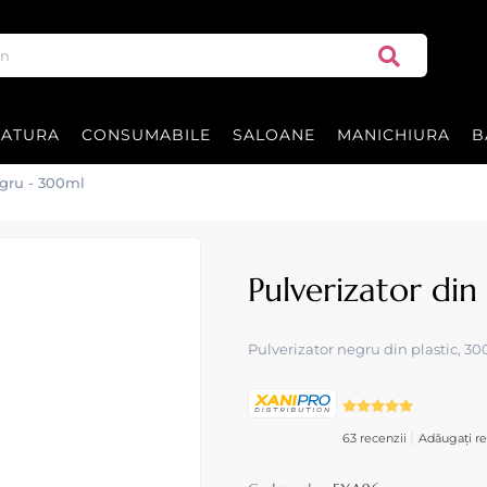
RATURA
CONSUMABILE
SALOANE
MANICHIURA
B
egru - 300ml
Pulverizator din
Pulverizator negru din plastic, 30
|
63 recenzii
Adăugați re