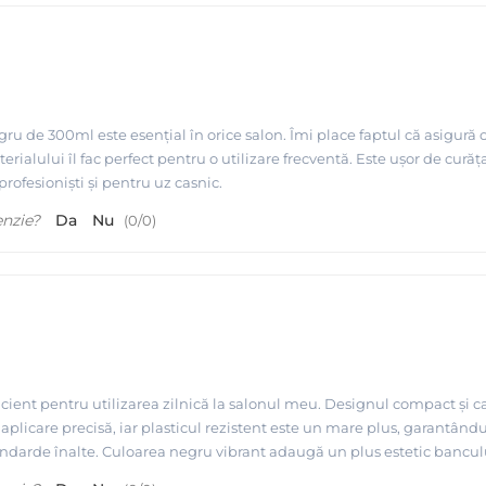
gru de 300ml este esențial în orice salon. Îmi place faptul că asigură o
rialului îl fac perfect pentru o utilizare frecventă. Este ușor de cură
ofesioniști și pentru uz casnic.
enzie?
Da
Nu
(
0
/
0
)
cient pentru utilizarea zilnică la salonul meu. Designul compact și ca
aplicare precisă, iar plasticul rezistent este un mare plus, garantân
andarde înalte. Culoarea negru vibrant adaugă un plus estetic banculu