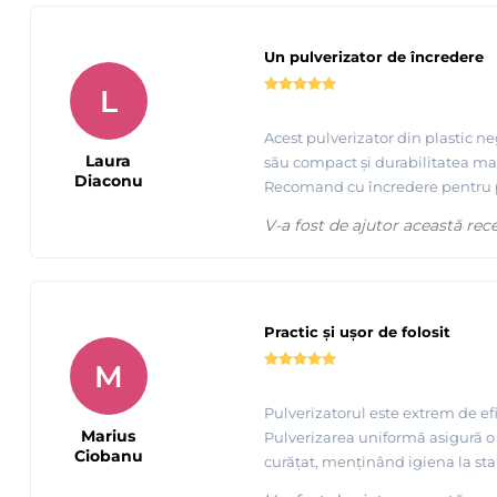
Un pulverizator de încredere
L
Acest pulverizator din plastic ne
Laura
său compact și durabilitatea mate
Diaconu
Recomand cu încredere pentru pr
V-a fost de ajutor această rec
Practic și ușor de folosit
M
Pulverizatorul este extrem de efi
Marius
Pulverizarea uniformă asigură o 
Ciobanu
curățat, menținând igiena la st