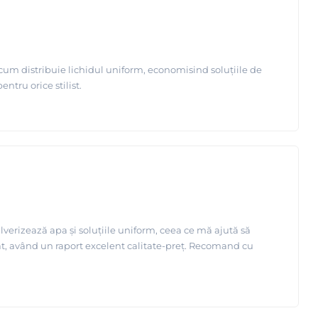
i cum distribuie lichidul uniform, economisind soluțiile de
ntru orice stilist.
verizează apa și soluțiile uniform, ceea ce mă ajută să
at, având un raport excelent calitate-preț. Recomand cu