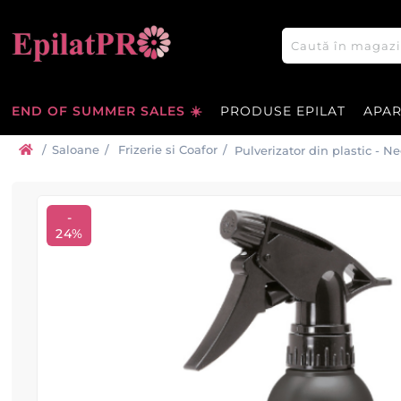
END OF SUMMER SALES ☀️
PRODUSE EPILAT
APA
/
Saloane
/
Frizerie si Coafor
/
Pulverizator din plastic - N
-
24%