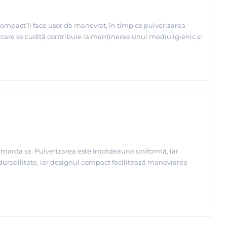
ompact îl face ușor de manevrat, în timp ce pulverizarea
cu care se curăță contribuie la menținerea unui mediu igienic și
manța sa. Pulverizarea este întotdeauna uniformă, iar
durabilitate, iar designul compact facilitează manevrarea