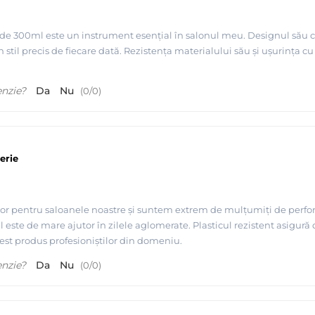
 de 300ml este un instrument esențial în salonul meu. Designul său c
 stil precis de fiecare dată. Rezistența materialului său și ușurința 
enzie?
Da
Nu
(
0
/
0
)
erie
tor pentru saloanele noastre și suntem extrem de mulțumiți de perfor
ste de mare ajutor în zilele aglomerate. Plasticul rezistent asigură 
st produs profesioniștilor din domeniu.
enzie?
Da
Nu
(
0
/
0
)