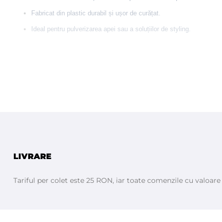
Fabricat din plastic durabil și ușor de curățat.
Ideal pentru pulverizarea apei sau a soluțiilor de styling.
LIVRARE
Tariful per colet este 25 RON, iar toate comenzile cu valoar