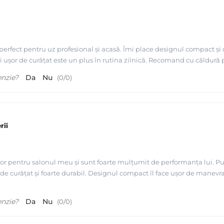
t, perfect pentru uz profesional și acasă. Îmi place designul compact ș
și ușor de curățat este un plus în rutina zilnică. Recomand cu căldură pe
enzie?
Da
Nu
(
0
/
0
)
rii
or pentru salonul meu și sunt foarte mulțumit de performanța lui. Pul
e curățat și foarte durabil. Designul compact îl face ușor de manevr
enzie?
Da
Nu
(
0
/
0
)