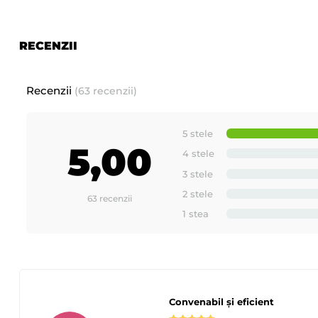
RECENZII
Recenzii
(63 recenzii)
5 stele
5,00
4 stele
3 stele
2 stele
63 recenzii
1 stea
Convenabil și eficient