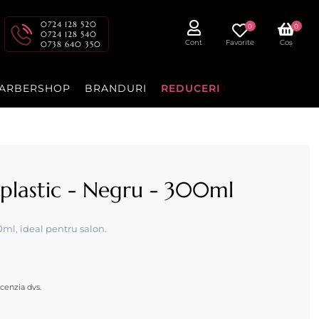
0724 128 520
0
0
0724 128 540
Cont
Favorite
Coș
0738 640 350
ARBERSHOP
BRANDURI
REDUCERI
 plastic - Negru - 300ml
0ml, ideal pentru salon.
cenzia dvs.