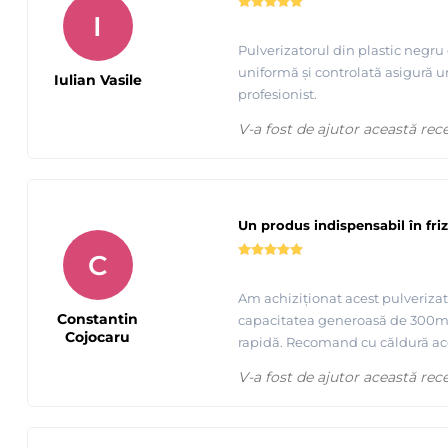
I
Pulverizatorul din plastic negru
uniformă și controlată asigură un
Iulian Vasile
profesionist.
V-a fost de ajutor această rec
Un produs indispensabil în friz
C
Am achiziționat acest pulveriza
Constantin
capacitatea generoasă de 300ml e
Cojocaru
rapidă. Recomand cu căldură ace
V-a fost de ajutor această rec