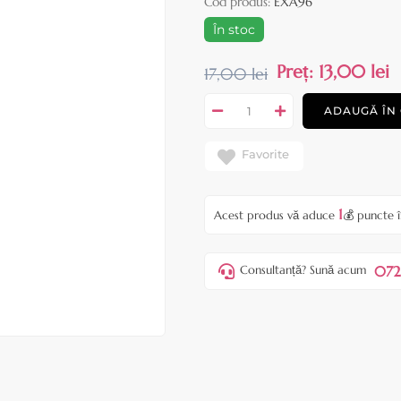
Cod produs:
EXA96
În stoc
Preț:
13,00 lei
17,00 lei
ADAUGĂ ÎN
Favorite
1
Acest produs vă aduce
💰 puncte 
072
Consultanță? Sună acum