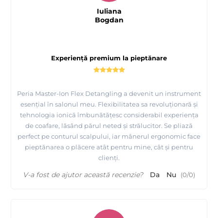
Iuliana
Bogdan
Experiență premium la pieptănare
Peria Master-Ion Flex Detangling a devenit un instrument
esențial în salonul meu. Flexibilitatea sa revoluționară și
tehnologia ionică îmbunătățesc considerabil experiența
de coafare, lăsând părul neted și strălucitor. Se pliază
perfect pe conturul scalpului, iar mânerul ergonomic face
pieptănarea o plăcere atât pentru mine, cât și pentru
clienți.
V-a fost de ajutor această recenzie?
Da
Nu
(
0
/
0
)