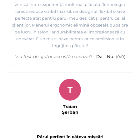
zilnică într-o experiență mult mai plăcută. Tehnologia
ionică reduce vizibil frizz-ul, iar designul flexibil o face
perfectă atât pentru părul meu des, cât și pentru cel al
clienților. Mânerul ergonomic elimină oboseala dupa ore
de lucru în salon, iar durabilitatea ei impresionează cu
adevărat. E un must-have pentru orice profesionist în
îngrijirea părului!
V-a fost de ajutor această recenzie?
Da
Nu
(
0
/
0
)
T
Traian
Şerban
Părul perfect în câteva mișcări