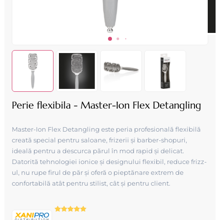
Perie flexibila - Master-Ion Flex Detangling
Master-Ion Flex Detangling este peria profesională flexibilă
creată special pentru saloane, frizerii și barber-shopuri,
ideală pentru a descurca părul în mod rapid și delicat.
Datorită tehnologiei ionice și designului flexibil, reduce frizz-
ul, nu rupe firul de păr și oferă o pieptănare extrem de
confortabilă atât pentru stilist, cât și pentru client.