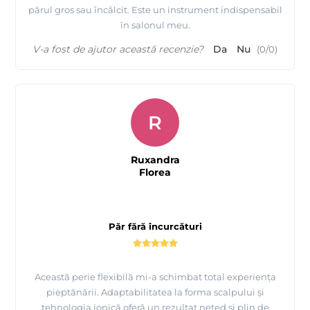
părul gros sau încâlcit. Este un instrument indispensabil
în salonul meu.
V-a fost de ajutor această recenzie?
Da
Nu
(
0
/
0
)
R
Ruxandra
Florea
Păr fără încurcături
Această perie flexibilă mi-a schimbat total experiența
pieptănării. Adaptabilitatea la forma scalpului și
tehnologia ionică oferă un rezultat neted și plin de