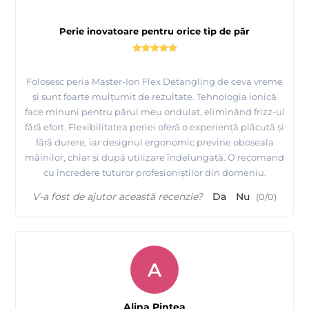
Perie inovatoare pentru orice tip de păr
Folosesc peria Master-Ion Flex Detangling de ceva vreme
și sunt foarte mulțumit de rezultate. Tehnologia ionică
face minuni pentru părul meu ondulat, eliminând frizz-ul
fără efort. Flexibilitatea periei oferă o experiență plăcută și
fără durere, iar designul ergonomic previne oboseala
mâinilor, chiar și după utilizare îndelungată. O recomand
cu încredere tuturor profesioniștilor din domeniu.
V-a fost de ajutor această recenzie?
Da
Nu
(
0
/
0
)
A
Alina Pintea