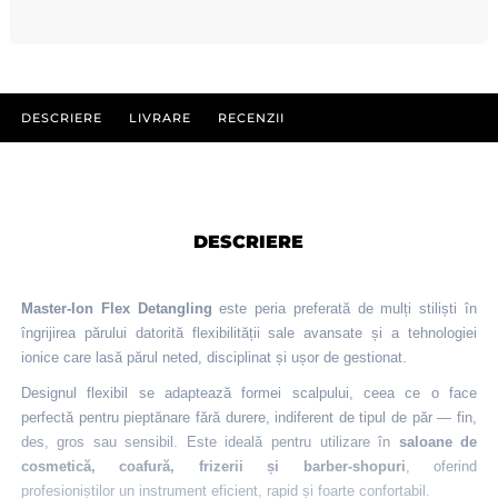
DESCRIERE
LIVRARE
RECENZII
DESCRIERE
Master-Ion Flex Detangling
este peria preferată de mulți stiliști în
îngrijirea părului datorită flexibilității sale avansate și a tehnologiei
ionice care lasă părul neted, disciplinat și ușor de gestionat.
Designul flexibil se adaptează formei scalpului, ceea ce o face
perfectă pentru pieptănare fără durere, indiferent de tipul de păr — fin,
des, gros sau sensibil. Este ideală pentru utilizare în
saloane de
cosmetică, coafură, frizerii și barber-shopuri
, oferind
profesioniștilor un instrument eficient, rapid și foarte confortabil.