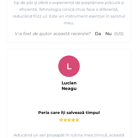
tip de păr și oferă o experiență de pieptănare plăcută și
eficientă. Tehnologia ionică chiar face o diferență,
reducând frizz-ul. Este un instrument esențial în salonul
meu.
V-a fost de ajutor această recenzie?
Da
Nu
(
0
/
0
)
L
Lucian
Neagu
Peria care îți salvează timpul
Aducând un aer proaspăt în rutina mea zilnică, această