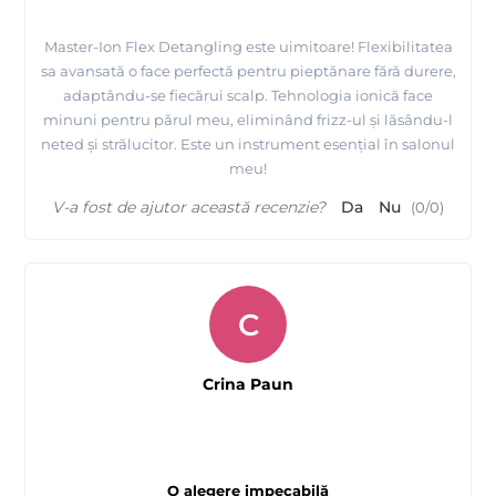
Master-Ion Flex Detangling este uimitoare! Flexibilitatea
sa avansată o face perfectă pentru pieptănare fără durere,
adaptându-se fiecărui scalp. Tehnologia ionică face
minuni pentru părul meu, eliminând frizz-ul și lăsându-l
neted și strălucitor. Este un instrument esențial în salonul
meu!
V-a fost de ajutor această recenzie?
Da
Nu
(
0
/
0
)
C
Crina Paun
O alegere impecabilă