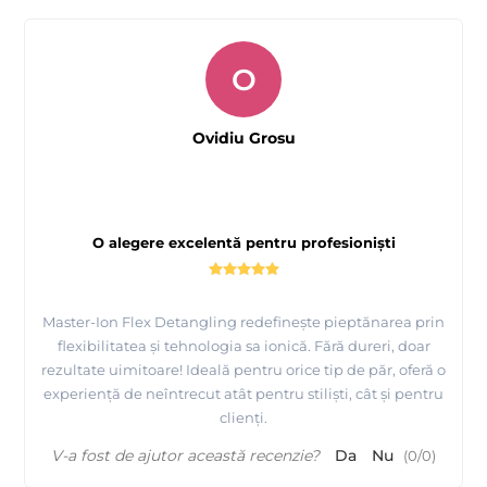
O
Ovidiu Grosu
O alegere excelentă pentru profesioniști
Master-Ion Flex Detangling redefinește pieptănarea prin
flexibilitatea și tehnologia sa ionică. Fără dureri, doar
rezultate uimitoare! Ideală pentru orice tip de păr, oferă o
experiență de neîntrecut atât pentru stiliști, cât și pentru
clienți.
V-a fost de ajutor această recenzie?
Da
Nu
(
0
/
0
)