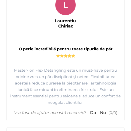
L
Laurentiu
Chiriac
O perie incredibilă pentru toate tipurile de păr
Master-Ion Flex Detangling este un must-have pentru
oricine vrea un păr disciplinat și neted. Flexibilitatea
acesteia reduce durerea la pieptănare, iar tehnologia
ionică face minuni în eliminarea frizz-ului. Este un
instrument esențial pentru saloane și aduce un confort de
neegalat clienților.
V-a fost de ajutor această recenzie?
Da
Nu
(
0
/
0
)