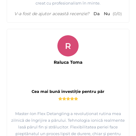
creat cu profesionalism în minte.
V-a fost de ajutor această recenzie?
Da
Nu
(
0
/
0
)
R
Raluca Toma
Cea mai bună investiție pentru păr
Master-Ion Flex Detangling a revoluționat rutina mea
zilnică de îngrijire a părului. Tehnologia ionică realmente
lasă părul fin și strălucitor. Flexibilitatea periei face
pieptănatul un proces lipsit de durere, chiar și pentru