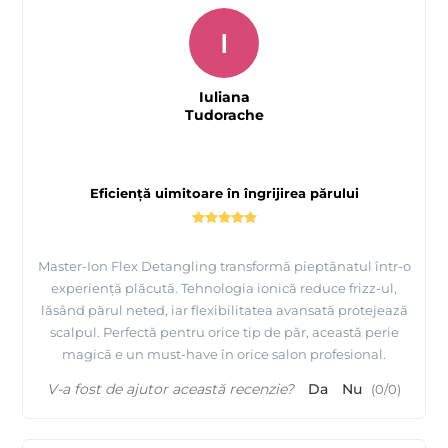
I
Iuliana
Tudorache
Eficiență uimitoare în îngrijirea părului
Master-Ion Flex Detangling transformă pieptănatul într-o
experiență plăcută. Tehnologia ionică reduce frizz-ul,
lăsând părul neted, iar flexibilitatea avansată protejează
scalpul. Perfectă pentru orice tip de păr, această perie
magică e un must-have în orice salon profesional.
V-a fost de ajutor această recenzie?
Da
Nu
(
0
/
0
)