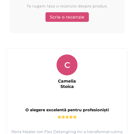
Te rugam lasa o recenzie despre produs.
Scrie o recenzie
C
Camelia
Stoica
O alegere excelentă pentru profesioniști
Peria Master-Ion Flex Detangling mi-a transformat rutina