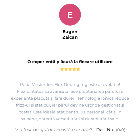
E
Eugen
Zaican
O experiență plăcută la fiecare utilizare
Peria Master-Ion Flex Detangling este o revelație!
Flexibilitatea sa avansată face pieptănarea părului o
experiență plăcută și fără dureri. Tehnologia ionică reduce
frizz-ul și staticul, iar părul devine ușor de gestionat și
coafat. Este ideală atât pentru uz personal, cât și în
saloane, datorită versatilității și durabilității sale.
V-a fost de ajutor această recenzie?
Da
Nu
(
0
/
0
)