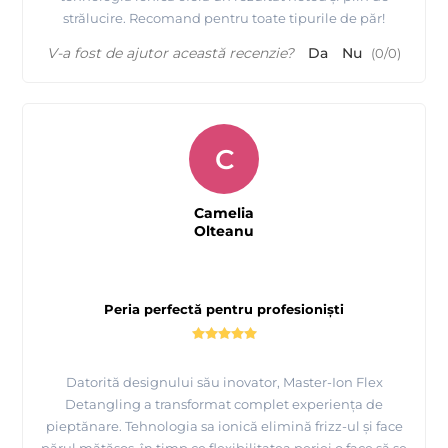
strălucire. Recomand pentru toate tipurile de păr!
V-a fost de ajutor această recenzie?
Da
Nu
(
0
/
0
)
C
Camelia
Olteanu
Peria perfectă pentru profesioniști
Datorită designului său inovator, Master-Ion Flex
Detangling a transformat complet experiența de
pieptănare. Tehnologia sa ionică elimină frizz-ul și face