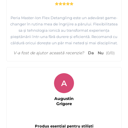
Peria Master-Ion Flex Detangling este un adevărat game-
changer în rutina mea de îngrijire a părului. Flexibilitatea
sa și tehnologia ionică au transformat experiența
pieptănării într-una fără durere și eficientă. Recomand cu
căldură oricui dorește un păr mai neted și mai disciplinat.
V-a fost de ajutor această recenzie?
Da
Nu
(
0
/
0
)
A
Augustin
Grigore
Produs esențial pentru stiliști