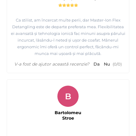
Ca stilist, am încercat multe perii, dar Master-Ion Flex
Detangling este de departe preferata mea. Flexibilitatea
ei avansată și tehnologia ionică fac minuni asupra părului
incurcat, lăsându-l neted și ușor de coafat. Mânerul
ergonomic îmi oferă un control perfect, făcându-mi
munca mai ușoară și mai plăcută.
V-a fost de ajutor această recenzie?
Da
Nu
(
0
/
0
)
B
Bartolomeu
Stroe