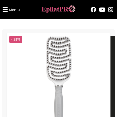
Meniu
- 31%