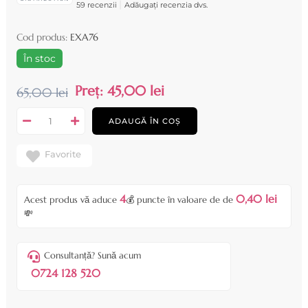
|
59 recenzii
Adăugați recenzia dvs.
Cod produs:
EXA76
În stoc
Preț:
45,00 lei
65,00 lei
ADAUGĂ ÎN COȘ
Favorite
4
0,40 lei
Acest produs vă aduce
💰 puncte în valoare de de
💸
Consultanță? Sună acum
0724 128 520