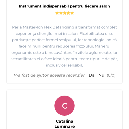
Instrument indispensabil pentru fiecare salon
Peria Master-Ion Flex Detangling a transformat complet
experiența clienților mei în salon. Flexibilitatea ei se
potrivește perfect formei scalpului, iar tehnologia ionică
face minuni pentru reducerea frizz-ului. Mânerul
ergonomic este o binecuvântare în zilele aglomerate, iar
versatilitatea ei o face ideală pentru toate tipurile de păr,
inclusiv cel sensibil.
V-a fost de ajutor această recenzie?
Da
Nu
(
0
/
0
)
C
Catalina
Lumînare