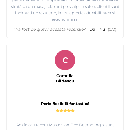
părul mătăsos, în timp ce flexibilitatea periei o face să se
simtă ca un masaj relaxant pe scalp. În salon, clienții sunt
încântați de rezultate, iar eu apreciez durabilitatea și
ergonomia sa.
V-a fost de ajutor această recenzie?
Da
Nu
(
0
/
0
)
C
Camelia
Bădescu
Perie flexibilă fantastică
Am folosit recent Master-Ion Flex Detangling și sunt