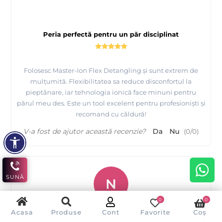
Peria perfectă pentru un păr disciplinat
Folosesc Master-Ion Flex Detangling și sunt extrem de
mulțumită. Flexibilitatea sa reduce disconfortul la
pieptănare, iar tehnologia ionică face minuni pentru
părul meu des. Este un tool excelent pentru profesioniști și
recomand cu căldură!
V-a fost de ajutor această recenzie?
Da
Nu
(
0
/
0
)
SUNĂ
N
0
0
Noemi Dincă
Acasa
Produse
Cont
Favorite
Coș