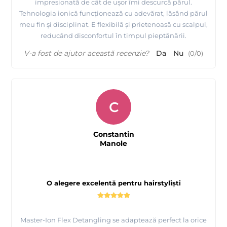
impresionată de cât de ușor îmi descurcă părul.
Tehnologia ionică funcționează cu adevărat, lăsând părul
meu fin și disciplinat. E flexibilă și prietenoasă cu scalpul,
reducând disconfortul în timpul pieptănării.
V-a fost de ajutor această recenzie?
Da
Nu
(
0
/
0
)
C
Constantin
Manole
O alegere excelentă pentru hairstyliști
Master-Ion Flex Detangling se adaptează perfect la orice