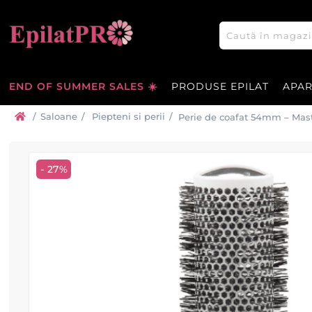
END OF SUMMER SALES ☀️
PRODUSE EPILAT
APA
/
Saloane
/
Piepteni si perii
/
Perie de coafat 54mm – Mast
- 27%