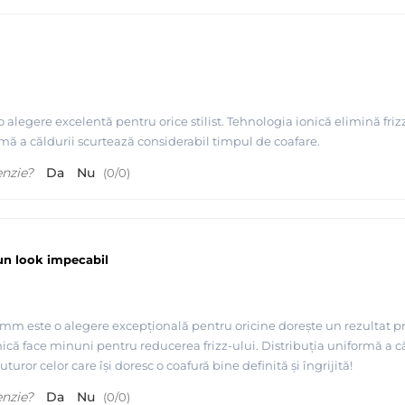
legere excelentă pentru orice stilist. Tehnologia ionică elimină frizz-
rmă a căldurii scurtează considerabil timpul de coafare.
enzie?
Da
Nu
(
0
/
0
)
 un look impecabil
4mm este o alegere excepțională pentru oricine dorește un rezultat 
nică face minuni pentru reducerea frizz-ului. Distribuția uniformă a 
uror celor care își doresc o coafură bine definită și îngrijită!
enzie?
Da
Nu
(
0
/
0
)