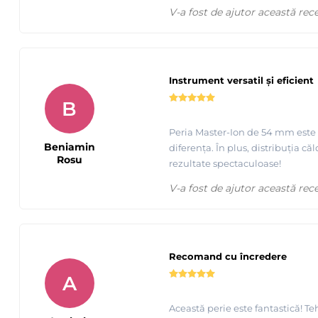
V-a fost de ajutor această rec
Instrument versatil și eficient
B
Peria Master-Ion de 54 mm este pu
Beniamin
diferența. În plus, distribuția c
Rosu
rezultate spectaculoase!
V-a fost de ajutor această rec
Recomand cu încredere
A
Această perie este fantastică! Te