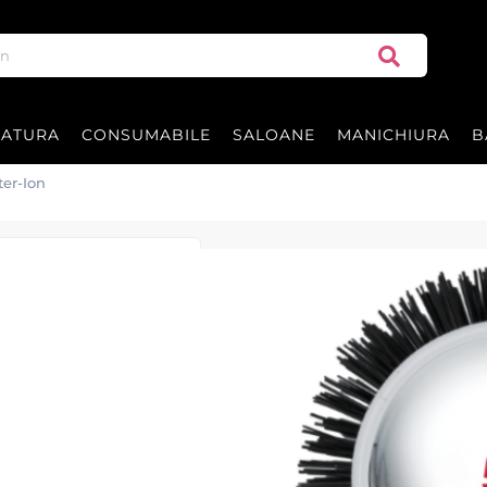
RATURA
CONSUMABILE
SALOANE
MANICHIURA
B
er-Ion
Perie de coafa
Master-Ion Perie 54 mm este o peri
barber-shopuri. Tehnologia ionică r
părul neted, disciplinat și ușor de 
|
57 recenzii
Adăugați re