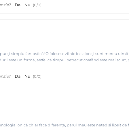
enzie?
Da
Nu
(
0
/
0
)
r și simplu fantastică! O folosesc zilnic în salon și sunt mereu uimit 
ăldurii este uniformă, astfel că timpul petrecut coafând este mai scurt,
enzie?
Da
Nu
(
0
/
0
)
hnologia ionică chiar face diferența, părul meu este neted și lipsit de 