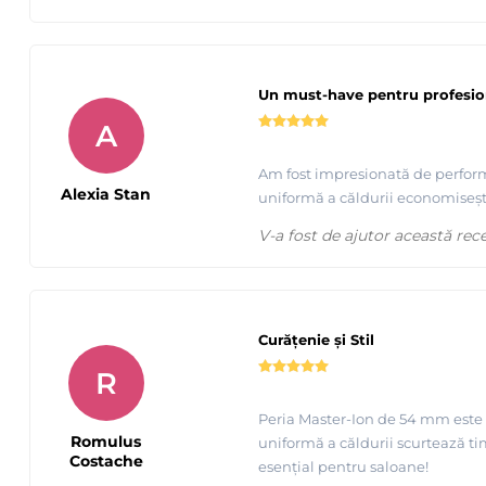
Un must-have pentru profesion
A
Am fost impresionată de performa
Alexia Stan
uniformă a căldurii economiseșt
V-a fost de ajutor această rec
Curățenie și Stil
R
Peria Master-Ion de 54 mm este un
Romulus
uniformă a căldurii scurtează ti
Costache
esențial pentru saloane!