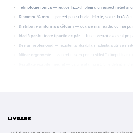
Tehnologie ionică
— reduce frizz-ul, oferind un aspect neted și di
Diametru 54 mm
— perfect pentru bucle definite, volum la rădăcină
Distribuție uniformă a căldurii
— coafare mai rapidă, cu mai puțin
Ideală pentru toate tipurile de păr
— funcționează excelent pe pă
Design profesional
— rezistentă, durabilă și adaptată utilizării in
Mâner ergonomic
— confort maxim pentru stilist în timpul lucrulu
Rezultate vizibile imediat
— părul arată îngrijit, bine definit și plă
LIVRARE
Tariful per colet este 25 RON, iar toate comenzile cu valoar