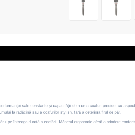
performanței sale constante și capacității de a crea coafuri precise, cu aspect p
mului la rădăcină sau a coafurilor stylish, fără a deteriora firul de păr.
rul pe întreaga durată a coafării. Mânerul ergonomic oferă o prindere confortabil