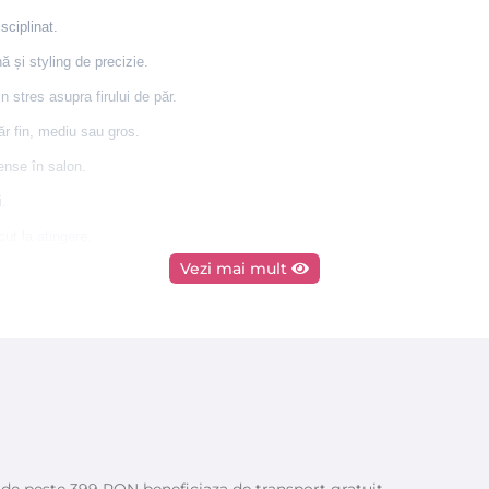
sciplinat.
 și styling de precizie.
 stres asupra firului de păr.
r fin, mediu sau gros.
tense în salon.
i.
cut la atingere.
Vezi mai mult
e de peste 399 RON beneficiaza de transport gratuit.