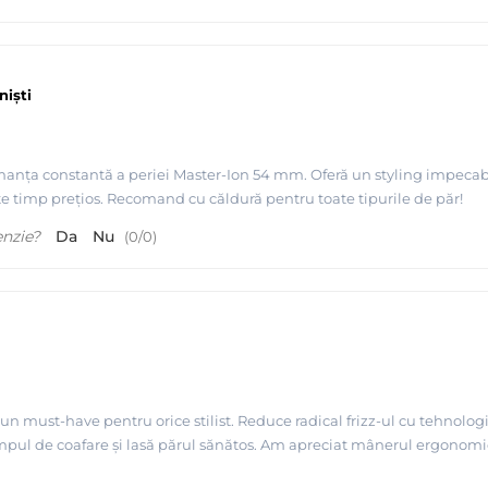
iști
nța constantă a periei Master-Ion 54 mm. Oferă un styling impecabil, 
e timp prețios. Recomand cu căldură pentru toate tipurile de păr!
enzie?
Da
Nu
(
0
/
0
)
 must-have pentru orice stilist. Reduce radical frizz-ul cu tehnologia 
mpul de coafare și lasă părul sănătos. Am apreciat mânerul ergonomic 