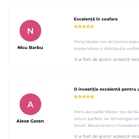
Excelență în coafare
N
Peria Master-Ion de 54mm este o a
Nicu Barbu
materialelor și distribuția unifo
V-a fost de ajutor această rec
O investiție excelentă pentru
A
Peria de coafat Master-Ion de 5
volum perfect, iar tehnologia io
Alexe Goran
folosit. Recomand cu încredere tut
V-a fost de ajutor această rec