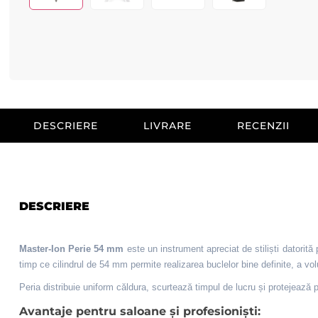
DESCRIERE
LIVRARE
RECENZII
DESCRIERE
Master-Ion Perie 54 mm
este un instrument apreciat de stiliști datorită 
timp ce cilindrul de 54 mm permite realizarea buclelor bine definite, a volu
Peria distribuie uniform căldura, scurtează timpul de lucru și protejează pă
Avantaje pentru saloane și profesioniști: