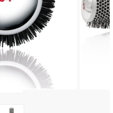
 COȘ
0,50 lei
în valoare de de
💸
4 128 520