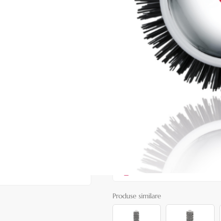
Cod produs:
EXA81
În stoc
Preț:
55,00 lei
75,00 lei
ADAUGĂ ÎN
Favorite
5
Acest produs vă aduce
💰 puncte 
072
Consultanță? Sună acum
Produse similare