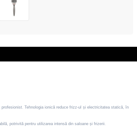
rofesionist. Tehnologia ionică reduce frizz-ul și electricitatea statică, în
ă, potrivită pentru utilizarea intensă din saloane și frizerii.