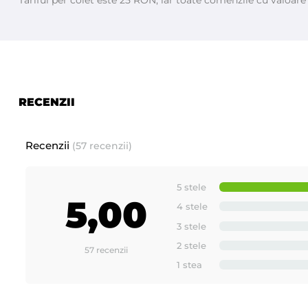
RECENZII
Recenzii
(57 recenzii)
5 stele
5,00
4 stele
3 stele
2 stele
57 recenzii
1 stea