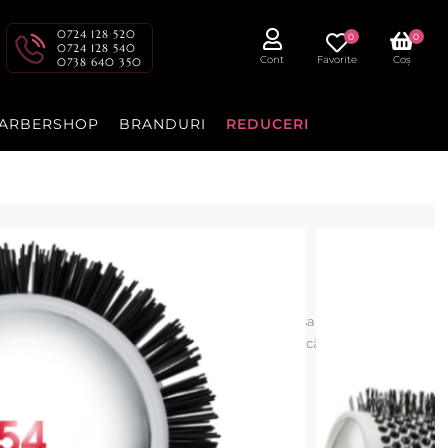
0724 128 520
0
0
0724 128 540
Cont
Favorite
Coș
0738 640 350
ARBERSHOP
BRANDURI
REDUCERI
t 54mm – Master-Ion
e profesională pentru coafat, perfectă pentru saloane, frizerii și
educe frizz-ul și oferă o distribuție uniformă a căldurii, lăsând
stilizat. Ideală pentru bucle și volum .
cenzia dvs.