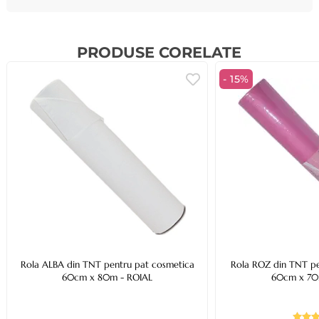
PRODUSE CORELATE
- 15%
Rola ALBA din TNT pentru pat cosmetica
Rola ROZ din TNT pe
60cm x 80m - ROIAL
60cm x 70