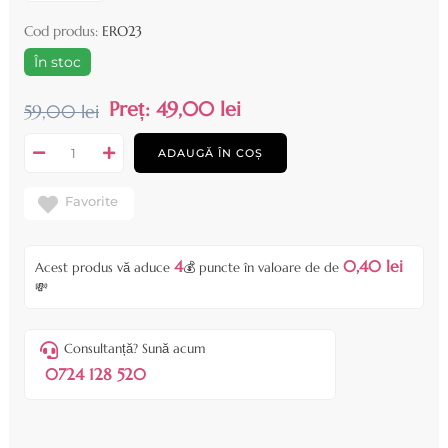
Cod produs:
ERO23
În stoc
Preț:
49,00 lei
59,00 lei
ADAUGĂ ÎN COȘ
Favorite
4
0,40 lei
Acest produs vă aduce
💰 puncte în valoare de de
💸
Consultanță? Sună acum
0724 128 520