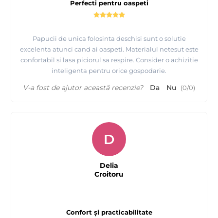
Perfecti pentru oaspeti
Papucii de unica folosinta deschisi sunt o solutie
excelenta atunci cand ai oaspeti. Materialul netesut este
confortabil si lasa piciorul sa respire. Consider o achizitie
inteligenta pentru orice gospodarie.
V-a fost de ajutor această recenzie?
Da
Nu
(
0
/
0
)
D
Delia
Croitoru
Confort și practicabilitate