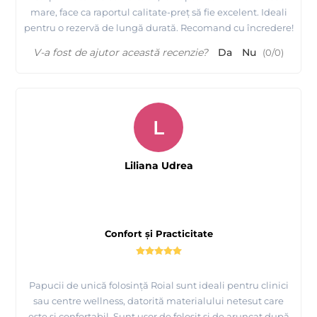
mare, face ca raportul calitate-preț să fie excelent. Ideali
pentru o rezervă de lungă durată. Recomand cu încredere!
V-a fost de ajutor această recenzie?
Da
Nu
(
0
/
0
)
L
Liliana Udrea
Confort și Practicitate
Papucii de unică folosință Roial sunt ideali pentru clinici
sau centre wellness, datorită materialului netesut care
este și confortabil. Sunt ușor de folosit și de aruncat după