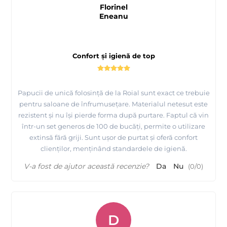
Florinel
Eneanu
Confort și igienă de top
Papucii de unică folosință de la Roial sunt exact ce trebuie
pentru saloane de înfrumusețare. Materialul netesut este
rezistent și nu își pierde forma după purtare. Faptul că vin
într-un set generos de 100 de bucăți, permite o utilizare
extinsă fără griji. Sunt ușor de purtat și oferă confort
clienților, menținând standardele de igienă.
V-a fost de ajutor această recenzie?
Da
Nu
(
0
/
0
)
D