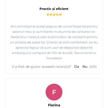
Practic și eficient
Am achiziționat acești papuci de unică folosință pentru
salonul meu și sunt foarte mulțumită de calitatea lor.
Materialul netesut este surprinzător de rezistent pentru
un produs de acest tip. Clienții se simt confortabil, iar eu
apreciez faptul că sunt ușor de depozitat datorită
ambalajului compact de 100 de bucăți. Recomand cu
încredere!
V-a fost de ajutor această recenzie?
Da
Nu
(
0
/
0
)
F
Florina