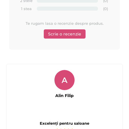
2 stele
(0)
1 stea
(0)
Te rugam lasa o recenzie despre produs.
Scrie o recenzie
A
Alin Filip
Excelenți pentru saloane