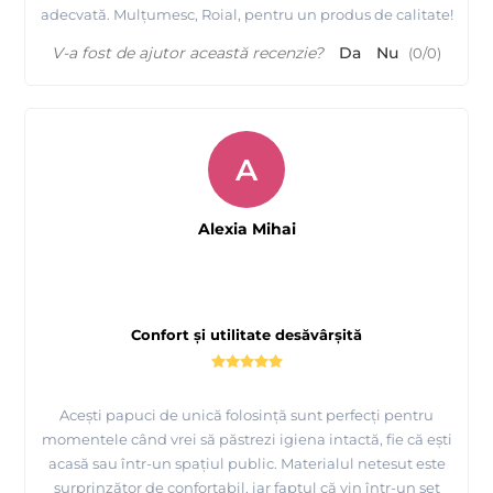
adecvată. Mulțumesc, Roial, pentru un produs de calitate!
V-a fost de ajutor această recenzie?
Da
Nu
(
0
/
0
)
A
Alexia Mihai
Confort și utilitate desăvârșită
Acești papuci de unică folosință sunt perfecți pentru
momentele când vrei să păstrezi igiena intactă, fie că ești
acasă sau într-un spațiul public. Materialul netesut este
surprinzător de confortabil, iar faptul că vin într-un set