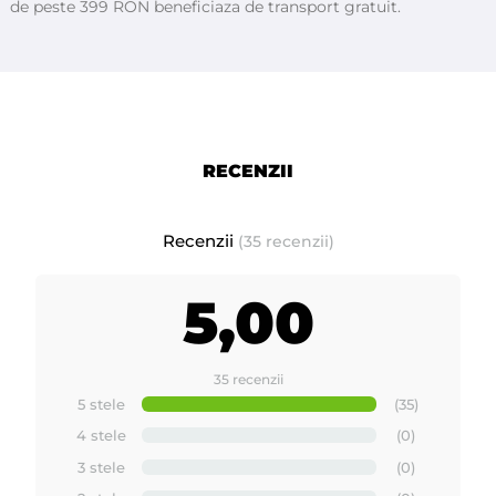
de peste 399 RON beneficiaza de transport gratuit.
RECENZII
Recenzii
(35 recenzii)
5,00
35 recenzii
5 stele
(35)
4 stele
(0)
3 stele
(0)