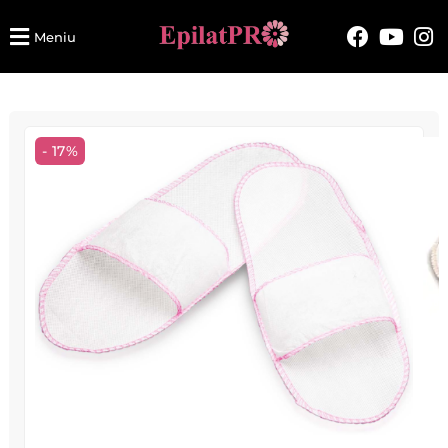
Meniu
- 17%