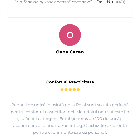
V-a fost de ajutor această recenzie?
Da
Nu
(
0
/
0
)
O
Oana Cazan
Confort și Practicitate
Papucii de unică folosință de la Roial sunt soluția perfectă
pentru confortul oaspeților mei. Materialul netesut este fin
și plăcut la atingere. Setul generos de 100 de bucăți
acoperă nevoile unui sezon întreg. O achiziție excelentă
pentru evenimente sau uz personal.