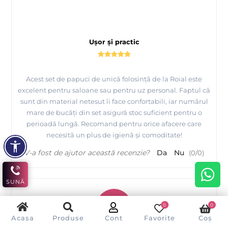
Ușor și practic
Acest set de papuci de unică folosință de la Roial este
excelent pentru saloane sau pentru uz personal. Faptul că
sunt din material netesut îi face confortabili, iar numărul
mare de bucăți din set asigură stoc suficient pentru o
perioadă lungă. Recomand pentru orice afacere care
necesită un plus de igienă și comoditate!
V-a fost de ajutor această recenzie?
Da
Nu
(
0
/
0
)
SUNĂ
G
0
0
Acasa
Produse
Cont
Favorite
Coș