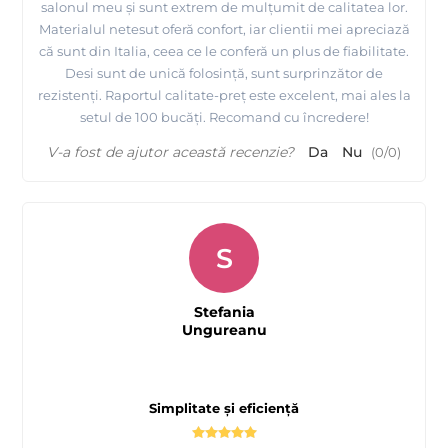
salonul meu și sunt extrem de mulțumit de calitatea lor.
Materialul netesut oferă confort, iar clientii mei apreciază
că sunt din Italia, ceea ce le conferă un plus de fiabilitate.
Desi sunt de unică folosință, sunt surprinzător de
rezistenți. Raportul calitate-preț este excelent, mai ales la
setul de 100 bucăți. Recomand cu încredere!
V-a fost de ajutor această recenzie?
Da
Nu
(
0
/
0
)
S
Stefania
Ungureanu
Simplitate și eficiență