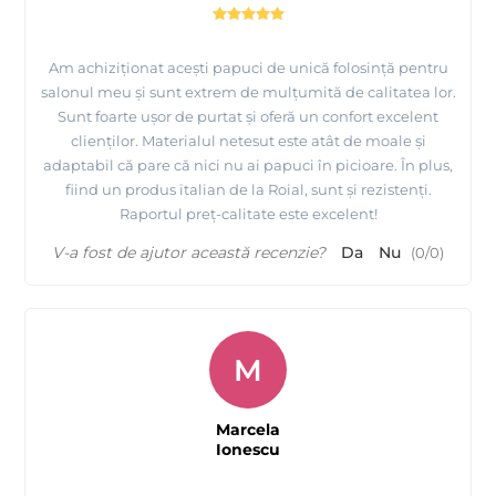
Am achiziționat acești papuci de unică folosință pentru
salonul meu și sunt extrem de mulțumită de calitatea lor.
Sunt foarte ușor de purtat și oferă un confort excelent
clienților. Materialul netesut este atât de moale și
adaptabil că pare că nici nu ai papuci în picioare. În plus,
fiind un produs italian de la Roial, sunt și rezistenți.
Raportul preț-calitate este excelent!
V-a fost de ajutor această recenzie?
Da
Nu
(
0
/
0
)
M
Marcela
Ionescu