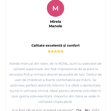
M
Mirela
Manole
Calitate excelentă și confort
Aceste mănuși din latex, de la ROIAL, sunt cu adevărat de
calitate superioară. Am fost impresionat de se pare la
senzația fină și mirosul discret de pudră de talc. Destul de
ușor de îmbrăcat și foarte confortabile pe mâini. Se
potrivesc perfect datorită mărimii S și oferă o dexteritate
bună în utilizare zilnică. Ideal pentru diverse activități în
care igiena este esențială. Importul din Italia se vede în
calitatea impecabilă.
V-a fost de ajutor această recenzie?
Da
Nu
(
0
/
0
)