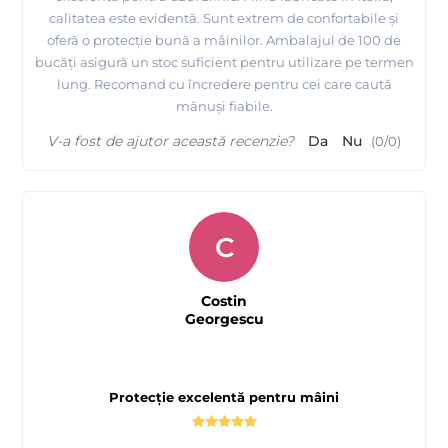
calitatea este evidentă. Sunt extrem de confortabile și
oferă o protecție bună a mâinilor. Ambalajul de 100 de
bucăți asigură un stoc suficient pentru utilizare pe termen
lung. Recomand cu încredere pentru cei care caută
mănuși fiabile.
V-a fost de ajutor această recenzie?
Da
Nu
(
0
/
0
)
C
Costin
Georgescu
Protecție excelentă pentru mâini