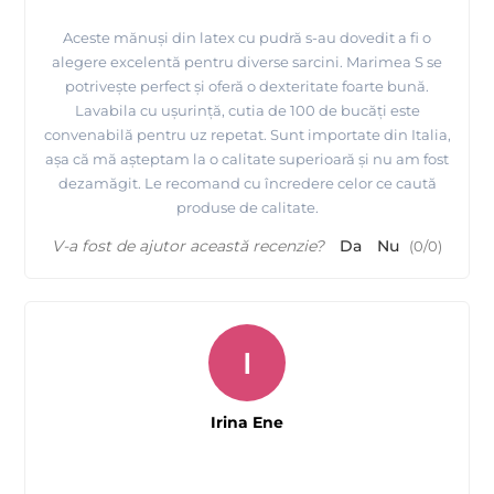
Aceste mănuși din latex cu pudră s-au dovedit a fi o
alegere excelentă pentru diverse sarcini. Marimea S se
potrivește perfect și oferă o dexteritate foarte bună.
Lavabila cu ușurință, cutia de 100 de bucăți este
convenabilă pentru uz repetat. Sunt importate din Italia,
așa că mă așteptam la o calitate superioară și nu am fost
dezamăgit. Le recomand cu încredere celor ce caută
produse de calitate.
V-a fost de ajutor această recenzie?
Da
Nu
(
0
/
0
)
I
Irina Ene