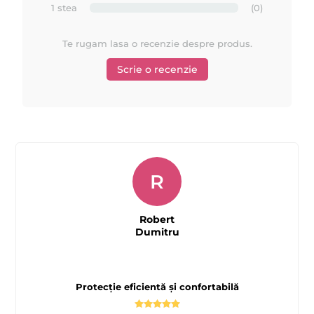
1 stea
(0)
Te rugam lasa o recenzie despre produs.
Scrie o recenzie
R
Robert
Dumitru
Protecție eficientă și confortabilă