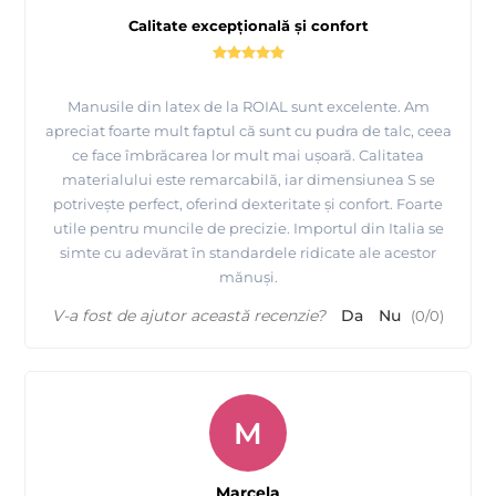
Calitate excepțională și confort
Manusile din latex de la ROIAL sunt excelente. Am
apreciat foarte mult faptul că sunt cu pudra de talc, ceea
ce face îmbrăcarea lor mult mai ușoară. Calitatea
materialului este remarcabilă, iar dimensiunea S se
potrivește perfect, oferind dexteritate și confort. Foarte
utile pentru muncile de precizie. Importul din Italia se
simte cu adevărat în standardele ridicate ale acestor
mănuși.
V-a fost de ajutor această recenzie?
Da
Nu
(
0
/
0
)
M
Marcela