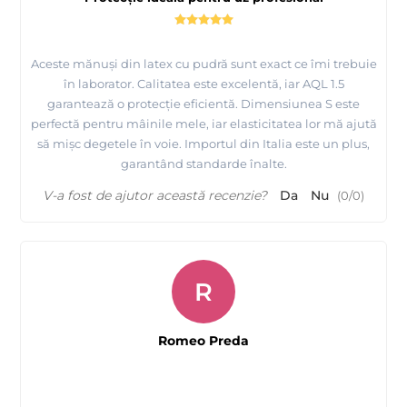
Aceste mănuși din latex cu pudră sunt exact ce îmi trebuie
în laborator. Calitatea este excelentă, iar AQL 1.5
garantează o protecție eficientă. Dimensiunea S este
perfectă pentru mâinile mele, iar elasticitatea lor mă ajută
să mișc degetele în voie. Importul din Italia este un plus,
garantând standarde înalte.
V-a fost de ajutor această recenzie?
Da
Nu
(
0
/
0
)
R
Romeo Preda