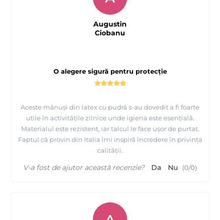
Augustin
Ciobanu
O alegere sigură pentru protecție
Aceste mănuși din latex cu pudră s-au dovedit a fi foarte
utile în activitățile zilnice unde igiena este esențială.
Materialul este rezistent, iar talcul le face ușor de purtat.
Faptul că provin din Italia îmi inspiră încredere în privința
calității.
V-a fost de ajutor această recenzie?
Da
Nu
(
0
/
0
)
A