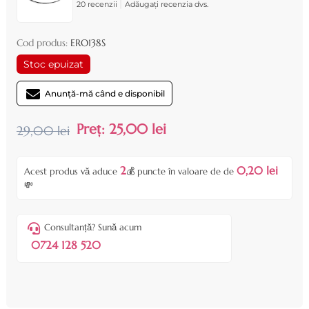
|
20 recenzii
Adăugați recenzia dvs.
Cod produs:
ERO138S
Stoc epuizat
Anunță-mă când e disponibil
Preț:
25,00 lei
29,00 lei
2
0,20 lei
Acest produs vă aduce
💰 puncte în valoare de de
💸
Consultanță? Sună acum
0724 128 520