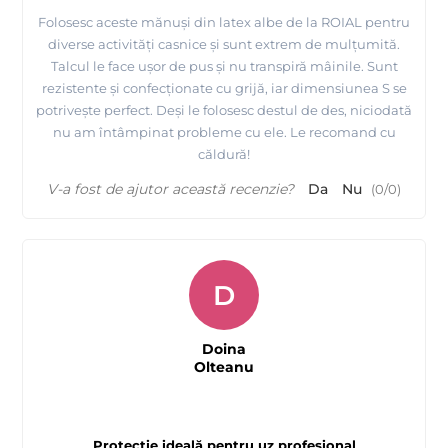
Folosesc aceste mănuși din latex albe de la ROIAL pentru
diverse activități casnice și sunt extrem de mulțumită.
Talcul le face ușor de pus și nu transpiră mâinile. Sunt
rezistente și confecționate cu grijă, iar dimensiunea S se
potrivește perfect. Deși le folosesc destul de des, niciodată
nu am întâmpinat probleme cu ele. Le recomand cu
căldură!
V-a fost de ajutor această recenzie?
Da
Nu
(
0
/
0
)
D
Doina
Olteanu
Protecție ideală pentru uz profesional