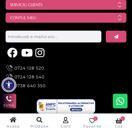
SERVICIU CLIENȚI
CONTUL MEU
0724 128 520
0724 128 540
0738 640 350
SUNĂ
0
0
Acasa
Produse
Cont
Favorite
Coș