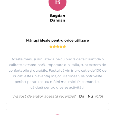
B
Bogdan
Damian
Mănuși ideale pentru orice utilizare
Aceste mănuși din latex albe cu pudră de talc sunt de o
calitate extraordinară. Importate din Italia, sunt extrem de
confortabile și durabile. Faptul că vin într-o cutie de 100 de
bucăți este un avantaj major. Mărimea S se potrivește
perfect pentru cei cu mâini mai mici. Recomand cu
căldură pentru diverse activități.
V-a fost de ajutor această recenzie?
Da
Nu
(
0
/
0
)