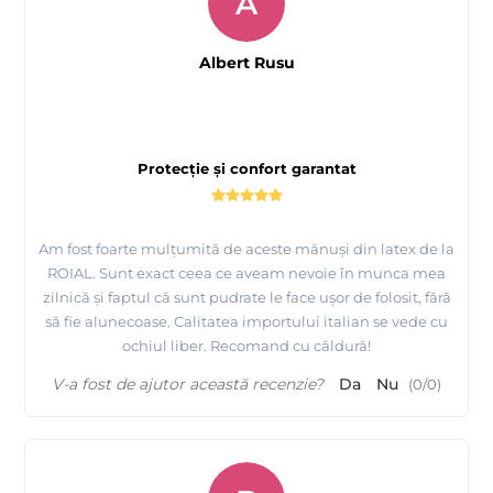
A
Albert Rusu
Protecție și confort garantat
Am fost foarte mulțumită de aceste mănuși din latex de la
ROIAL. Sunt exact ceea ce aveam nevoie în munca mea
zilnică și faptul că sunt pudrate le face ușor de folosit, fără
să fie alunecoase. Calitatea importului italian se vede cu
ochiul liber. Recomand cu căldură!
V-a fost de ajutor această recenzie?
Da
Nu
(
0
/
0
)