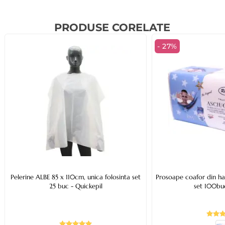
PRODUSE CORELATE
- 27%
Pelerine ALBE 85 x 110cm, unica folosinta set
Prosoape coafor din h
25 buc - Quickepil
set 100bu