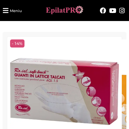
Meniu
- 14%