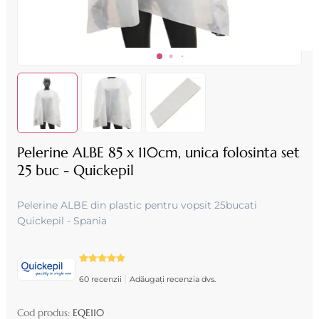
Pelerine ALBE 85 x 110cm, unica folosinta set
25 buc - Quickepil
Pelerine ALBE din plastic pentru vopsit 25bucati
Quickepil - Spania
|
60 recenzii
Adăugați recenzia dvs.
Cod produs:
EQE110