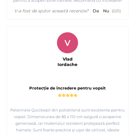
pentru a acoperi bine hainele. Recomand cu încredere!
V-a fost de ajutor această recenzie?
Da
Nu
(
0
/
0
)
V
Vlad
Iordache
Protecție de încredere pentru vopsit
Pelerinele Quickepil din polietilenă sunt excelente pentru
vopsit. Dimensiunea de 85 x 110 cm asigură o acoperire
generoasă, iar materialul rezistent protejează perfect
hainele. Sunt foarte practice și ușor de utilizat, ideale