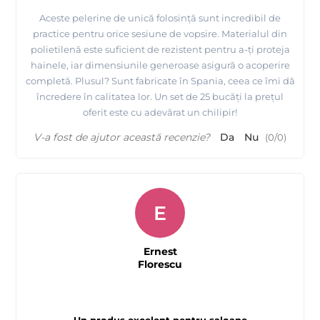
Aceste pelerine de unică folosință sunt incredibil de
practice pentru orice sesiune de vopsire. Materialul din
polietilenă este suficient de rezistent pentru a-ți proteja
hainele, iar dimensiunile generoase asigură o acoperire
completă. Plusul? Sunt fabricate în Spania, ceea ce îmi dă
încredere în calitatea lor. Un set de 25 bucăți la prețul
oferit este cu adevărat un chilipir!
V-a fost de ajutor această recenzie?
Da
Nu
(
0
/
0
)
E
Ernest
Florescu
Un produs excelent pentru saloane