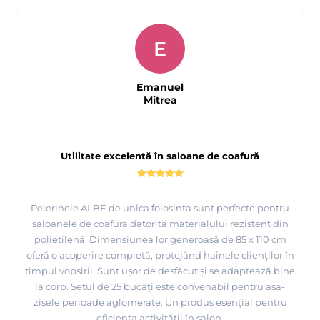
E
Emanuel
Mitrea
Utilitate excelentă în saloane de coafură
Pelerinele ALBE de unica folosinta sunt perfecte pentru
saloanele de coafură datorită materialului rezistent din
polietilenă. Dimensiunea lor generoasă de 85 x 110 cm
oferă o acoperire completă, protejând hainele clienților în
timpul vopsirii. Sunt ușor de desfăcut și se adaptează bine
la corp. Setul de 25 bucăți este convenabil pentru așa-
zisele perioade aglomerate. Un produs esențial pentru
eficiența activității în salon.