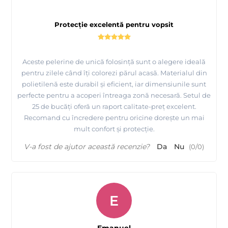
Protecție excelentă pentru vopsit
Aceste pelerine de unică folosință sunt o alegere ideală
pentru zilele când îți colorezi părul acasă. Materialul din
polietilenă este durabil și eficient, iar dimensiunile sunt
perfecte pentru a acoperi întreaga zonă necesară. Setul de
25 de bucăți oferă un raport calitate-preț excelent.
Recomand cu încredere pentru oricine dorește un mai
mult confort și protecție.
V-a fost de ajutor această recenzie?
Da
Nu
(
0
/
0
)
E
Emanuel