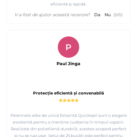
eficientă și rapidă.
V-a fost de ajutor această recenzie?
Da
Nu
(
0
/
0
)
P
Paul Jinga
Protecție eficientă și convenabilă
Pelerinele albe de unică folosință Quickepil sunt o alegere
excelentă pentru a menține curățenia în timpul vopsirii.
Realizate din polietilenă durabilă, acestea acoperă perfect
și nu se rup ușor. Setul de 25 bucăți este perfect pentru