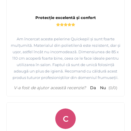
Protecție excelentă și confort
Am încercat aceste pelerine Quickepil și sunt foarte
mulțumită. Materialul din polietilenă este rezistent, dar și
ușor, astfel încât nu incomodează. Dimensiunea de 85 x
110 cm acoperă foarte bine, ceea ce le face ideale pentru
utilizarea în salon. Faptul că sunt de unică folosință
adaugă un plus de igienă. Recomand cu căldură acest
produs tuturor profesioniștilor din domeniul frumuseții.
V-a fost de ajutor această recenzie?
Da
Nu
(
0
/
0
)
C