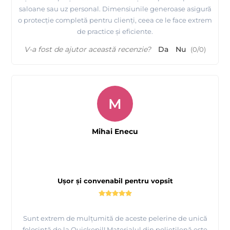
saloane sau uz personal. Dimensiunile generoase asigură
o protecție completă pentru clienți, ceea ce le face extrem
de practice și eficiente.
V-a fost de ajutor această recenzie?
Da
Nu
(
0
/
0
)
M
Mihai Enecu
Ușor și convenabil pentru vopsit
Sunt extrem de mulțumită de aceste pelerine de unică
folosință de la Quickepil! Materialul din polietilenă este