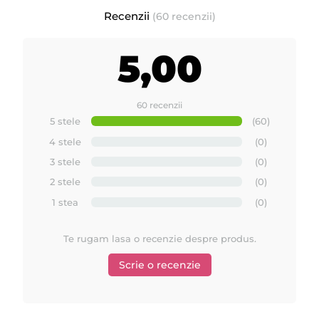
Recenzii
(60 recenzii)
5,00
60 recenzii
5 stele
(60)
4 stele
(0)
3 stele
(0)
2 stele
(0)
1 stea
(0)
Te rugam lasa o recenzie despre produs.
Scrie o recenzie