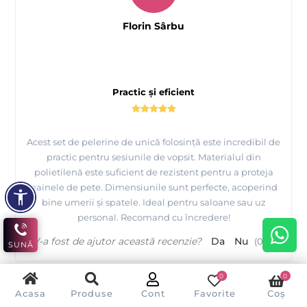
Florin Sârbu
Practic și eficient
Acest set de pelerine de unică folosință este incredibil de
practic pentru sesiunile de vopsit. Materialul din
polietilenă este suficient de rezistent pentru a proteja
hainele de pete. Dimensiunile sunt perfecte, acoperind
bine umerii și spatele. Ideal pentru saloane sau uz
personal. Recomand cu încredere!
V-a fost de ajutor această recenzie?
Da
Nu
(
0
/
0
)
SUNĂ
0
0
Acasa
Produse
Cont
Favorite
Coș