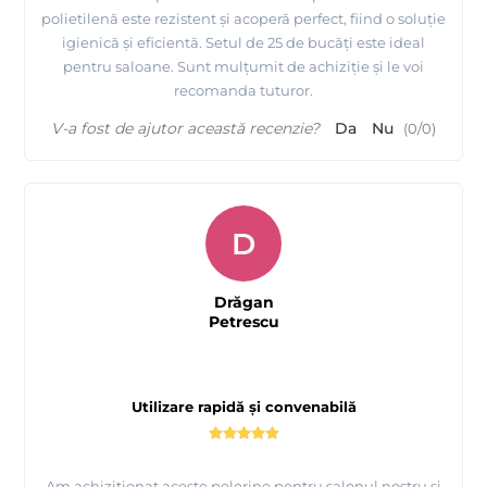
polietilenă este rezistent și acoperă perfect, fiind o soluție
igienică și eficientă. Setul de 25 de bucăți este ideal
pentru saloane. Sunt mulțumit de achiziție și le voi
recomanda tuturor.
V-a fost de ajutor această recenzie?
Da
Nu
(
0
/
0
)
D
Drăgan
Petrescu
Utilizare rapidă și convenabilă
Am achiziționat aceste pelerine pentru salonul nostru și