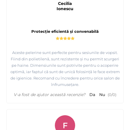
Cecilia
Ionescu
Protecție eficientă și convenabilă
Aceste pelerine sunt perfecte pentru sesiunile de vopsit.
Fiind din polietilenă, sunt rezistente și nu permit scurgeri
pe haine. Dimensiunile sunt potrivite pentru o acoperire
optimă, iar faptul că sunt de unică folosință le face extrem
de igienice. Recomand cu încredere pentru orice salon de
înfrumusețare.
V-a fost de ajutor această recenzie?
Da
Nu
(
0
/
0
)
F