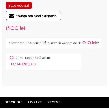
Stoc epuizat
Anunță-mă când e disponibil
15,00 lei
1
0,10 lei
Acest produs vă aduce
💰 puncte în valoare de de
💸
Consultanță? Sună acum
0724 128 520
DESCRIERE
LIVRARE
RECENZII