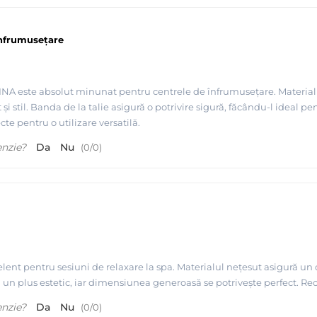
înfrumusețare
 este absolut minunat pentru centrele de înfrumusețare. Materialul n
t și stil. Banda de la talie asigură o potrivire sigură, făcându-l ideal 
te pentru o utilizare versatilă.
enzie?
Da
Nu
(
0
/
0
)
ent pentru sesiuni de relaxare la spa. Materialul nețesut asigură un c
ă un plus estetic, iar dimensiunea generoasă se potrivește perfect. R
enzie?
Da
Nu
(
0
/
0
)