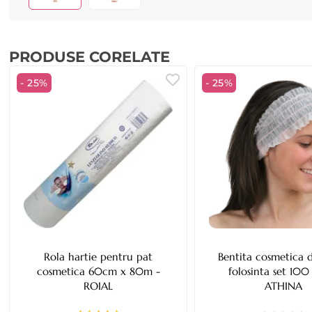
PRODUSE CORELATE
- 25%
- 25%
Rola hartie pentru pat
Bentita cosmetica 
cosmetica 60cm x 80m -
folosinta set 100
ROIAL
ATHINA