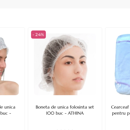
- 24%
de unica
Boneta de unica folosinta set
Cearceaf 
 buc -
100 buc - ATHINA
pentru 