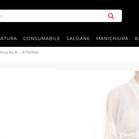
RATURA
CONSUMABILE
SALOANE
MANICHIURA
B
tica ALB - ATHINA
Kimono cosmeti
Kimono cosmetica ALB
|
31 recenzii
Adăugați re