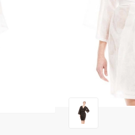
Cod produs:
ATH96
În stoc
Preț:
4,90 lei
7,00 lei
ADAUGĂ ÎN
Favorite
072
Consultanță? Sună acum
Produse similare