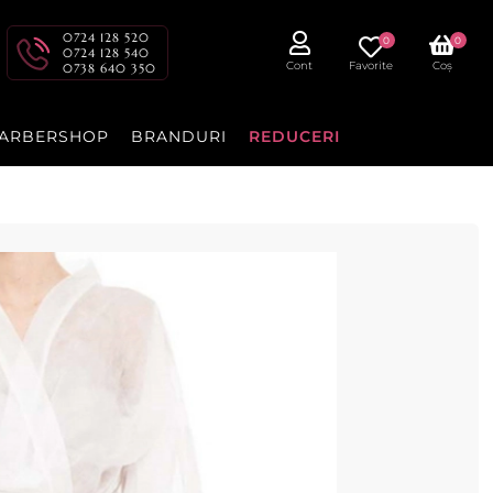
0724 128 520
0
0
0724 128 540
Cont
Favorite
Coș
0738 640 350
ARBERSHOP
BRANDURI
REDUCERI
ca ALB - ATHINA
cenzia dvs.