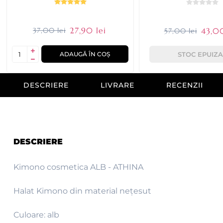
27,90 lei
37,00 lei
43,00
57,00 lei
ADAUGĂ ÎN COȘ
STOC EPUIZA
DESCRIERE
LIVRARE
RECENZII
DESCRIERE
Kimono cosmetica ALB - ATHINA
Halat Kimono din material nețesut
Culoare: alb