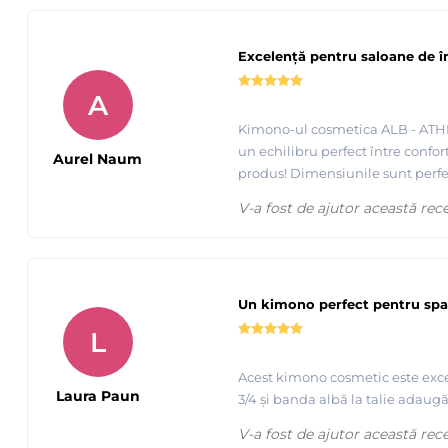
Excelență pentru saloane de 
A
Kimono-ul cosmetica ALB - ATHINA
un echilibru perfect între confor
Aurel Naum
produs! Dimensiunile sunt perfec
V-a fost de ajutor această rec
Un kimono perfect pentru spa
L
Acest kimono cosmetic este excel
Laura Paun
3/4 și banda albă la talie adaug
V-a fost de ajutor această rec