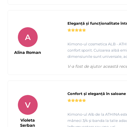
Eleganță și funcționalitate în
A
Kimono-ul cosmetica ALB - ATHINA
confort sporit. Culoarea albă emi
Alina Roman
dimensiunile sunt universale, ada
V-a fost de ajutor această rec
Confort și eleganță în saloane
V
Kimono-ul Alb de la ATHINA este 
Violeta
mâneci 3/4 și banda la talie ada
Serban
înfrumusețare sau spa-uri.