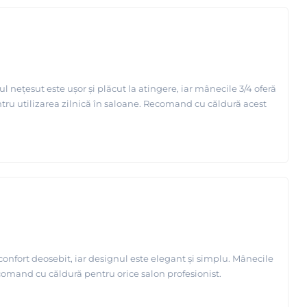
ețesut este ușor și plăcut la atingere, iar mânecile 3/4 oferă
pentru utilizarea zilnică în saloane. Recomand cu căldură acest
onfort deosebit, iar designul este elegant și simplu. Mânecile
ecomand cu căldură pentru orice salon profesionist.