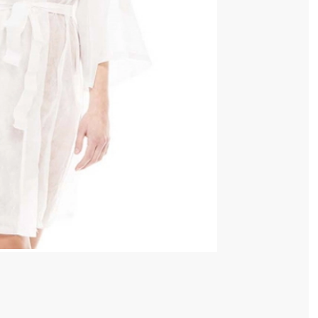
 COȘ
4 128 520