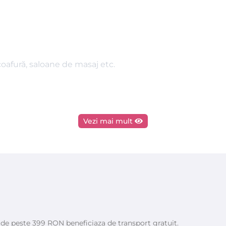
coafură, saloane de masaj etc.
Vezi mai mult
e de peste 399 RON beneficiaza de transport gratuit.