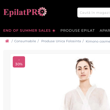
END OF SUMMER SALES ☀️
PRODUSE EPILAT
APA
/
Consumabile
/
Produse Unica Folosinta
/
Kimono cosme
-
30%