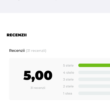
RECENZII
Recenzii
(31 recenzii)
5 stele
5,00
4 stele
3 stele
2 stele
31 recenzii
1 stea