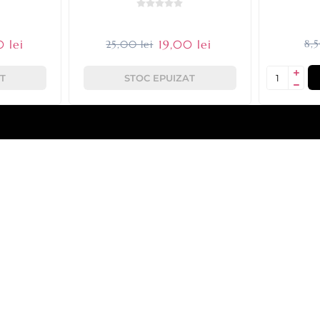
 lei
19,00 lei
8,5
25,00 lei
T
STOC EPUIZAT