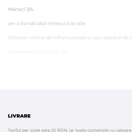
Mâneci 3/4
are o bandă albă nețesută la talie
Utilizare: centre de înfrumusețare și spa, saloane de 
Dimensiuni: 100 x 140 cm
LIVRARE
Tariful per colet este 25 RON, iar toate comenzile cu valoar