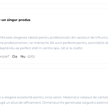
tr-un singur produs
 este alegerea ideală pentru profesioniștii din sectorul de înfrumuseț
te profesionalism, iar mânecile 3/4 sunt perfecte pentru activitățile di
ptându-se perfect atât în centre spa, cât și la coafor.
enzie?
Da
Nu
(
0
/
0
)
o alegere excelentă pentru orice salon. Materialul nețesut de calitate
ugă un plus de rafinament. Dimensiunile generoase asigură o potrivir