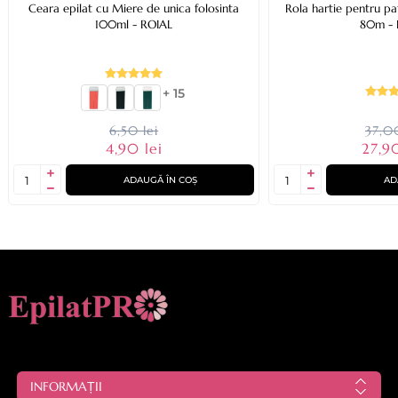
Ceara epilat cu Miere de unica folosinta
Rola hartie pentru p
100ml - ROIAL
80m - 
+ 15
6,50 lei
37,00
4,90 lei
27,90
ADAUGĂ ÎN COȘ
AD
INFORMAȚII