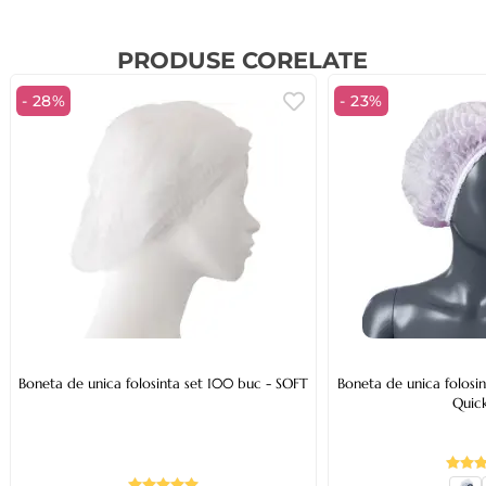
PRODUSE CORELATE
- 28%
- 23%
Boneta de unica folosinta set 100 buc - SOFT
Boneta de unica folosi
Quick