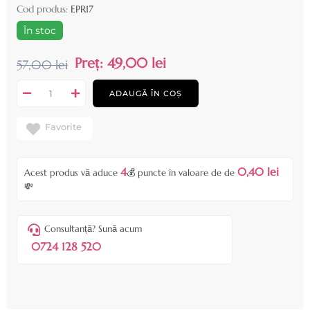
Cod produs:
EPR17
În stoc
Preț:
49,00 lei
57,00 lei
ADAUGĂ ÎN COȘ
Favorite
4
0,40 lei
Acest produs vă aduce
💰 puncte în valoare de de
💸
Consultanță? Sună acum
0724 128 520