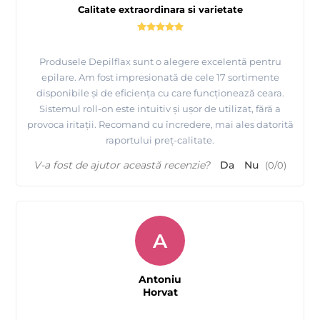
Calitate extraordinara si varietate
Produsele Depilflax sunt o alegere excelentă pentru
epilare. Am fost impresionată de cele 17 sortimente
disponibile și de eficiența cu care funcționează ceara.
Sistemul roll-on este intuitiv și ușor de utilizat, fără a
provoca iritații. Recomand cu încredere, mai ales datorită
raportului preț-calitate.
Prezentare produse profesionale pentru epilare
V-a fost de ajutor această recenzie?
Da
Nu
(
0
/
0
)
Depilflax
A
Antoniu
Horvat