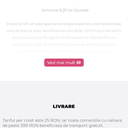
- la numai 6,20 lei / bucata
Ceara la roll-on este special conceputa pentru cosmeticienele
care doresc sa aibe rezultate remarcabile. Continutul de rasini
ajuta ca ceara sa fie topita la temperatura ridicate fara ca
aceasta sa arda. In consecinta, ceara se raceste aproape
imediat, minimizand senzatia de arsura. Ceara se
indeparteaza folosind benzile de epilat.
Vezi mai mult
Pentru a obtine rezultate optime cu ceara la rezerve
DEPILFLAX, folositi pentru incalzira cerii numai
echipamentele de incalzit ceara DEPILFLAX.
Aparatele performante de incalzit ceara DEPILFLAX, sunt
concepute special pentru punctele de topire ale produselor
DEPILFLAX și asigură o epilare perfectă.
LIVRARE
Tariful per colet este 25 RON, iar toate comenzile cu valoare
Ceara de calitate Premium import Spania
de peste 399 RON beneficiaza de transport gratuit.