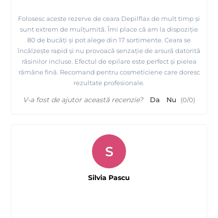
Folosesc aceste rezerve de ceara Depilflax de mult timp și
sunt extrem de mulțumită. Îmi place că am la dispoziție
80 de bucăți și pot alege din 17 sortimente. Ceara se
încălzește rapid și nu provoacă senzație de arsură datorită
răsinilor incluse. Efectul de epilare este perfect și pielea
rămâne fină. Recomand pentru cosmeticiene care doresc
rezultate profesionale.
V-a fost de ajutor această recenzie?
Da
Nu
(
0
/
0
)
Tutorial Depilflax, epilare cu ceara de unica folosinta la
S
rezerve ROLL ON
Silvia Pascu