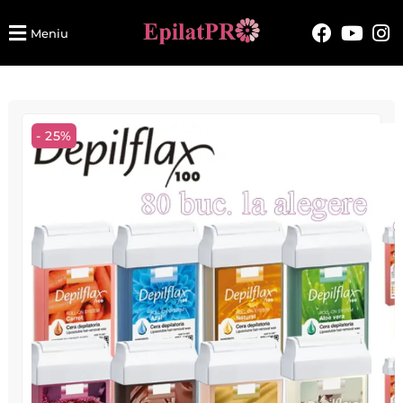
Meniu
- 25%