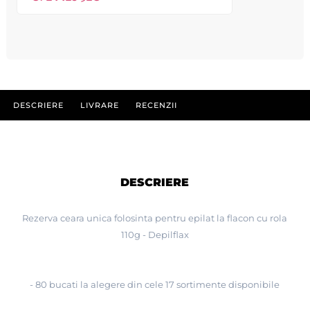
DESCRIERE
LIVRARE
RECENZII
DESCRIERE
Rezerva ceara unica folosinta pentru epilat la flacon cu rola
110g - Depilflax
- 80 bucati la alegere din cele 17 sortimente disponibile