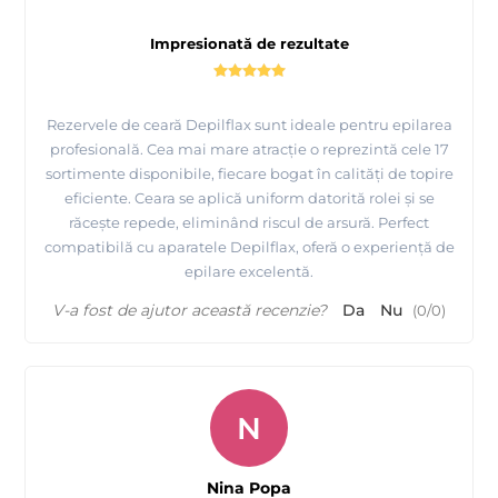
Impresionată de rezultate
Rezervele de ceară Depilflax sunt ideale pentru epilarea
profesională. Cea mai mare atracție o reprezintă cele 17
Epilarea cu ceara la rezerve ROLL ON - Depilflax
sortimente disponibile, fiecare bogat în calități de topire
eficiente. Ceara se aplică uniform datorită rolei și se
răcește repede, eliminând riscul de arsură. Perfect
compatibilă cu aparatele Depilflax, oferă o experiență de
epilare excelentă.
V-a fost de ajutor această recenzie?
Da
Nu
(
0
/
0
)
N
Nina Popa