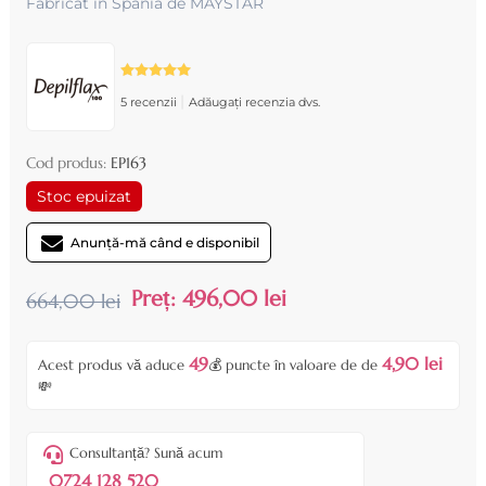
Fabricat in Spania de MAYSTAR
|
5 recenzii
Adăugați recenzia dvs.
Cod produs:
EP163
Stoc epuizat
Anunță-mă când e disponibil
Preț:
496,00 lei
664,00 lei
49
4,90 lei
Acest produs vă aduce
💰 puncte în valoare de de
💸
Consultanță? Sună acum
0724 128 520