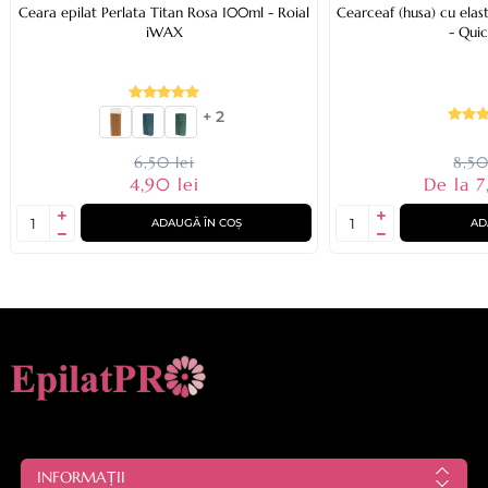
Ceara epilat Perlata Titan Rosa 100ml - Roial
Cearceaf (husa) cu ela
iWAX
- Quic
+ 2
6,50 lei
8,50
4,90 lei
De la 7
ADAUGĂ ÎN COȘ
AD
INFORMAȚII