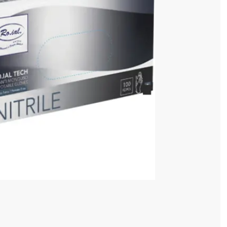
0,20 lei
 în valoare de de
💸
4 128 520