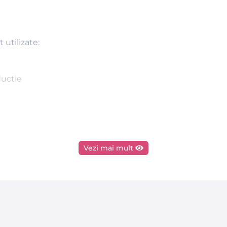
utilizate:
ductie
Vezi mai mult
imi si solventi.