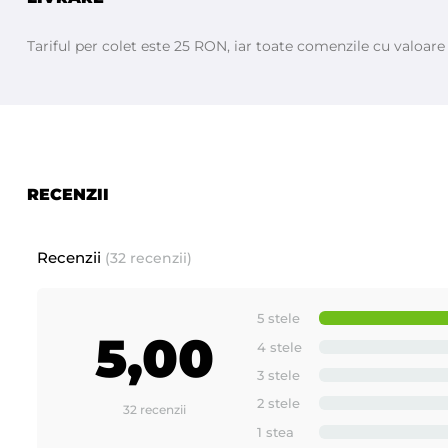
Tariful per colet este 25 RON, iar toate comenzile cu valoar
RECENZII
Recenzii
(32 recenzii)
5 stele
5,00
4 stele
3 stele
2 stele
32 recenzii
1 stea