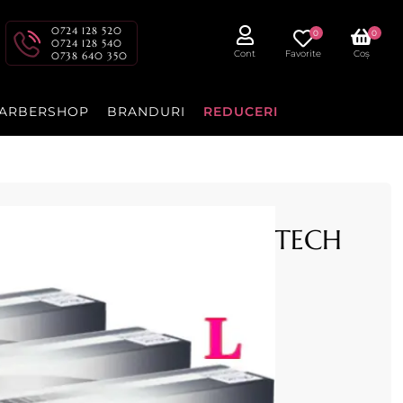
0724 128 520
0
0
0724 128 540
Cont
Favorite
Coș
0738 640 350
ARBERSHOP
BRANDURI
REDUCERI
egre 100buc L - ROIAL TECH
e talc set 100bucati L
cenzia dvs.