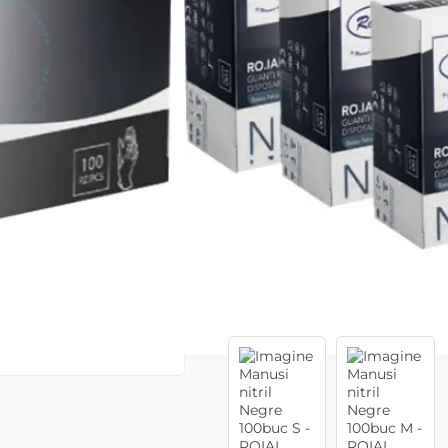
Cod produs:
ERO225l
Stoc epuizat
Anunță-mă când e disponibil
Preț:
29,90 lei
39,00 lei
2
Acest produs vă aduce
💰 puncte
072
Consultanță? Sună acum
Produse similare