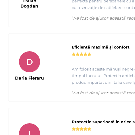
Traian
perfecte pentru persoanele cu ale
Bogdan
cu o senzație de catifelare, sunt
V-a fost de ajutor această rec
Eficiență maximă și confort
D
Am folosit aceste mănuși negre di
timpul lucrului. Protecția antichi
Daria Fieraru
produs importat din Italia care îș
V-a fost de ajutor această rec
Protecție superioară în orice s
I