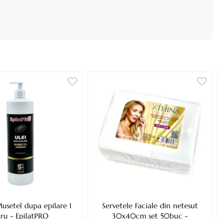
usetel dupa epilare 1
Servetele Faciale din netesut
tru - EpilatPRO
30x40cm set 50buc -