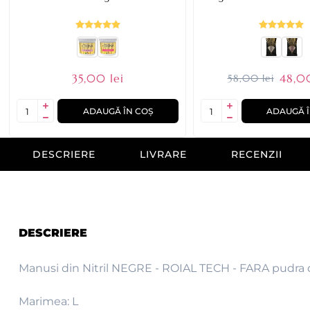
35,00 lei
48,00
58,00 lei
ADAUGĂ ÎN COȘ
ADAUGĂ Î
DESCRIERE
LIVRARE
RECENZII
DESCRIERE
Manusi din Nitril NEGRE - ROIAL TECH - FARA pudra de
Marimea: L