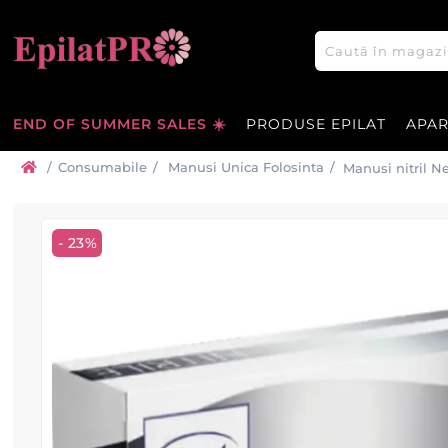
END OF SUMMER SALES ☀️
PRODUSE EPILAT
APA
/
Consumabile
/
Manusi Unica Folosinta
/
Manusi nitril 
- 23%