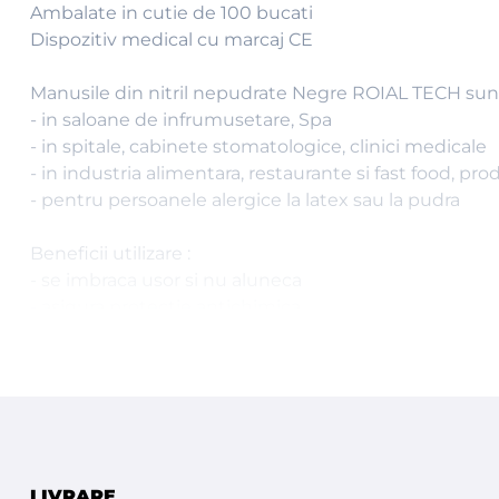
Ambalate in cutie de 100 bucati
Dispozitiv medical cu marcaj CE
Manusile din nitril nepudrate Negre ROIAL TECH sunt 
- in saloane de infrumusetare, Spa
- in spitale, cabinete stomatologice, clinici medicale
- in industria alimentara, restaurante si fast food, pro
- pentru persoanele alergice la latex sau la pudra
Beneficii utilizare :
- se imbraca usor si nu aluneca
- asigura protectie antichimica
- previn iritatiile si dermatita
- protejeaza de substante nedorite sau periculoase
- asigura protectia mainilor de substante chimice, gras
- nu contin latex, sunt catifelate si usor elastice.
- reduc riscul de hipersensibilitate si reactii alergice.
Importate din Italia de la ROIAL
LIVRARE