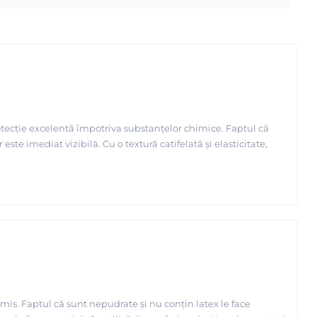
protecție excelentă împotriva substanțelor chimice. Faptul că
este imediat vizibilă. Cu o textură catifelată și elasticitate,
is. Faptul că sunt nepudrate și nu conțin latex le face