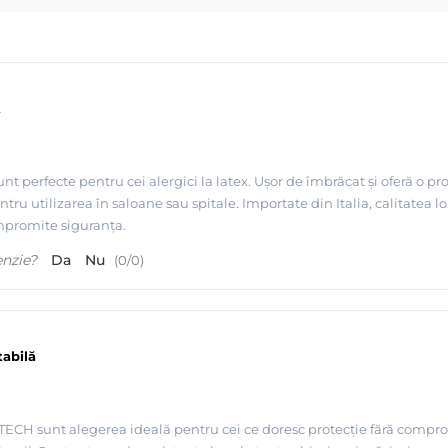
t
nt perfecte pentru cei alergici la latex. Ușor de îmbrăcat și oferă o 
ru utilizarea în saloane sau spitale. Importate din Italia, calitatea lor 
ompromite siguranța.
enzie?
Da
Nu
(
0
/
0
)
tabilă
TECH sunt alegerea ideală pentru cei ce doresc protecție fără comprom