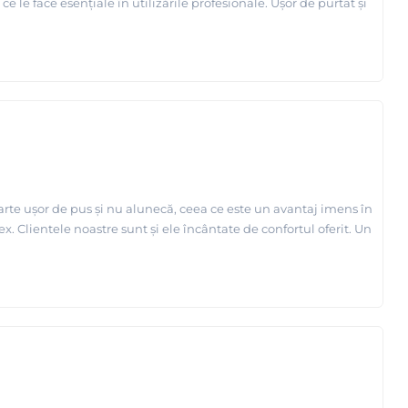
 le face esențiale în utilizările profesionale. Ușor de purtat și
oarte ușor de pus și nu alunecă, ceea ce este un avantaj imens în
ex. Clientele noastre sunt și ele încântate de confortul oferit. Un