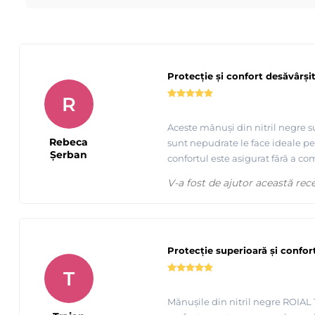
Protecție și confort desăvârși
R
Aceste mănuși din nitril negre su
Rebeca
sunt nepudrate le face ideale pent
Şerban
confortul este asigurat fără a c
V-a fost de ajutor această rec
Protecție superioară și confor
T
Mănușile din nitril negre ROIAL 