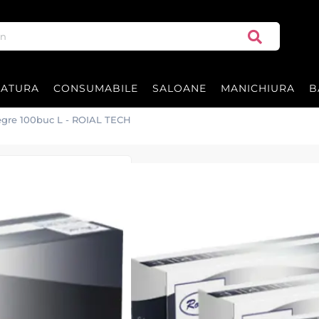
RATURA
CONSUMABILE
SALOANE
MANICHIURA
B
Negre 100buc L - ROIAL TECH
Manusi nitril N
Manusi Nitril Negre fara pudra d
|
32 recenzii
Adăugați re