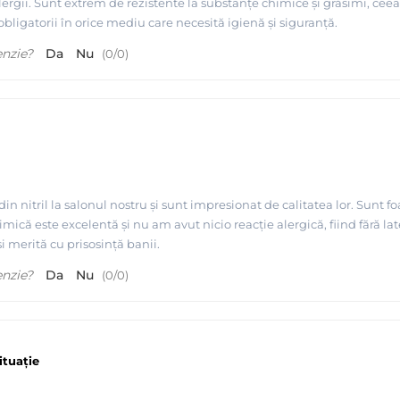
rgii. Sunt extrem de rezistente la substanțe chimice și grăsimi, ceea ce
 obligatorii în orice mediu care necesită igienă și siguranță.
enzie?
Da
Nu
(
0
/
0
)
n nitril la salonul nostru și sunt impresionat de calitatea lor. Sunt f
mică este excelentă și nu am avut nicio reacție alergică, fiind fără lat
i merită cu prisosință banii.
enzie?
Da
Nu
(
0
/
0
)
ituație