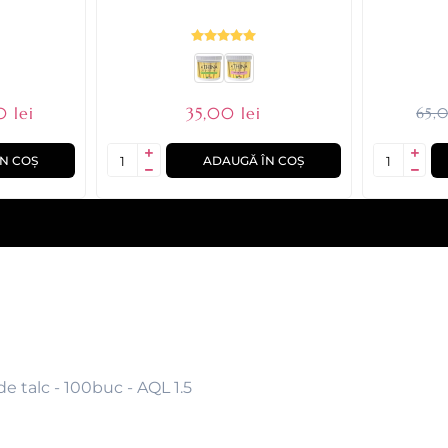
 lei
35,00 lei
65,0
N COȘ
ADAUGĂ ÎN COȘ
 talc - 100buc - AQL 1.5