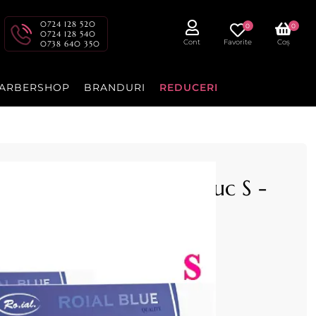
0724 128 520
0
0
0724 128 540
Cont
Favorite
Coș
0738 640 350
ARBERSHOP
BRANDURI
REDUCERI
bastre fara pudra 100buc S -
a de talc set 100bucati S
cenzia dvs.