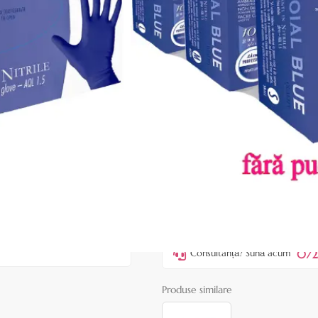
Cod produs:
ERO134S
În stoc
Preț:
29,90 lei
37,00 lei
ADAUGĂ ÎN
Favorite
2
Acest produs vă aduce
💰 puncte
072
Consultanță? Sună acum
Produse similare