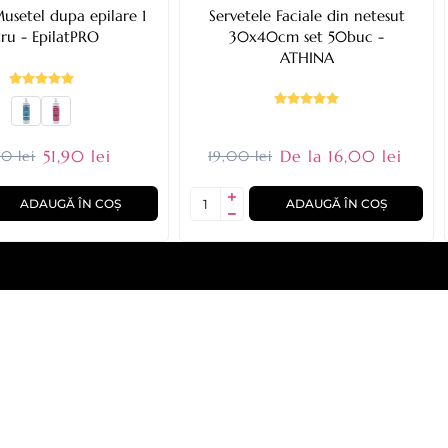
usetel dupa epilare 1
Servetele Faciale din netesut
tru - EpilatPRO
30x40cm set 50buc -
ATHINA
51,90 lei
De la 16,00 lei
0 lei
19,00 lei
ADAUGĂ ÎN COȘ
ADAUGĂ ÎN COȘ