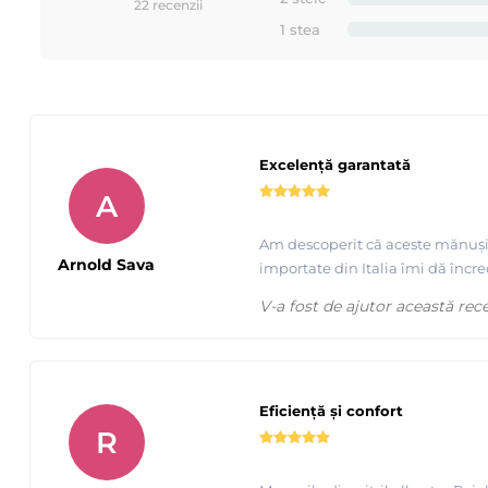
22 recenzii
1 stea
Excelență garantată
A
Am descoperit că aceste mănuși di
Arnold Sava
importate din Italia îmi dă încre
V-a fost de ajutor această rec
Eficiență și confort
R