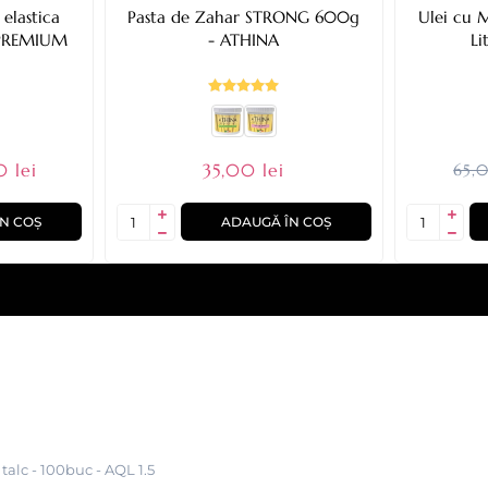
elastica
Pasta de Zahar STRONG 600g
Ulei cu M
 PREMIUM
- ATHINA
Li
 lei
35,00 lei
65,0
N COȘ
ADAUGĂ ÎN COȘ
alc - 100buc - AQL 1.5