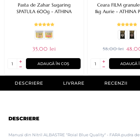
Pasta de Zahar Sugaring
Ceara FILM granule 
SPATULA 600g - ATHINA
1kg Aurie - ATHINA
35,00 lei
48,00
58,00 lei
ADAUGĂ ÎN COȘ
ADAUGĂ Î
DESCRIERE
LIVRARE
RECENZII
DESCRIERE
Manusi din Nitril ALBASTRE "Roial Blue Quality" - FARA pudra de t