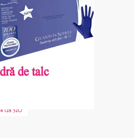
 COȘ
0,20 lei
 în valoare de de
💸
4 128 520