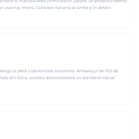
mentelor și manipularea chimicalelor ușoare, iar protecția oferită
n avantaj imens. Calitatea italiană se simte și în detalii.
 alergii și oferă o dexteritate excelentă. Ambalajul de 100 de
rtate din Italia, acestea demonstrează un standard ridicat