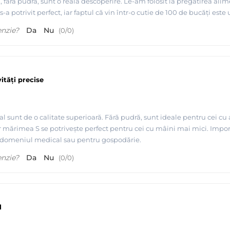
l, fără pudră, sunt o reală descoperire. Le-am folosit la pregătirea ali
 potrivit perfect, iar faptul că vin într-o cutie de 100 de bucăți este u
enzie?
Da
Nu
(
0
/
0
)
ități precise
ial sunt de o calitate superioară. Fără pudră, sunt ideale pentru cei cu
ar mărimea S se potrivește perfect pentru cei cu mâini mai mici. Impo
 domeniul medical sau pentru gospodărie.
enzie?
Da
Nu
(
0
/
0
)
l