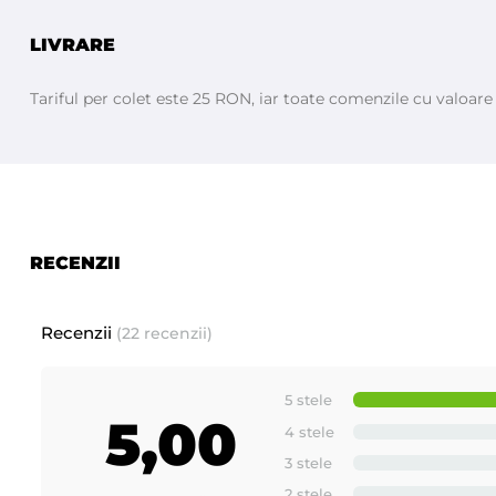
LIVRARE
Tariful per colet este 25 RON, iar toate comenzile cu valoar
RECENZII
Recenzii
(22 recenzii)
5 stele
5,00
4 stele
3 stele
2 stele