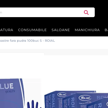
RATURA
CONSUMABILE
SALOANE
MANICHIURA
B
lbastre fara pudra 100buc S - ROIAL
Manusi nitril al
ROIAL
Manusi Nitril albastre fara pudr
|
22 recenzii
Adăugați re