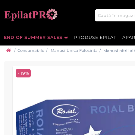
END OF SUMMER SALES ☀️
PRODUSE EPILAT
APA
/
Consumabile
/
Manusi Unica Folosinta
/
Manusi nitril a
- 19%