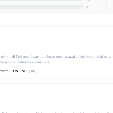
(0)
n nitril fără pudră sunt perfecte pentru uzul zilnic. Materialul este r
dere în calitatea lor superioară.
enzie?
Da
Nu
(
0
/
0
)