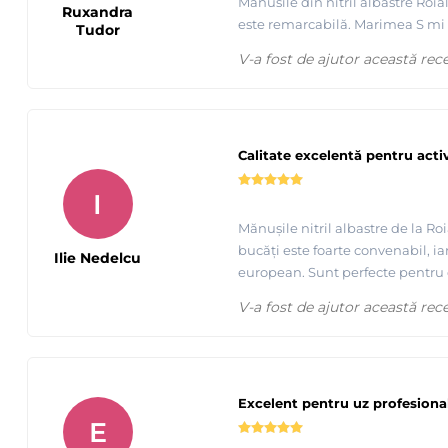
Manusile din nitril albastre Roia
Ruxandra
este remarcabilă. Marimea S mi s-a
Tudor
V-a fost de ajutor această rec
Calitate excelentă pentru activ
I
Mănușile nitril albastre de la Ro
bucăți este foarte convenabil, i
Ilie Nedelcu
european. Sunt perfecte pentru
V-a fost de ajutor această rec
Excelent pentru uz profesiona
E