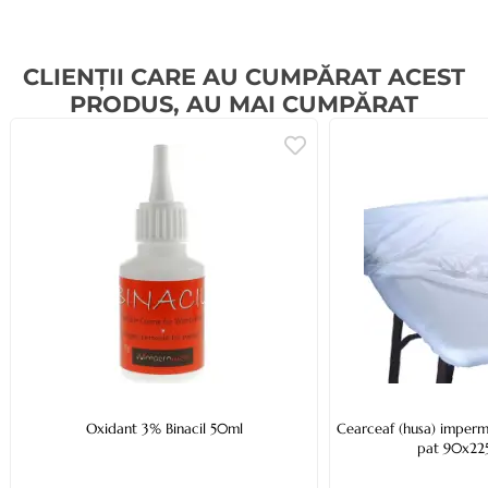
CLIENȚII CARE AU CUMPĂRAT ACEST
PRODUS, AU MAI CUMPĂRAT
Oxidant 3% Binacil 50ml
Cearceaf (husa) imperme
pat 90x22