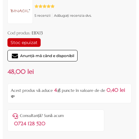
|
5 recenzii
Adăugați recenzia dvs.
Cod produs:
EBX13
Stoc epuizat
Anunță-mă când e disponibil
48,00 lei
4
0,40 lei
Acest produs vă aduce
💰 puncte în valoare de de
💸
Consultanță? Sună acum
0724 128 520