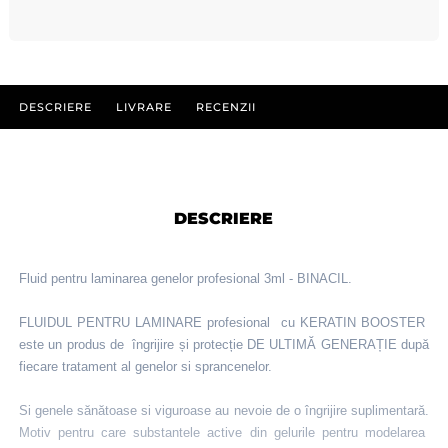
DESCRIERE
LIVRARE
RECENZII
DESCRIERE
Fluid pentru laminarea genelor profesional 3ml - BINACIL.
FLUIDUL PENTRU LAMINARE profesional cu KERATIN BOOSTER
este un produs de îngrijire și protecție DE ULTIMĂ GENERAȚIE după
fiecare tratament al genelor si sprancenelor.
Si genele sănătoase si viguroase au nevoie de o îngrijire suplimentară.
Motiv pentru care substantele active din gelurile pentru modelarea