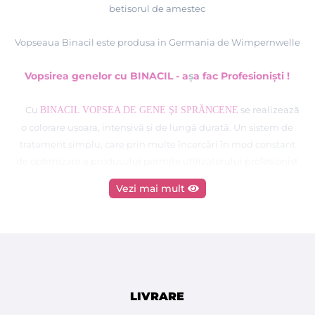
betisorul de amestec
Vopseaua Binacil este produsa in Germania de Wimpernwelle
Vopsirea genelor cu BINACIL - a
ş
a fac Profesionişti !
Cu
se realizează
BINACIL VOPSEA DE GENE ŞI SPRĂNCENE
o colorare uşoara, intensivă şi de lungă durată. Un sistem de
tratament simplu, care prin multe încercări în mod constant
de optimizare a produsului permite utilizatorului profesionist
rezultate convingătore.
Vezi mai mult
LIVRARE