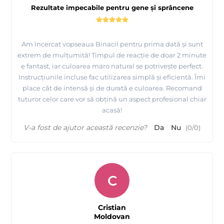
Rezultate impecabile pentru gene și sprâncene
Am încercat vopseaua Binacil pentru prima dată și sunt
extrem de mulțumită! Timpul de reacție de doar 2 minute
e fantast, iar culoarea maro natural se potrivește perfect.
Instrucțiunile incluse fac utilizarea simplă și eficientă. Îmi
place cât de intensă și de durată e culoarea. Recomand
tuturor celor care vor să obțină un aspect profesional chiar
acasă!
V-a fost de ajutor această recenzie?
Da
Nu
(
0
/
0
)
C
Cristian
Moldovan