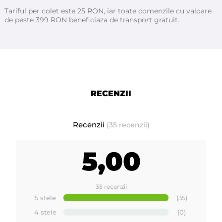
Tariful per colet este 25 RON, iar toate comenzile cu valoare
de peste 399 RON beneficiaza de transport gratuit.
RECENZII
Recenzii
(35 recenzii)
5,00
35 recenzii
5 stele
(35)
4 stele
(0)