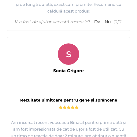
și de lungă durată, exact cum promite. Recomand cu
căldură acest produs!
V-a fost de ajutor această recenzie?
Da
Nu
(
0
/
0
)
S
Sonia Grigore
Rezultate uimitoare pentru gene și sprâncene
Am încercat recent vopseaua Binacil pentru prima dată și
am fost impresionată de cât de ușor a fost de utilizat. Cu
un timp de reacție de doar 2 minute, am obținut o nuanță