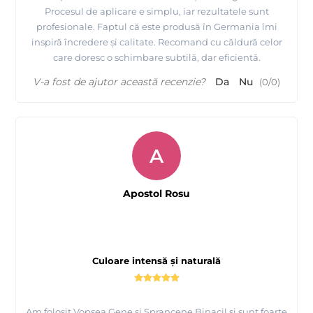
Procesul de aplicare e simplu, iar rezultatele sunt
profesionale. Faptul că este produsă în Germania îmi
inspiră încredere și calitate. Recomand cu căldură celor
care doresc o schimbare subtilă, dar eficientă.
V-a fost de ajutor această recenzie?
Da
Nu
(
0
/
0
)
A
Apostol Rosu
Culoare intensă și naturală
Am folosit Vopsea Gene si Sprancene Binacil și sunt foarte