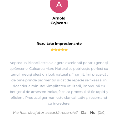
A
Arnold
Cojocaru
Rezultate impresionante
Vopseaua Binacil este o alegere excelentă pentru gene și
sprâncene. Culoarea Maro Natural se potrivește perfect cu
tenul meu și oferă un look natural și îngrijit. Îmi place cât
de bine prinde pigmentul și cât de repede se fixează, în
doar două minute! Simplitatea utilizării, împreună cu
betișorul de amestec inclus, face ca procesul să fie rapid și
eficient. Produsul german este clar calitativ și recomand
cu încredere.
V-a fost de ajutor această recenzie?
Da
Nu
(
0
/
0
)