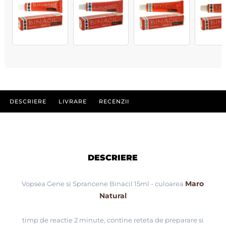
DESCRIERE
LIVRARE
RECENZII
DESCRIERE
Maro
Vopsea Gene si Sprancene Binacil 15ml - culoarea
Natural
timp de reactie 2 minute, contine reteta de preparare si