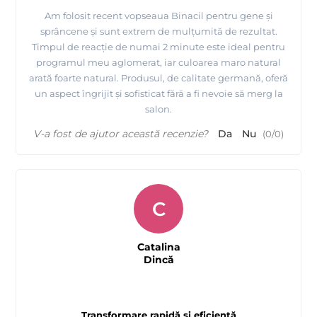
Am folosit recent vopseaua Binacil pentru gene și
sprâncene și sunt extrem de mulțumită de rezultat.
Timpul de reacție de numai 2 minute este ideal pentru
programul meu aglomerat, iar culoarea maro natural
arată foarte natural. Produsul, de calitate germană, oferă
un aspect îngrijit și sofisticat fără a fi nevoie să merg la
salon.
V-a fost de ajutor această recenzie?
Da
Nu
(
0
/
0
)
C
Catalina
Dincă
Transformare rapidă și eficientă