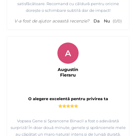
satisfăcătoare. Recomand cu căldură pentru oricine
dorește o schimbare subtilă dar de impact!
V-a fost de ajutor această recenzie?
Da
Nu
(
0
/
0
)
A
Augustin
Fieraru
O alegere excelentă pentru privirea ta
Vopsea Gene si Sprancene Binacil a fost o adevărată
surpriză! În doar două minute, genele și sprâncenele mele
au căpătat un maro natural intens și de lungă durată.