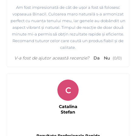
Am fost impresionată de cât de ușor a fost să folosesc
vopseaua Binacil. Culoarea maro naturală s-a armonizat
perfect cu nuanța tenului meu, iar genele au dobândit un
aspect vibrant și natural. Timpul de reacție de doar două
minute mi-a permis să obțin rezultate rapide și eficiente.
Recomand tuturor celor care caută un produs fiabil și de
calitate.
V-a fost de ajutor această recenzie?
Da
Nu
(
0
/
0
)
C
Catalina
Stefan
Rezultate Profesionale Rapide