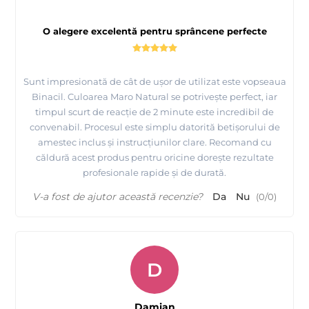
O alegere excelentă pentru sprâncene perfecte
Sunt impresionată de cât de ușor de utilizat este vopseaua
Binacil. Culoarea Maro Natural se potrivește perfect, iar
timpul scurt de reacție de 2 minute este incredibil de
convenabil. Procesul este simplu datorită betișorului de
amestec inclus și instrucțiunilor clare. Recomand cu
căldură acest produs pentru oricine dorește rezultate
profesionale rapide și de durată.
V-a fost de ajutor această recenzie?
Da
Nu
(
0
/
0
)
D
Damian