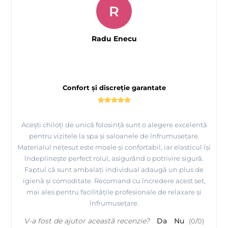
R
Radu Enecu
Confort și discreție garantate
Acești chiloți de unică folosință sunt o alegere excelentă
pentru vizitele la spa și saloanele de înfrumusețare.
Materialul nețesut este moale și confortabil, iar elasticul își
îndeplinește perfect rolul, asigurând o potrivire sigură.
Faptul că sunt ambalați individual adaugă un plus de
igienă și comoditate. Recomand cu încredere acest set,
mai ales pentru facilitățile profesionale de relaxare și
înfrumusețare.
V-a fost de ajutor această recenzie?
Da
Nu
(
0
/
0
)