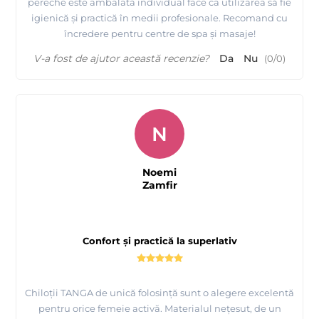
pereche este ambalată individual face ca utilizarea să fie
igienică și practică în medii profesionale. Recomand cu
încredere pentru centre de spa și masaje!
V-a fost de ajutor această recenzie?
Da
Nu
(
0
/
0
)
N
Noemi
Zamfir
Confort și practică la superlativ
Chiloții TANGA de unică folosință sunt o alegere excelentă
pentru orice femeie activă. Materialul nețesut, de un