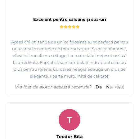
Excelent pentru saloane și spa-uri
Acești chiloți tanga de unică folosință sunt perfecți pentru
utilizarea în centrele de înfrumusețare. Sunt confortabili,
elasticul moale nu strânge, iar materialul nețesut rezistă
la umiditate. Faptul că sunt ambalați individual este un
plus pentru igienă. Culoarea neagră adaugă un plus de
eleganță. Foarte mulțumită de calitate!
V-a fost de ajutor această recenzie?
Da
Nu
(
0
/
0
)
T
Teodor Bita