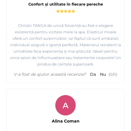
Confort și utilitate în fiecare pereche
Chiloții TANGA de unică folosință au fost o alegere
excelentă pentru vizitele mele la spa. Elasticul moale
oferă un confort surprinzător, iar faptul că sunt ambalați
individual asigură o igienă perfectă. Materialul rezistent la
umiditate face experiența și mai plăcută. Ideali pentru
orice salon de înfrumusețare sau tratamente corporale! Un
produs de calitate superioară.
V-a fost de ajutor această recenzie?
Da
Nu
(
0
/
0
)
A
Alina Coman