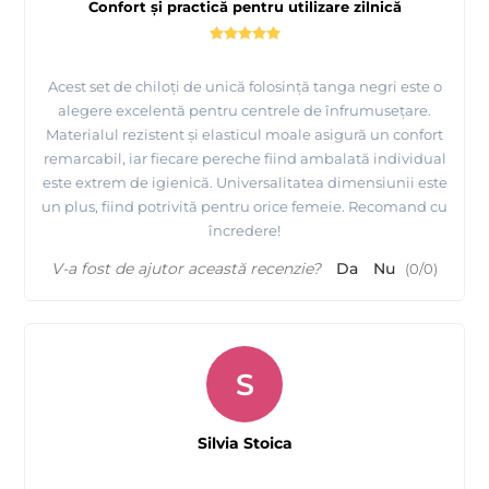
Confort și practică pentru utilizare zilnică
Acest set de chiloți de unică folosință tanga negri este o
alegere excelentă pentru centrele de înfrumusețare.
Materialul rezistent și elasticul moale asigură un confort
remarcabil, iar fiecare pereche fiind ambalată individual
este extrem de igienică. Universalitatea dimensiunii este
un plus, fiind potrivită pentru orice femeie. Recomand cu
încredere!
V-a fost de ajutor această recenzie?
Da
Nu
(
0
/
0
)
S
Silvia Stoica