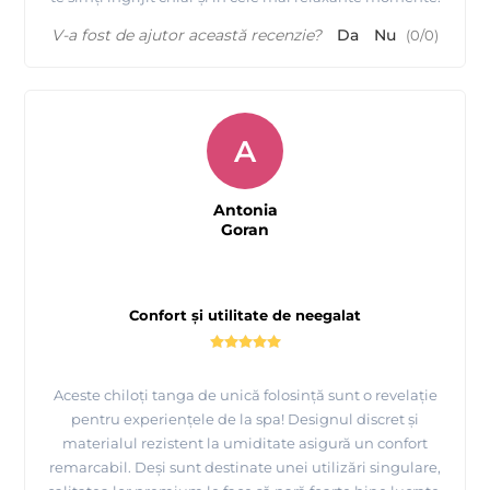
V-a fost de ajutor această recenzie?
Da
Nu
(
0
/
0
)
A
Antonia
Goran
Confort și utilitate de neegalat
Aceste chiloți tanga de unică folosință sunt o revelație
pentru experiențele de la spa! Designul discret și
materialul rezistent la umiditate asigură un confort
remarcabil. Deși sunt destinate unei utilizări singulare,