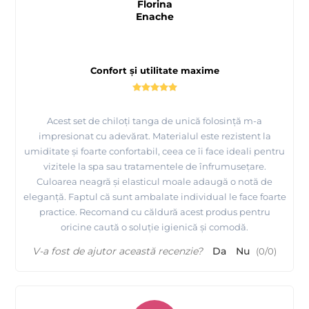
Florina
Enache
Confort și utilitate maxime
Acest set de chiloți tanga de unică folosință m-a
impresionat cu adevărat. Materialul este rezistent la
umiditate și foarte confortabil, ceea ce îi face ideali pentru
vizitele la spa sau tratamentele de înfrumusețare.
Culoarea neagră și elasticul moale adaugă o notă de
eleganță. Faptul că sunt ambalate individual le face foarte
practice. Recomand cu căldură acest produs pentru
oricine caută o soluție igienică și comodă.
V-a fost de ajutor această recenzie?
Da
Nu
(
0
/
0
)