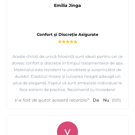
Emilia Jinga
Confort și Discreție Asigurate
Aceste chiloți de unică folosință sunt ideali pentru cei ce
doresc confort și discreție în timpul tratamentelor de spa.
Materialul este rezistent la umiditate și surprinzător de
durabil. Elasticul moale și culoarea neagră adaugă un
plus de eleganță. Faptul că sunt ambalate individual le
face extrem de practice. Recomand cu încredere!
V-a fost de ajutor această recenzie?
Da
Nu
(
0
/
0
)
V