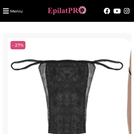
Meniu
- 27%