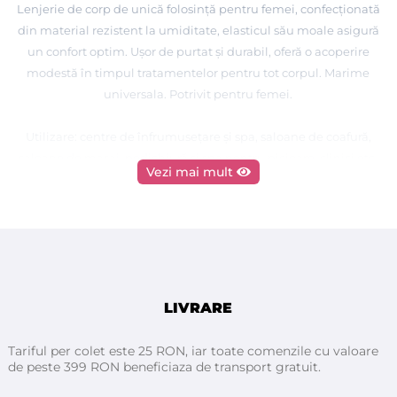
Lenjerie de corp de unică folosință pentru femei, confecționată
din material rezistent la umiditate, elasticul său moale asigură
un confort optim. Ușor de purtat și durabil, oferă o acoperire
modestă în timpul tratamentelor pentru tot corpul. Marime
universala. Potrivit pentru femei.
Utilizare: centre de înfrumusețare și spa, saloane de coafură,
saloane de masaj, pedichiură și spa pentru picioare, clinici etc.
Vezi mai mult
Fiecare pereche este ambalată individual.
Bucăți pe set: 100buc ambalate individual
Premium - Italia
LIVRARE
Tariful per colet este 25 RON, iar toate comenzile cu valoare
de peste 399 RON beneficiaza de transport gratuit.