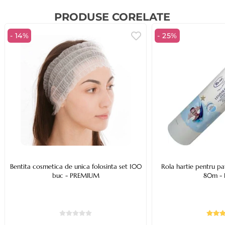
PRODUSE CORELATE
- 14%
- 25%
Bentita cosmetica de unica folosinta set 100
Rola hartie pentru p
buc - PREMIUM
80m - 