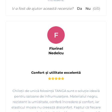
V-a fost de ajutor această recenzie?
Da
Nu
(
0
/
0
)
F
Florinel
Nedelcu
Confort și utilitate excelentă
Chiloții de unică folosință TANGA sunt o soluție ideală
pentru saloane de înfrumusețare. Materialul negru,
rezistent la umiditate, conferă încredere și confort, iar
elasticul moale nu creează disconfort. Faptul că fiecare