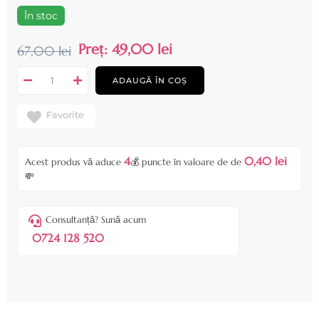
În stoc
Preț:
49,00 lei
67,00 lei
ADAUGĂ ÎN COȘ
Favorite
4
0,40 lei
Acest produs vă aduce
💰 puncte în valoare de de
💸
Consultanță? Sună acum
0724 128 520