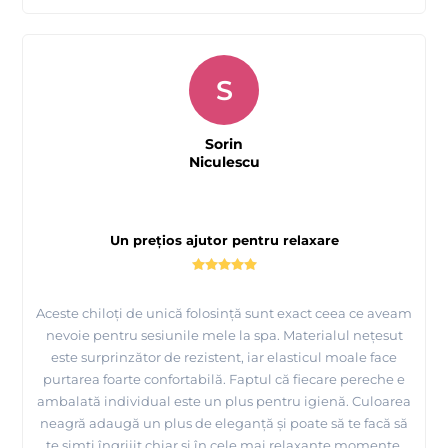
S
Sorin
Niculescu
Un prețios ajutor pentru relaxare
Aceste chiloți de unică folosință sunt exact ceea ce aveam
nevoie pentru sesiunile mele la spa. Materialul nețesut
este surprinzător de rezistent, iar elasticul moale face
purtarea foarte confortabilă. Faptul că fiecare pereche e
ambalată individual este un plus pentru igienă. Culoarea
neagră adaugă un plus de eleganță și poate să te facă să
te simți îngrijit chiar și în cele mai relaxante momente.