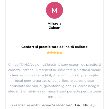
M
Mihaela
Zaican
Confort și practicitate de înaltă calitate
Chiloții TANGA de unică folosință sunt extrem de practici și
comozi. Materialul rezistent la umiditate și elasticul moale
oferă un confort incredibil, chiar și în utilizări prelungite.
Ideal pentru spa sau saloane, fiecare pereche este
ambalată individual, garantând igiena. Culoarea neagră
elegantă și mărimea universală sunt perfecte pentru toate
femeile.
V-a fost de ajutor această recenzie?
Da
Nu
(
0
/
0
)