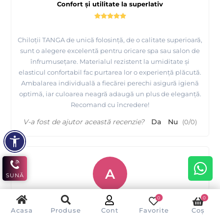
Confort și utilitate la superlativ
Chiloții TANGA de unică folosință, de o calitate superioară,
sunt o alegere excelentă pentru oricare spa sau salon de
înfrumusețare. Materialul rezistent la umiditate și
elasticul confortabil fac purtarea lor o experiență plăcută.
Ambalarea individuală a fiecărei perechi asigură igienă
optimă, iar culoarea neagră adaugă un plus de eleganță.
Recomand cu încredere!
V-a fost de ajutor această recenzie?
Da
Nu
(
0
/
0
)
A
SUNĂ
0
0
Andra
Constantin
Acasa
Produse
Cont
Favorite
Coș