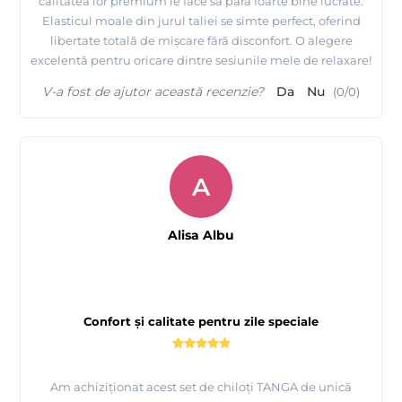
calitatea lor premium le face să pară foarte bine lucrate.
Elasticul moale din jurul taliei se simte perfect, oferind
libertate totală de mișcare fără disconfort. O alegere
excelentă pentru oricare dintre sesiunile mele de relaxare!
V-a fost de ajutor această recenzie?
Da
Nu
(
0
/
0
)
A
Alisa Albu
Confort și calitate pentru zile speciale
Am achiziționat acest set de chiloți TANGA de unică