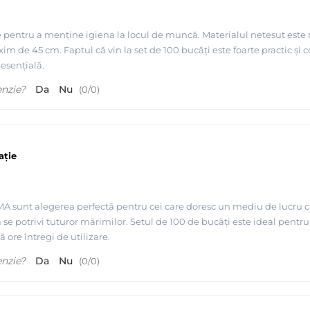
entru a menține igiena la locul de muncă. Materialul netesut este rezi
im de 45 cm. Faptul că vin la set de 100 bucăți este foarte practic 
esențială.
enzie?
Da
Nu
(
0
/
0
)
ație
 sunt alegerea perfectă pentru cei care doresc un mediu de lucru curat
 a se potrivi tuturor mărimilor. Setul de 100 de bucăți este ideal pent
 ore întregi de utilizare.
enzie?
Da
Nu
(
0
/
0
)