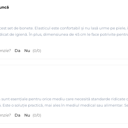
muncă
t set de bonete. Elasticul este confortabil și nu lasă urme pe piele, 
idicat de igienă. În plus, dimensiunea de 45 cm le face potrivite pentr
enzie?
Da
Nu
(
0
/
0
)
sunt esențiale pentru orice mediu care necesită standarde ridicate de 
tă. Este o soluție practică, mai ales în mediul medical sau alimentar. S
enzie?
Da
Nu
(
0
/
0
)