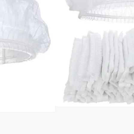
Cod produs:
EVD05
În stoc
Preț:
23,90 lei
33,00 lei
ADAUGĂ ÎN
Favorite
2
Acest produs vă aduce
💰 puncte
072
Consultanță? Sună acum