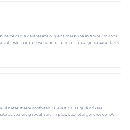
e bine pe cap și garantează o igienă mai bună în timpul muncii.
00 bucăți este foarte convenabil, iar dimensiunea generoasă de 45
ul netesut este confortabil și elasticul asigură o fixare
ate de spălare și reutilizare. În plus, pachetul generos de 100