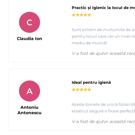
Practic și igienic la locul de 
C
Sunt extrem de mulțumită de aces
pentru locuri care cer un nivel r
Claudia Ion
mediu de muncă!
V-a fost de ajutor această rec
Ideal pentru igienă
A
Aceste bonete de unică folosință 
Antoniu
elasticul asigură o fixare perfec
Antonescu
V-a fost de ajutor această rec