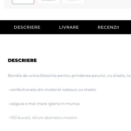
DESCRIERE
LIVRARE
RECENZII
DESCRIERE
Boneta de unica folosinta pentru prinderea parului, cu elastic, la
- confectionata din material netesut, cu elastic
- asigura o mai mare igiena in munca
- 100 bucati, 45 cm diametru maxim