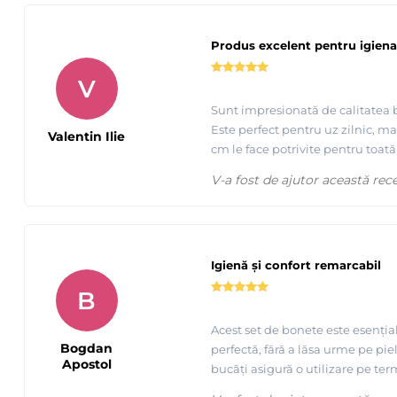
Produs excelent pentru igiena
V
Sunt impresionată de calitatea b
Este perfect pentru uz zilnic, ma
Valentin Ilie
cm le face potrivite pentru toat
V-a fost de ajutor această rec
Igienă și confort remarcabil
B
Acest set de bonete este esențial
Bogdan
perfectă, fără a lăsa urme pe pie
Apostol
bucăți asigură o utilizare pe te