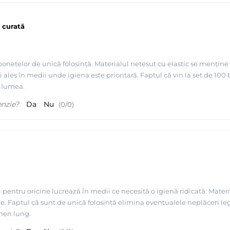
 curată
onetelor de unică folosință. Materialul netesut cu elastic se mențin
i ales în medii unde igiena este prioritară. Faptul că vin la set de 1
ă lumea.
enzie?
Da
Nu
(
0
/
0
)
 pentru oricine lucrează în medii ce necesită o igienă ridicată. Material
le. Faptul că sunt de unică folosință elimina eventualele neplăceri leg
rmen lung.