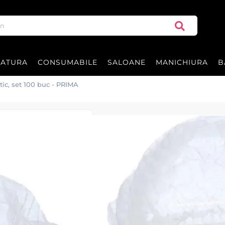
RATURA
CONSUMABILE
SALOANE
MANICHIURA
B
tic, set 100 buc - PRIMA
Boneta cu elast
Boneta cu elastic la set de 100 
|
32 recenzii
Adăugați re