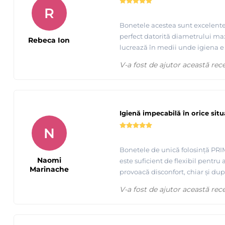
R
Bonetele acestea sunt excelente p
perfect datorită diametrului max
Rebeca Ion
lucrează în medii unde igiena e 
V-a fost de ajutor această rec
Igienă impecabilă în orice situ
N
Bonetele de unică folosință PRIMA
Naomi
este suficient de flexibil pentru
Marinache
provoacă disconfort, chiar și după
V-a fost de ajutor această rec