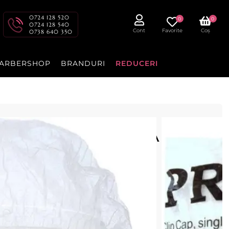
0724 128 520
0
0
0724 128 540
Cont
Favorite
Coș
0738 640 350
ARBERSHOP
BRANDURI
REDUCERI
ic, set 100 buc - PRIMA
buc, pentru prinderea parului.
cenzia dvs.