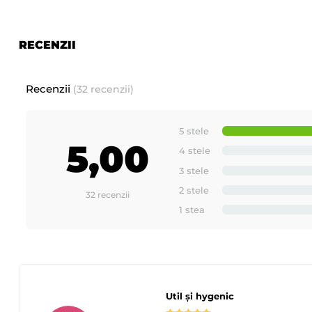
RECENZII
Recenzii
(32 recenzii)
5 stele
5,00
4 stele
3 stele
2 stele
32 recenzii
1 stea
Util și hygenic