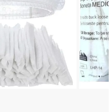
 COȘ
0,20 lei
 în valoare de de
💸
4 128 520