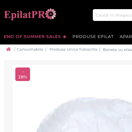
END OF SUMMER SALES ☀️
PRODUSE EPILAT
APA
/
Consumabile
/
Produse Unica Folosinta
/
Boneta cu elas
-
28%