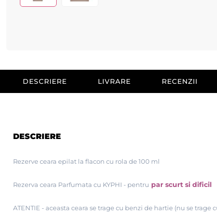
DESCRIERE
LIVRARE
RECENZII
DESCRIERE
Rezerve ceara epilat la flacon cu rola de 100 ml
par scurt si dificil
Rezerva ceara Parfumata cu KYPHI - pentru
ATENTIE - aceasta ceara se trage cu benzi de hartie (nu se trage