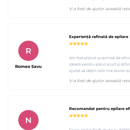
V-a fost de ajutor această rec
Experiență rafinată de epilare
R
Am fost plăcut surprinsă de efic
ideală pentru părul scurt și difi
Romeo Savu
ajutat să obțin cele mai bune re
V-a fost de ajutor această rec
Recomandat pentru epilare ef
N
Ceara epilat Parfumata cu KYPHI 