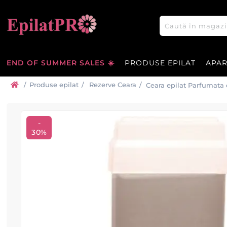
END OF SUMMER SALES ☀️
PRODUSE EPILAT
APA
/
Produse epilat
/
Rezerve Ceara
/
Ceara epilat Parfumata 
ROIAL
-
30%