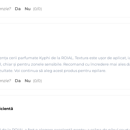
enzie?
Da
Nu
(
0
/
0
)
iența cerii parfumate Kyphi de la ROIAL. Textura este ușor de aplicat, 
cil, chiar și pentru zonele sensibile. Recomand cu încredere mai ales 
zultate. Voi continua să aleg acest produs pentru epilare.
enzie?
Da
Nu
(
0
/
0
)
icientă
de la ROIAL a fost o alegere excelentă pentru a scăpa de părul scurt și