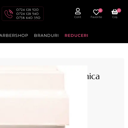
0724 128 520
0
0
0724 128 540
Cont
Favorite
Coș
0738 640 350
ARBERSHOP
BRANDURI
REDUCERI
rfumata cu KYPHI de unica
 - ROIAL
u rola de 100 ml
YPHI, Formulă Specială