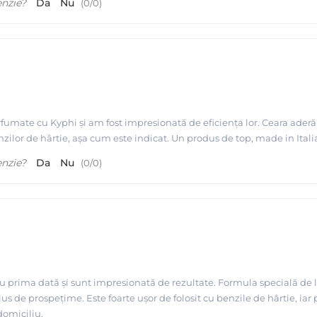
enzie?
Da
Nu
(
0
/
0
)
umate cu Kyphi și am fost impresionată de eficiența lor. Ceara aderă bine
zilor de hârtie, așa cum este indicat. Un produs de top, made in Italia
enzie?
Da
Nu
(
0
/
0
)
 prima dată și sunt impresionată de rezultate. Formula specială de la R
us de prospețime. Este foarte ușor de folosit cu benzile de hârtie, iar 
domiciliu.