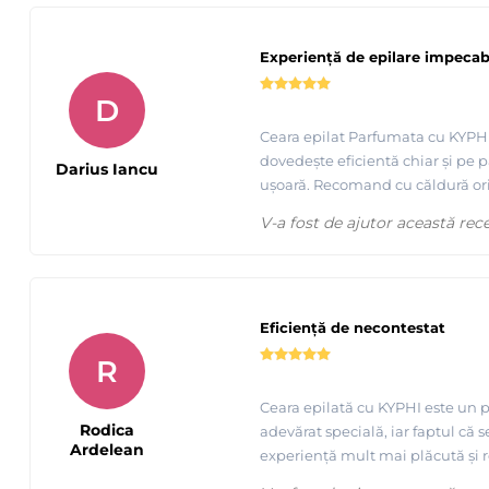
Experiență de epilare impecab
D
Ceara epilat Parfumata cu KYPHI 
dovedește eficientă chiar și pe pă
Darius Iancu
ușoară. Recomand cu căldură ori
V-a fost de ajutor această rec
Eficiență de necontestat
R
Ceara epilată cu KYPHI este un pr
Rodica
adevărat specială, iar faptul că 
Ardelean
experiență mult mai plăcută și r