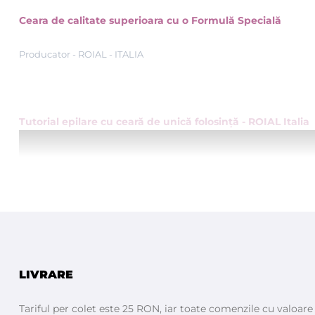
Ceara de calitate superioara cu o Formulă Specială
Producator - ROIAL - ITALIA
Tutorial epilare cu ceară de unică folosinţă - ROIAL Italia
LIVRARE
Tariful per colet este 25 RON, iar toate comenzile cu valoar