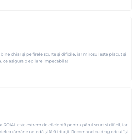
 chiar și pe firele scurte și dificile, iar mirosul este plăcut și
, ce asigură o epilare impecabilă!
OIAL este extrem de eficientă pentru părul scurt și dificil, iar
pielea rămâne netedă și fără iritații. Recomand cu drag oricui își