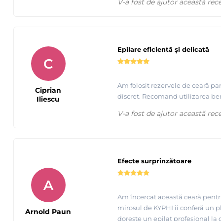
V-a fost de ajutor această rec
Epilare eficientă și delicată
C
Am folosit rezervele de ceară parf
Ciprian
discret. Recomand utilizarea ben
Iliescu
V-a fost de ajutor această rec
Efecte surprinzătoare
A
Am încercat această ceară pentru
mirosul de KYPHI îi conferă un pl
Arnold Paun
dorește un epilat profesional la 