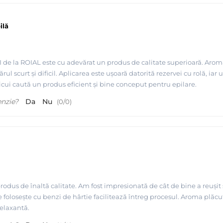
ilă
de la ROIAL este cu adevărat un produs de calitate superioară. Aroma
rul scurt și dificil. Aplicarea este ușoară datorită rezervei cu rolă, ia
cui caută un produs eficient și bine conceput pentru epilare.
enzie?
Da
Nu
(
0
/
0
)
odus de înaltă calitate. Am fost impresionată de cât de bine a reușit să
se folosește cu benzi de hârtie facilitează întreg procesul. Aroma plăc
elaxantă.