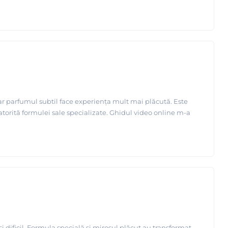
iar parfumul subtil face experiența mult mai plăcută. Este
datorită formulei sale specializate. Ghidul video online m-a
 dificil. Formula specială și mirosul plăcut au transformat