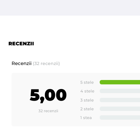
Prezentare produse noi si inovative fabricate de - ROIAL I
RECENZII
Recenzii
(32 recenzii)
5 stele
5,00
4 stele
3 stele
2 stele
32 recenzii
1 stea