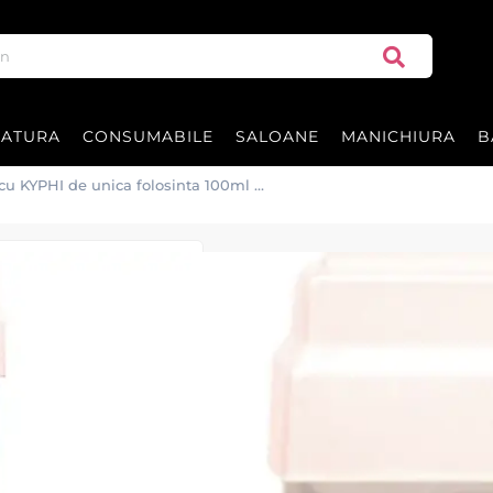
RATURA
CONSUMABILE
SALOANE
MANICHIURA
B
cu KYPHI de unica folosinta 100ml -
Ceara epilat Pa
folosinta 100ml
Rezerve ceara epilat la flacon c
Rezerva ceara Parfumata cu K
Fabricat in ITALIA de ROIAL