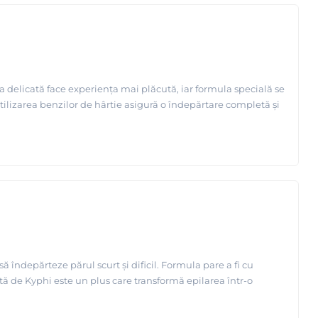
 delicată face experiența mai plăcută, iar formula specială se
r utilizarea benzilor de hârtie asigură o îndepărtare completă și
 îndepărteze părul scurt și dificil. Formula pare a fi cu
ută de Kyphi este un plus care transformă epilarea într-o