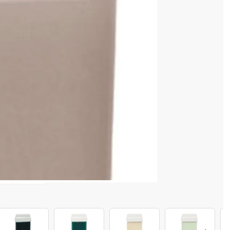
cenzia dvs.
 COȘ
4 128 520