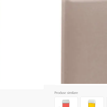
|
32 recenzii
Adăugați re
Cod produs:
ERO114
În stoc
Preț:
4,90 lei
7,00 lei
ADAUGĂ ÎN
Favorite
072
Consultanță? Sună acum
Produse similare