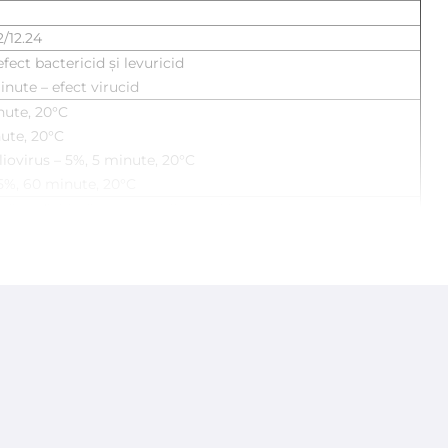
/12.24
fect bactericid și levuricid
inute – efect virucid
nute, 20°C
nute, 20°C
liovirus – 5%, 5 minute, 20°C
 5%, 60 minute, 20°C
ă-pedichiură, centre wellness și bronzare.
t cu alimente, băuturi sau furaje.
nități sanitare.
ne concentrația dorită.
le și obiectele.
gere sau imersie.
pă curată și lăsați să se usuce.
. În caz de iritații, consultați medicul.
 voma. Beți un pahar cu apă.
te și băuturi.