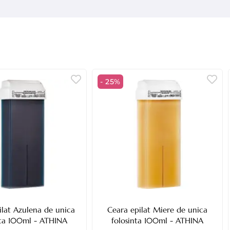
produse.
e, în loc uscat și bine aerisit.
e solare și acizi.
elimină printr-o companie autorizată.
u ape freatice.
i observați că este murdară.
- 25%
ilat Azulena de unica
Ceara epilat Miere de unica
nta 100ml - ATHINA
folosinta 100ml - ATHINA