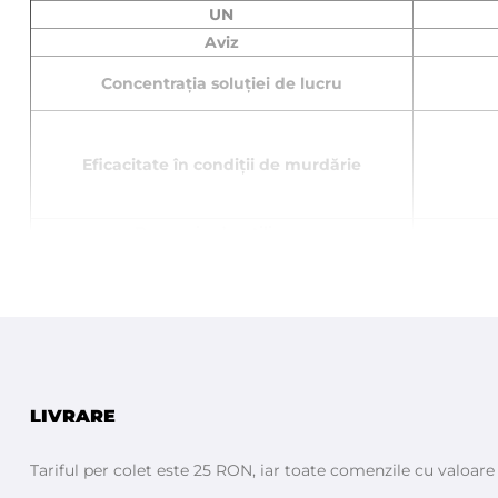
UN
Aviz
Concentrația soluției de lucru
Eficacitate în condiții de murdărie
Domeniu de utilizare
Restricții utilizare
Mod de utilizare
LIVRARE
Prim ajutor
Tariful per colet este 25 RON, iar toate comenzile cu valoar