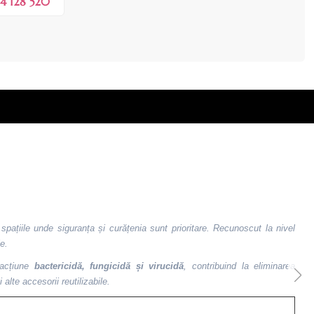
4 128 520
 spațiile unde siguranța și curățenia sunt prioritare. Recunoscut la nivel
e.
 acțiune
bactericidă, fungicidă și virucidă
, contribuind la eliminarea
alte accesorii reutilizabile.