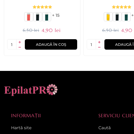
+ 15
+
4,90 lei
4,90 
6,50 lei
6,50 lei
ADAUGĂ ÎN COȘ
ADAUGĂ Î
INFORMAȚII
SERVICIU CLIE
Hartă site
Caută