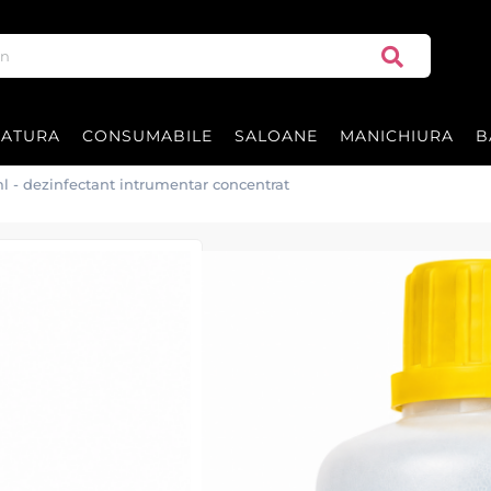
RATURA
CONSUMABILE
SALOANE
MANICHIURA
B
- dezinfectant intrumentar concentrat
BARBICIDE 500m
concentrat
BARBICIDE 500ml este un dezinfec
igienizarea eficientă a instrument
bactericidă, fungicidă și virucidă,
Se diluează ușor și oferă un randa
dezinfectarea instrumentelor din 