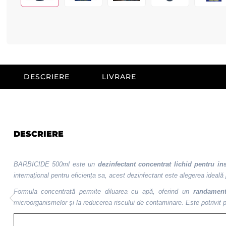
DESCRIERE
LIVRARE
DESCRIERE
BARBICIDE 500ml este un
dezinfectant concentrat lichid pentru in
internațional pentru eficiența sa, acest dezinfectant este alegerea ideal
Formula concentrată permite diluarea cu apă, oferind un
randament
microorganismelor și la reducerea riscului de contaminare. Este potrivit pen