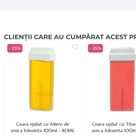
Manipulare și depozitare
Eliminare
CLIENȚII CARE AU CUMPĂRAT ACEST 
Recomandare suplimentară
- 25%
- 25%
Ceara epilat cu Miere de
Ceara epilat cu Tita
unica folosinta 100ml - ROIAL
unica folosinta 100m