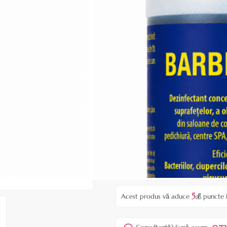
Fiți primul care recen
Cod produs:
EBB01
În stoc
Preț:
54,90 lei
75,00 lei
ADAUGĂ ÎN
Favorite
5
Acest produs vă aduce
💰 puncte 