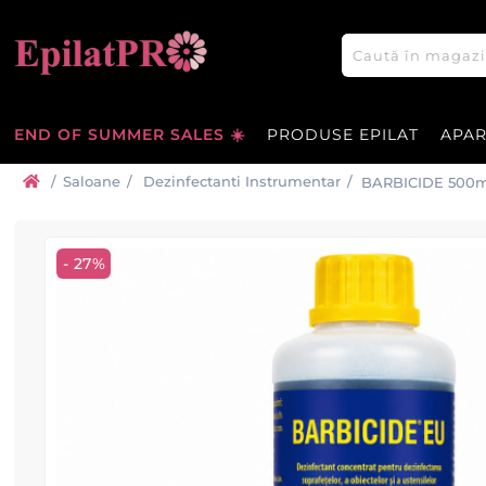
END OF SUMMER SALES ☀️
PRODUSE EPILAT
APA
/
Saloane
/
Dezinfectanti Instrumentar
/
BARBICIDE 500ml 
- 27%