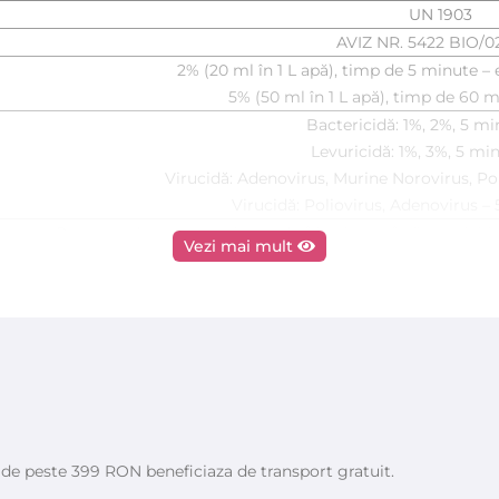
UN 1903
AVIZ NR. 5422 BIO/02
2% (20 ml în 1 L apă), timp de 5 minute – e
5% (50 ml în 1 L apă), timp de 60 m
Bactericidă: 1%, 2%, 5 mi
Levuricidă: 1%, 3%, 5 mi
Virucidă: Adenovirus, Murine Norovirus, Po
Virucidă: Poliovirus, Adenovirus –
Recomandat pentru saloane de frizerie-coafură, manichiur
Vezi mai mult
Nu este destinat suprafețelor care vin în contac
Nu este destinat utilizării în u
Diluați produsul în apă pentru a obți
Curățați în prealabil suprafețe
Aplicați prin pulverizare, șter
Respectați timpul de contact, apoi clătiți cu a
Contact ochi/piele: Clătiți cu apă timp de câteva minute
Ingerare: Clătiți gura cu apă. Nu provocați
e de peste 399 RON beneficiaza de transport gratuit.
A se păstra departe de alimen