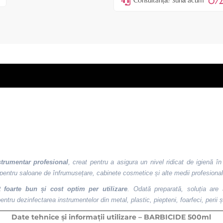
072
Consultanță? Sună acum
strumentar profesional
, creat pentru a asigura un nivel ridicat de igienă în
ă pentru saloane de înfrumusețare, cabinete cosmetice și alte medii profesional
 foarte bun și cost optim per utilizare
. Odată preparată, soluția are
tru dezinfectarea instrumentelor din metal, plastic, piepteni, foarfeci, perii și 
Date tehnice și informații utilizare – BARBICIDE 500ml