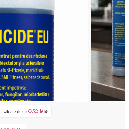
zează produsul
 COȘ
0,50 lei
în valoare de de
💸