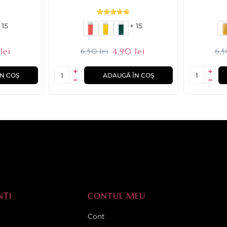
 15
+ 15
lei
4,90 lei
6,50 lei
6,5
N COȘ
ADAUGĂ ÎN COȘ
NȚI
CONTUL MEU
Cont