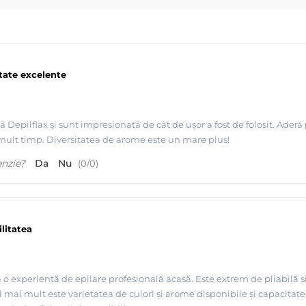
 o calitate superioara, gratie unei experiente de peste 30 
i video-urile disponibile la noi pe site despre MAYSTAR si Depil
ltate excelente
 Depilflax și sunt impresionată de cât de ușor a fost de folosit. Aderă p
 mult timp. Diversitatea de arome este un mare plus!
 premium - Depilflax
enzie?
Da
Nu
(
0
/
0
)
litatea
ă o experiență de epilare profesională acasă. Este extrem de pliabilă și
 mai mult este varietatea de culori și arome disponibile și capacitate