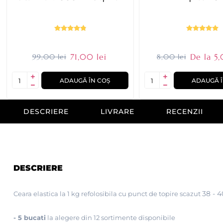
71,00 lei
De la 5,
99,00 lei
8,00 lei
ADAUGĂ ÎN COȘ
ADAUGĂ Î
DESCRIERE
LIVRARE
RECENZII
DESCRIERE
38 - 
Ceara elastica la 1 kg refolosibila cu punct de topire scazut
- 5 bucati
la alegere din 12 sortimente disponibile