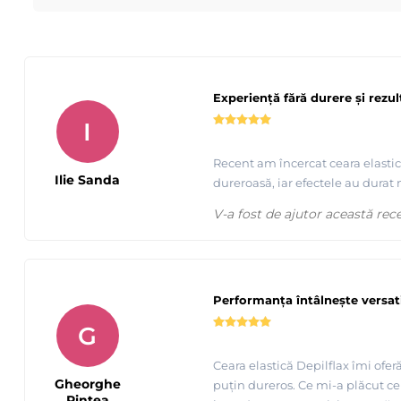
Comandati produsele MAYSTAR si beneficiati de produse de
Lucrati cu cei mai buni ! Urmariti acum toate tutorialele s
Experiență fără durere și rezu
I
Recent am încercat ceara elastică
Ilie Sanda
dureroasă, iar efectele au durat
Tutorial complet de epilare cu ceara elastica de calitate
V-a fost de ajutor această rec
Performanța întâlnește versati
G
Ceara elastică Depilflax îmi ofer
Gheorghe
puțin dureros. Ce mi-a plăcut cel
Pintea