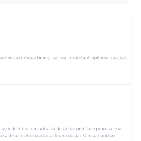
de ani in domeniu !
flax !
erfect, se întinde bine și, cel mai important, epilarea nu a fost
 ușor de întins, iar faptul că deschide porii face procesul mai
a sa de a încetini creșterea firului de păr. O recomand cu