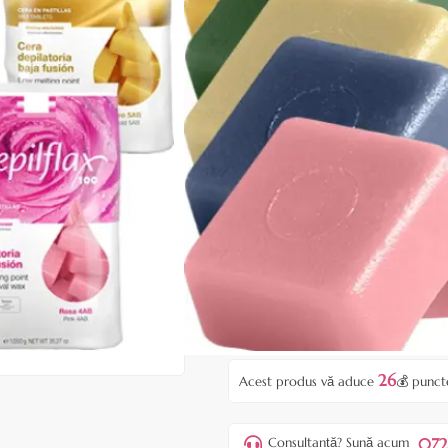
- 5 bucati de ceara la alegere d
numai 53 lei / bucata
Ceara de calitate Premium im
|
5 recenzii
Adăugați rec
Cod produs:
EP173
Stoc epuizat
Anunță-mă când e disponibil
Preț:
265,00 l
275,00 lei
26
Acest produs vă aduce
💰 punct
072
Consultanță? Sună acum