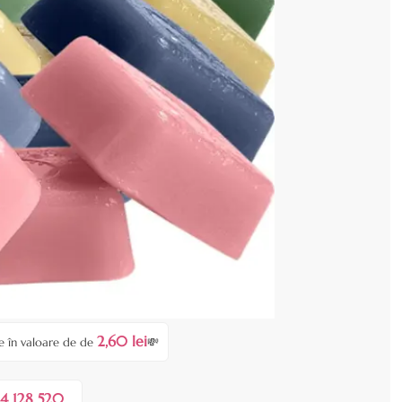
in 12 sortimente disponibile
port Spania
enzia dvs.
ei
2,60 lei
e în valoare de de
💸
4 128 520