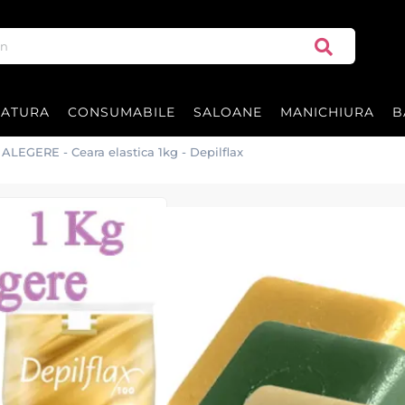
RATURA
CONSUMABILE
SALOANE
MANICHIURA
B
 ALEGERE - Ceara elastica 1kg - Depilflax
Ne pare rău, acest produ
5 Buc LA ALEGERE
Depilflax
Ceara elastica la 1 kg Depilflax