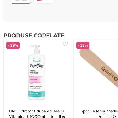
PRODUSE CORELATE
- 28%
- 25%
Ulei Hidratant dupa epilare cu
Spatula lemn Medi
Vitamina E 1000ml - Depilflax
EpilatPRO