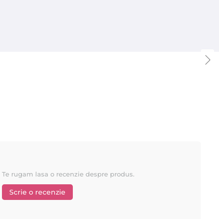
stemul revolutionar de epilare
ROLL ON
(rezerva de ceara la
Te rugam lasa o recenzie despre produs.
Scrie o recenzie
Depilflax
e principale: Starpil si
, ambele lidere in industria