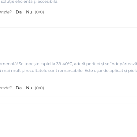
oluție eficientă și accesibilă.
enzie?
Da
Nu
(
0
/
0
)
scazut - Depilflax
omenală! Se topește rapid la 38-40°C, aderă perfect și se îndepărtează
ă mai mult și rezultatele sunt remarcabile. Este ușor de aplicat și p
enzie?
Da
Nu
(
0
/
0
)