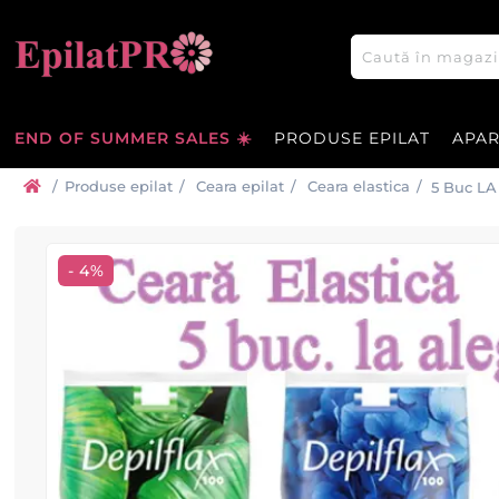
END OF SUMMER SALES ☀️
PRODUSE EPILAT
APA
/
Produse epilat
/
Ceara epilat
/
Ceara elastica
/
5 Buc LA
- 4%