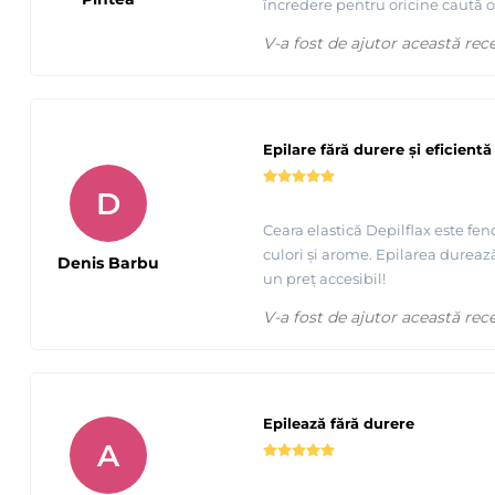
încredere pentru oricine caută o s
V-a fost de ajutor această rec
Tutorial epilare axila cu ceara elasica cu punct de topire 
Epilare fără durere și eficientă
D
Ceara elastică Depilflax este fen
culori și arome. Epilarea dureaz
Denis Barbu
un preț accesibil!
V-a fost de ajutor această rec
Epilează fără durere
A