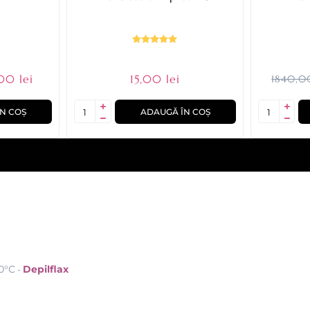
00 lei
15,00 lei
1840,00
N COȘ
ADAUGĂ ÎN COȘ
40°C
Depilflax
-