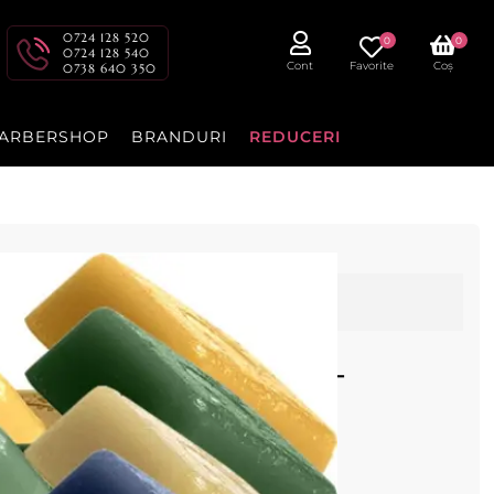
0724 128 520
0
0
0724 128 540
Cont
Favorite
Coș
0738 640 350
ARBERSHOP
BRANDURI
REDUCERI
s nu mai este disponibil
 - Ceara elastica 1kg -
 cu punct de topire scazut