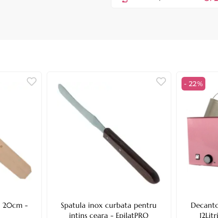
- 22%
e 20cm -
Spatula inox curbata pentru
Decanto
intins ceara - EpilatPRO
12Lit