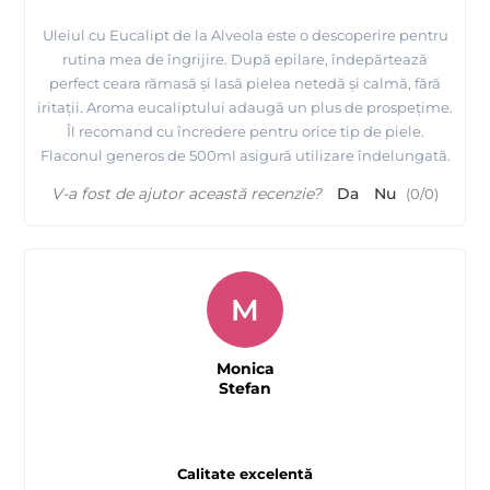
Uleiul cu Eucalipt de la Alveola este o descoperire pentru
rutina mea de îngrijire. După epilare, îndepărtează
perfect ceara rămasă și lasă pielea netedă și calmă, fără
iritații. Aroma eucaliptului adaugă un plus de prospețime.
Îl recomand cu încredere pentru orice tip de piele.
Flaconul generos de 500ml asigură utilizare îndelungată.
V-a fost de ajutor această recenzie?
Da
Nu
(
0
/
0
)
M
Monica
Stefan
Calitate excelentă