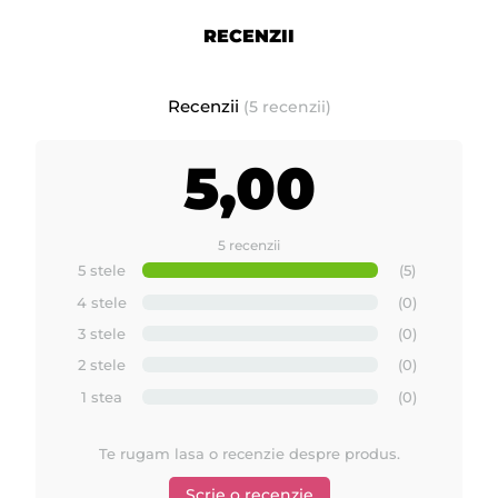
RECENZII
Recenzii
(5 recenzii)
5,00
5 recenzii
5 stele
(5)
4 stele
(0)
3 stele
(0)
2 stele
(0)
1 stea
(0)
Te rugam lasa o recenzie despre produs.
Scrie o recenzie