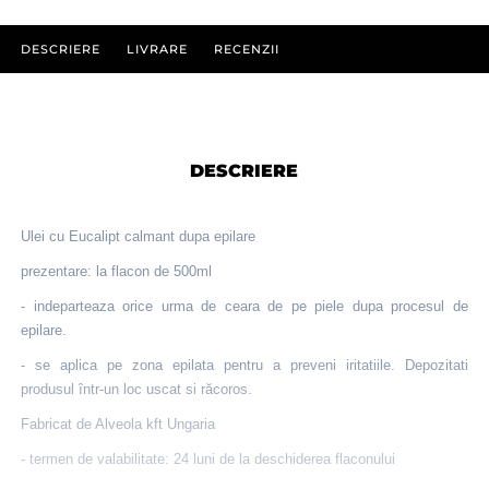
DESCRIERE
LIVRARE
RECENZII
DESCRIERE
Ulei cu Eucalipt calmant dupa epilare
prezentare: la flacon de 500ml
- indeparteaza orice urma de ceara de pe piele dupa procesul de
epilare.
- se aplica pe zona epilata pentru a preveni iritatiile. Depozitati
produsul într-un loc uscat si răcoros.
Fabricat de Alveola kft Ungaria
- termen de valabilitate: 24 luni de la deschiderea flaconului