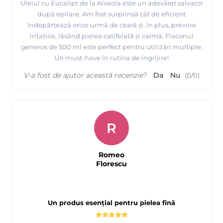
Uleiul cu Eucalipt de la Alveola este un adevărat salvator
după epilare. Am fost surprinsă cât de eficient
îndepărtează orice urmă de ceară și, în plus, previne
iritațiile, lăsând pielea catifelată și calmă. Flaconul
generos de 500 ml este perfect pentru utilizări multiple.
Un must-have în rutina de îngrijire!
V-a fost de ajutor această recenzie?
Da
Nu
(
0
/
0
)
R
Romeo
Florescu
Un produs esențial pentru pielea fină