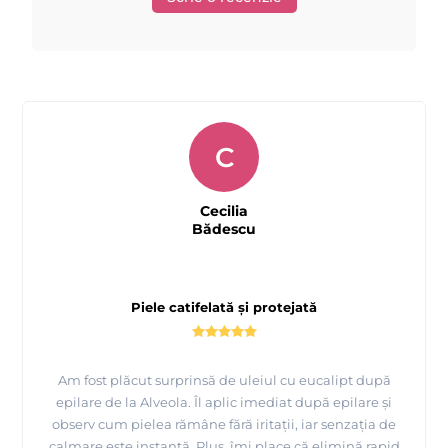
C
Cecilia
Bădescu
Piele catifelată și protejată
Am fost plăcut surprinsă de uleiul cu eucalipt după
epilare de la Alveola. Îl aplic imediat după epilare și
observ cum pielea rămâne fără iritații, iar senzația de
calmare este instantă. Plus, îmi place că elimină rapid