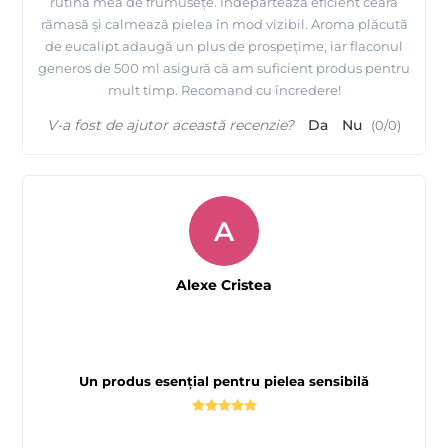
rutina mea de frumusețe. Îndepărtează eficient ceara
rămasă și calmează pielea în mod vizibil. Aroma plăcută
de eucalipt adaugă un plus de prospețime, iar flaconul
generos de 500 ml asigură că am suficient produs pentru
mult timp. Recomand cu încredere!
V-a fost de ajutor această recenzie?
Da
Nu
(
0
/
0
)
A
Alexe Cristea
Un produs esențial pentru pielea sensibilă