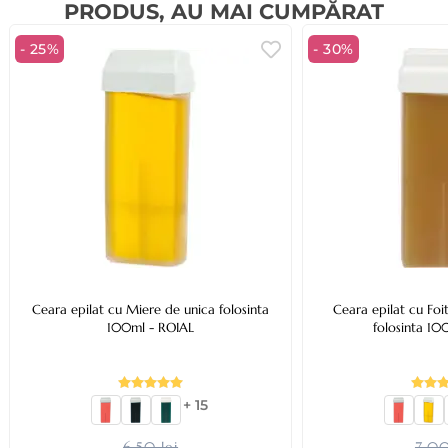
PRODUS, AU MAI CUMPĂRAT
- 25%
- 30%
Ceara epilat cu Miere de unica folosinta
Ceara epilat cu Foi
100ml - ROIAL
folosinta 10
+ 15
6,50 lei
7,00