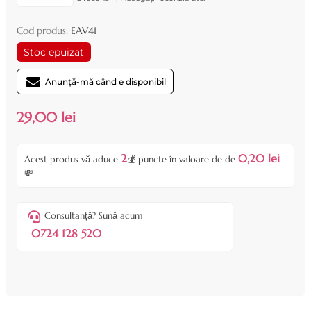
Cod produs:
EAV41
Stoc epuizat
Anunță-mă când e disponibil
29,00 lei
2
0,20 lei
Acest produs vă aduce
💰 puncte în valoare de de
💸
Consultanță? Sună acum
0724 128 520