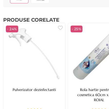
PRODUSE CORELATE
- 24%
- 25%
Pulverizator dezinfectanti
Rola hartie pent
cosmetica 60cm x
ROIAL