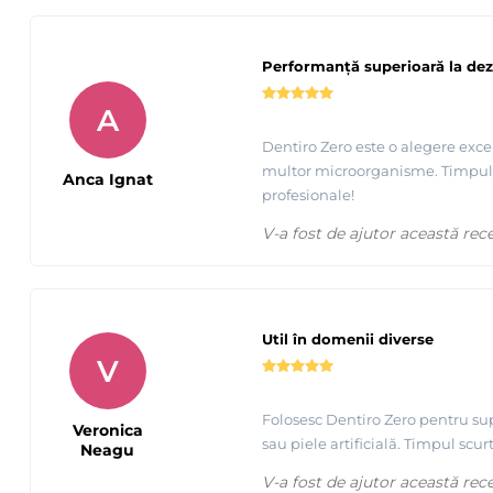
Performanță superioară la dez
A
Dentiro Zero este o alegere excel
multor microorganisme. Timpul r
Anca Ignat
profesionale!
V-a fost de ajutor această rec
Util în domenii diverse
V
Folosesc Dentiro Zero pentru supr
Veronica
sau piele artificială. Timpul scur
Neagu
V-a fost de ajutor această rec