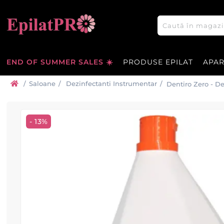
END OF SUMMER SALES ☀️
PRODUSE EPILAT
APA
/
Saloane
/
Dezinfectanti Instrumentar
/
Dentiro Zero - De
- 13%