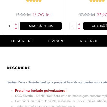
13,00 lei
27,90
17,00 lei
37,00 lei
ADAUGĂ ÎN COȘ
ADAUGĂ Î
DESCRIERE
LIVRARE
RECENZII
DESCRIERE
Dentiro Zero - Dezinfectant gata preparat fara alcool pentru suprafete 
Pretul nu include pulverizatorul
OCC Elvetia – DENTIRO® Zero
este un produs gata-preparat rapid 
Compatibil cu mai mult de 210 materiale inclusiv cu pielea artificia
Testat in conformitate cu normele europene