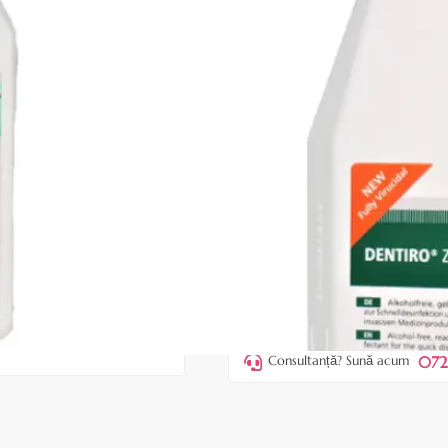
|
34 recenzii
Adăugați re
Cod produs:
EDZ10
În stoc
Preț:
67,00 lei
77,00 lei
ADAUGĂ ÎN
Favorite
6
Acest produs vă aduce
💰 puncte
072
Consultanță? Sună acum