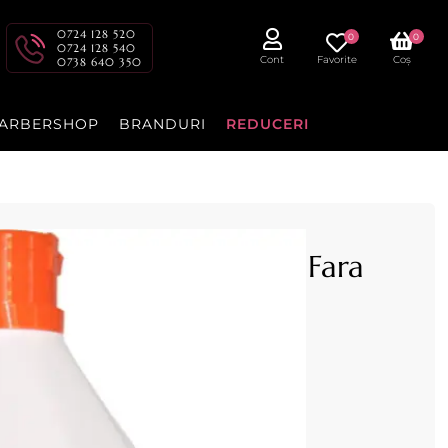
0724 128 520
0
0
0724 128 540
Cont
Favorite
Coș
0738 640 350
ARBERSHOP
BRANDURI
REDUCERI
Dezinfectant Suprafete Fara
parat -
ml