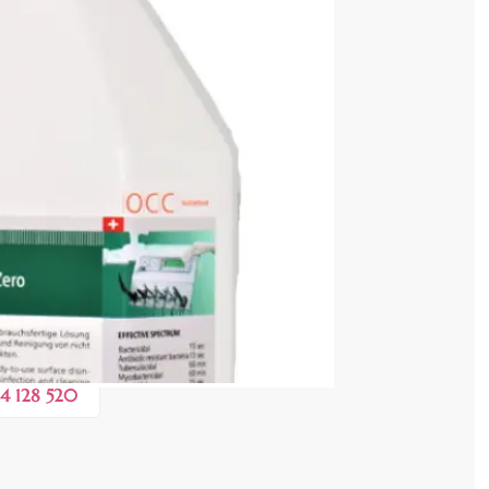
cenzia dvs.
 COȘ
0,60 lei
 în valoare de de
💸
4 128 520