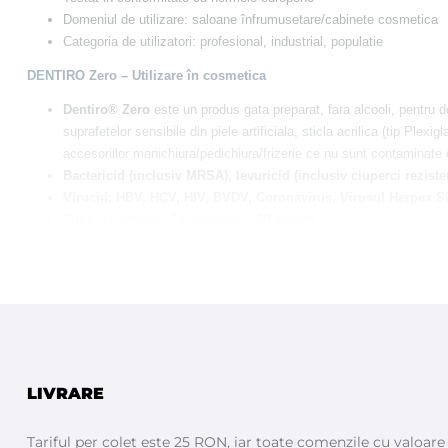
Domeniul de utilizare: saloane înfrumusetare/cabinete cosmetica
Categoria de utilizatori: profesional, industrial, populatie
DENTIRO Zero – Utilizare în cosmetica
Dentiro® Zero
este un produs gata preparat, fara alcooli, pentru de
suprafetelor sensibile din piele artificiala, sticla acrilica (tip Pl
accesoriilor manichiura/pedichiura/frizerie ce nu sunt contaminate
Bactericid (inclusiv MRSA), levuricid (inclusiv ciuperci reziste
Virucid: HBV, HCV, HIV, BVDV, Coronavirus, Virusul Herpex Sim
Timp de actiune: 15 secunde – 60 minute.
DENTIRO Zero – Utilizare in domeniu medical
Dentiro® Zero
este un produs gata preparat, fara alcooli, pentru d
pompele de perfuzie. Dentiro® Zero este adecvat pentru dezinfectia
evapora reducand, astfel, recontaminarea suprafetelor.
Bactericid (inclusiv MRSA), levuricid (inclusiv ciuperci reziste
Virucid: HBV, HCV, HIV, BVDV, Coronavirus, Virusul Herpex Sim
LIVRARE
Timp de actiune: 15 secunde – 60 minute.
DENTIRO Zero – Utilizare in colectivitati
Tariful per colet este 25 RON, iar toate comenzile cu valoar