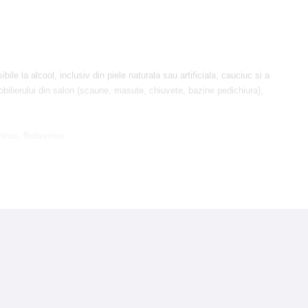
le la alcool, inclusiv din piele naturala sau artificiala, cauciuc si a
mobilierului din salon (scaune, masute, chiuvete, bazine pedichiura),
irus, Rotavirus
te sensibile, cum ar fi sondele ecografice abdominale si transvaginale si
xiglas® si PVC moale. Compusii activi din compozitia Dentiro® Zero nu se
irus, Rotavirus