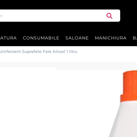
RATURA
CONSUMABILE
SALOANE
MANICHIURA
B
zinfectant Suprafete Fara Alcool 1 litru
Dentiro Zero - 
Alcool 1 litru
Dezinfectant suprafete gata pre
Dentiro Zero in flacon de 1000