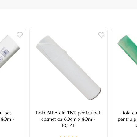
ru pat
Rola ALBA din TNT pentru pat
Rola c
 80m -
cosmetica 60cm x 80m -
pentru p
ROIAL