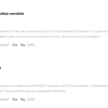
afețe sensibile
area de suprafete sensibile si obiecte cum ar fi sondele ecografice sau sticla 
a
abinetul meu de cosmetică și sunt încântată de eficiența lui. Lipsa alco
ensibile cum ar fi husele din pielea aritificiala sau sticla acrilica
radabil este un mare bonus pentru mine. Recomand cu încredere!
enzie?
Da
Nu
(
0
/
0
)
incarcatura organica ridicata cum ar fi sange sau alte fluide provenite din cor
ului
l
8, EN 14476, EN 14563 si EN 16615.
ă pentru curățenie eficientă în saloane de înfrumusețare. Compatibili
i îl face potrivit pentru suprafețe delicate.
eparat)
enzie?
Da
Nu
(
0
/
0
)