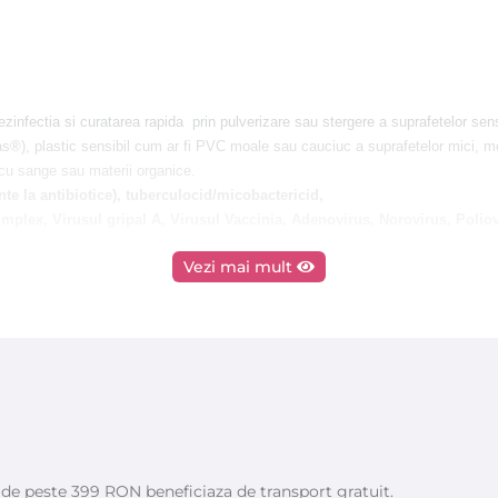
zinfectia si curatarea rapida prin pulverizare sau stergere a suprafetelor sensibi
exiglas®), plastic sensibil cum ar fi PVC moale sau cauciuc a suprafetelor mici, 
 cu sange sau materii organice.
nte la antibiotice), tuberculocid/micobactericid,
plex, Virusul gripal A, Virusul Vaccinia, Adenovirus, Norovirus, Poliov
Vezi mai mult
ezinfectia si curatarea rapida a dispozitivelor medicale neinvazive cu suprafe
 materialelor sensibile la alcool cum ar fi pielea naturala si sintetica , Ple
nte la antibiotice), tuberculocid/micobactericid,
plex, Virusul gripal A, Virusul Vaccinia, Adenovirus, Norovirus, Poliov
e de peste 399 RON beneficiaza de transport gratuit.