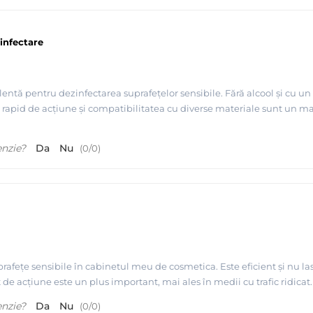
infectare
entă pentru dezinfectarea suprafețelor sensibile. Fără alcool și cu un
apid de acțiune și compatibilitatea cu diverse materiale sunt un ma
enzie?
Da
Nu
(
0
/
0
)
afețe sensibile în cabinetul meu de cosmetica. Este eficient și nu las
t de acțiune este un plus important, mai ales în medii cu trafic ridicat.
enzie?
Da
Nu
(
0
/
0
)