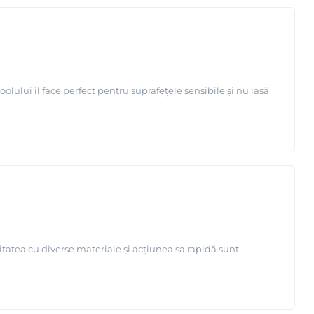
acrilica
olului îl face perfect pentru suprafețele sensibile și nu lasă
p
tatea cu diverse materiale și acțiunea sa rapidă sunt