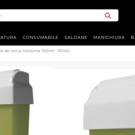
RATURA
CONSUMABILE
SALOANE
MANICHIURA
B
de de unica folosinta 100ml - ROIAL
Ne pare rău, acest produ
Ceara epilat cu
100ml - ROIAL
Rezerve ceara epilat la flacon c