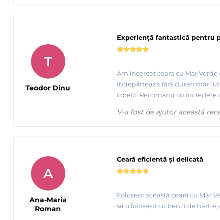
Experiență fantastică pentru p
T
Am încercat ceara cu Mar Verde 
îndepărtează fără dureri mari uti
Teodor Dinu
corect. Recomand cu încredere ori
V-a fost de ajutor această rec
Ceară eficientă și delicată
A
Folosesc această ceară cu Mar Ve
Ana-Maria
să o folosești cu benzi de hârtie
Roman