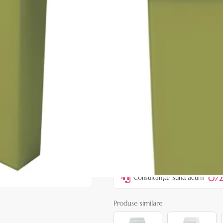
Rezerva ceara Mar Verde de ca
Fabricat in ITALIA de ROIAL
|
5 recenzii
Adăugați rec
Cod produs:
ERO100
Stoc epuizat
Anunță-mă când e disponibil
Preț:
4,90 lei
7,00 lei
072
Consultanță? Sună acum
Produse similare