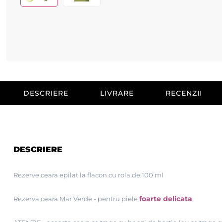
DESCRIERE
LIVRARE
RECENZII
DESCRIERE
Rezerve ceara epilat la flacon cu rola de 100 ml
foarte delicata
Rezerva ceara Mar Verde - pentru piele