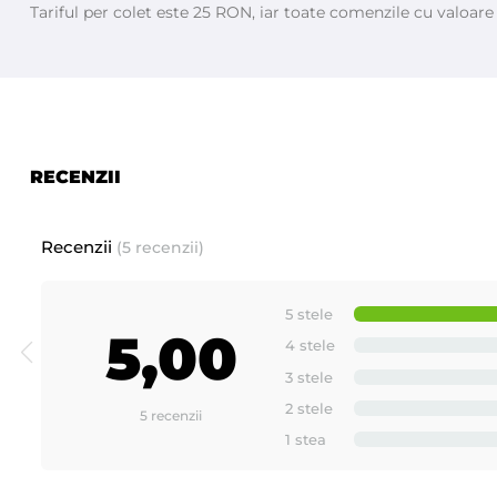
Tariful per colet este 25 RON, iar toate comenzile cu valoar
Prezentare produse noi si inovative fabricate de - ROIAL I
RECENZII
Recenzii
(5 recenzii)
5 stele
5,00
4 stele
3 stele
2 stele
5 recenzii
1 stea