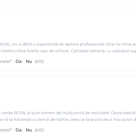
OIAL mi-a oferit o experiență de epilare profesională chiar la mine ac
 hârtie o face foarte ușor de utilizat. Calitatea italiană, cu adevărat sup
enzie?
Da
Nu
(
0
/
0
)
r verde ROIAL și sunt extrem de mulțumită de rezultate. Ceara este blâ
ce că se folosește cu benzi de hârtie, ceea ce face procesul mai puți
enzie?
Da
Nu
(
0
/
0
)