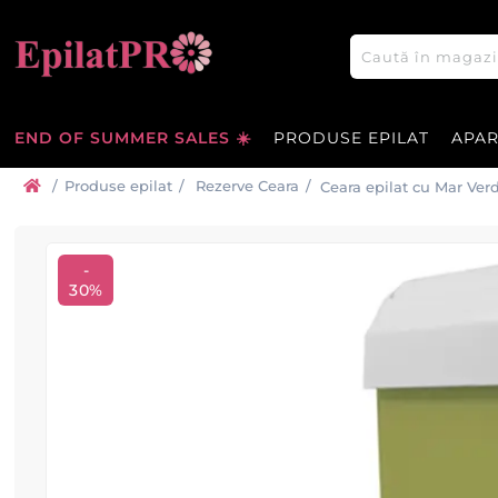
END OF SUMMER SALES ☀️
PRODUSE EPILAT
APA
/
Produse epilat
/
Rezerve Ceara
/
Ceara epilat cu Mar Ver
-
30%