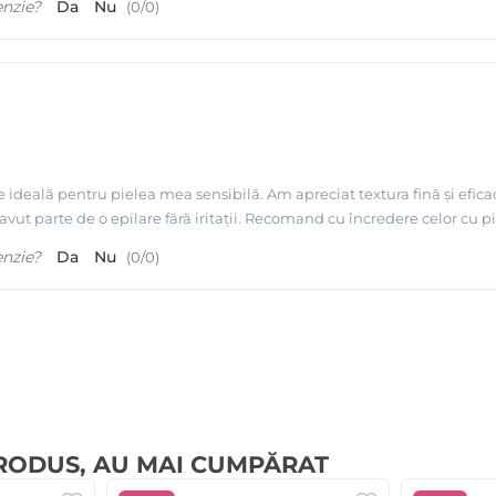
enzie?
Da
Nu
(
0
/
0
)
ideală pentru pielea mea sensibilă. Am apreciat textura fină și eficaci
avut parte de o epilare fără iritații. Recomand cu încredere celor cu pi
enzie?
Da
Nu
(
0
/
0
)
PRODUS, AU MAI CUMPĂRAT