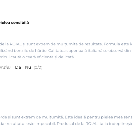
ielea sensibilă
de la ROIAL și sunt extrem de mulțumită de rezultate. Formula este i
lizând benzile de hârtie. Calitatea superioară italiană se observă din 
cui caută o ceară eficientă și delicată.
enzie?
Da
Nu
(
0
/
0
)
rde și sunt extrem de mulțumită. Este ideală pentru pielea mea sensibi
, dar rezultatul este impecabil. Produsul de la ROIAL Italia îndepline