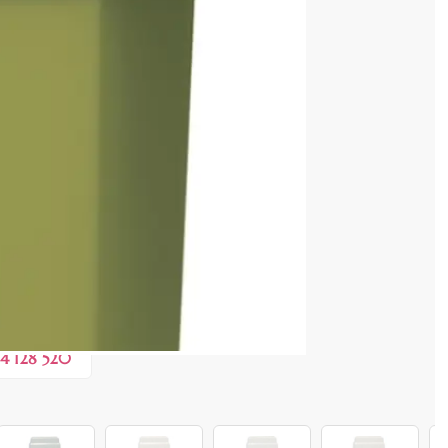
litate superioara
enzia dvs.
4 128 520