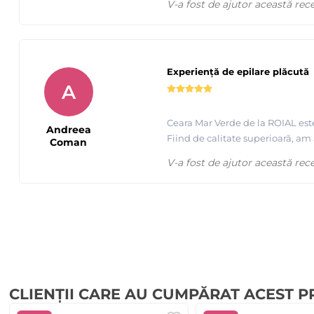
V-a fost de ajutor această rec
Experiență de epilare plăcută
A
Ceara Mar Verde de la ROIAL este 
Andreea
Fiind de calitate superioară, am 
Coman
V-a fost de ajutor această rec
CLIENȚII CARE AU CUMPĂRAT ACEST 