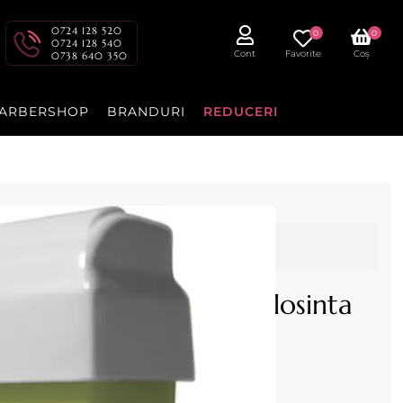
0724 128 520
0
0
0724 128 540
Cont
Favorite
Coș
0738 640 350
ARBERSHOP
BRANDURI
REDUCERI
s nu mai este disponibil
 Mar Verde de unica folosinta
u rola de 100 ml