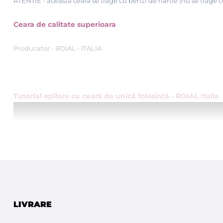
ATENTIE - aceasta ceara se trage cu benzi de hartie (nu se trage
Ceara de calitate superioara
Producator - ROIAL - ITALIA
Tutorial epilare cu ceară de unică folosinţă - ROIAL Italia
LIVRARE