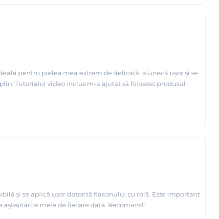
deală pentru pielea mea extrem de delicată, alunecă ușor și se
plin! Tutorialul video inclus m-a ajutat să folosesc produsul
lă și se aplică ușor datorită flaconului cu rolă. Este important
ște așteptările mele de fiecare dată. Recomand!