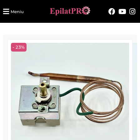
Meniu
- 23%