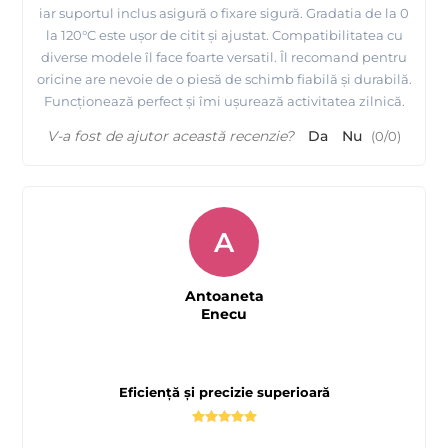
iar suportul inclus asigură o fixare sigură. Gradatia de la 0
la 120°C este ușor de citit și ajustat. Compatibilitatea cu
diverse modele îl face foarte versatil. Îl recomand pentru
oricine are nevoie de o piesă de schimb fiabilă și durabilă.
Funcționează perfect și îmi ușurează activitatea zilnică.
V-a fost de ajutor această recenzie?
Da
Nu
(
0
/
0
)
A
Antoaneta
Enecu
Eficiență și precizie superioară