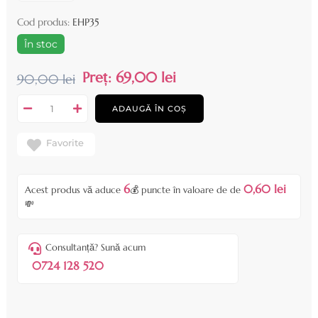
Cod produs:
EHP35
În stoc
Preț:
69,00 lei
90,00 lei
ADAUGĂ ÎN COȘ
Favorite
6
0,60 lei
Acest produs vă aduce
💰 puncte în valoare de de
💸
Consultanță? Sună acum
0724 128 520