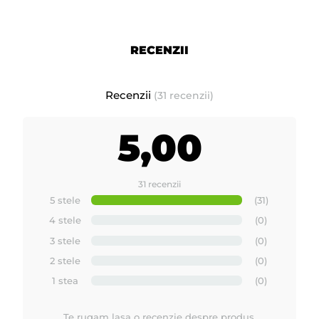
RECENZII
Recenzii
(31 recenzii)
5,00
31 recenzii
5 stele
(31)
4 stele
(0)
3 stele
(0)
2 stele
(0)
1 stea
(0)
Te rugam lasa o recenzie despre produs.