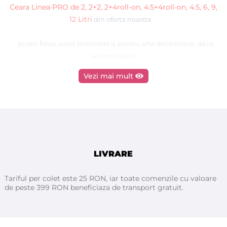
Ceara Linea·PRO de
2, 2+2, 2+4roll-on, 4.5+4roll-on, 4.5, 6, 9,
12 Litri
din oferta noastra
.
puteti folosi acest termostat si pentru alte decantoare, daca
se potriveste !
Vezi mai mult
Acest termostat este folosit ca piesa de schimb pentru
Linea·PRO
decantoarele de ceara
importate de noi din
Spania .
Pentru mai multe detalii sau daca aveti nelamuriri, ne puteti
LIVRARE
contacta telefonic !
Tariful per colet este 25 RON, iar toate comenzile cu valoare
de peste 399 RON beneficiaza de transport gratuit.