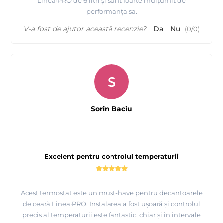
Linea·PRO de 6 litri și sunt foarte mulțumit de
performanța sa.
V-a fost de ajutor această recenzie?
Da
Nu
(
0
/
0
)
S
Sorin Baciu
Excelent pentru controlul temperaturii
Acest termostat este un must-have pentru decantoarele
de ceară Linea·PRO. Instalarea a fost ușoară și controlul
precis al temperaturii este fantastic, chiar și în intervale