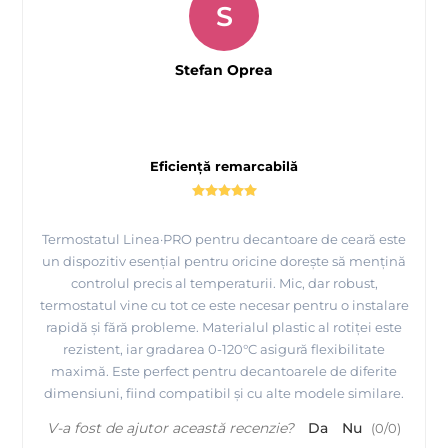
S
Stefan Oprea
Eficiență remarcabilă
Termostatul Linea·PRO pentru decantoare de ceară este
un dispozitiv esențial pentru oricine dorește să mențină
controlul precis al temperaturii. Mic, dar robust,
termostatul vine cu tot ce este necesar pentru o instalare
rapidă și fără probleme. Materialul plastic al rotiței este
rezistent, iar gradarea 0-120°C asigură flexibilitate
maximă. Este perfect pentru decantoarele de diferite
dimensiuni, fiind compatibil și cu alte modele similare.
V-a fost de ajutor această recenzie?
Da
Nu
(
0
/
0
)