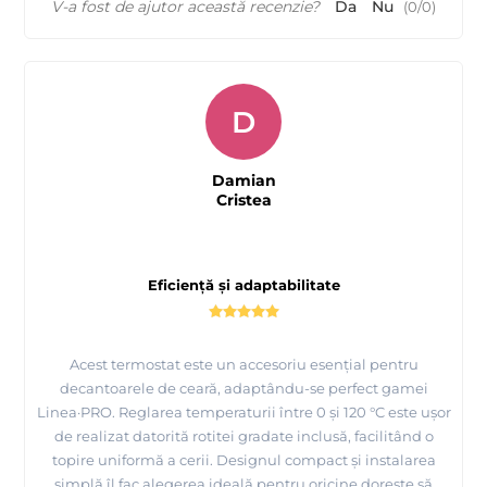
V-a fost de ajutor această recenzie?
Da
Nu
(
0
/
0
)
D
Damian
Cristea
Eficiență și adaptabilitate
Acest termostat este un accesoriu esențial pentru
decantoarele de ceară, adaptându-se perfect gamei
Linea·PRO. Reglarea temperaturii între 0 și 120 °C este ușor
de realizat datorită rotitei gradate inclusă, facilitând o
topire uniformă a cerii. Designul compact și instalarea
simplă îl fac alegerea ideală pentru oricine dorește să