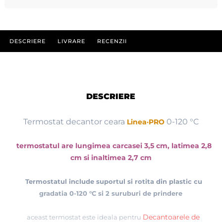
DESCRIERE
LIVRARE
RECENZII
DESCRIERE
Termostat decantor ceara
0-120 °C
Linea·PRO
termostatul are lungimea carcasei 3,5 cm, latimea 2,8
cm si inaltimea 2,7 cm
Termostatul include suportul si rotita din plastic cu
gradatia 0-120 °C si 2 suruburi de prindere
Decantoarele de
aceast termostat este ideala pentru