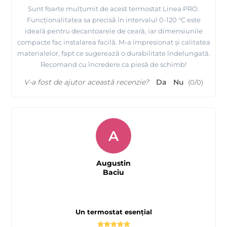
Sunt foarte mulțumit de acest termostat Linea·PRO.
Funcționalitatea sa precisă în intervalul 0-120 °C este
ideală pentru decantoarele de ceară, iar dimensiunile
compacte fac instalarea facilă. M-a impresionat și calitatea
materialelor, fapt ce sugerează o durabilitate îndelungată.
Recomand cu încredere ca piesă de schimb!
V-a fost de ajutor această recenzie?
Da
Nu
(
0
/
0
)
A
Augustin
Baciu
Un termostat esențial