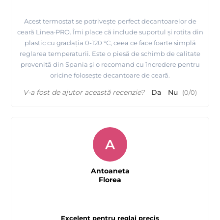
Acest termostat se potrivește perfect decantoarelor de
ceară Linea·PRO. Îmi place că include suportul și rotita din
plastic cu gradația 0-120 °C, ceea ce face foarte simplă
reglarea temperaturii. Este o piesă de schimb de calitate
provenită din Spania și o recomand cu încredere pentru
oricine folosește decantoare de ceară.
V-a fost de ajutor această recenzie?
Da
Nu
(
0
/
0
)
A
Antoaneta
Florea
Excelent pentru reglaj precis