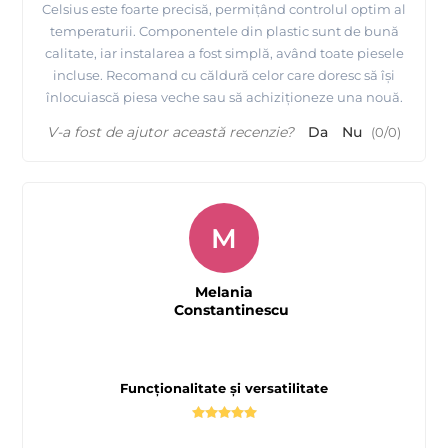
Celsius este foarte precisă, permițând controlul optim al
temperaturii. Componentele din plastic sunt de bună
calitate, iar instalarea a fost simplă, având toate piesele
incluse. Recomand cu căldură celor care doresc să își
înlocuiască piesa veche sau să achiziționeze una nouă.
V-a fost de ajutor această recenzie?
Da
Nu
(
0
/
0
)
M
Melania
Constantinescu
Funcționalitate și versatilitate