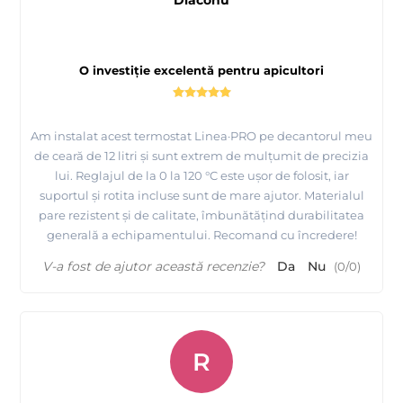
Diaconu
O investiție excelentă pentru apicultori
Am instalat acest termostat Linea·PRO pe decantorul meu
de ceară de 12 litri și sunt extrem de mulțumit de precizia
lui. Reglajul de la 0 la 120 °C este ușor de folosit, iar
suportul și rotita incluse sunt de mare ajutor. Materialul
pare rezistent și de calitate, îmbunătățind durabilitatea
generală a echipamentului. Recomand cu încredere!
V-a fost de ajutor această recenzie?
Da
Nu
(
0
/
0
)
R