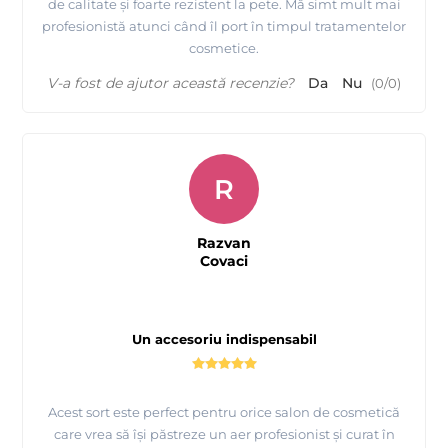
de calitate și foarte rezistent la pete. Mă simt mult mai
profesionistă atunci când îl port în timpul tratamentelor
cosmetice.
V-a fost de ajutor această recenzie?
Da
Nu
(
0
/
0
)
R
Razvan
Covaci
Un accesoriu indispensabil
Acest sort este perfect pentru orice salon de cosmetică
care vrea să își păstreze un aer profesionist și curat în