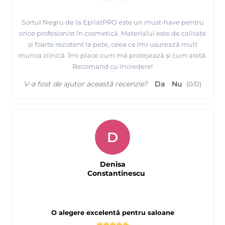
Sortul Negru de la EpilatPRO este un must-have pentru
orice profesionist în cosmetică. Materialul este de calitate
și foarte rezistent la pete, ceea ce îmi ușurează mult
munca zilnică. Îmi place cum mă protejează și cum arată.
Recomand cu încredere!
V-a fost de ajutor această recenzie?
Da
Nu
(
0
/
0
)
D
Denisa
Constantinescu
O alegere excelentă pentru saloane