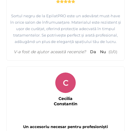
Sortul negru de la EpilatPRO este un adevărat must-have
în orice salon de înfrumusețare. Materialul este rezistent și
ușor de curățat, oferind protecție adecvată în timpul
tratamentelor. Se potrivește perfect și arată profesional,
adăugând un plus de eleganță spațiului tău de lucru.
V-a fost de ajutor această recenzie?
Da
Nu
(
0
/
0
)
C
Cecilia
Constantin
Un accesoriu necesar pentru profesioniști