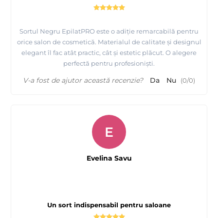
Sortul Negru EpilatPRO este o adiție remarcabilă pentru
orice salon de cosmetică. Materialul de calitate și designul
elegant îl fac atât practic, cât și estetic plăcut. O alegere
perfectă pentru profesioniști.
V-a fost de ajutor această recenzie?
Da
Nu
(
0
/
0
)
E
Evelina Savu
Un sort indispensabil pentru saloane