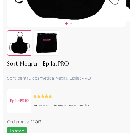
Sort Negru - EpilatPRO
Sort pentru cosmetica Negru EpilatPRO
|
34 recenzii
Adăugați recenzia dvs.
Cod produs:
PRO121
În stoc