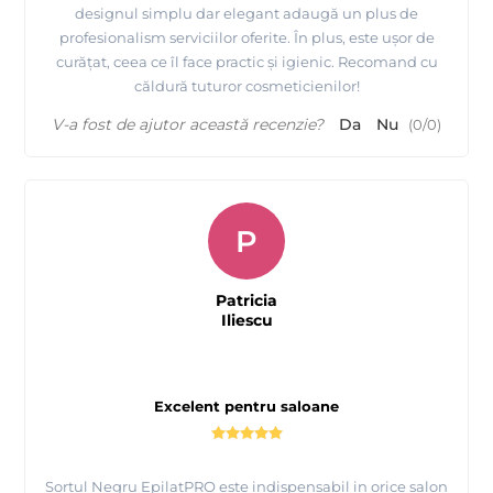
designul simplu dar elegant adaugă un plus de
profesionalism serviciilor oferite. În plus, este ușor de
curățat, ceea ce îl face practic și igienic. Recomand cu
căldură tuturor cosmeticienilor!
V-a fost de ajutor această recenzie?
Da
Nu
(
0
/
0
)
P
Patricia
Iliescu
Excelent pentru saloane
Sortul Negru EpilatPRO este indispensabil in orice salon