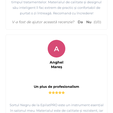
timpul tratamentelor. Materialul de calitate și designul
său inteligent îl fac extrem de practic și confortabil de
purtat o zi întreagă. Recomand cu încredere!
V-a fost de ajutor această recenzie?
Da
Nu
(
0
/
0
)
A
Anghel
Mareş
Un plus de profesionalism
Sortul Negru de la EpilatPRO este un instrument esențial
în salonul meu. Materialul este de calitate și rezistent, iar