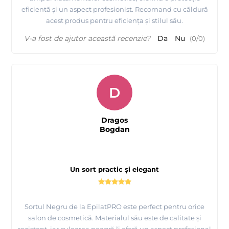
eficientă și un aspect profesionist. Recomand cu căldură
acest produs pentru eficiența și stilul său.
V-a fost de ajutor această recenzie?
Da
Nu
(
0
/
0
)
D
Dragos
Bogdan
Un sort practic și elegant
Sortul Negru de la EpilatPRO este perfect pentru orice
salon de cosmetică. Materialul său este de calitate și
rezistent, iar culoarea neagră îi oferă un aspect profesional