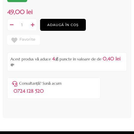
49,00 lei
ADAUGĂ ÎN COȘ
Favorite
4
0,40 lei
Acest produs vă aduce
💰 puncte în valoare de de
💸
Consultanță? Sună acum
0724 128 520