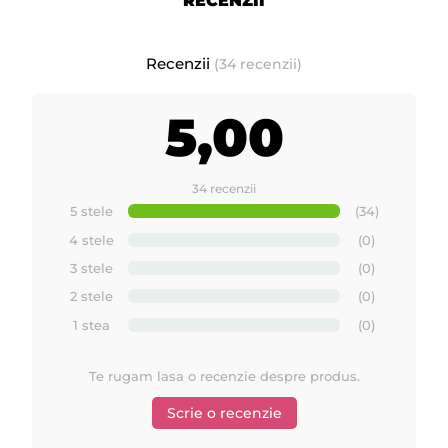
RECENZII
Recenzii
(34 recenzii)
5,00
34 recenzii
5 stele
(34)
4 stele
(0)
3 stele
(0)
2 stele
(0)
1 stea
(0)
Te rugam lasa o recenzie despre produs.
Scrie o recenzie