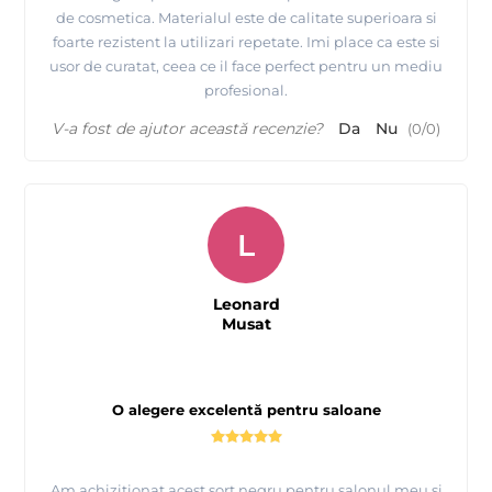
de cosmetica. Materialul este de calitate superioara si
foarte rezistent la utilizari repetate. Imi place ca este si
usor de curatat, ceea ce il face perfect pentru un mediu
profesional.
V-a fost de ajutor această recenzie?
Da
Nu
(
0
/
0
)
L
Leonard
Musat
O alegere excelentă pentru saloane
Am achiziționat acest șorț negru pentru salonul meu și