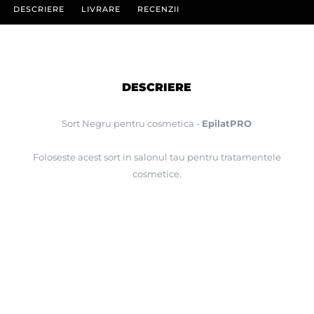
DESCRIERE
LIVRARE
RECENZII
DESCRIERE
Sort Negru pentru cosmetica -
EpilatPRO
Foloseste acest sort in salonul tau pentru tratamentele
cosmetice.