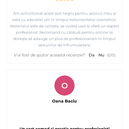
Am achiziționat acest sort negru pentru salonul meu și
este cu adevărat util în timpul tratamentelor cosmetice.
Materialul este de calitate, se curăță ușor și oferă un aspect
profesionist. Recomand cu căldură pentru oricine își
dorește să adauge un plus de profesionalism în timpul
sesiunilor de înfrumusețare.
V-a fost de ajutor această recenzie?
Da
Nu
(
0
/
0
)
O
Oana Baciu
Un sort comod și practic pentru profesioniști