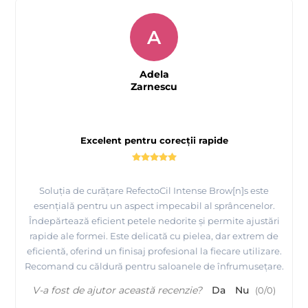
A
Adela
Zarnescu
Excelent pentru corecții rapide
Soluția de curățare RefectoCil Intense Brow[n]s este
esențială pentru un aspect impecabil al sprâncenelor.
Îndepărtează eficient petele nedorite și permite ajustări
rapide ale formei. Este delicată cu pielea, dar extrem de
eficientă, oferind un finisaj profesional la fiecare utilizare.
Recomand cu căldură pentru saloanele de înfrumusețare.
V-a fost de ajutor această recenzie?
Da
Nu
(
0
/
0
)