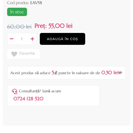
Cod produs:
EAV58
În stoc
Preț:
55,00 lei
60,00 lei
ADAUGĂ ÎN COȘ
Favorite
5
0,50 lei
Acest produs vă aduce
💰 puncte în valoare de de
💸
Consultanță? Sună acum
0724 128 520