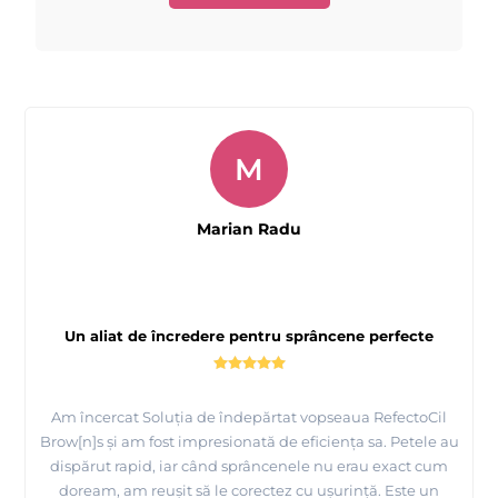
NUMAI PENTRU UZ PROFESIONAL.
NU AMMESCA PRIMERUL
INTENSIFICATOR, GELUL DE BAZĂ ȘI GELUL ACTIVATOR.
GEL
URILE
SE APLICĂ SEPARAT ÎN O SECVENȚĂ SPECIFĂ.
CITIȚI INSTRUCȚIUNI
LE
COMPLETE ÎNAINTE DE UTILIZARE.
M
Marian Radu
Un aliat de încredere pentru sprâncene perfecte
Am încercat Soluția de îndepărtat vopseaua RefectoCil
Brow[n]s și am fost impresionată de eficiența sa. Petele au
dispărut rapid, iar când sprâncenele nu erau exact cum
doream, am reușit să le corectez cu ușurință. Este un