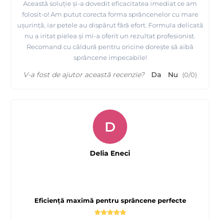
Această soluție și-a dovedit eficacitatea imediat ce am
folosit-o! Am putut corecta forma sprâncenelor cu mare
ușurință, iar petele au dispărut fără efort. Formula delicată
nu a iritat pielea și mi-a oferit un rezultat profesionist.
Recomand cu căldură pentru oricine dorește să aibă
sprâncene impecabile!
V-a fost de ajutor această recenzie?
Da
Nu
(
0
/
0
)
D
Delia Eneci
Eficiență maximă pentru sprâncene perfecte