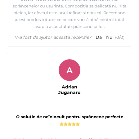
sprâncenelor cu ușurință. Compoziția sa delicată nu irită
pielea, iar efectul este unul rafinat și natural. Recomand
acest produs tuturor celor care vor să aibă control total
asupra aspectului sprâncenelor lor.
V-a fost de ajutor această recenzie?
Da
Nu
(
0
/
0
)
A
Adrian
Juganaru
O soluție de neînlocuit pentru sprâncene perfecte