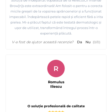
Soluția de îndepărtat vopseaua de la RefectoCil Intense
Brow[n]s este extraordinară! Am folosit-o pentru a corecta
micile greșeli de la vopsirea sprâncenelor și a funcționat
impecabil. Îndepărtează petele rapid și eficient fără a irita
pielea. Mi-a plăcut faptul că este testată dermatologic și
ușor de utilizat, transformând întregul proces într-o
experiență plăcută.
V-a fost de ajutor această recenzie?
Da
Nu
(
0
/
0
)
R
Romulus
Iliescu
O soluție profesională de calitate