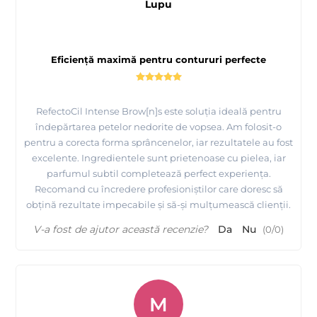
Lupu
Eficiență maximă pentru contururi perfecte
RefectoCil Intense Brow[n]s este soluția ideală pentru
îndepărtarea petelor nedorite de vopsea. Am folosit-o
pentru a corecta forma sprâncenelor, iar rezultatele au fost
excelente. Ingredientele sunt prietenoase cu pielea, iar
parfumul subtil completează perfect experiența.
Recomand cu încredere profesioniștilor care doresc să
obțină rezultate impecabile și să-și mulțumească clienții.
V-a fost de ajutor această recenzie?
Da
Nu
(
0
/
0
)
M