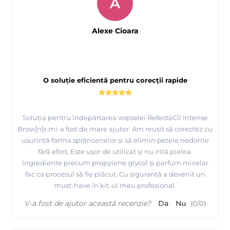
A
Alexe Cioara
O soluție eficientă pentru corecții rapide
Soluția pentru îndepărtarea vopselei RefectoCil Intense
Brow[n]s mi-a fost de mare ajutor. Am reușit să corectez cu
ușurință forma sprâncenelor și să elimin petele nedorite
fără efort. Este ușor de utilizat și nu irită pielea.
Ingrediente precum propylene glycol și parfum micelar
fac ca procesul să fie plăcut. Cu siguranță a devenit un
must-have în kit-ul meu profesional.
V-a fost de ajutor această recenzie?
Da
Nu
(
0
/
0
)