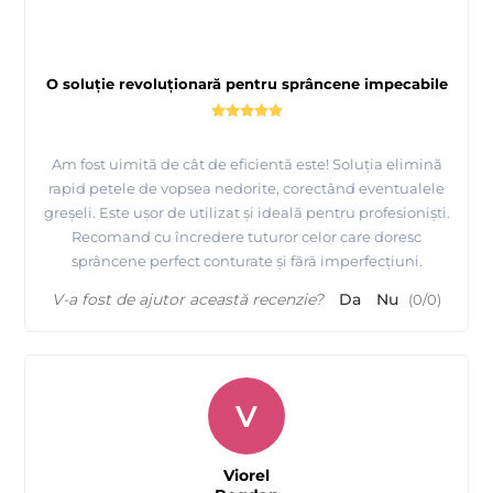
O soluție revoluționară pentru sprâncene impecabile
Am fost uimită de cât de eficientă este! Soluția elimină
rapid petele de vopsea nedorite, corectând eventualele
greșeli. Este ușor de utilizat și ideală pentru profesioniști.
Recomand cu încredere tuturor celor care doresc
sprâncene perfect conturate și fără imperfecțiuni.
Vopsirea Genelor cu RefectoCil - Intense - Brow[n]s !
V-a fost de ajutor această recenzie?
Da
Nu
(
0
/
0
)
Important:
Nu utilizați Primerul Intensificator pe gene!
1. Scoateți mai întâi lentilele de contact.
Curățați genele înainte de
nuanțare folosind Demachiantul micelar pentru ochi RefectoCil.
V
2. Aplicați
dischetele
de silicon RefectoCil sau
dischetele
de protectie
vopsit gene
RefectoCil pentru a proteja pielea împotriva petelor de
nuanț
e
nedorite.
Viorel
3. Aplicați Crema de protecție a pielii RefectoCil și masca pentru ochi