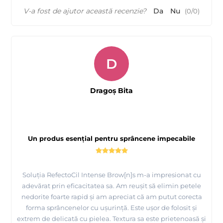
V-a fost de ajutor această recenzie?
Da
Nu
(
0
/
0
)
D
Dragoș Bita
Un produs esențial pentru sprâncene impecabile
Soluția RefectoCil Intense Brow[n]s m-a impresionat cu
adevărat prin eficacitatea sa. Am reușit să elimin petele
nedorite foarte rapid și am apreciat că am putut corecta
forma sprâncenelor cu ușurință. Este ușor de folosit și
extrem de delicată cu pielea. Textura sa este prietenoasă și