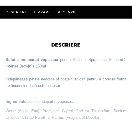
DESCRIERE
LIVRARE
RECENZII
DESCRIERE
Solutie indepartat vopseaua
pentru Gene si Sprancene RefectoCil
Intense Brow[n]s 150ml
Îndepărtează petele nedorite și poate fi folosit pentru a corecta forma
sprâncenelor dacă este necesar.
Ingrediente
solutie indepartat vopseaua:
Water (Aqua, Eau), Propylene Glycol, Sodium Thiosulfate, Sodium
Chloride, C12-13 Pareth-9, Parfum (Fragrance) Micellar