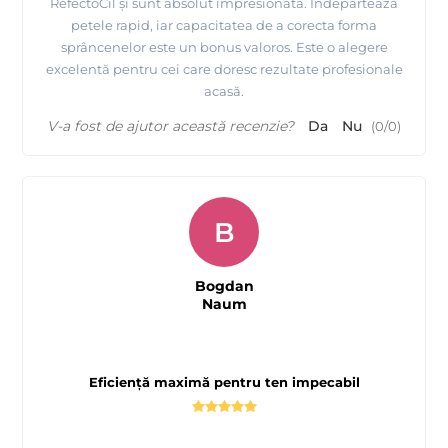
RefectoCil și sunt absolut impresionată. Îndepărtează
petele rapid, iar capacitatea de a corecta forma
sprâncenelor este un bonus valoros. Este o alegere
excelentă pentru cei care doresc rezultate profesionale
acasă.
V-a fost de ajutor această recenzie?
Da
Nu
(
0
/
0
)
B
Bogdan
Naum
Eficiență maximă pentru ten impecabil