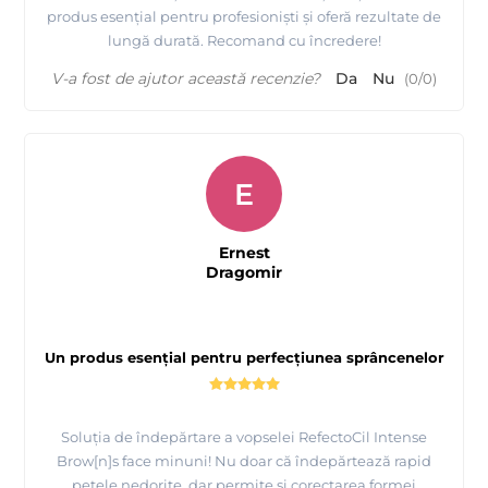
produs esențial pentru profesioniști și oferă rezultate de
lungă durată. Recomand cu încredere!
V-a fost de ajutor această recenzie?
Da
Nu
(
0
/
0
)
E
Ernest
Dragomir
Un produs esențial pentru perfecțiunea sprâncenelor
Soluția de îndepărtare a vopselei RefectoCil Intense
Brow[n]s face minuni! Nu doar că îndepărtează rapid
petele nedorite, dar permite și corectarea formei