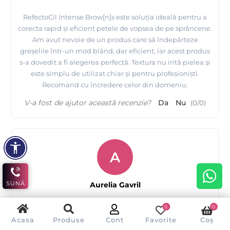
RefectoCil Intense Brow[n]s este soluția ideală pentru a
corecta rapid și eficient petele de vopsea de pe sprâncene.
Am avut nevoie de un produs care să îndepărteze
greșelile într-un mod blând, dar eficient, iar acest produs
s-a dovedit a fi alegerea perfectă. Textura nu irită pielea și
este simplu de utilizat chiar și pentru profesioniști.
Recomand cu încredere celor din domeniu.
V-a fost de ajutor această recenzie?
Da
Nu
(
0
/
0
)
A
SUNĂ
Aurelia Gavril
0
0
Acasa
Produse
Cont
Favorite
Coș