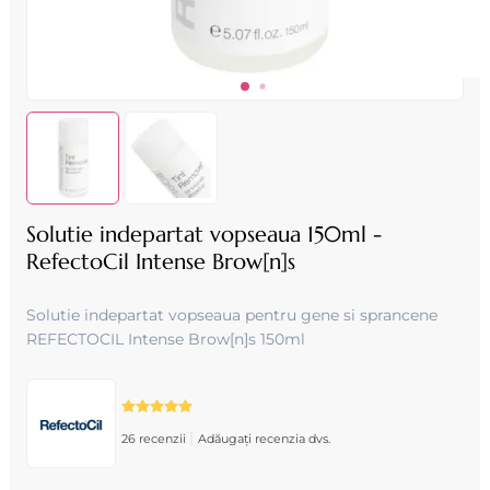
Solutie indepartat vopseaua 150ml -
RefectoCil Intense Brow[n]s
Solutie indepartat vopseaua pentru gene si sprancene
REFECTOCIL Intense Brow[n]s 150ml
|
26 recenzii
Adăugați recenzia dvs.