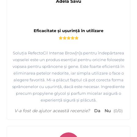
Adela Savu
Eficacitate și ușurință în utilizare
Soluția RefectoCil Intense Brow[n]s pentru îndepărtarea
vopselei este un produs esențial pentru oricine folosește
vopsea pentru sprâncene și gene. Este foarte eficientă în
eliminarea petelor nedorite, iar simpla utilizare o face o
alegere favorită. Mi-a plăcut faptul că pot corecta forma
sprâncenelor cu ușurință, dacă este necesar. Ingrediente
precum propylene glycol și parfum micelar asigură o
experiență sigură și plăcută.
V-a fost de ajutor această recenzie?
Da
Nu
(
0
/
0
)