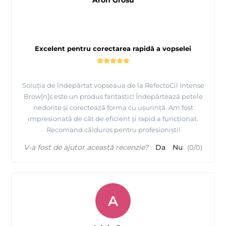
Aron Grosu
Excelent pentru corectarea rapidă a vopselei
Soluția de îndepărtat vopseaua de la RefectoCil Intense
Brow[n]s este un produs fantastic! Îndepărtează petele
nedorite și corectează forma cu ușurință. Am fost
impresionată de cât de eficient și rapid a funcționat.
Recomand călduros pentru profesioniști!
V-a fost de ajutor această recenzie?
Da
Nu
(
0
/
0
)
A