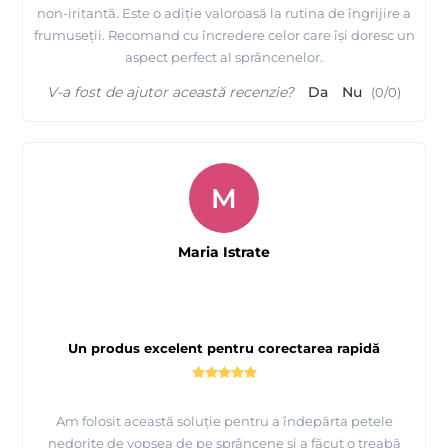
non-iritantă. Este o adiție valoroasă la rutina de îngrijire a
frumuseții. Recomand cu încredere celor care își doresc un
aspect perfect al sprâncenelor.
V-a fost de ajutor această recenzie?
Da
Nu
(
0
/
0
)
M
Maria Istrate
Un produs excelent pentru corectarea rapidă
Am folosit această soluție pentru a îndepărta petele
nedorite de vopsea de pe sprâncene și a făcut o treabă