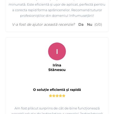
minunată. Este eficientă și ușor de aplicat, perfectă pentru
a corecta rapid forma sprâncenelor. Recomand tuturor
profesioniștilor din domeniul înfrumusețării!
V-a fost de ajutor această recenzie?
Da
Nu
(
0
/
0
)
I
Irina
Stănescu
O soluție eficientă și rapidă
Am fost plăcut surprins de cât de bine funcționează
această soluție de îndepărtare a vopselei. Îndepărtează