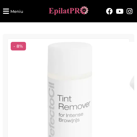
Meniu
- 8%