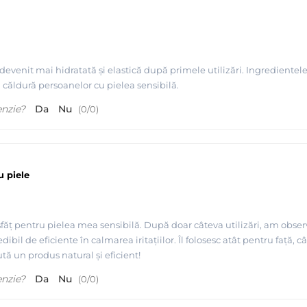
devenit mai hidratată și elastică după primele utilizări. Ingrediente
 căldură persoanelor cu pielea sensibilă.
enzie?
Da
Nu
(
0
/
0
)
u piele
făț pentru pielea mea sensibilă. După doar câteva utilizări, am obse
dibil de eficiente în calmarea iritațiilor. Îl folosesc atât pentru față,
ă un produs natural și eficient!
enzie?
Da
Nu
(
0
/
0
)