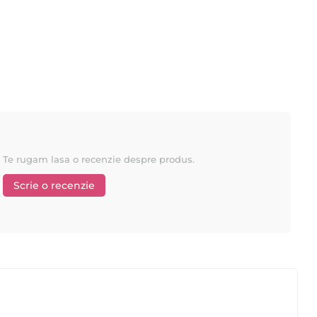
ramanand moale si fina.
de delicat.
Te rugam lasa o recenzie despre produs.
Scrie o recenzie