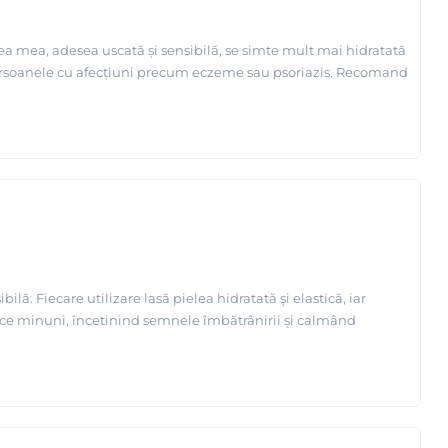
ea mea, adesea uscată și sensibilă, se simte mult mai hidratată
ru persoanele cu afecțiuni precum eczeme sau psoriazis. Recomand
 Fiecare utilizare lasă pielea hidratată și elastică, iar
ace minuni, încetinind semnele îmbătrânirii și calmând