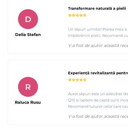
Transformare naturală a pielii
D
Un săpun uimitor! Pielea mea a 
Delia Stefan
îmbătrânirii pielii. Recomand cu
V-a fost de ajutor această rec
Experiență revitalizantă pentr
R
Acest săpun este un adevărat răs
Q10 și laptele de capră sunt incre
Raluca Rusu
Recomand tuturor celor care caut
V-a fost de ajutor această rec