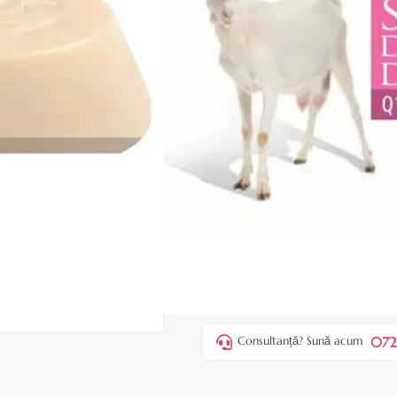
|
34 recenzii
Adăugați re
Cod produs:
EEP05
În stoc
15,00 lei
ADAUGĂ ÎN
Favorite
1
Acest produs vă aduce
💰 puncte 
072
Consultanță? Sună acum