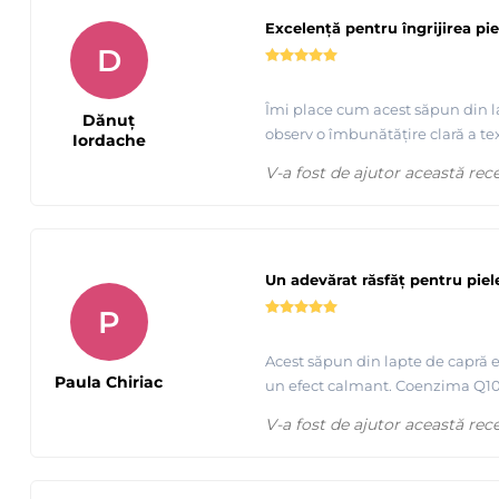
Excelență pentru îngrijirea piel
D
Îmi place cum acest săpun din la
Dănuț
observ o îmbunătățire clară a tex
Iordache
V-a fost de ajutor această rec
Un adevărat răsfăț pentru piel
P
Acest săpun din lapte de capră e
Paula Chiriac
un efect calmant. Coenzima Q10 fa
V-a fost de ajutor această rec