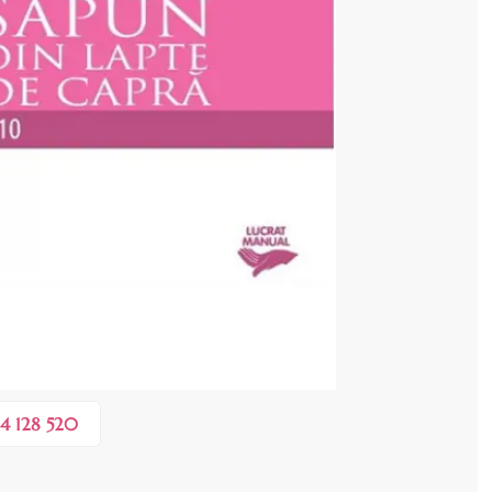
cenzia dvs.
 COȘ
0,10 lei
în valoare de de
💸
4 128 520