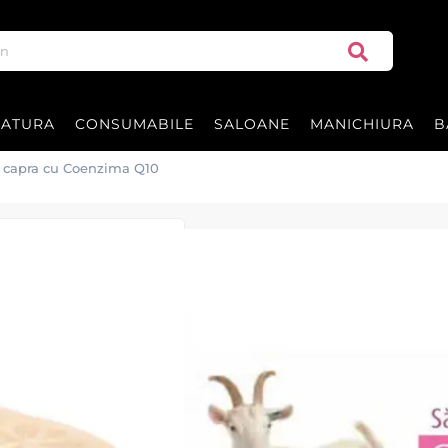
RATURA
CONSUMABILE
SALOANE
MANICHIURA
B
e capra cu Coenzima Q10
Sapun din lapt
SAPUN natural din lapte de cap
hidrateaza pielea, conferindu-
productia de colagen, incetini