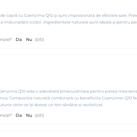
 de capră cu Coenzima Q10 și sunt impresionată de efectele sale. Piel
l s-a îmbunătățit vizibil. Ingredientele naturale sunt ideale și pent
enzie?
Da
Nu
(
0
/
0
)
enzima Q10 este o adevărată binecuvântare pentru pielea mea sensibilă.
bonus. Compoziția naturală combinată cu beneficiile Coenzimei Q10 f
turor celor ce își doresc un ten sănătos și revitalizat.
enzie?
Da
Nu
(
0
/
0
)