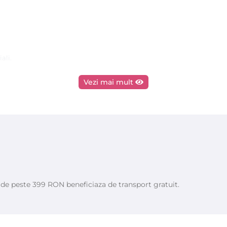
ali.
Vezi mai mult
elea oferindu-i o hidratare naturala facandu-o supla si elastica.
vitaminele A,D,E,K, minerale, fier, calciu, potasiu, numerosi antioxi
egenerarea si incetinirea imbatranirii pielii,facand tenul frumos.
oanele cu pielea sensibila, uscata si crapata,precum si persoanelor ca
e de peste 399 RON beneficiaza de transport gratuit.
tale,hidroxid de sodiu. Acest sapun este un produs BIO, antiinflamato
oare lucruri pe care le puteti pune pe piele. Contine o sumedenie de nu