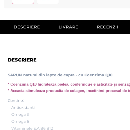
DESCRIERE
LIVRARE
RECENZII
DESCRIERE
SAPUN natural din lapte de capra - cu Coenzima Q10
* Coenzima Q10 hidrateaza pielea, conferindu-i elasticitate şi senzaţ
* Aceasta stimuleaza productia de colagen, incetinind procesul de im
Contine:
Antioxidanti
Omega 3
Omega 6
Vitaminele E,A,B6,B12