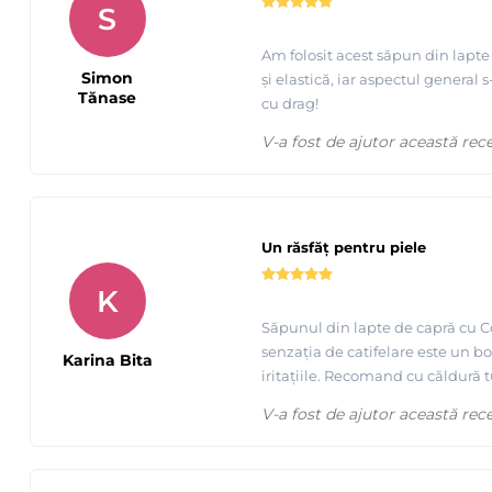
S
Am folosit acest săpun din lapte
Simon
și elastică, iar aspectul genera
Tănase
cu drag!
V-a fost de ajutor această rec
Un răsfăț pentru piele
K
Săpunul din lapte de capră cu Co
senzația de catifelare este un 
Karina Bita
iritațiile. Recomand cu căldură tu
V-a fost de ajutor această rec