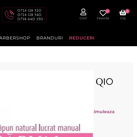
0724 128 520
0
0
0724 128 540
Cont
Favorite
Coș
0738 640 350
ARBERSHOP
BRANDURI
REDUCERI
e de capra cu Coenzima Q10
ra - cu Conezima Q10 .
i elasticitate şi senzaţie de construcţie, stimuleaza
nd procesul de imbatranire a pielii.