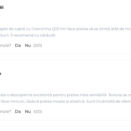
ii
pte de capră cu Coenzima Q10 îmi face pielea să se simtă atât de moal
turii. Îl recomand cu căldură!
enzie?
Da
Nu
(
0
/
0
)
e
ste o descoperire excelentă pentru pielea mea sensibilă. Textura sa c
ce minuni, lăsând pielea moale și elastică. Sunt încântată de efectele
enzie?
Da
Nu
(
0
/
0
)