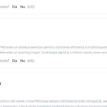
enzie?
Da
Nu
(
0
/
0
)
PRO este un produs esențial pentru utilizarea eficientă a încălzitoarel
e este un avantaj major. Încălzește rapid și uniform ceara, ceea ce es
enzie?
Da
Nu
(
0
/
0
)
i
zitorul de ceară Linea·PRO este absolut fantastică! Este compactă, dar
adaptabil o face să fie alegerea perfectă pentru diverse incalzitoare.