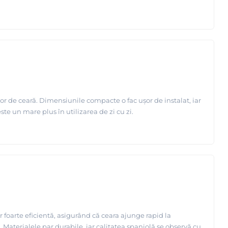
or de ceară. Dimensiunile compacte o fac ușor de instalat, iar
te un mare plus în utilizarea de zi cu zi.
 foarte eficientă, asigurând că ceara ajunge rapid la
 Materialele par durabile, iar calitatea spaniolă se observă cu