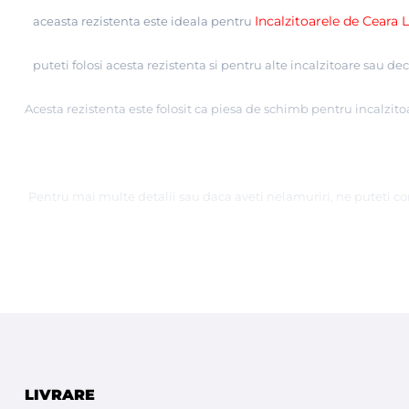
Incalzitoarele de Ceara
aceasta rezistenta este ideala pentru
puteti folosi acesta rezistenta si pentru alte incalzitoare sau dec
Acesta rezistenta este folosit ca piesa de schimb pentru incalzit
Pentru mai multe detalii sau daca aveti nelamuriri, ne puteti con
LIVRARE