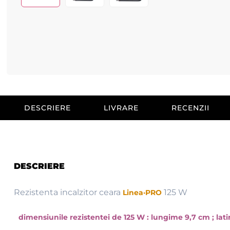
DESCRIERE
LIVRARE
RECENZII
DESCRIERE
Rezistenta incalzitor ceara
125 W
Linea·PRO
dimensiunile rezistentei de 125 W : lungime 9,7 cm ; lat