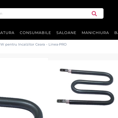
RATURA
CONSUMABILE
SALOANE
MANICHIURA
B
 W pentru Incalzitor Ceara - Linea·PRO
Rezistenta 125 W
Linea·PRO
Rezistenta incalzitor ceara
Lin
ideal pentru Incalzitorele de 