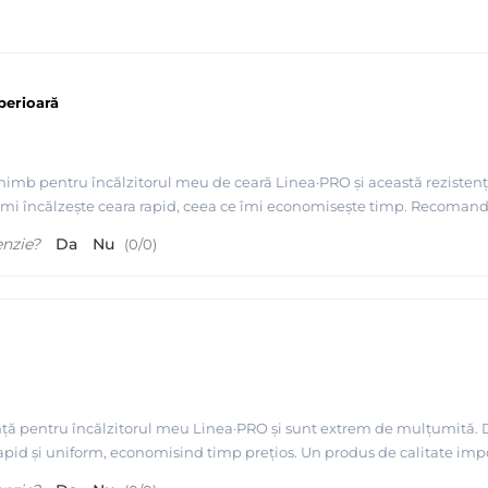
perioară
imb pentru încălzitorul meu de ceară Linea·PRO și această rezistență
it. Îmi încălzește ceara rapid, ceea ce îmi economisește timp. Recomand
enzie?
Da
Nu
(
0
/
0
)
nță pentru încălzitorul meu Linea·PRO și sunt extrem de mulțumită. D
pid și uniform, economisind timp prețios. Un produs de calitate impo