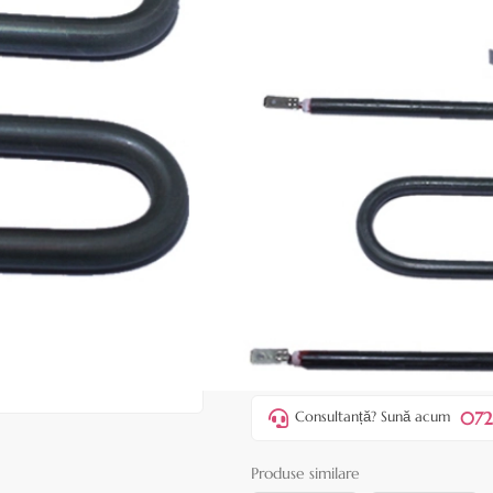
|
29 recenzii
Adăugați re
Cod produs:
EHP30
În stoc
Preț:
65,00 le
80,00 lei
ADAUGĂ ÎN
Favorite
6
Acest produs vă aduce
💰 puncte
072
Consultanță? Sună acum
Produse similare