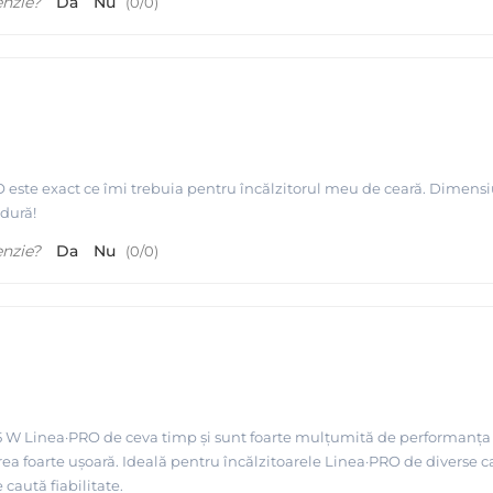
enzie?
Da
Nu
(
0
/
0
)
 este exact ce îmi trebuia pentru încălzitorul meu de ceară. Dimensiun
dură!
enzie?
Da
Nu
(
0
/
0
)
25 W Linea·PRO de ceva timp și sunt foarte mulțumită de performanța sa
rea foarte ușoară. Ideală pentru încălzitoarele Linea·PRO de diverse 
caută fiabilitate.