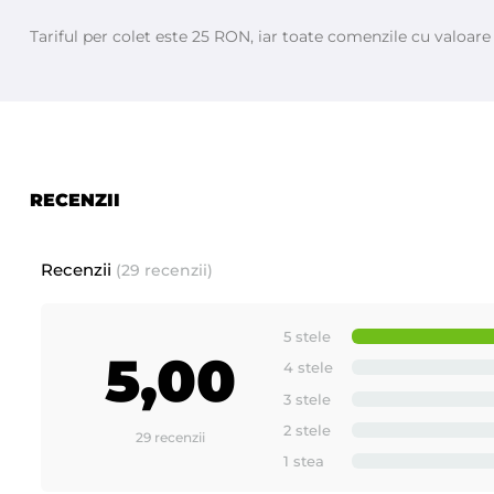
Tariful per colet este 25 RON, iar toate comenzile cu valoar
RECENZII
Recenzii
(29 recenzii)
5 stele
5,00
4 stele
3 stele
2 stele
29 recenzii
1 stea