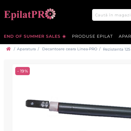
END OF SUMMER SALES ☀️
PRODUSE EPILAT
APA
/
Aparatura
/
Decantoare ceara Linea·PRO
/
Rezistenta 125
- 19%