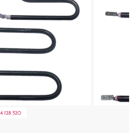
cenzia dvs.
i
 COȘ
0,60 lei
 în valoare de de
💸
4 128 520