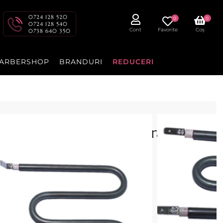
0724 128 520
0
0
0724 128 540
Cont
Favorite
Coș
0738 640 350
ARBERSHOP
BRANDURI
REDUCERI
 pentru Incalzitor Ceara -
ea·PRO
125 W
Ceara Linea·PRO de 250ml - 500ml