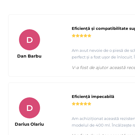
Eficiență și compatibilitate su
D
Am avut nevoie de o piesă de sch
Dan Barbu
perfect și a fost ușor de înlocu
V-a fost de ajutor această rec
Eficiență impecabilă
D
Am achiziționat această reziste
Darius Olariu
modelul de 400 ml. Încălzește ra