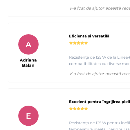
V-a fost de ajutor această rec
Eficientă și versatilă
A
Rezistența de 125 W de la Linea·
Adriana
compatibilitatea cu diverse model
Bălan
V-a fost de ajutor această rec
Excelent pentru îngrijirea pieli
E
Rezistența de 125 W pentru încăl
temperatura ideală. Designul său 