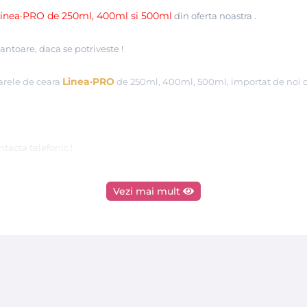
 Linea·PRO de 250ml, 400ml si 500ml
din oferta noastra
.
antoare, daca se potriveste !
Linea·PRO
oarele de ceara
de 250ml, 400ml, 500ml, importat de noi d
tacta telefonic !
Vezi mai mult