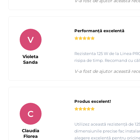
V-a fost de ajutor această rec
Performanță excelentă
V
Rezistenta 125 W de la Linea·PRO
Violeta
risipa de timp. Recomand cu căl
Sanda
V-a fost de ajutor această rec
Produs excelent!
C
Utilizez această rezistență de 1
Claudia
dimensiunile precise fac instala
Florea
alegere excelentă pentru oricine 