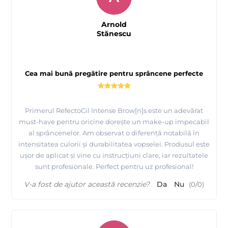
Arnold
Stănescu
Cea mai bună pregătire pentru sprâncene perfecte
Primerul RefectoCil Intense Brow[n]s este un adevărat
must-have pentru oricine dorește un make-up impecabil
al sprâncenelor. Am observat o diferență notabilă în
intensitatea culorii și durabilitatea vopselei. Produsul este
ușor de aplicat și vine cu instrucțiuni clare, iar rezultatele
sunt profesionale. Perfect pentru uz profesional!
V-a fost de ajutor această recenzie?
Da
Nu
(
0
/
0
)