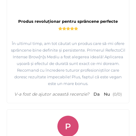
Produs revoluționar pentru sprâncene perfecte
În ultimul timp, am tot căutat un produs care să-mi ofere
sprâncene bine definite și persistente. Primerul RefectoCil
Intense Brow[n]s Mediu a fost alegerea ideală! Aplicarea
ușoară și efectul de durată sunt exact ce-mi doream.
Recomand cu încredere tuturor profesioniștilor care
doresc rezultate impecabile! Plus, faptul că este vegan
este un mare bonus.
V-a fost de ajutor această recenzie?
Da
Nu
(
0
/
0
)
P