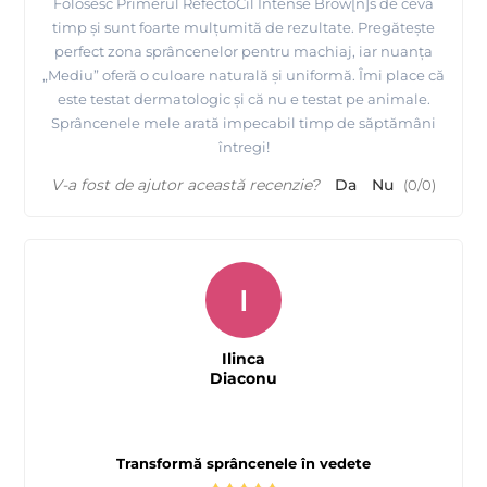
Folosesc Primerul RefectoCil Intense Brow[n]s de ceva
timp și sunt foarte mulțumită de rezultate. Pregătește
perfect zona sprâncenelor pentru machiaj, iar nuanța
„Mediu” oferă o culoare naturală și uniformă. Îmi place că
este testat dermatologic și că nu e testat pe animale.
Sprâncenele mele arată impecabil timp de săptămâni
întregi!
V-a fost de ajutor această recenzie?
Da
Nu
(
0
/
0
)
I
Ilinca
Diaconu
Transformă sprâncenele în vedete