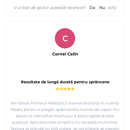
V-a fost de ajutor această recenzie?
Da
Nu
(
0
/
0
)
C
Cornel Calin
Rezultate de lungă durată pentru sprâncene
Am folosit Primerul RefectoCil Intense Brow[n]s în nuanța
Mediu pentru a pregăti sprâncenele înainte de vopsit. Îmi
place că intensifică machiajul și prelungește durata
acestuia. Aplicarea este simplă și nu necesită mult timp.
Textura sa blândă nu irită pielea, iar rezultatele se mențin