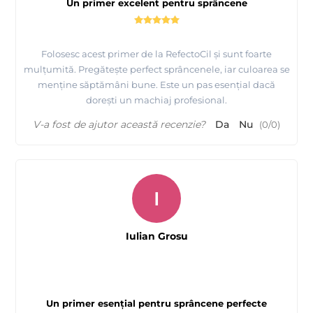
Un primer excelent pentru sprâncene
Folosesc acest primer de la RefectoCil și sunt foarte
mulțumită. Pregătește perfect sprâncenele, iar culoarea se
menține săptămâni bune. Este un pas esențial dacă
dorești un machiaj profesional.
V-a fost de ajutor această recenzie?
Da
Nu
(
0
/
0
)
I
Iulian Grosu
Un primer esențial pentru sprâncene perfecte