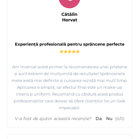
Cătălin
Horvat
Experiență profesională pentru sprâncene perfecte
Am încercat acest primer la recomandarea unei prietene
și sunt extrem de mulțumită de rezultate! Sprâncenele
mele arată mai definite și culoarea rezistă mai mult timp.
Aplicarea e simplă, iar efectul final este un make-up
intens și uniform. Recomand cu căldură acest produs
profesioniștilor care doresc să ofere clienților lor un look
impecabil.
V-a fost de ajutor această recenzie?
Da
Nu
(
0
/
0
)