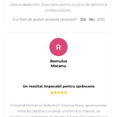
câteva săptămâni. Este ideal pentru un plus de definire și
profesionalism.
V-a fost de ajutor această recenzie?
Da
Nu
(
0
/
0
)
R
Romulus
Mocanu
Un rezultat impecabil pentru sprâncene
Folosind Primer-ul RefectoCil Intense Brow, sprâncenele
mele au căpătat o nuanță uniformă și intensă, iar
machiajul a rezistat mult mai mult timp. Deși este un pas