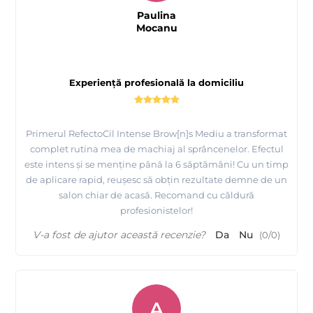
Paulina
Mocanu
Experiență profesională la domiciliu
Primerul RefectoCil Intense Brow[n]s Mediu a transformat
complet rutina mea de machiaj al sprâncenelor. Efectul
este intens și se menține până la 6 săptămâni! Cu un timp
de aplicare rapid, reușesc să obțin rezultate demne de un
salon chiar de acasă. Recomand cu căldură
profesionistelor!
V-a fost de ajutor această recenzie?
Da
Nu
(
0
/
0
)
A