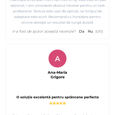
opțional, l-am considerat absolut necesar pentru un look
profesional. Textura este ușor de aplicat, iar timpul de
așteptare este scurt. Recomand cu încredere pentru
oricine dorește un rezultat de lungă durată.
V-a fost de ajutor această recenzie?
Da
Nu
(
0
/
0
)
A
Ana-Maria
Grigore
O soluție excelentă pentru sprâncene perfecte