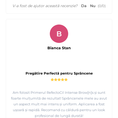
V-a fost de ajutor această recenzie?
Da
Nu
(
0
/
0
)
B
Bianca Stan
Pregătire Perfectă pentru Sprâncene
Am folosit Primerul RefectoCil Intense Brow[n]s și sunt
foarte mulțumită de rezultat! Sprâncenele mele au avut
un aspect mult mai intens și uniform. Aplicarea a fost
ușoară și rapidă. Recomand cu căldură pentru un look
profesional de lungă durată!