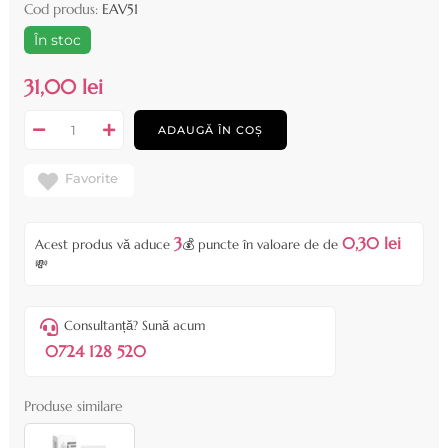
Cod produs:
EAV51
În stoc
31,00 lei
ADAUGĂ ÎN COȘ
Favorite
3
0,30 lei
Acest produs vă aduce
💰 puncte în valoare de de
💸
Consultanță? Sună acum
0724 128 520
Produse similare