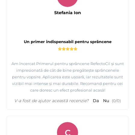
Stefania Ion
Un primer indispensabil pentru sprâncene
Am încercat Primerul pentru sprâncene RefectoCil și sunt
impresionată de cât de bine pregătește sprâncenele
pentru vopsire. Aplicarea este ușoară, iar rezultatele sunt
vizibil mai intense și mai durabile. Recomand pentru cei
care doresc un efect profesional acasă!
V-a fost de ajutor această recenzie?
Da
Nu
(
0
/
0
)
C