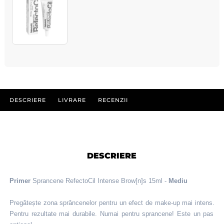
DESCRIERE
LIVRARE
RECENZII
DESCRIERE
Primer
Sprancene RefectoCil Intense Brow[n]s 15ml -
Mediu
Pregătește zona sprâncenelor pentru un efect de
m
ake-up mai intens.
Pentru rezultate mai durabile.
Numai pentru sprancene!
Este u
n pas