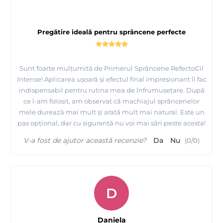
Pregătire ideală pentru sprâncene perfecte
Sunt foarte mulțumită de Primerul Sprâncene RefectoCil
Intense! Aplicarea ușoară și efectul final impresionant îl fac
indispensabil pentru rutina mea de înfrumusețare. După
ce l-am folosit, am observat că machiajul sprâncenelor
mele durează mai mult și arată mult mai natural. Este un
pas opțional, dar cu siguranță nu voi mai sări peste acesta!
V-a fost de ajutor această recenzie?
Da
Nu
(
0
/
0
)
D
Daniela