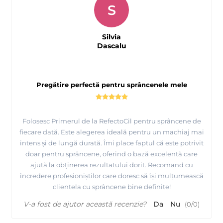
S
Silvia
Dascalu
Pregătire perfectă pentru sprâncenele mele
Folosesc Primerul de la RefectoCil pentru sprâncene de
Produs Vegan
fiecare dată. Este alegerea ideală pentru un machiaj mai
Ingrediente Primer
Medium
:
intens și de lungă durată. Îmi place faptul că este potrivit
Aqua, Alcohol denat., Safflower Flower/(Achillea Millefolium/Calendula
doar pentru sprâncene, oferind o bază excelentă care
Officinalis Flower/Leaf/Stem)/(Vaccinium Myrtillus/Vitex Agnus-Castus
ajută la obținerea rezultatului dorit. Recomand cu
Fruit)/Rhus Chinensis Gall/(Camellia Sinensis/Nettle Leaf)/Dichroa
încredere profesioniștilor care doresc să își mulțumească
Febrifuga Root/Grape Seed/(Juniperus Communis Stem/Leaf)/Acacia
clientela cu sprâncene bine definite!
Catechu Wood/Goldenrod/Hypericum Perforatum Extract, Carbomer,
Sodium Hydroxide
V-a fost de ajutor această recenzie?
Da
Nu
(
0
/
0
)