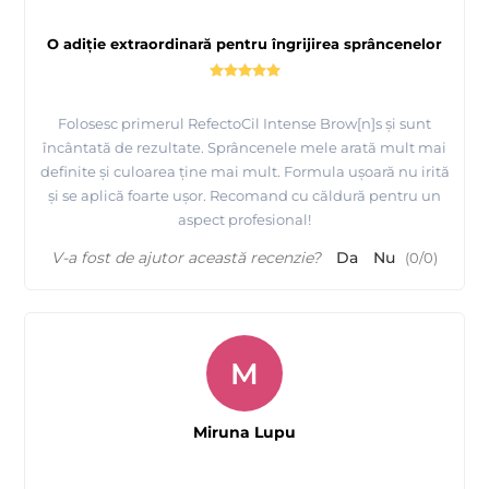
O adiție extraordinară pentru îngrijirea sprâncenelor
Folosesc primerul RefectoCil Intense Brow[n]s și sunt
încântată de rezultate. Sprâncenele mele arată mult mai
definite și culoarea ține mai mult. Formula ușoară nu irită
și se aplică foarte ușor. Recomand cu căldură pentru un
aspect profesional!
V-a fost de ajutor această recenzie?
Da
Nu
(
0
/
0
)
M
Miruna Lupu