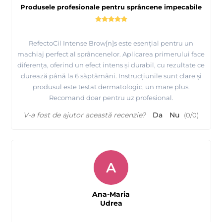
Produsele profesionale pentru sprâncene impecabile
RefectoCil Intense Brow[n]s este esențial pentru un
machiaj perfect al sprâncenelor. Aplicarea primerului face
diferența, oferind un efect intens și durabil, cu rezultate ce
durează până la 6 săptămâni. Instrucțiunile sunt clare și
produsul este testat dermatologic, un mare plus.
Recomand doar pentru uz profesional.
V-a fost de ajutor această recenzie?
Da
Nu
(
0
/
0
)
A
Ana-Maria
Udrea