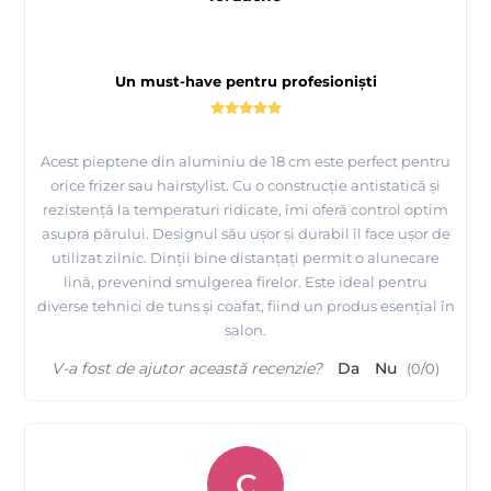
Un must-have pentru profesioniști
Acest pieptene din aluminiu de 18 cm este perfect pentru
orice frizer sau hairstylist. Cu o construcție antistatică și
rezistență la temperaturi ridicate, îmi oferă control optim
asupra părului. Designul său ușor și durabil îl face ușor de
utilizat zilnic. Dinții bine distanțați permit o alunecare
lină, prevenind smulgerea firelor. Este ideal pentru
diverse tehnici de tuns și coafat, fiind un produs esențial în
salon.
V-a fost de ajutor această recenzie?
Da
Nu
(
0
/
0
)
C