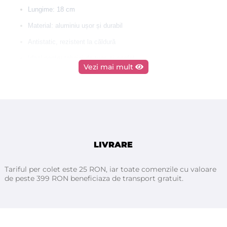
Lungime: 18 cm
Material: aluminiu ușor și durabil
Antistatic, rezistent la căldură
Ideal pentru tehnici de tuns și coafat
Vezi mai mult
Potrivit pentru uz profesional
Un pieptene practic și robust, indispensabil în orice salon.
LIVRARE
Tariful per colet este 25 RON, iar toate comenzile cu valoare
de peste 399 RON beneficiaza de transport gratuit.