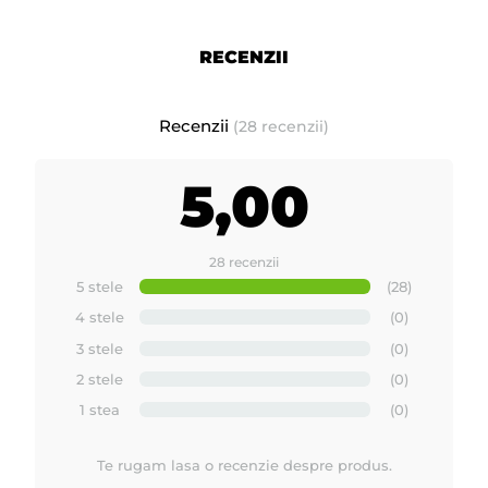
RECENZII
Recenzii
(28 recenzii)
5,00
28 recenzii
5 stele
(28)
4 stele
(0)
3 stele
(0)
2 stele
(0)
1 stea
(0)
Te rugam lasa o recenzie despre produs.