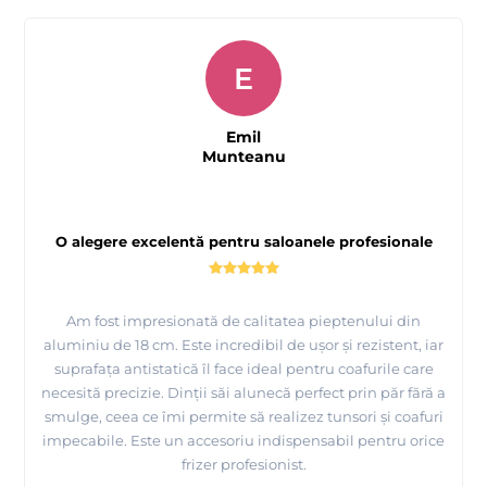
E
Emil
Munteanu
O alegere excelentă pentru saloanele profesionale
Am fost impresionată de calitatea pieptenului din
aluminiu de 18 cm. Este incredibil de ușor și rezistent, iar
suprafața antistatică îl face ideal pentru coafurile care
necesită precizie. Dinții săi alunecă perfect prin păr fără a
smulge, ceea ce îmi permite să realizez tunsori și coafuri
impecabile. Este un accesoriu indispensabil pentru orice
frizer profesionist.