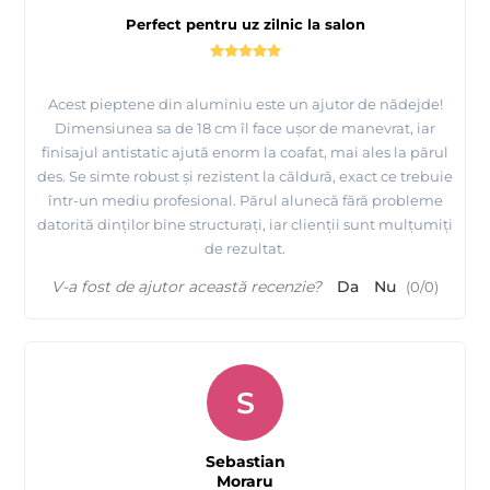
Perfect pentru uz zilnic la salon
Acest pieptene din aluminiu este un ajutor de nădejde!
Dimensiunea sa de 18 cm îl face ușor de manevrat, iar
finisajul antistatic ajută enorm la coafat, mai ales la părul
des. Se simte robust și rezistent la căldură, exact ce trebuie
într-un mediu profesional. Părul alunecă fără probleme
datorită dinților bine structurați, iar clienții sunt mulțumiți
de rezultat.
V-a fost de ajutor această recenzie?
Da
Nu
(
0
/
0
)
S
Sebastian
Moraru