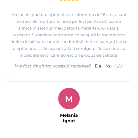
Am achiziționat pieptenele din aluminiu de 18 cm și sunt
extrem de mulțumită. Este perfect pentru utilizarea
zilnică în salonul meu datorită materialului ușor și
rezistent. Suprafața antistatică chiar ajută la menținerea
firelor de păr sub control, iar dinții săi bine distanțați fac ca
pieptănarea să fie ușoară și fără smulgere. Recomand cu
încredere celor care doresc un produs de calitate.
V-a fost de ajutor această recenzie?
Da
Nu
(
0
/
0
)
M
Melania
Ignat