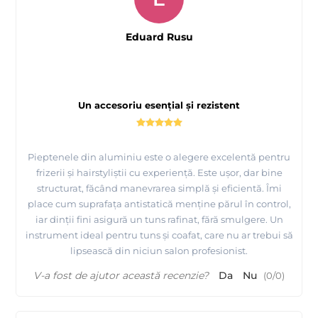
Eduard Rusu
Un accesoriu esențial și rezistent
Pieptenele din aluminiu este o alegere excelentă pentru
frizerii și hairstyliștii cu experiență. Este ușor, dar bine
structurat, făcând manevrarea simplă și eficientă. Îmi
place cum suprafața antistatică menține părul în control,
iar dinții fini asigură un tuns rafinat, fără smulgere. Un
instrument ideal pentru tuns și coafat, care nu ar trebui să
lipsească din niciun salon profesionist.
V-a fost de ajutor această recenzie?
Da
Nu
(
0
/
0
)