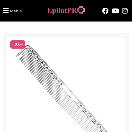
Meniu
- 23%