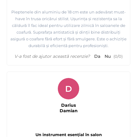
Pieptenele din aluminiu de 18 cm este un adevărat must-
have în trusa oricărui stilist. Ușurința și rezistența sa la
căldură îl fac ideal pentru utilizare zilnică în saloanele de
coafură. Suprafața antistatică și dinții bine distribuiți
asigură o coafare fără efort și fără smulgere. Este o achiziție
durabilă și eficientă pentru profesioniști.
V-a fost de ajutor această recenzie?
Da
Nu
(
0
/
0
)
D
Darius
Damian
Un instrument esențial în salon