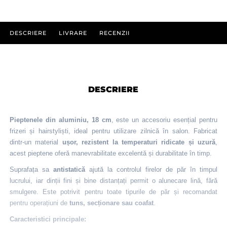
DESCRIERE
LIVRARE
RECENZII
DESCRIERE
Pieptenele din aluminiu, 18 cm
, este un accesoriu esențial pentru
frizeri și hairstyliști, ideal pentru utilizare zilnică în salon. Fabricat
dintr-un material
ușor, rezistent la temperaturi ridicate și uzură
,
acest pieptene oferă manevrabilitate excelentă și durabilitate în timp.
Suprafața sa
antistatică
ajută la controlul firelor de păr în timpul
lucrului, iar dinții fini și bine distanțați permit o alunecare lină, fără
smulgere. Este potrivit pentru toate tipurile de păr și recomandat
pentru operațiuni de
tuns, secționare sau coafat
.
Caracteristici principale: