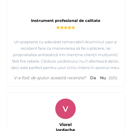
Instrument profesional de calitate
Un pieptene cu adevărat remarcabil! Aluminiul ușor și
rezistent face ca manevrarea să fie o plăcere, iar
proprietatea antistatică îmi menține clienții mulțumiți
fără fire rebele. Căldura uscătorului nu îl afectează deloc,
deci este perfect pentru uzul zilnic intens în salonul meu.
V-a fost de ajutor această recenzie?
Da
Nu
(
0
/
0
)
V
Viorel
Iordache