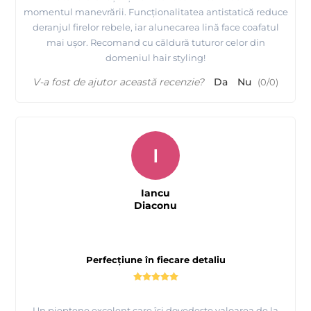
momentul manevrării. Funcționalitatea antistatică reduce
deranjul firelor rebele, iar alunecarea lină face coafatul
mai ușor. Recomand cu căldură tuturor celor din
domeniul hair styling!
V-a fost de ajutor această recenzie?
Da
Nu
(
0
/
0
)
I
Iancu
Diaconu
Perfecțiune în fiecare detaliu
Un pieptene excelent care își dovedește valoarea de la