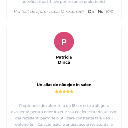
adevărat must-have pentru orice profesionist.
V-a fost de ajutor această recenzie?
Da
Nu
(
0
/
0
)
P
Patricia
Dincă
Un aliat de nădejde în salon
Pieptenele din aluminiu de 18 cm este o alegere
excelentă pentru orice frizerie sau coafor. Materialul ușor,
dar rezistent, permite o utilizare constantă fără riscul
deteriorării. Caracteristicile antistatice și rezistența la