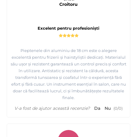
Croitoru
Excelent pentru profesioniști
Pieptenele din aluminiu de 18 cm este o alegere
excelentă pentru frizerii și hairstyliștii dedicați. Materialul
său ușor și rezistent garantează un control precis și confort
în utilizare. Antistatic și rezistent la căldură, acesta
transformă tunsoarea și coafatul într-o experiență fără
efort și fără cusur. Un instrument esențial în salon, care nu
doar că facilitează lucrul, ci și îmbunătățește rezultatele
finale.
V-a fost de ajutor această recenzie?
Da
Nu
(
0
/
0
)