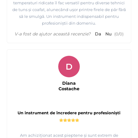
temperaturi ridicate îl fac versatil pentru diverse tehnici
de tuns și coafat, alunecând ușor printre firele de păr fără
să le smulgă. Un instrument indispensabil pentru
profesioniștii din domeniu.
V-a fost de ajutor această recenzie?
Da
Nu
(
0
/
0
)
D
Diana
Costache
Un instrument de încredere pentru profesioniști
Am achiziționat acest pieptene și sunt extrem de