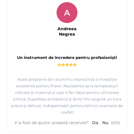
A
Andreea
Negrea
Un instrument de încredere pentru profesioniști
Acest pieptene din aluminiu reprezintă o investiție
excelentă pentru frizeri. Rezistența sa la temperaturi
ridicate și materialul ușor îl fac ideal pentru utilizarea
zilnică. Suprafața antistatică și dinții fini asigură un tuns
precis și delicat. Indispensabil pentru tehnici avansate de
coafat!
V-a fost de ajutor această recenzie?
Da
Nu
(
0
/
0
)