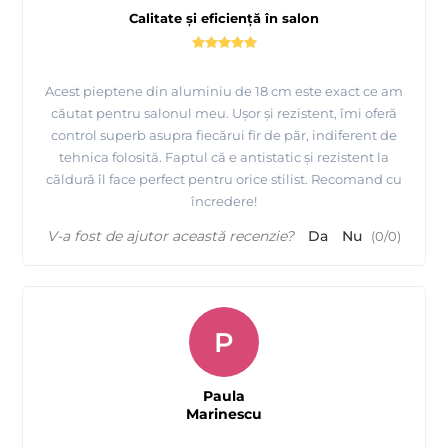
Calitate și eficiență în salon
Acest pieptene din aluminiu de 18 cm este exact ce am
căutat pentru salonul meu. Ușor și rezistent, îmi oferă
control superb asupra fiecărui fir de păr, indiferent de
tehnica folosită. Faptul că e antistatic și rezistent la
căldură îl face perfect pentru orice stilist. Recomand cu
încredere!
V-a fost de ajutor această recenzie?
Da
Nu
(
0
/
0
)
P
Paula
Marinescu