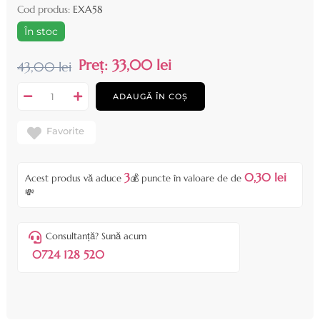
Cod produs:
EXA58
În stoc
Preț:
33,00 lei
43,00 lei
ADAUGĂ ÎN COȘ
Favorite
3
0,30 lei
Acest produs vă aduce
💰 puncte în valoare de de
💸
Consultanță? Sună acum
0724 128 520