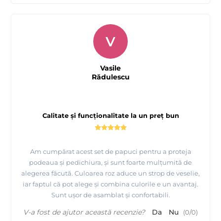
V
Vasile
Rădulescu
Calitate și funcționalitate la un preț bun
Am cumpărat acest set de papuci pentru a proteja
podeaua și pedichiura, și sunt foarte mulțumită de
alegerea făcută. Culoarea roz aduce un strop de veselie,
iar faptul că pot alege și combina culorile e un avantaj.
Sunt ușor de asamblat și confortabili.
V-a fost de ajutor această recenzie?
Da
Nu
(
0
/
0
)