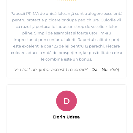
Papucii PRIMA de unică folosință sunt o alegere excelentă
pentru protecția picioarelor după pedichiură. Culorile vii
ca rozul și portocaliul aduc un strop de veselie zilelor
pline. Simpli de asamblat și foarte ușori, m-au
impresionat prin confortul oferit. Raportul calitate-preț
este excelent la doar 23 de lei pentru 12 perechi. Fiecare
culoare aduce o notă de prospețime, iar posibilitatea de a
le combina este un bonus.
V-a fost de ajutor această recenzie?
Da
Nu
(
0
/
0
)
D
Dorin Udrea