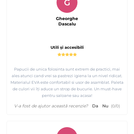
G
Gheorghe
Dascalu
Utili și accesibili
Papucii de unica folosinta sunt extrem de practici, mai
ales atunci cand vrei sa pastrezi igiena la un nivel ridicat.
Materialul EVA este confortabil si usor de asamblat. Paleta
de culori vii îți aduce un strop de bucurie. Un must-have
pentru saloane sau acasa!
V-a fost de ajutor această recenzie?
Da
Nu
(
0
/
0
)