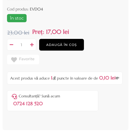
Cod produs:
EVD04
În stoc
Preț:
17,00 lei
23,00 lei
ADAUGĂ ÎN COȘ
Favorite
1
0,10 lei
Acest produs vă aduce
💰 puncte în valoare de de
💸
Consultanță? Sună acum
0724 128 520