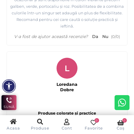
galben, verde, portocaliu și roz. Posibilitatea de a combina
culorile într-un singur set adaugă un plus de flexibilitate.
Recomand pentru cei care caută o soluție practică și
ieftină.
V-a fost de ajutor această recenzie?
Da
Nu
(
0
/
0
)
L
Loredana
Dobre
SUNĂ
Produse colorate și practice
0
0
Acasa
Produse
Cont
Favorite
Coș