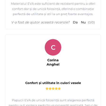
Materialul EVA este suficient de rezistent pentru a oferi
confort dar și de unică folosință, oferind o combinație
perfectă de utilitate și stil la un preț foarte avantajos.
V-a fost de ajutor această recenzie?
Da
Nu
(
0
/
0
)
C
Corina
Anghel
Confort și utilitate în culori vesele
Papucii EVA de unică folosință sunt alegerea perfectă
pentru a-ți proteja pedichiura proaspăt realizată. Setul de