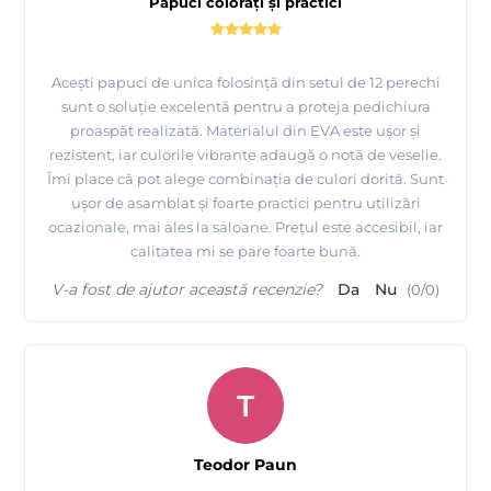
Papuci colorați și practici
Acești papuci de unica folosință din setul de 12 perechi
sunt o soluție excelentă pentru a proteja pedichiura
proaspăt realizată. Materialul din EVA este ușor și
rezistent, iar culorile vibrante adaugă o notă de veselie.
Îmi place că pot alege combinația de culori dorită. Sunt
ușor de asamblat și foarte practici pentru utilizări
ocazionale, mai ales la saloane. Prețul este accesibil, iar
calitatea mi se pare foarte bună.
V-a fost de ajutor această recenzie?
Da
Nu
(
0
/
0
)
T
Teodor Paun