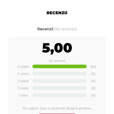
RECENZII
Recenzii
(62 recenzii)
5,00
62 recenzii
5 stele
(62)
4 stele
(0)
3 stele
(0)
2 stele
(0)
1 stea
(0)
Te rugam lasa o recenzie despre produs.