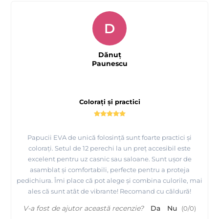
D
Dănuț
Paunescu
Colorați și practici
Papucii EVA de unică folosință sunt foarte practici și
colorați. Setul de 12 perechi la un preț accesibil este
excelent pentru uz casnic sau saloane. Sunt ușor de
asamblat și comfortabili, perfecte pentru a proteja
pedichiura. Îmi place că pot alege și combina culorile, mai
ales că sunt atât de vibrante! Recomand cu căldură!
V-a fost de ajutor această recenzie?
Da
Nu
(
0
/
0
)