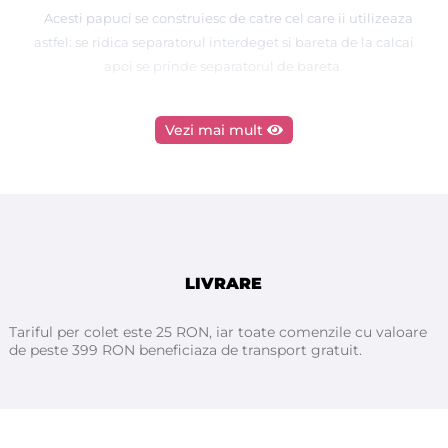
Acesti papuci se construiesc de catre cel care ii utilizeaza
astfel: se ridica separatorul interdeget si bareta de la calcai
apoi se prinde separatorul de bareta.
Pentru protectie de praf si pentru a evita stricarea pedichiurii
Vezi mai mult
proaspat realizate.
12 perechi , 10,5 cm x 28 cm
LIVRARE
Tariful per colet este 25 RON, iar toate comenzile cu valoare
de peste 399 RON beneficiaza de transport gratuit.