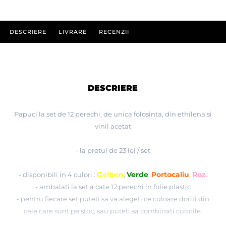
DESCRIERE
LIVRARE
RECENZII
DESCRIERE
Papuci la set de 12 perechi, de unica folosinta, din ethilena si
vinil acetat
- la pretul de 23 lei / set
Galben
Verde
Portocaliu
Roz
- disponibili in 4 culori :
,
,
,
.
- ambalati la set a cate 12 perechi in folie plastic
- pentru fiecare set puteti sa va alegeti ce culoare doriti din
cele care sunt pe stoc, sau puteti sa combinati culorile.