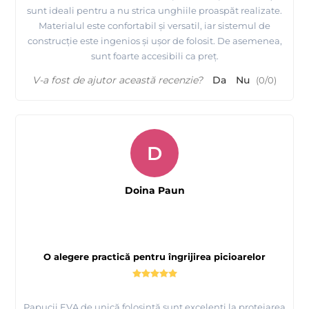
sunt ideali pentru a nu strica unghiile proaspăt realizate.
Materialul este confortabil și versatil, iar sistemul de
construcție este ingenios și ușor de folosit. De asemenea,
sunt foarte accesibili ca preț.
V-a fost de ajutor această recenzie?
Da
Nu
(
0
/
0
)
D
Doina Paun
O alegere practică pentru îngrijirea picioarelor
Papucii EVA de unică folosință sunt excelenți la protejarea