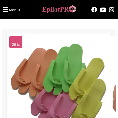
Meniu
-
26%