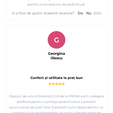
pentru orice sesiune de pedichiură.
V-a fost de ajutor această recenzie?
Da
Nu
(
0
/
0
)
G
Georgina
Iliescu
Confort și utilitate la preț bun
Papucii de unică folosință EVA de la PRIMA sunt o alegere
perfectă pentru a proteja pedichiura și a preveni
acumularea de praf. Cele 12 perechi sunt ideale pentru uz
ocazional și sunt disponibile în culori vibrante precum