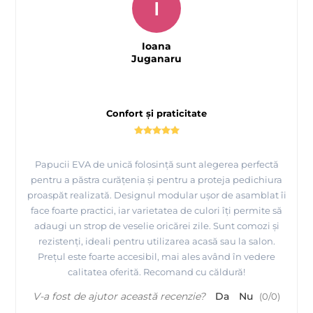
I
Ioana
Juganaru
Confort și praticitate
Papucii EVA de unică folosință sunt alegerea perfectă
pentru a păstra curățenia și pentru a proteja pedichiura
proaspăt realizată. Designul modular ușor de asamblat îi
face foarte practici, iar varietatea de culori îți permite să
adaugi un strop de veselie oricărei zile. Sunt comozi și
rezistenți, ideali pentru utilizarea acasă sau la salon.
Prețul este foarte accesibil, mai ales având în vedere
calitatea oferită. Recomand cu căldură!
V-a fost de ajutor această recenzie?
Da
Nu
(
0
/
0
)