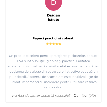
D
Drăgan
Istrate
Papuci practici și colorați
Un produs excelent pentru protejarea picioarelor, papucii
EVA sunt o soluție igienică și practică. Calitatea
materialului din etilenă și vinil acetat este remarcabilă, iar
opțiunea de a alege din patru culori atractive adaugă un
plus de stil. Sistemul de asamblare este intuitiv și ușor de
urmat. Recomand cu încredere pentru utilizare casnică
sau la salon.
V-a fost de ajutor această recenzie?
Da
Nu
(
0
/
0
)