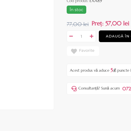
Cod produs:
EXA89
În stoc
Preț:
57,00 lei
77,00 lei
ADAUGĂ ÎN
Favorite
5
Acest produs vă aduce
💰 puncte 
072
Consultanță? Sună acum