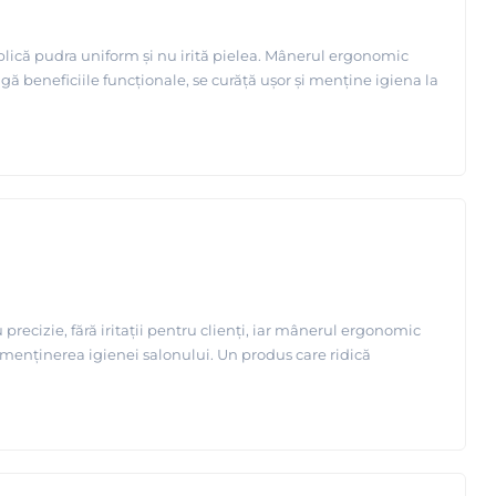
aplică pudra uniform și nu irită pielea. Mânerul ergonomic
ângă beneficiile funcționale, se curăță ușor și menține igiena la
recizie, fără iritații pentru clienți, iar mânerul ergonomic
 în menținerea igienei salonului. Un produs care ridică