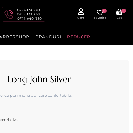
0724 128 520
0
0
0724 128 540
Cont
Favorite
Coș
0738 640 350
ARBERSHOP
BRANDURI
REDUCERI
 - Long John Silver
, cu peri moi și aplicare confortabilă.
cenzia dvs.