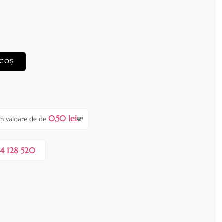
 COȘ
0,50 lei
în valoare de de
💸
4 128 520