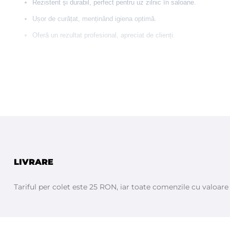
Rezistent și durabil, perfect pentru uz zilnic în saloane.
Ușor de curățat, menținând igiena optimă.
Oferă un rezultat profesional, apreciat de clienți.
LIVRARE
Tariful per colet este 25 RON, iar toate comenzile cu valoar