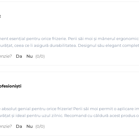
t
nt esențial pentru orice frizerie. Perii săi moi și mânerul ergonomic o
 curățat, ceea ce îi asigură durabilitatea. Designul său elegant compl
enzie?
Da
Nu
(
0
/
0
)
fesioniști
absolut genial pentru orice frizerie! Perii săi moi permit o aplicare
curățat și ideal pentru uzul zilnic. Recomand cu căldură acest produs cel
enzie?
Da
Nu
(
0
/
0
)