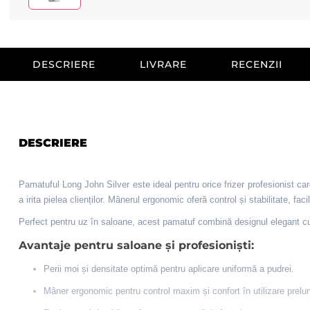
DESCRIERE
LIVRARE
RECENZII
DESCRIERE
Pamatuful Long John Silver este ideal pentru orice frizer profesionist care
a irita pielea clienților. Mânerul ergonomic oferă control și stabilitate, faci
Perfect pentru uz în saloane, acest pamatuf combină designul elegant cu dur
Avantaje pentru saloane și profesioniști:
Perii moi și densitate optimă pentru aplicare uniformă a pudrei.
Mâner ergonomic pentru control maxim și confort în utilizare prelun