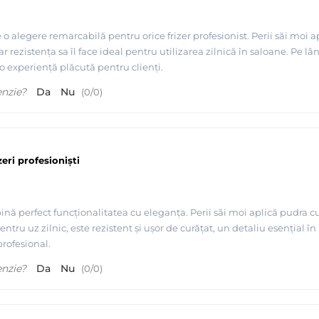
o alegere remarcabilă pentru orice frizer profesionist. Perii săi moi 
iar rezistența sa îl face ideal pentru utilizarea zilnică în saloane. Pe l
a o experiență plăcută pentru clienți.
enzie?
Da
Nu
(
0
/
0
)
eri profesioniști
ă perfect funcționalitatea cu eleganța. Perii săi moi aplică pudra cu p
pentru uz zilnic, este rezistent și ușor de curățat, un detaliu esențial
profesional.
enzie?
Da
Nu
(
0
/
0
)