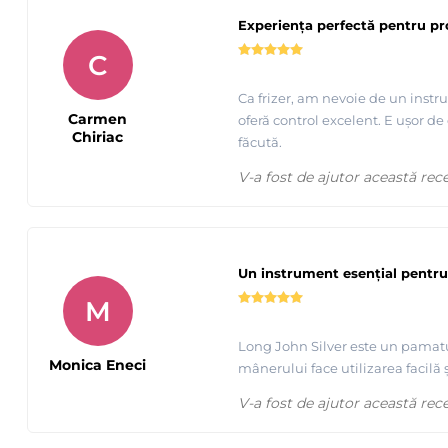
Experiența perfectă pentru pro
C
Ca frizer, am nevoie de un instr
Carmen
oferă control excelent. E ușor de 
Chiriac
făcută.
V-a fost de ajutor această rec
Un instrument esențial pentru
M
Long John Silver este un pamatuf 
Monica Eneci
mânerului face utilizarea facilă ș
V-a fost de ajutor această rec