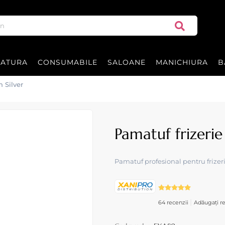
RATURA
CONSUMABILE
SALOANE
MANICHIURA
B
n Silver
Pamatuf frizerie
Pamatuf profesional pentru frizerie
|
64 recenzii
Adăugați re