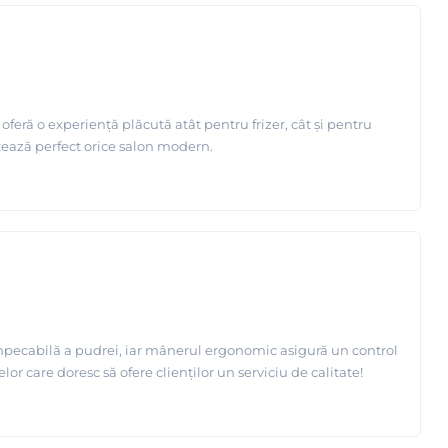
feră o experiență plăcută atât pentru frizer, cât și pentru
etează perfect orice salon modern.
 impecabilă a pudrei, iar mânerul ergonomic asigură un control
or care doresc să ofere clienților un serviciu de calitate!