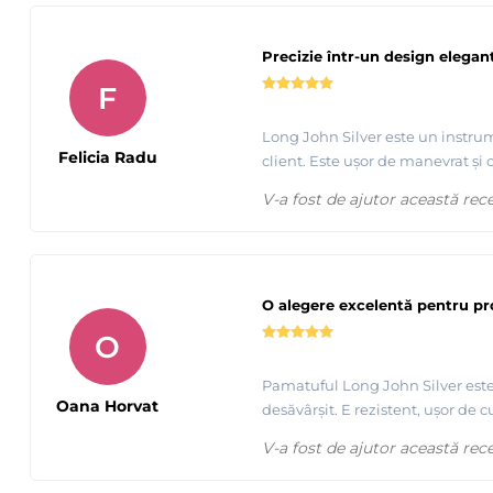
Precizie într-un design elegan
F
Long John Silver este un instrume
Felicia Radu
client. Este ușor de manevrat și
V-a fost de ajutor această rec
O alegere excelentă pentru pro
O
Pamatuful Long John Silver este 
Oana Horvat
desăvârșit. E rezistent, ușor de 
V-a fost de ajutor această rec