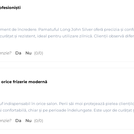
fesioniști
ument de încredere. Pamatuful Long John Silver oferă precizia și confo
curățat și rezistent, ideal pentru utilizare zilnică. Clienții observă dif
enzie?
Da
Nu
(
0
/
0
)
 orice frizerie modernă
indispensabil în orice salon. Perii săi moi protejează pielea cliențil
i confortabilă, chiar și pe perioade îndelungate. Este ușor de curățat ș
enzie?
Da
Nu
(
0
/
0
)