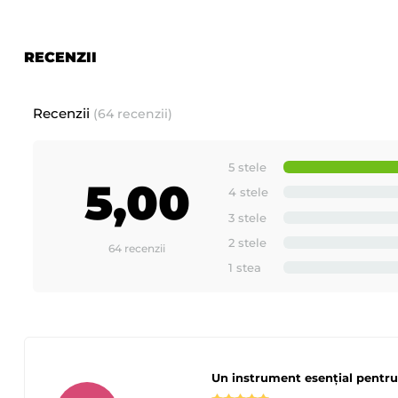
RECENZII
Recenzii
(64 recenzii)
5 stele
5,00
4 stele
3 stele
2 stele
64 recenzii
1 stea
Un instrument esențial pentru