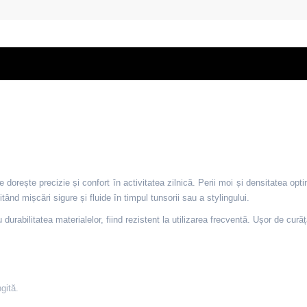
 dorește precizie și confort în activitatea zilnică. Perii moi și densitatea op
litând mișcări sigure și fluide în timpul tunsorii sau a stylingului.
abilitatea materialelor, fiind rezistent la utilizarea frecventă. Ușor de curățat
gită.