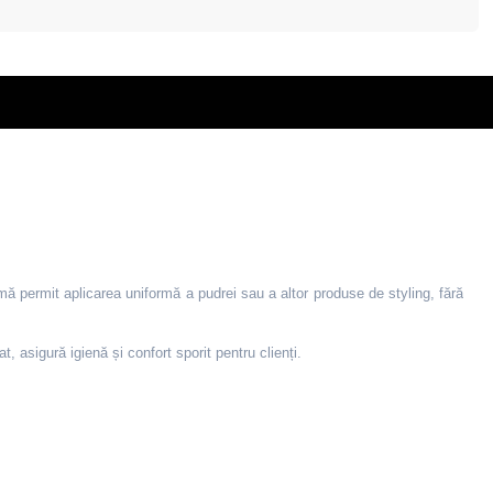
timă permit aplicarea uniformă a pudrei sau a altor produse de styling, fără
, asigură igienă și confort sporit pentru clienți.