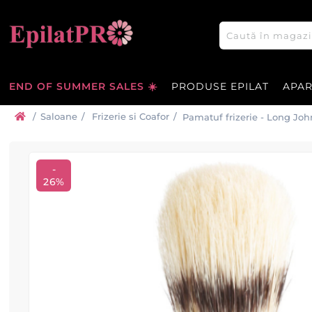
END OF SUMMER SALES ☀️
PRODUSE EPILAT
APA
/
Saloane
/
Frizerie si Coafor
/
Pamatuf frizerie - Long Joh
-
26%