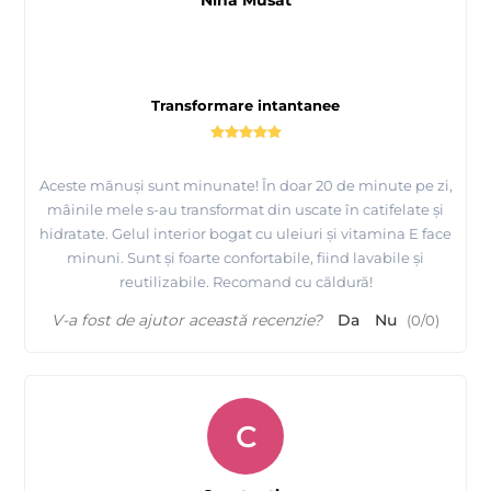
Nina Musat
Transformare intantanee
Aceste mănuși sunt minunate! În doar 20 de minute pe zi,
mâinile mele s-au transformat din uscate în catifelate și
hidratate. Gelul interior bogat cu uleiuri și vitamina E face
minuni. Sunt și foarte confortabile, fiind lavabile și
reutilizabile. Recomand cu căldură!
V-a fost de ajutor această recenzie?
Da
Nu
(
0
/
0
)
C