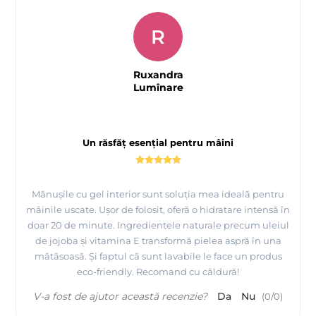
R
Ruxandra
Lumînare
Un răsfăț esențial pentru mâini
Mănușile cu gel interior sunt soluția mea ideală pentru
mâinile uscate. Ușor de folosit, oferă o hidratare intensă în
doar 20 de minute. Ingredientele naturale precum uleiul
de jojoba și vitamina E transformă pielea aspră în una
mătăsoasă. Și faptul că sunt lavabile le face un produs
eco-friendly. Recomand cu căldură!
V-a fost de ajutor această recenzie?
Da
Nu
(
0
/
0
)