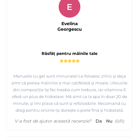
E
Evelina
Georgescu
Răsfăț pentru mâinile tale
Manusile cu gel sunt minunate! Le folosesc zilnic și deja
simt că pielea mâinilor e mai catifelată și moale. Uleiurile
din compoziție își fac treaba cum trebuie, iar vitamina E
oferă un plus de hidratare. Mă simt ca la spa în doar 20 de
minute, și îmi place că sunt și refolosibile. Recomand cu
drag pentru oricine își dorește o piele fină și hidratată.
V-a fost de ajutor această recenzie?
Da
Nu
(
0
/
0
)