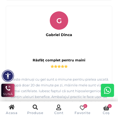
G
Gabriel Dinca
Răsfăț complet pentru maini
Aceste mănuși cu gel sunt o minune pentru pielea uscată.
După doar 20 de minute pe zi, mâinile mele sunt vizibil
mai catifelate. Iubesc faptul că sunt hipoalergenice și
SUNĂ
conțin uleiuri benefice. Ambalajul practic le face ușor de
depozitat. Este soluția ideală pentru îngrijirea zilnică la un
0
0
preț accesibil.
Acasa
Produse
Cont
Favorite
Coș
V-a fost de ajutor această recenzie?
Da
Nu
(
0
/
0
)