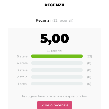
fi psoriazisul sau eczem
RECENZII
Recenzii
(32 recenzii)
5,00
32 recenzii
5 stele
(32)
4 stele
(0)
3 stele
(0)
2 stele
(0)
1 stea
(0)
Te rugam lasa o recenzie despre produs.
Scrie o recenzie