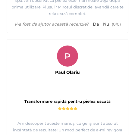
spa. Am observat că pielea este mai moale deja după
prima utilizare. Plusul? Mirosul discret de lavandă care te
relaxează complet.
V-a fost de ajutor această recenzie?
Da
Nu
(
0
/
0
)
P
Paul Olariu
Transformare rapidă pentru pielea uscată
Am descoperit aceste mănuși cu gel și sunt absolut
încântată de rezultate! Un mod perfect de a-mi revigora