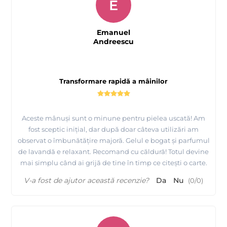
E
Emanuel
Andreescu
Transformare rapidă a mâinilor
Aceste mânuși sunt o minune pentru pielea uscată! Am
fost sceptic inițial, dar după doar câteva utilizări am
observat o îmbunătățire majoră. Gelul e bogat și parfumul
de lavandă e relaxant. Recomand cu căldură! Totul devine
mai simplu când ai grijă de tine în timp ce citești o carte.
V-a fost de ajutor această recenzie?
Da
Nu
(
0
/
0
)