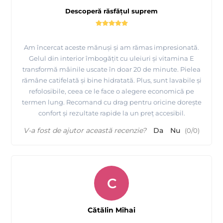
Descoperă răsfățul suprem
Am încercat aceste mănuși și am rămas impresionată.
Gelul din interior îmbogățit cu uleiuri și vitamina E
transformă mâinile uscate în doar 20 de minute. Pielea
rămâne catifelată și bine hidratată. Plus, sunt lavabile și
refolosibile, ceea ce le face o alegere economică pe
termen lung. Recomand cu drag pentru oricine dorește
confort și rezultate rapide la un preț accesibil.
V-a fost de ajutor această recenzie?
Da
Nu
(
0
/
0
)
C
Cătălin Mihai