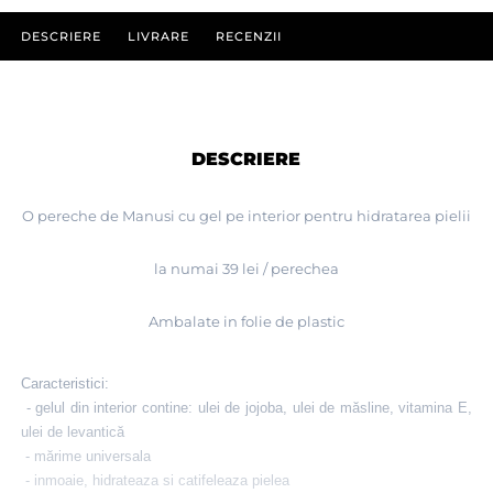
DESCRIERE
LIVRARE
RECENZII
DESCRIERE
O pereche de Manusi cu gel pe interior pentru hidratarea pielii
la numai 39 lei / perechea
Ambalate in folie de plastic
Caracteristici:
- gelul din interior contine: ulei de jojoba, ulei de măsline, vitamina E,
ulei de levantică
- mărime universala
- inmoaie, hidrateaza si catifeleaza pielea