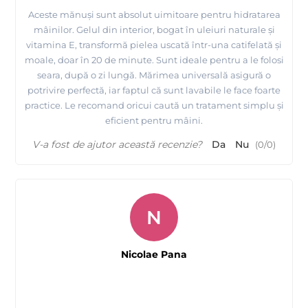
Aceste mănuși sunt absolut uimitoare pentru hidratarea
mâinilor. Gelul din interior, bogat în uleiuri naturale și
vitamina E, transformă pielea uscată într-una catifelată și
moale, doar în 20 de minute. Sunt ideale pentru a le folosi
seara, după o zi lungă. Mărimea universală asigură o
potrivire perfectă, iar faptul că sunt lavabile le face foarte
practice. Le recomand oricui caută un tratament simplu și
eficient pentru mâini.
V-a fost de ajutor această recenzie?
Da
Nu
(
0
/
0
)
N
Nicolae Pana