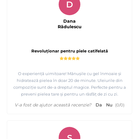
D
Dana
Rădulescu
Revoluționar pentru piele catifelată
O experiență uimitoare! Mănușile cu gel înmoaie și
hidratează pielea în doar 20 de minute. Uleiurile din
compoziție sunt de-a dreptul magice. Perfecte pentru a
preveni pielea tare și pentru un răsfăț de zi cu zi.
V-a fost de ajutor această recenzie?
Da
Nu
(
0
/
0
)
S