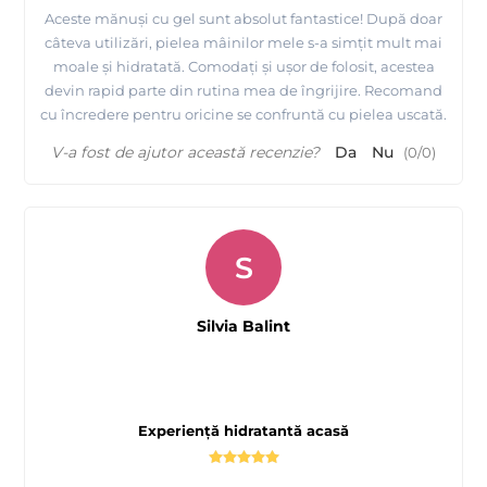
Aceste mănuși cu gel sunt absolut fantastice! După doar
câteva utilizări, pielea mâinilor mele s-a simțit mult mai
moale și hidratată. Comodați și ușor de folosit, acestea
devin rapid parte din rutina mea de îngrijire. Recomand
cu încredere pentru oricine se confruntă cu pielea uscată.
V-a fost de ajutor această recenzie?
Da
Nu
(
0
/
0
)
S
Silvia Balint
Experiență hidratantă acasă