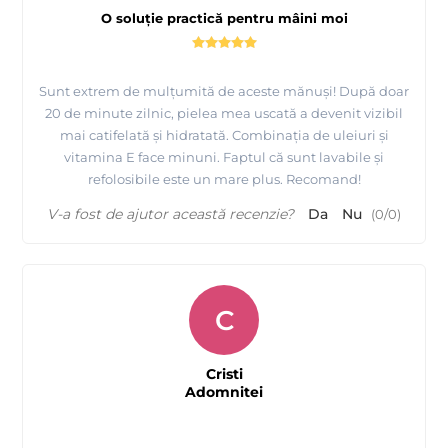
O soluție practică pentru mâini moi
Sunt extrem de mulțumită de aceste mănuși! După doar
20 de minute zilnic, pielea mea uscată a devenit vizibil
mai catifelată și hidratată. Combinația de uleiuri și
vitamina E face minuni. Faptul că sunt lavabile și
refolosibile este un mare plus. Recomand!
V-a fost de ajutor această recenzie?
Da
Nu
(
0
/
0
)
C
Cristi
Adomnitei