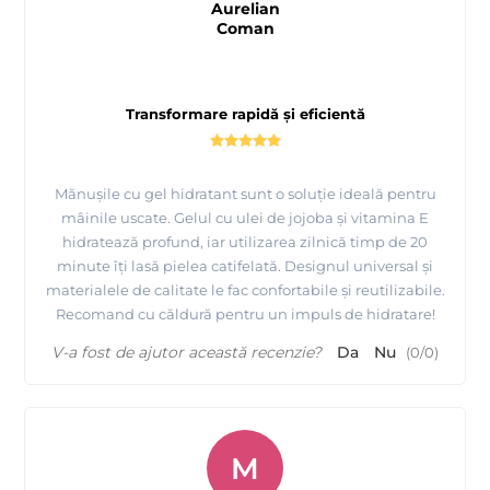
Aurelian
Coman
Transformare rapidă și eficientă
Mănușile cu gel hidratant sunt o soluție ideală pentru
mâinile uscate. Gelul cu ulei de jojoba și vitamina E
hidratează profund, iar utilizarea zilnică timp de 20
minute îți lasă pielea catifelată. Designul universal și
materialele de calitate le fac confortabile și reutilizabile.
Recomand cu căldură pentru un impuls de hidratare!
V-a fost de ajutor această recenzie?
Da
Nu
(
0
/
0
)
M