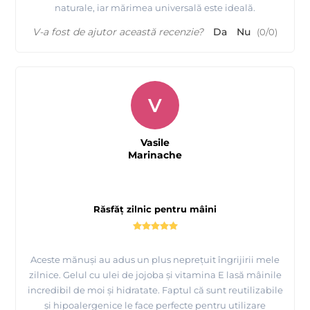
naturale, iar mărimea universală este ideală.
V-a fost de ajutor această recenzie?
Da
Nu
(
0
/
0
)
V
Vasile
Marinache
Răsfăț zilnic pentru mâini
Aceste mănuși au adus un plus neprețuit îngrijirii mele
zilnice. Gelul cu ulei de jojoba și vitamina E lasă mâinile
incredibil de moi și hidratate. Faptul că sunt reutilizabile
și hipoalergenice le face perfecte pentru utilizare