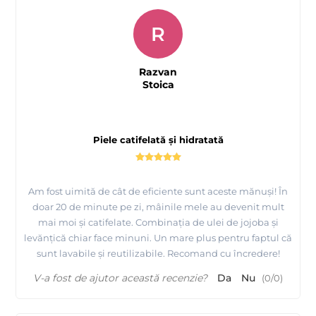
R
Razvan
Stoica
Piele catifelată și hidratată
Am fost uimită de cât de eficiente sunt aceste mănuși! În
doar 20 de minute pe zi, mâinile mele au devenit mult
mai moi și catifelate. Combinația de ulei de jojoba și
levănțică chiar face minuni. Un mare plus pentru faptul că
sunt lavabile și reutilizabile. Recomand cu încredere!
V-a fost de ajutor această recenzie?
Da
Nu
(
0
/
0
)