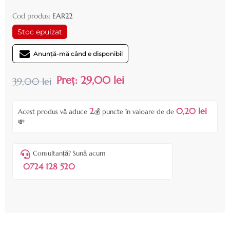
Cod produs:
EAR22
Stoc epuizat
Anunță-mă când e disponibil
Preț:
29,00 lei
39,00 lei
2
0,20 lei
Acest produs vă aduce
💰 puncte în valoare de de
💸
Consultanță? Sună acum
0724 128 520