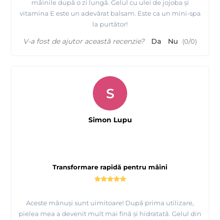
mâinile după o zi lungă. Gelul cu ulei de jojoba și
vitamina E este un adevărat balsam. Este ca un mini-spa
la purtător!
V-a fost de ajutor această recenzie?
Da
Nu
(
0
/
0
)
S
Simon Lupu
Transformare rapidă pentru mâini
Aceste mănuși sunt uimitoare! După prima utilizare,
pielea mea a devenit mult mai fină și hidratată. Gelul din