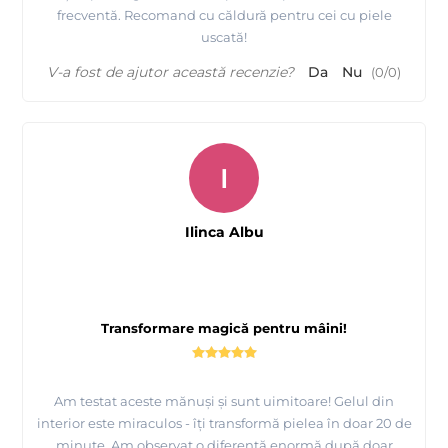
frecventă. Recomand cu căldură pentru cei cu piele
uscată!
V-a fost de ajutor această recenzie?
Da
Nu
(
0
/
0
)
I
Ilinca Albu
Transformare magică pentru mâini!
Am testat aceste mănuși și sunt uimitoare! Gelul din
interior este miraculos - îți transformă pielea în doar 20 de
minute. Am observat o diferență enormă după doar