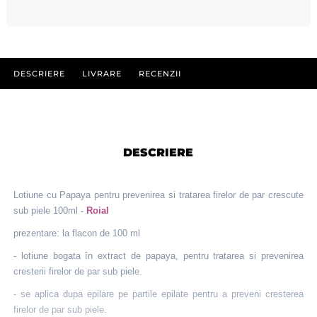
DESCRIERE
LIVRARE
RECENZII
DESCRIERE
Lotiune cu Papaya pentru prevenirea si tratarea firelor de par crescute
sub piele 100ml -
Roial
prezentare: la flacon de 100 ml
- lotiune bogata în extract de papaya, pentru tratarea si prevenirea
cresterii firelor de par sub piele.
- se aplica dupa epilare pe partile epilate pentru a preveni cresterea
firelor de par sub piele.