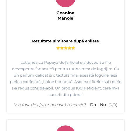
Geanina
Manole
Rezultate uimitoare după epilare
Lotiunea cu Papaya de la Roial s-a dovedit a fi o
descoperire fantastică pentru rutina mea de îngrijire. Cu
un parfum delicat și o textură fină, această loțiune lasă
pielea catifelată și bine hidratată. Aspectul firelor sub piele
s-a redus considerabil. Un produs 100% eficient, care m-a
cucerit din prima!
V-a fost de ajutor această recenzie?
Da
Nu
(
0
/
0
)