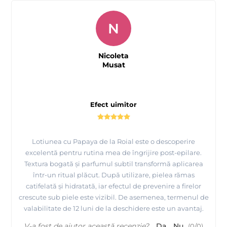
N
Nicoleta
Musat
Efect uimitor
Lotiunea cu Papaya de la Roial este o descoperire
excelentă pentru rutina mea de îngrijire post-epilare.
Textura bogată și parfumul subtil transformă aplicarea
într-un ritual plăcut. După utilizare, pielea rămas
catifelată și hidratată, iar efectul de prevenire a firelor
crescute sub piele este vizibil. De asemenea, termenul de
valabilitate de 12 luni de la deschidere este un avantaj.
V-a fost de ajutor această recenzie?
Da
Nu
(
0
/
0
)