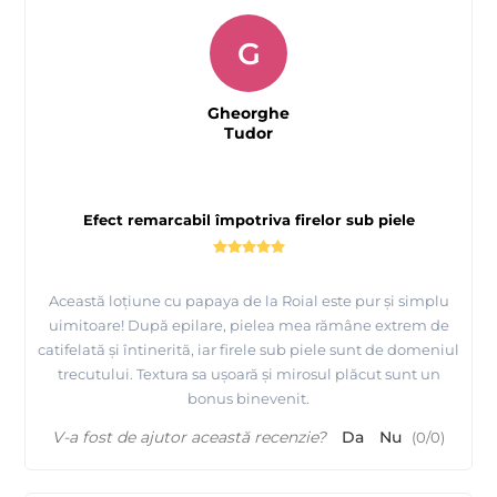
G
Gheorghe
Tudor
Efect remarcabil împotriva firelor sub piele
Această loțiune cu papaya de la Roial este pur și simplu
uimitoare! După epilare, pielea mea rămâne extrem de
catifelată și întinerită, iar firele sub piele sunt de domeniul
trecutului. Textura sa ușoară și mirosul plăcut sunt un
bonus binevenit.
V-a fost de ajutor această recenzie?
Da
Nu
(
0
/
0
)