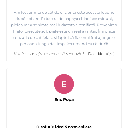
Am fost uimită de cât de eficientă este această loțiune
după epilare! Extractul de papaya chiar face minuni,
pielea mea se simte mai hidratată și tonifiată. Prevenirea
firelor crescute sub piele este un real avantaj. Îmi place
senzația de catifelare și faptul că flaconul îmi ajunge o
perioadă lungă de timp. Recomand cu căldură!
V-a fost de ajutor această recenzie?
Da
Nu
(
0
/
0
)
E
Eric Popa
O soluție ideală post-epilare