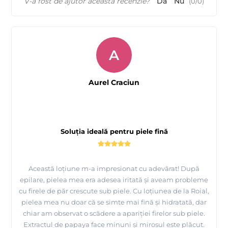
V-a fost de ajutor această recenzie?
Da
Nu
(
0
/
0
)
A
Aurel Craciun
Soluția ideală pentru piele fină
Această loțiune m-a impresionat cu adevărat! După
epilare, pielea mea era adesea iritată și aveam probleme
cu firele de păr crescute sub piele. Cu loțiunea de la Roial,
pielea mea nu doar că se simte mai fină și hidratată, dar
chiar am observat o scădere a apariției firelor sub piele.
Extractul de papaya face minuni și mirosul este plăcut.