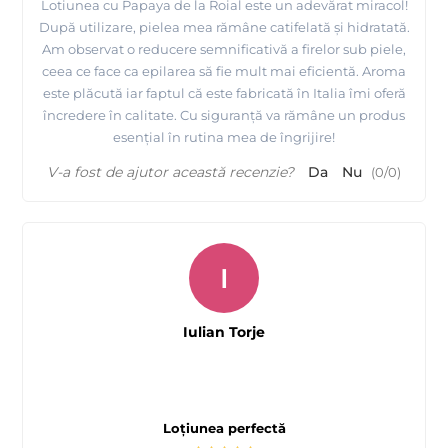
Lotiunea cu Papaya de la Roial este un adevărat miracol!
După utilizare, pielea mea rămâne catifelată și hidratată.
Am observat o reducere semnificativă a firelor sub piele,
ceea ce face ca epilarea să fie mult mai eficientă. Aroma
este plăcută iar faptul că este fabricată în Italia îmi oferă
încredere în calitate. Cu siguranță va rămâne un produs
esențial în rutina mea de îngrijire!
V-a fost de ajutor această recenzie?
Da
Nu
(
0
/
0
)
I
Iulian Torje
Loțiunea perfectă