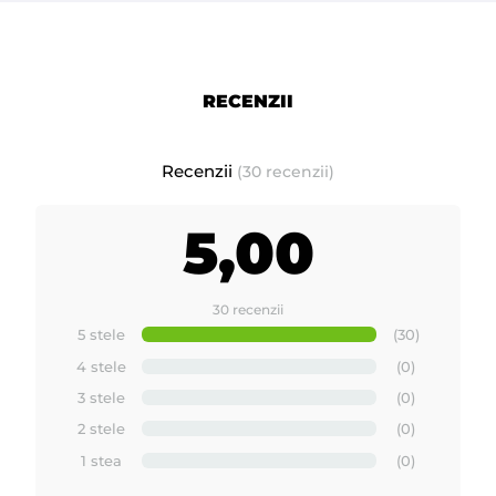
RECENZII
Prezentare produse noi si inovative fabricate de -
ROIAL Italia
Recenzii
(30 recenzii)
5,00
30 recenzii
5 stele
(30)
4 stele
(0)
3 stele
(0)
2 stele
(0)
1 stea
(0)