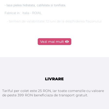
- lasa pielea hidratata, catifelata si tonifiata.
Fabricat in : Italia - ROIAL
- termen de valabilitate: 12 luni de la deschiderea flaconului
Vezi mai mult
Tutorial epilare cu ceară de unică folosinţă - ROIAL
Italia
LIVRARE
Tariful per colet este 25 RON, iar toate comenzile cu valoare
de peste 399 RON beneficiaza de transport gratuit.