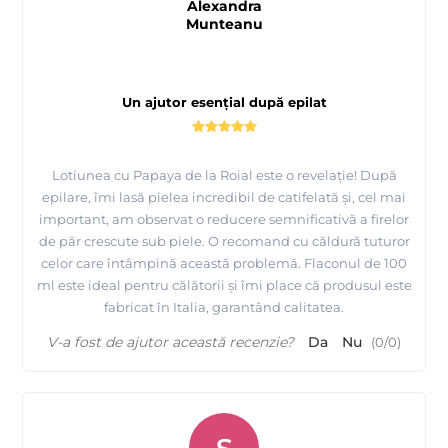
Alexandra
Munteanu
Un ajutor esențial după epilat
Lotiunea cu Papaya de la Roial este o revelație! După
epilare, îmi lasă pielea incredibil de catifelată și, cel mai
important, am observat o reducere semnificativă a firelor
de păr crescute sub piele. O recomand cu căldură tuturor
celor care întâmpină această problemă. Flaconul de 100
ml este ideal pentru călătorii și îmi place că produsul este
fabricat în Italia, garantând calitatea.
V-a fost de ajutor această recenzie?
Da
Nu
(
0
/
0
)
S