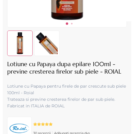
Lotiune cu Papaya dupa epilare 100ml -
previne cresterea firelor sub piele - ROIAL
Lotiune cu Papaya pentru firele de par crescute sub piele
100ml - Roial
Trateaza si previne cresterea firelor de par sub piele.
Fabricat in ITALIA de ROIAL
|
30 recenzii
Adăugați recenzia dvs.