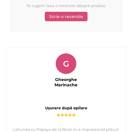
Te rugam lasa o recenzie despre produs.
Scrie o recenzie
G
Gheorghe
Marinache
Ușurare după epilare
Lotiunea cu Papaya de la Roial m-a impresionat plăcut.