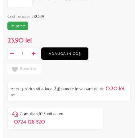
Cod produs:
ERO89
În stoc
23,90 lei
ADAUGĂ ÎN COȘ
Favorite
2
0,20 lei
Acest produs vă aduce
💰 puncte în valoare de de
💸
Consultanță? Sună acum
0724 128 520