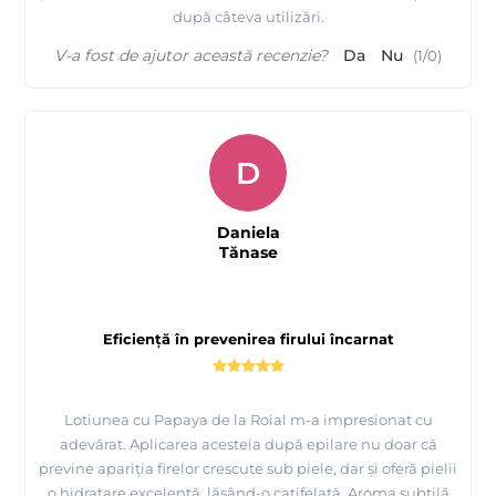
după câteva utilizări.
V-a fost de ajutor această recenzie?
Da
Nu
(
1
/
0
)
D
Daniela
Tănase
Eficiență în prevenirea firului încarnat
Lotiunea cu Papaya de la Roial m-a impresionat cu
adevărat. Aplicarea acesteia după epilare nu doar că
previne apariția firelor crescute sub piele, dar și oferă pielii
o hidratare excelentă, lăsând-o catifelată. Aroma subtilă