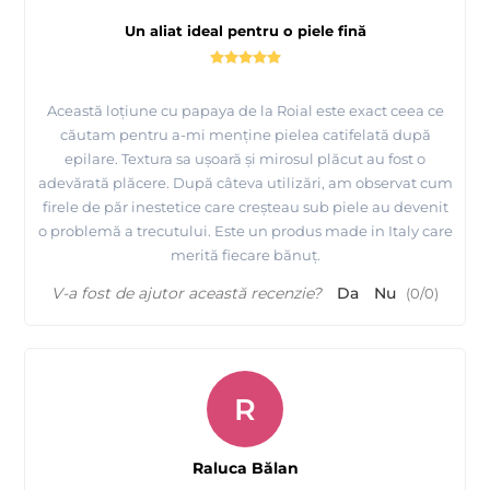
Un aliat ideal pentru o piele fină
Această loțiune cu papaya de la Roial este exact ceea ce
căutam pentru a-mi menține pielea catifelată după
epilare. Textura sa ușoară și mirosul plăcut au fost o
adevărată plăcere. După câteva utilizări, am observat cum
firele de păr inestetice care creșteau sub piele au devenit
o problemă a trecutului. Este un produs made in Italy care
merită fiecare bănuț.
V-a fost de ajutor această recenzie?
Da
Nu
(
0
/
0
)
R
Raluca Bălan