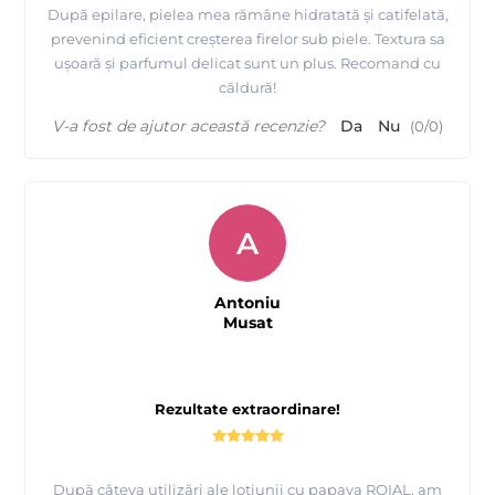
După epilare, pielea mea rămâne hidratată și catifelată,
prevenind eficient creșterea firelor sub piele. Textura sa
ușoară și parfumul delicat sunt un plus. Recomand cu
căldură!
V-a fost de ajutor această recenzie?
Da
Nu
(
0
/
0
)
A
Antoniu
Musat
Rezultate extraordinare!
După câteva utilizări ale loțiunii cu papaya ROIAL, am