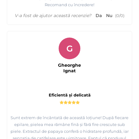
Recomand cu încredere!
V-a fost de ajutor această recenzie?
Da
Nu
(
0
/
0
)
G
Gheorghe
Ignat
Eficientă și delicată
Sunt extrem de încântată de această loțiune! După fiecare
epilare, pielea mea rămâne fină și fără fire crescute sub
piele. Extractul de papaya conferă o hidratare profundă, iar
senzația de catifelare este uimitoare. Faptul că produsul