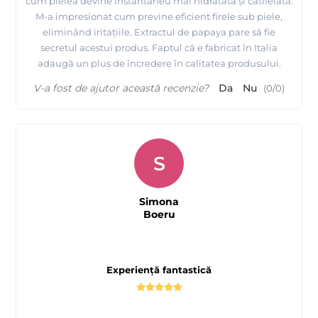
cum pielea devine instantaneu mai hidratată și catifelată.
M-a impresionat cum previne eficient firele sub piele,
eliminând iritațiile. Extractul de papaya pare să fie
secretul acestui produs. Faptul că e fabricat în Italia
adaugă un plus de încredere în calitatea produsului.
V-a fost de ajutor această recenzie?
Da
Nu
(
0
/
0
)
S
Simona
Boeru
Experiență fantastică